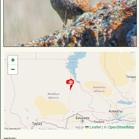
+
−
Leaflet
|
©
OpenStreetMap
автор: