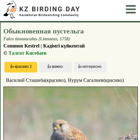
Обыкновенная пустельга
Falco tinnunculus (Linnaeus, 1758)
Common Kestrel | Кәдімгі күйкентай
©
Талғат Кисебаев
Василий Сташиба(красиво), Нурум Сагалиев(красиво)