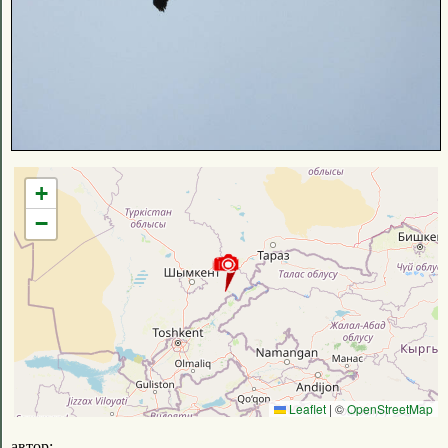
+
−
Leaflet
|
©
OpenStreetMap
автор: