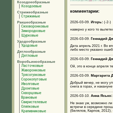
Козодоеобразные
Козодоевые
комментарии:
Стрижеобразные
Стрижиные
Ракшеобразные
2026-03-09.
Игорь:
(
-2-
)
Сизоворонковые
наверно у кого то вылетел
Зимородковые
Щурковые
2026-03-09.
Геннадий Дя
Удодообразные
Удодовые
Дата апрель 2021 г. Во в
либо место указано ошиб
Дятлообразные
Дятловые
2026-03-09.
Геннадий Дя
Воробьинообразные
Ласточковые
Ой, это в конце апреля т
Жаворонковые
Трясогузковые
2026-03-09.
Маргарита 
Сорокопутовые
Добрый вечер, не могу ут
Иволговые
снега в горах, и накануне
Дронговые
Скворцовые
2026-03-10.
Анна Ясько:
Врановые
Свиристелевые
Не знаю уж, возможно ли 
Оляпковые
встречи в середине прошл
(Белялов, Карпов, 2012);
Крапивниковые