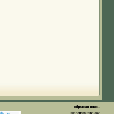
о
обратная связь
support@birding.day