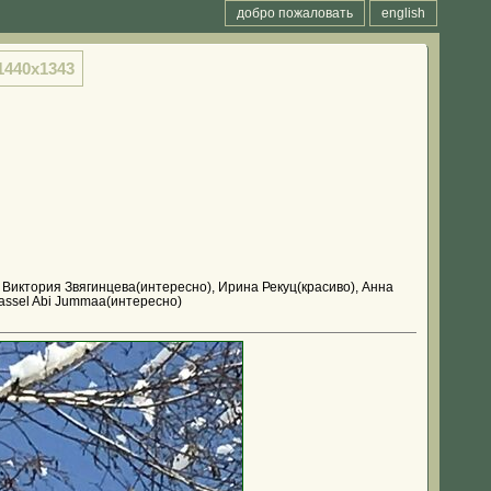
добро пожаловать
english
1440x1343
 Виктория Звягинцева(интересно), Ирина Рекуц(красиво), Анна
Bassel Abi Jummaa(интересно)