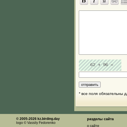
* все поля обязательны 
© 2005-2026 kz.birding.day
разделы сайта
logo © Vassily Fedorenko
о сайте