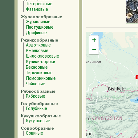
Тетеревиные
Фазановые
Журавлеобразные
Журавлиные
Пастушковые
Дрофиные
+
Ржанкообразные
Авдотковые
−
Ржанковые
Шилоклювковые
Кулики-сороки
Бекасовые
Тиркушковые
Поморниковые
Чайковые
Рябкообразные
Рябковые
Голубеобразные
Голубиные
Кукушкообразные
Кукушковые
Совообразные
Совиные