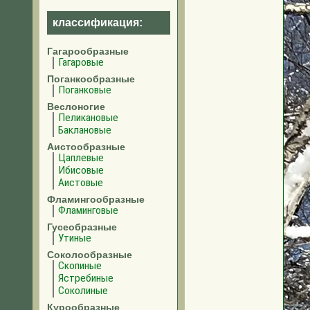
классификация:
Гагарообразные
Гагаровые
Поганкообразные
Поганковые
Веслоногие
Пеликановые
Баклановые
Аистообразные
Цаплевые
Ибисовые
Аистовые
Фламингообразные
Фламинговые
Гусеобразные
Утиные
Соколообразные
Скопиные
Ястребиные
Соколиные
Курообразные