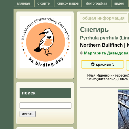
главная
о сайте
список видов
фотографии
видео
общая информация
Снегирь
Pyrrhula pyrrhula (Lin
Northern Bullfinch |
©
Маргарита Давыдова
Илья Ищенко(интересно),
Ясько(интересно), Ольга
поиск