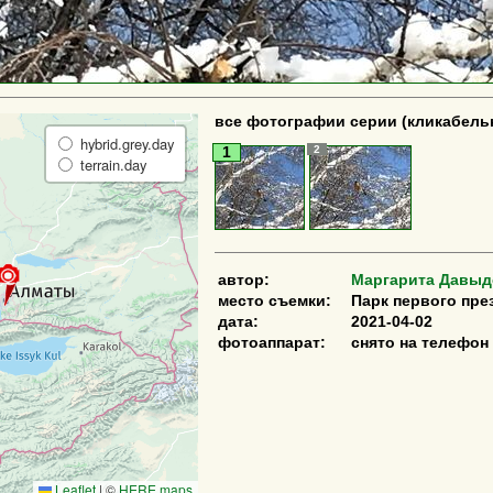
все фотографии серии (кликабель
hybrid.grey.day
2
1
terrain.day
автор:
Маргарита Давыд
место съемки:
Парк первого пре
дата:
2021-04-02
фотоаппарат:
снято на телефон
Leaflet
|
©
HERE maps