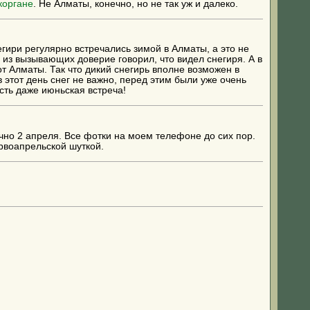
коргане
. Не Алматы, конечно, но не так уж и далеко.
егири регулярно встречались зимой в Алматы, а это не
 из вызывающих доверие говорил, что видел снегиря. А в
т Алматы. Так что дикий снегирь вполне возможен в
в этот день снег не важно, перед этим были уже очень
есть даже июньская встреча!
очно 2 апреля. Все фотки на моем телефоне до сих пор.
ервоапрельской шуткой.