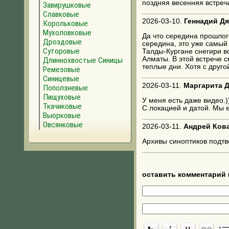
поздняя весенняя встреча
Завирушковые
Славковые
2026-03-10.
Геннадий Дя
Корольковые
Мухоловковые
Да что середина прошлого
Дроздовые
середина, это уже самый 
Суторовые
Талды-Кургане снегири в
Алматы. В этой встрече с
Длиннохвостые Синицы
теплые дни. Хотя с друго
Ремезовые
Синицевые
2026-03-11.
Маргарита 
Поползневые
Пищуховые
У меня есть даже видео.)
Ткачиковые
С локацией и датой. Мы 
Вьюрковые
Овсянковые
2026-03-11.
Андрей Ков
Архивы синоптиков подтве
оставить комментарий 