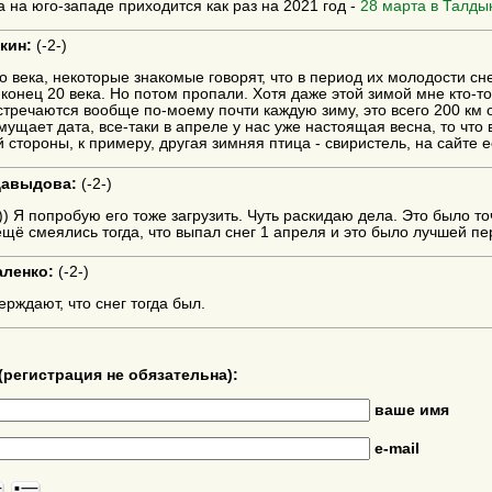
 на юго-западе приходится как раз на 2021 год -
28 марта в Талды
кин:
(
-2-
)
 века, некоторые знакомые говорят, что в период их молодости сн
конец 20 века. Но потом пропали. Хотя даже этой зимой мне кто-то
стречаются вообще по-моему почти каждую зиму, это всего 200 км о
мущает дата, все-таки в апреле у нас уже настоящая весна, то что 
й стороны, к примеру, другая зимняя птица - свиристель, на сайте 
Давыдова:
(
-2-
)
)) Я попробую его тоже загрузить. Чуть раскидаю дела. Это было т
ещё смеялись тогда, что выпал снег 1 апреля и это было лучшей п
аленко:
(
-2-
)
рждают, что снег тогда был.
(регистрация не обязательна):
ваше имя
e-mail