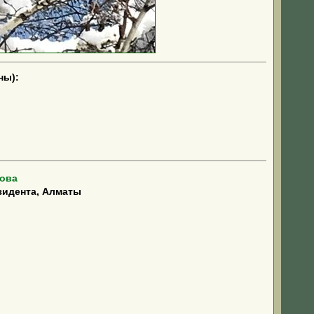
ны):
ова
зидента, Алматы