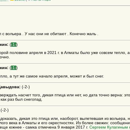
 с вольера . У нас они не обитают . Конечно жаль .
кин:
(
-1-
)
торой половине апреля в 2021 г. в Алматы было уже совсем тепло, а
очно.
кин:
(
-1-
)
епло, а тут же самое начало апреля, может и был снег.
Давыдова:
(
-2-
)
верждать насчет того, дикая птица или нет, но дата точно верна: эт
 как раз был снегопад.
(
-2-
)
доказать, дикая это птица или, наоборот, вылетевшая из вольера, 
ого века в Алматы и его окрестностях. Из более свежих: сообщени
 еще южнее - самка отмечена 9 января 2017 г.
Сергеем Кулагиным 