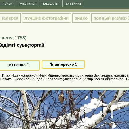
поиск
участники
редкости
дневники
галерея
лучшие фотографии
видео
полный размер
naeus, 1758)
 Кәдімгі суықторғай
 Илья Ищенко(важно), Илья Ищенко(красиво), Виктория Звягинцева(красиво),
 Сивоконь(красиво), Андрей Коваленко(интересно), Амир Кәрімбай(красиво), 