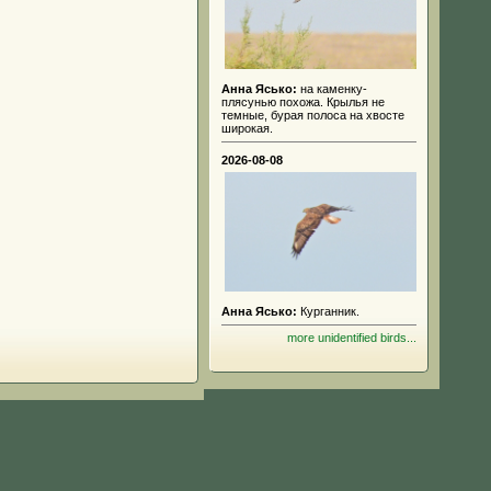
Анна Ясько:
на каменку-
плясунью похожа. Крылья не
темные, бурая полоса на хвосте
широкая.
2026-08-08
Анна Ясько:
Курганник.
more unidentified birds...