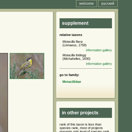
welcome
русский
supplement
relative taxons
Motacilla flava
(Linnaeus, 1758)
information
gallery
Motacilla feldegg
(Michahelles, 1830)
information
gallery
go to family:
Motacillidae
in other projects
rank of this taxon is less than
species rank, most of projects
presents only level of species rank,