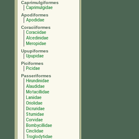
Caprimulgiformes
Caprimulgidae
Apodiformes
Apodidae
Coraciiformes
Coraciidae
Alcedinidae
Meropidae
Upupiformes
Upupidae
Piciformes
Picidae
Passeriformes
Hirundinidae
Alaudidae
Motacillidae
Laniidae
Oriolidae
Dicruridae
Sturnidae
Corvidae
Bombycillidae
Cinclidae
Troglodytidae