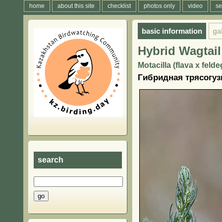
home
about this site
checklist
photos only
video
se
basic information
ga
Hybrid Wagtail
Motacilla (flava x felde
Гибридная трясогуз
search