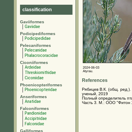
classification
Gaviiformes
Gaviidae
Podicipediformes
Podicipedidae
Pelecaniformes
Pelecanidae
Phalacrocoracidae
Ciconiiformes
Ardeidae
2024-06-03
Atyrau.
Threskiornithidae
Ciconiidae
References
Phoenicopteriformes
Phoenicopteridae
Рябицев В.К. (общ. ред.)
ученый, 2019
Anseriformes
Полный определитель птиц
Anatidae
Часть 3. М.: ООО "Фитон 
Falconiformes
Pandionidae
Accipitridae
Falconidae
Galliformes