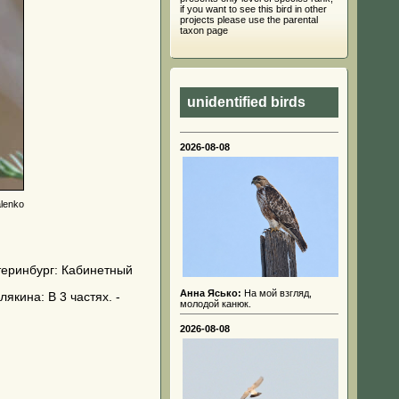
if you want to see this bird in other
projects please use the parental
taxon page
unidentified birds
2026-08-08
lenko
атеринбург: Кабинетный
Анна Ясько:
На мой взгляд,
якина: В 3 частях. -
молодой канюк.
2026-08-08