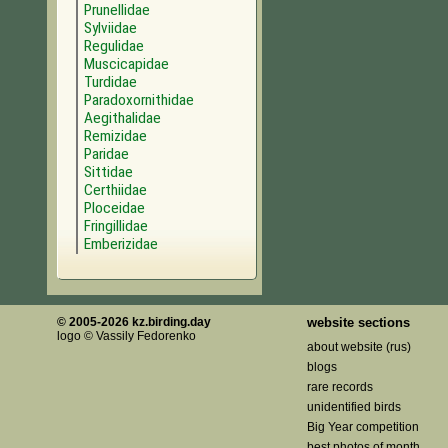
Prunellidae
Sylviidae
Regulidae
Muscicapidae
Turdidae
Paradoxornithidae
Aegithalidae
Remizidae
Paridae
Sittidae
Certhiidae
Ploceidae
Fringillidae
Emberizidae
© 2005-2026 kz.birding.day
website sections
logo © Vassily Fedorenko
about website (rus)
blogs
rare records
unidentified birds
Big Year competition
best photos of month