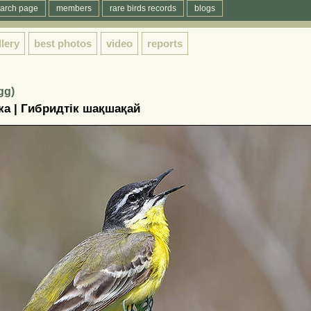
arch page
members
rare birds records
blogs
llery
best photos
video
reports
gg)
ка | Гибридтік шақшақай