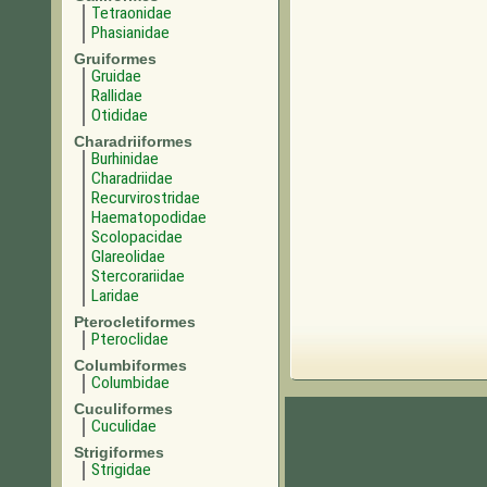
Tetraonidae
Phasianidae
Gruiformes
Gruidae
Rallidae
Otididae
Charadriiformes
Burhinidae
Charadriidae
Recurvirostridae
Haematopodidae
Scolopacidae
Glareolidae
Stercorariidae
Laridae
Pterocletiformes
Pteroclidae
Columbiformes
Columbidae
Cuculiformes
Cuculidae
Strigiformes
Strigidae