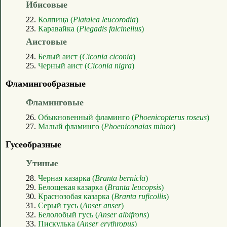
Ибисовые
22.
Колпица (
Platalea leucorodia
)
23.
Каравайка (
Plegadis falcinellus
)
Аистовые
24.
Белый аист (
Ciconia ciconia
)
25.
Черный аист (
Ciconia nigra
)
Фламингообразные
Фламинговые
26.
Обыкновенный фламинго (
Phoenicopterus roseus
)
27.
Малый фламинго (
Phoeniconaias minor
)
Гусеобразные
Утиные
28.
Черная казарка (
Branta bernicla
)
29.
Белощекая казарка (
Branta leucopsis
)
30.
Краснозобая казарка (
Branta ruficollis
)
31.
Серый гусь (
Anser anser
)
32.
Белолобый гусь (
Anser albifrons
)
33.
Пискулька (
Anser erythropus
)