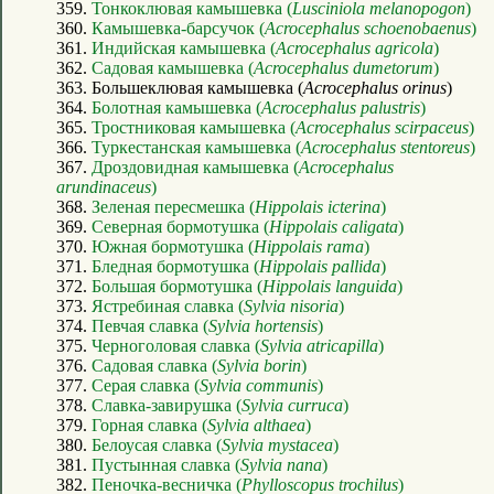
359.
Тонкоклювая камышевка (
Lusciniola melanopogon
)
360.
Камышевка-барсучок (
Acrocephalus schoenobaenus
)
361.
Индийская камышевка (
Acrocephalus agricola
)
362.
Садовая камышевка (
Acrocephalus dumetorum
)
363. Большеклювая камышевка (
Acrocephalus orinus
)
364.
Болотная камышевка (
Acrocephalus palustris
)
365.
Тростниковая камышевка (
Acrocephalus scirpaceus
)
366.
Туркестанская камышевка (
Acrocephalus stentoreus
)
367.
Дроздовидная камышевка (
Acrocephalus
arundinaceus
)
368.
Зеленая пересмешка (
Hippolais icterina
)
369.
Северная бормотушка (
Hippolais caligata
)
370.
Южная бормотушка (
Hippolais rama
)
371.
Бледная бормотушка (
Hippolais pallida
)
372.
Большая бормотушка (
Hippolais languida
)
373.
Ястребиная славка (
Sylvia nisoria
)
374.
Певчая славка (
Sylvia hortensis
)
375.
Черноголовая славка (
Sylvia atricapilla
)
376.
Садовая славка (
Sylvia borin
)
377.
Серая славка (
Sylvia communis
)
378.
Славка-завирушка (
Sylvia curruca
)
379.
Горная славка (
Sylvia althaea
)
380.
Белоусая славка (
Sylvia mystacea
)
381.
Пустынная славка (
Sylvia nana
)
382.
Пеночка-весничка (
Phylloscopus trochilus
)