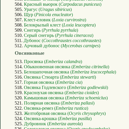
504.
Красный вьюрок (
Carpodacus puniceus
)
505.
Урагус (
Uragus sibiricus
)
506.
Щур (
Pinicola enucleator
)
507.
Клест-еловик (
Loxia curvirostra
)
508.
Белокрылый клест (
Loxia leucoptera
)
509.
Снегирь (
Pyrrhula pyrrhula
)
510.
Серый снегирь (
Pyrrhula cineracea
)
511.
Дубонос (
Coccothraustes coccothraustes
)
512.
Арчовый дубонос (
Mycerobas carnipes
)
Овсянковые
513.
Просянка (
Emberiza calandra
)
514.
Обыкновенная овсянка (
Emberiza citrinella
)
515.
Белошапочная овсянка (
Emberiza leucocephala
)
516.
Овсянка Стюарта (
Emberiza stewarti
)
517.
Горная овсянка (
Emberiza cia
)
518.
Овсянка Годлевского (
Emberiza godlewskii
)
519.
Красноухая овсянка (
Emberiza cioides
)
520.
Камышовая овсянка (
Emberiza schoeniclus
)
521.
Полярная овсянка (
Emberiza pallasi
)
522.
Овсянка-ремез (
Emberiza rustica
)
523.
Желтобровая овсянка (
Ocyris chrysophrys
)
524.
Овсянка-крошка (
Emberiza pusilla
)
525.
Дубровник (
Emberiza aureola
)
526.
Седоголовая овсянка (
Ocyris spodocephalus
)