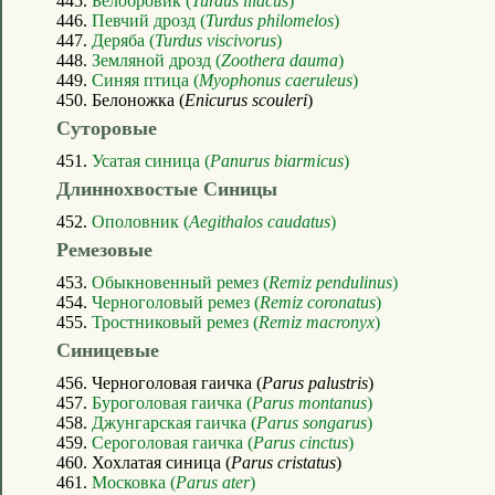
445.
Белобровик (
Turdus iliacus
)
446.
Певчий дрозд (
Turdus philomelos
)
447.
Деряба (
Turdus viscivorus
)
448.
Земляной дрозд (
Zoothera dauma
)
449.
Синяя птица (
Myophonus caeruleus
)
450. Белоножка (
Enicurus scouleri
)
Суторовые
451.
Усатая синица (
Panurus biarmicus
)
Длиннохвостые Синицы
452.
Ополовник (
Aegithalos caudatus
)
Ремезовые
453.
Обыкновенный ремез (
Remiz pendulinus
)
454.
Черноголовый ремез (
Remiz coronatus
)
455.
Тростниковый ремез (
Remiz macronyx
)
Синицевые
456. Черноголовая гаичка (
Parus palustris
)
457.
Буроголовая гаичка (
Parus montanus
)
458.
Джунгарская гаичка (
Parus songarus
)
459.
Сероголовая гаичка (
Parus cinctus
)
460. Хохлатая синица (
Parus cristatus
)
461.
Московка (
Parus ater
)