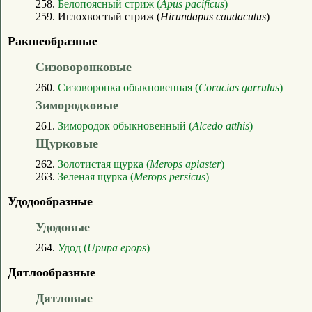
258.
Белопоясный стриж (
Apus pacificus
)
259. Иглохвостый стриж (
Hirundapus caudacutus
)
Ракшеобразные
Сизоворонковые
260.
Сизоворонка обыкновенная (
Coracias garrulus
)
Зимородковые
261.
Зимородок обыкновенный (
Alcedo atthis
)
Щурковые
262.
Золотистая щурка (
Merops apiaster
)
263.
Зеленая щурка (
Merops persicus
)
Удодообразные
Удодовые
264.
Удод (
Upupa epops
)
Дятлообразные
Дятловые