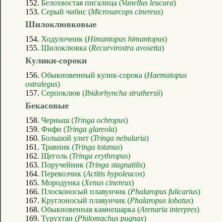
152.
Белохвостая пигалица (
Vanellus leucura
)
153.
Серый чибис (
Microsarcops cinereus
)
Шилоклювковые
154.
Ходулочник (
Himantopus himantopus
)
155.
Шилоклювка (
Recurvirostra avosetta
)
Кулики-сороки
156.
Обыкновенный кулик-сорока (
Haematopus
ostralegus
)
157.
Серпоклюв (
Ibidorhyncha struthersii
)
Бекасовые
158.
Черныш (
Tringa ochropus
)
159.
Фифи (
Tringa glareola
)
160.
Большой улит (
Tringa nebularia
)
161.
Травник (
Tringa totanus
)
162.
Щеголь (
Tringa erythropus
)
163.
Поручейник (
Tringa stagnatilis
)
164.
Перевозчик (
Actitis hypoleucos
)
165.
Мородунка (
Xenus cinereus
)
166.
Плосконосый плавунчик (
Phalaropus fulicarius
)
167.
Круглоносый плавунчик (
Phalaropus lobatus
)
168.
Обыкновенная камнешарка (
Arenaria interpres
)
169.
Турухтан (
Philomachus pugnax
)