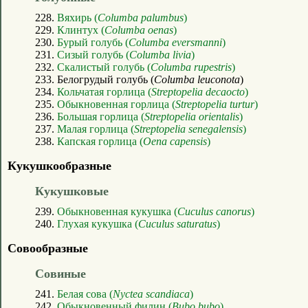
228.
Вяхирь (
Columba palumbus
)
229.
Клинтух (
Columba oenas
)
230.
Бурый голубь (
Columba eversmanni
)
231.
Сизый голубь (
Columba livia
)
232.
Скалистый голубь (
Columba rupestris
)
233. Белогрудый голубь (
Columba leuconota
)
234.
Кольчатая горлица (
Streptopelia decaocto
)
235.
Обыкновенная горлица (
Streptopelia turtur
)
236.
Большая горлица (
Streptopelia orientalis
)
237.
Малая горлица (
Streptopelia senegalensis
)
238.
Капская горлица (
Oena capensis
)
Кукушкообразные
Кукушковые
239.
Обыкновенная кукушка (
Cuculus canorus
)
240.
Глухая кукушка (
Cuculus saturatus
)
Совообразные
Совиные
241.
Белая сова (
Nyctea scandiaca
)
242.
Обыкновенный филин (
Bubo bubo
)