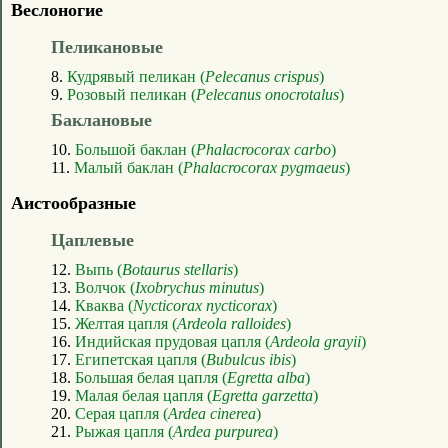
Веслоногие
Пеликановые
8.
Кудрявый пеликан (
Pelecanus crispus
)
9.
Розовый пеликан (
Pelecanus onocrotalus
)
Баклановые
10.
Большой баклан (
Phalacrocorax carbo
)
11.
Малый баклан (
Phalacrocorax pygmaeus
)
Аистообразные
Цаплевые
12.
Выпь (
Botaurus stellaris
)
13.
Волчок (
Ixobrychus minutus
)
14.
Кваква (
Nycticorax nycticorax
)
15.
Желтая цапля (
Ardeola ralloides
)
16.
Индийская прудовая цапля (
Ardeola grayii
)
17.
Египетская цапля (
Bubulcus ibis
)
18.
Большая белая цапля (
Egretta alba
)
19.
Малая белая цапля (
Egretta garzetta
)
20.
Серая цапля (
Ardea cinerea
)
21.
Рыжая цапля (
Ardea purpurea
)