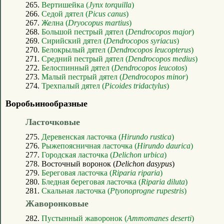
265.
Вертишейка (
Jynx torquilla
)
266.
Седой дятел (
Picus canus
)
267.
Желна (
Dryocopus martius
)
268.
Большой пестрый дятел (
Dendrocopos major
)
269.
Сирийский дятел (
Dendrocopos syriacus
)
270.
Белокрылый дятел (
Dendrocopos leucopterus
)
271.
Средний пестрый дятел (
Dendrocopos medius
)
272.
Белоспинный дятел (
Dendrocopos leucotos
)
273.
Малый пестрый дятел (
Dendrocopos minor
)
274.
Трехпалый дятел (
Picoides tridactylus
)
Воробьинообразные
Ласточковые
275.
Деревенская ласточка (
Hirundo rustica
)
276.
Рыжепоясничная ласточка (
Hirundo daurica
)
277.
Городская ласточка (
Delichon urbica
)
278. Восточный воронок (
Delichon dasypus
)
279.
Береговая ласточка (
Riparia riparia
)
280.
Бледная береговая ласточка (
Riparia diluta
)
281.
Скальная ласточка (
Ptyonoprogne rupestris
)
Жаворонковые
282.
Пустынный жаворонок (
Ammomanes deserti
)