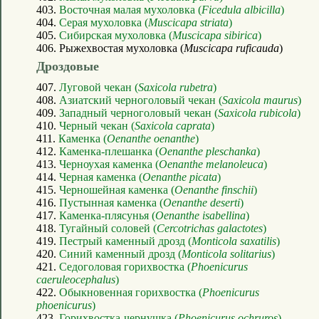
403.
Восточная малая мухоловка (
Ficedula albicilla
)
404.
Серая мухоловка (
Muscicapa striata
)
405.
Сибирская мухоловка (
Muscicapa sibirica
)
406. Рыжехвостая мухоловка (
Muscicapa ruficauda
)
Дроздовые
407.
Луговой чекан (
Saxicola rubetra
)
408.
Азиатский черноголовый чекан (
Saxicola maurus
)
409.
Западный черноголовый чекан (
Saxicola rubicola
)
410.
Черный чекан (
Saxicola caprata
)
411.
Каменка (
Oenanthe oenanthe
)
412.
Каменка-плешанка (
Oenanthe pleschanka
)
413.
Черноухая каменка (
Oenanthe melanoleuca
)
414.
Черная каменка (
Oenanthe picata
)
415.
Черношейная каменка (
Oenanthe finschii
)
416.
Пустынная каменка (
Oenanthe deserti
)
417.
Каменка-плясунья (
Oenanthe isabellina
)
418.
Тугайный соловей (
Cercotrichas galactotes
)
419.
Пестрый каменный дрозд (
Monticola saxatilis
)
420.
Синий каменный дрозд (
Monticola solitarius
)
421.
Седоголовая горихвостка (
Phoenicurus
caeruleocephalus
)
422.
Обыкновенная горихвостка (
Phoenicurus
phoenicurus
)
423.
Горихвостка-чернушка (
Phoenicurus ochruros
)