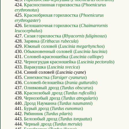
424.
Красноспинная горихвостка (
Phoenicurus
erythronotus
)
425.
Краснобрюхая горихвостка (
Phoenicurus
erythrogaster
)
426.
Белошапочная горихвостка (
Chaimarrornis
leucocephalus
)
427.
Сизая горихвостка (
Rhyacornis fuliginosus
)
428.
Зарянка (
Erithacus rubecula
)
429.
Южный соловей (
Luscinia megarhynchos
)
430.
Обыкновенный соловей (
Luscinia luscinia
)
431.
Соловей-красношейка (
Luscinia calliope
)
432.
Черногрудая красношейка (
Luscinia pectoralis
)
433.
Варакушка (
Luscinia svecica
)
434. Синий соловей (
Luscinia cyane
)
435.
Синехвостка (
Tarsiger cyanurus
)
436.
Соловей-белошейка (
Irania gutturalis
)
437.
Оливковый дрозд (
Turdus obscurus
)
438.
Краснозобый дрозд (
Turdus ruficollis
)
439.
Чернозобый дрозд (
Turdus atrogularis
)
440.
Дрозд Науманна (
Turdus naumanni
)
441.
Бурый дрозд (
Turdus eunomus
)
442.
Рябинник (
Turdus pilaris
)
443.
Белозобый дрозд (
Turdus torquatus
)
444.
Черный дрозд (
Turdus merula
)