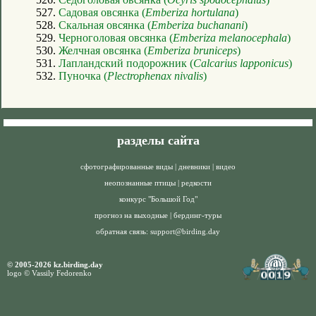
527.
Садовая овсянка (
Emberiza hortulana
)
528.
Скальная овсянка (
Emberiza buchanani
)
529.
Черноголовая овсянка (
Emberiza melanocephala
)
530.
Желчная овсянка (
Emberiza bruniceps
)
531.
Лапландский подорожник (
Calcarius lapponicus
)
532.
Пуночка (
Plectrophenax nivalis
)
разделы сайта
сфотографированные виды
|
дневники
|
видео
неопознанные птицы
|
редкости
конкурс "Большой Год"
прогноз на выходные
|
бердинг-туры
обратная связь:
support@birding.day
© 2005-2026 kz.birding.day
logo © Vassily Fedorenko