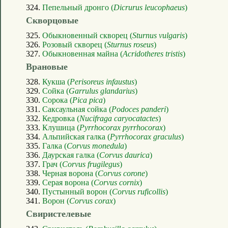
324.
Пепельный дронго (
Dicrurus leucophaeus
)
Скворцовые
325.
Обыкновенный скворец (
Sturnus vulgaris
)
326.
Розовый скворец (
Sturnus roseus
)
327.
Обыкновенная майна (
Acridotheres tristis
)
Врановые
328.
Кукша (
Perisoreus infaustus
)
329.
Сойка (
Garrulus glandarius
)
330.
Сорока (
Pica pica
)
331.
Саксаульная сойка (
Podoces panderi
)
332.
Кедровка (
Nucifraga caryocatactes
)
333.
Клушица (
Pyrrhocorax pyrrhocorax
)
334.
Альпийская галка (
Pyrrhocorax graculus
)
335.
Галка (
Corvus monedula
)
336.
Даурская галка (
Corvus daurica
)
337.
Грач (
Corvus frugilegus
)
338.
Черная ворона (
Corvus corone
)
339.
Серая ворона (
Corvus cornix
)
340.
Пустынный ворон (
Corvus ruficollis
)
341.
Ворон (
Corvus corax
)
Свиристелевые