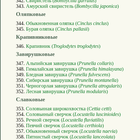
342.
Свиристель (
Bombycilla garrulus
)
343.
Амурский свиристель (
Bombycilla japonica
)
Оляпковые
344.
Обыкновенная оляпка (
Cinclus cinclus
)
345.
Бурая оляпка (
Cinclus pallasii
)
Крапивниковые
346.
Крапивник (
Troglodytes troglodytes
)
Завирушковые
347.
Альпийская завирушка (
Prunella collaris
)
348.
Гималайская завирушка (
Prunella himalayana
)
349.
Бледная завирушка (
Prunella fulvescens
)
350.
Сибирская завирушка (
Prunella montanella
)
351.
Черногорлая завирушка (
Prunella atrogularis
)
352.
Лесная завирушка (
Prunella modularis
)
Славковые
353.
Соловьиная широкохвостка (
Cettia cetti
)
354.
Соловьиный сверчок (
Locustella luscinioides
)
355.
Речной сверчок (
Locustella fluviatilis
)
356.
Певчий сверчок (
Locustella certhiola
)
357.
Обыкновенный сверчок (
Locustella naevia
)
358.
Пятнистый сверчок (
Locustella lanceolata
)