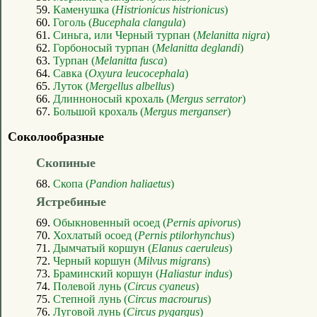
59.
Каменушка (
Histrionicus histrionicus
)
60.
Гоголь (
Bucephala clangula
)
61.
Синьга, или Черный турпан (
Melanitta nigra
)
62.
Горбоносый турпан (
Melanitta deglandi
)
63.
Турпан (
Melanitta fusca
)
64.
Савка (
Oxyura leucocephala
)
65.
Луток (
Mergellus albellus
)
66.
Длинноносый крохаль (
Mergus serrator
)
67.
Большой крохаль (
Mergus merganser
)
Соколообразные
Скопиные
68.
Скопа (
Pandion haliaetus
)
Ястребиные
69.
Обыкновенный осоед (
Pernis apivorus
)
70.
Хохлатый осоед (
Pernis ptilorhynchus
)
71.
Дымчатый коршун (
Elanus caeruleus
)
72.
Черный коршун (
Milvus migrans
)
73.
Браминский коршун (
Haliastur indus
)
74.
Полевой лунь (
Circus cyaneus
)
75.
Степной лунь (
Circus macrourus
)
76.
Луговой лунь (
Circus pygargus
)