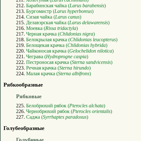
212.
Барабинская чайка (
Larus barabensis
)
213.
Бургомистр (
Larus hyperboreus
)
214.
Сизая чайка (
Larus canus
)
215.
Делавэрская чайка (
Larus delawarensis
)
216.
Моевка (
Rissa tridactyla
)
217.
Черная крачка (
Chlidonias nigra
)
218.
Белокрылая крачка (
Chlidonias leucopterus
)
219.
Белощекая крачка (
Chlidonias hybrida
)
220.
Чайконосая крачка (
Gelochelidon nilotica
)
221.
Чеграва (
Hydroprogne caspia
)
222.
Пестроносая крачка (
Sterna sandvicensis
)
223.
Речная крачка (
Sterna hirundo
)
224.
Малая крачка (
Sterna albifrons
)
Рябкообразные
Рябковые
225.
Белобрюхий рябок (
Pterocles alchata
)
226.
Чернобрюхий рябок (
Pterocles orientalis
)
227.
Саджа (
Syrrhaptes paradoxus
)
Голубеобразные
Голубиные