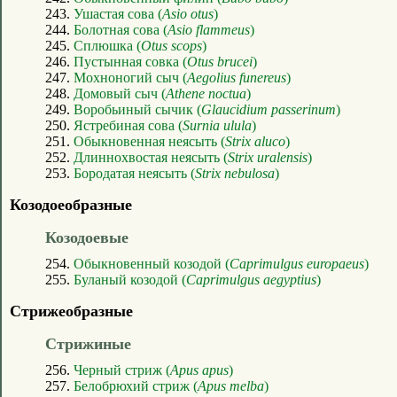
243.
Ушастая сова (
Asio otus
)
244.
Болотная сова (
Asio flammeus
)
245.
Сплюшка (
Otus scops
)
246.
Пустынная совка (
Otus brucei
)
247.
Мохноногий сыч (
Aegolius funereus
)
248.
Домовый сыч (
Athene noctua
)
249.
Воробьиный сычик (
Glaucidium passerinum
)
250.
Ястребиная сова (
Surnia ulula
)
251.
Обыкновенная неясыть (
Strix aluco
)
252.
Длиннохвостая неясыть (
Strix uralensis
)
253.
Бородатая неясыть (
Strix nebulosa
)
Козодоеобразные
Козодоевые
254.
Обыкновенный козодой (
Caprimulgus europaeus
)
255.
Буланый козодой (
Caprimulgus aegyptius
)
Стрижеобразные
Стрижиные
256.
Черный стриж (
Apus apus
)
257.
Белобрюхий стриж (
Apus melba
)