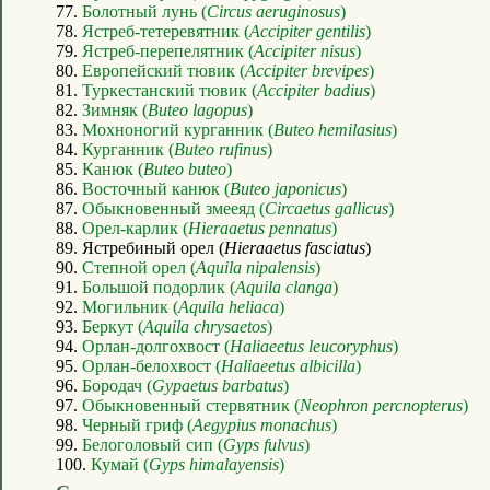
77.
Болотный лунь (
Circus aeruginosus
)
78.
Ястреб-тетеревятник (
Accipiter gentilis
)
79.
Ястреб-перепелятник (
Accipiter nisus
)
80.
Европейский тювик (
Accipiter brevipes
)
81.
Туркестанский тювик (
Accipiter badius
)
82.
Зимняк (
Buteo lagopus
)
83.
Мохноногий курганник (
Buteo hemilasius
)
84.
Курганник (
Buteo rufinus
)
85.
Канюк (
Buteo buteo
)
86.
Восточный канюк (
Buteo japonicus
)
87.
Обыкновенный змееяд (
Circaetus gallicus
)
88.
Орел-карлик (
Hieraaetus pennatus
)
89. Ястребиный орел (
Hieraaetus fasciatus
)
90.
Степной орел (
Aquila nipalensis
)
91.
Большой подорлик (
Aquila clanga
)
92.
Могильник (
Aquila heliaca
)
93.
Беркут (
Aquila chrysaetos
)
94.
Орлан-долгохвост (
Haliaeetus leucoryphus
)
95.
Орлан-белохвост (
Haliaeetus albicilla
)
96.
Бородач (
Gypaetus barbatus
)
97.
Обыкновенный стервятник (
Neophron percnopterus
)
98.
Черный гриф (
Aegypius monachus
)
99.
Белоголовый сип (
Gyps fulvus
)
100.
Кумай (
Gyps himalayensis
)