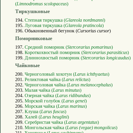
(
Limnodromus scolopaceus
)
Тиркушковые
194.
Степная тиркушка (
Glareola nordmanni
)
195.
Луговая тиркушка (
Glareola pratincola
)
196. Обыкновенный бегунок (
Cursorius cursor
)
Поморниковые
197.
Средний поморник (
Stercorarius pomarinus
)
198.
Короткохвостый поморник (
Stercorarius parasiticus
)
199.
Длиннохвостый поморник (
Stercorarius longicaudus
)
Чайковые
200.
Черноголовый хохотун (
Larus ichthyaetus
)
201.
Реликтовая чайка (
Larus relictus
)
202.
Черноголовая чайка (
Larus melanocephalus
)
203.
Малая чайка (
Larus minutus
)
204.
Озерная чайка (
Larus ridibundus
)
205.
Морской голубок (
Larus genei
)
206.
Морская чайка (
Larus marinus
)
207.
Клуша (
Larus fuscus
)
208.
Халей (
Larus heuglini
)
209.
Серебристая чайка (
Larus argentatus
)
210.
Монгольская чайка (
Larus (vegae) mongolicus
)
211.
Хохотунья (
Larus cachinnans
)