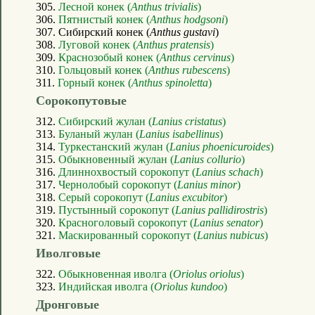
305.
Лесной конек (
Anthus trivialis
)
306.
Пятнистый конек (
Anthus hodgsoni
)
307. Сибирский конек (
Anthus gustavi
)
308.
Луговой конек (
Anthus pratensis
)
309.
Краснозобый конек (
Anthus cervinus
)
310.
Гольцовый конек (
Anthus rubescens
)
311.
Горный конек (
Anthus spinoletta
)
Сорокопутовые
312.
Сибирский жулан (
Lanius cristatus
)
313.
Буланый жулан (
Lanius isabellinus
)
314.
Туркестанский жулан (
Lanius phoenicuroides
)
315.
Обыкновенный жулан (
Lanius collurio
)
316.
Длиннохвостый сорокопут (
Lanius schach
)
317.
Чернолобый сорокопут (
Lanius minor
)
318.
Серый сорокопут (
Lanius excubitor
)
319.
Пустынный сорокопут (
Lanius pallidirostris
)
320.
Красноголовый сорокопут (
Lanius senator
)
321.
Маскированный сорокопут (
Lanius nubicus
)
Иволговые
322.
Обыкновенная иволга (
Oriolus oriolus
)
323.
Индийская иволга (
Oriolus kundoo
)
Дронговые