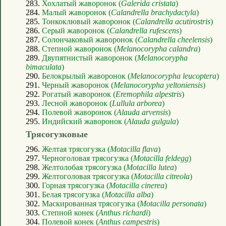
283.
Хохлатый жаворонок (
Galerida cristata
)
284.
Малый жаворонок (
Calandrella brachydactyla
)
285.
Тонкоклювый жаворонок (
Calandrella acutirostris
)
286.
Серый жаворонок (
Calandrella rufescens
)
287.
Солончаковый жаворонок (
Calandrella cheelensis
)
288.
Степной жаворонок (
Melanocorypha calandra
)
289.
Двупятнистый жаворонок (
Melanocorypha
bimaculata
)
290.
Белокрылый жаворонок (
Melanocorypha leucoptera
)
291.
Черный жаворонок (
Melanocorypha yeltoniensis
)
292.
Рогатый жаворонок (
Eremophila alpestris
)
293.
Лесной жаворонок (
Lullula arborea
)
294.
Полевой жаворонок (
Alauda arvensis
)
295.
Индийский жаворонок (
Alauda gulgula
)
Трясогузковые
296.
Желтая трясогузка (
Motacilla flava
)
297.
Черноголовая трясогузка (
Motacilla feldegg
)
298.
Желтолобая трясогузка (
Motacilla lutea
)
299.
Желтоголовая трясогузка (
Motacilla citreola
)
300.
Горная трясогузка (
Motacilla cinerea
)
301.
Белая трясогузка (
Motacilla alba
)
302.
Маскированная трясогузка (
Motacilla personata
)
303.
Степной конек (
Anthus richardi
)
304.
Полевой конек (
Anthus campestris
)