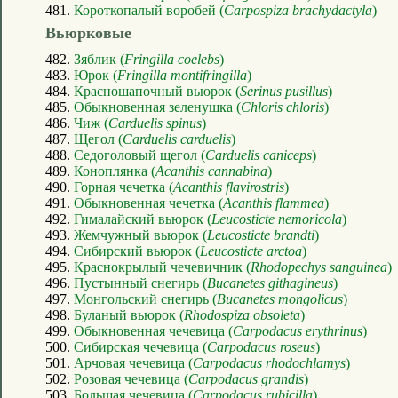
481.
Короткопалый воробей (
Carpospiza brachydactyla
)
Вьюрковые
482.
Зяблик (
Fringilla coelebs
)
483.
Юрок (
Fringilla montifringilla
)
484.
Красношапочный вьюрок (
Serinus pusillus
)
485.
Обыкновенная зеленушка (
Chloris chloris
)
486.
Чиж (
Carduelis spinus
)
487.
Щегол (
Carduelis carduelis
)
488.
Седоголовый щегол (
Carduelis caniceps
)
489.
Коноплянка (
Acanthis cannabina
)
490.
Горная чечетка (
Acanthis flavirostris
)
491.
Обыкновенная чечетка (
Acanthis flammea
)
492.
Гималайский вьюрок (
Leucosticte nemoricola
)
493.
Жемчужный вьюрок (
Leucosticte brandti
)
494.
Сибирский вьюрок (
Leucosticte arctoa
)
495.
Краснокрылый чечевичник (
Rhodopechys sanguinea
)
496.
Пустынный снегирь (
Bucanetes githagineus
)
497.
Монгольский снегирь (
Bucanetes mongolicus
)
498.
Буланый вьюрок (
Rhodospiza obsoleta
)
499.
Обыкновенная чечевица (
Carpodacus erythrinus
)
500.
Сибирская чечевица (
Carpodacus roseus
)
501.
Арчовая чечевица (
Carpodacus rhodochlamys
)
502.
Розовая чечевица (
Carpodacus grandis
)
503.
Большая чечевица (
Carpodacus rubicilla
)