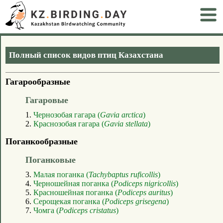
Полный список видов птиц Казахстана
Гагарообразные
Гагаровые
1.
Чернозобая гагара (
Gavia arctica
)
2.
Краснозобая гагара (
Gavia stellata
)
Поганкообразные
Поганковые
3.
Малая поганка (
Tachybaptus ruficollis
)
4.
Черношейная поганка (
Podiceps nigricollis
)
5.
Красношейная поганка (
Podiceps auritus
)
6.
Серощекая поганка (
Podiceps grisegena
)
7.
Чомга (
Podiceps cristatus
)