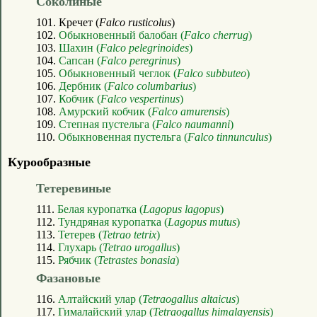
Соколиные
101. Кречет (
Falco rusticolus
)
102.
Обыкновенный балобан (
Falco cherrug
)
103.
Шахин (
Falco pelegrinoides
)
104.
Сапсан (
Falco peregrinus
)
105.
Обыкновенный чеглок (
Falco subbuteo
)
106.
Дербник (
Falco columbarius
)
107.
Кобчик (
Falco vespertinus
)
108.
Амурский кобчик (
Falco amurensis
)
109.
Степная пустельга (
Falco naumanni
)
110.
Обыкновенная пустельга (
Falco tinnunculus
)
Курообразные
Тетеревиные
111.
Белая куропатка (
Lagopus lagopus
)
112.
Тундряная куропатка (
Lagopus mutus
)
113.
Тетерев (
Tetrao tetrix
)
114.
Глухарь (
Tetrao urogallus
)
115.
Рябчик (
Tetrastes bonasia
)
Фазановые
116.
Алтайский улар (
Tetraogallus altaicus
)
117.
Гималайский улар (
Tetraogallus himalayensis
)