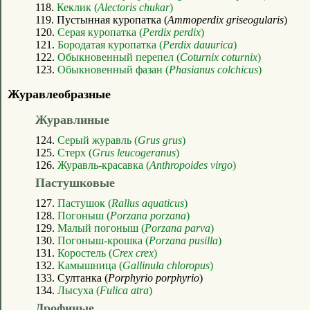
118.
Кеклик (
Alectoris chukar
)
119. Пустынная куропатка (
Ammoperdix griseogularis
)
120.
Серая куропатка (
Perdix perdix
)
121.
Бородатая куропатка (
Perdix dauurica
)
122.
Обыкновенный перепел (
Coturnix coturnix
)
123.
Обыкновенный фазан (
Phasianus colchicus
)
Журавлеобразные
Журавлиные
124.
Серый журавль (
Grus grus
)
125.
Стерх (
Grus leucogeranus
)
126.
Журавль-красавка (
Anthropoides virgo
)
Пастушковые
127.
Пастушок (
Rallus aquaticus
)
128.
Погоныш (
Porzana porzana
)
129.
Малый погоныш (
Porzana parva
)
130.
Погоныш-крошка (
Porzana pusilla
)
131.
Коростель (
Crex crex
)
132.
Камышница (
Gallinula chloropus
)
133. Султанка (
Porphyrio porphyrio
)
134.
Лысуха (
Fulica atra
)
Дрофиные