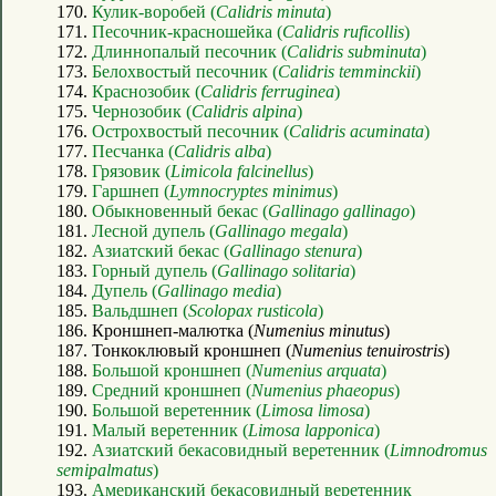
170.
Кулик-воробей (
Calidris minuta
)
171.
Песочник-красношейка (
Calidris ruficollis
)
172.
Длиннопалый песочник (
Calidris subminuta
)
173.
Белохвостый песочник (
Calidris temminckii
)
174.
Краснозобик (
Calidris ferruginea
)
175.
Чернозобик (
Calidris alpina
)
176.
Острохвостый песочник (
Calidris acuminata
)
177.
Песчанка (
Calidris alba
)
178.
Грязовик (
Limicola falcinellus
)
179.
Гаршнеп (
Lymnocryptes minimus
)
180.
Обыкновенный бекас (
Gallinago gallinago
)
181.
Лесной дупель (
Gallinago megala
)
182.
Азиатский бекас (
Gallinago stenura
)
183.
Горный дупель (
Gallinago solitaria
)
184.
Дупель (
Gallinago media
)
185.
Вальдшнеп (
Scolopax rusticola
)
186. Кроншнеп-малютка (
Numenius minutus
)
187. Тонкоклювый кроншнеп (
Numenius tenuirostris
)
188.
Большой кроншнеп (
Numenius arquata
)
189.
Средний кроншнеп (
Numenius phaeopus
)
190.
Большой веретенник (
Limosa limosa
)
191.
Малый веретенник (
Limosa lapponica
)
192.
Азиатский бекасовидный веретенник (
Limnodromus
semipalmatus
)
193.
Американский бекасовидный веретенник