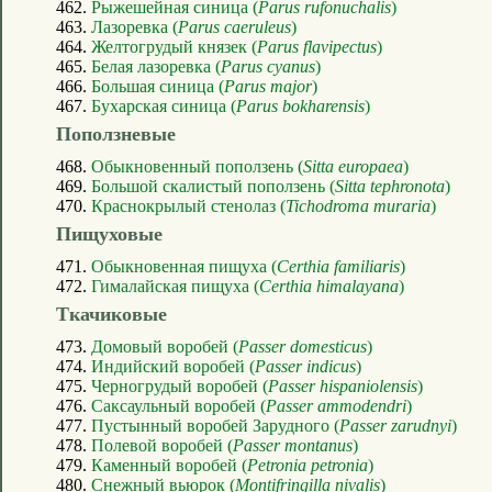
462.
Рыжешейная синица (
Parus rufonuchalis
)
463.
Лазоревка (
Parus caeruleus
)
464.
Желтогрудый князек (
Parus flavipectus
)
465.
Белая лазоревка (
Parus cyanus
)
466.
Большая синица (
Parus major
)
467.
Бухарская синица (
Parus bokharensis
)
Поползневые
468.
Обыкновенный поползень (
Sitta europaea
)
469.
Большой скалистый поползень (
Sitta tephronota
)
470.
Краснокрылый стенолаз (
Tichodroma muraria
)
Пищуховые
471.
Обыкновенная пищуха (
Certhia familiaris
)
472.
Гималайская пищуха (
Certhia himalayana
)
Ткачиковые
473.
Домовый воробей (
Passer domesticus
)
474.
Индийский воробей (
Passer indicus
)
475.
Черногрудый воробей (
Passer hispaniolensis
)
476.
Саксаульный воробей (
Passer ammodendri
)
477.
Пустынный воробей Зарудного (
Passer zarudnyi
)
478.
Полевой воробей (
Passer montanus
)
479.
Каменный воробей (
Petronia petronia
)
480.
Снежный вьюрок (
Montifringilla nivalis
)