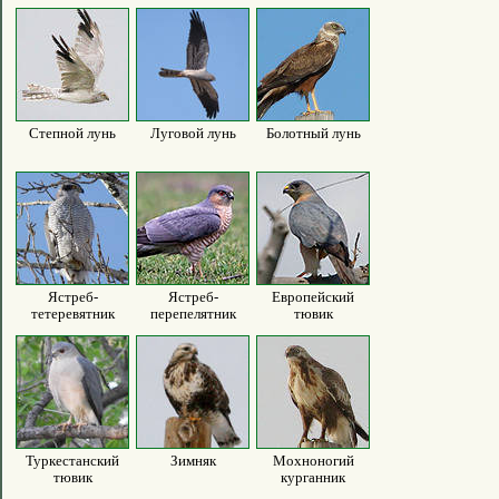
Степной лунь
Луговой лунь
Болотный лунь
Ястреб-
Ястреб-
Европейский
тетеревятник
перепелятник
тювик
Туркестанский
Зимняк
Мохноногий
тювик
курганник