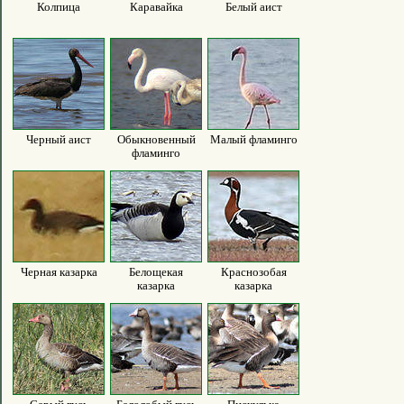
Колпица
Каравайка
Белый аист
Черный аист
Обыкновенный
Малый фламинго
фламинго
Черная казарка
Белощекая
Краснозобая
казарка
казарка