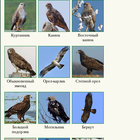
Курганник
Канюк
Восточный
канюк
Обыкновенный
Орел-карлик
Степной орел
змееяд
Большой
Могильник
Беркут
подорлик