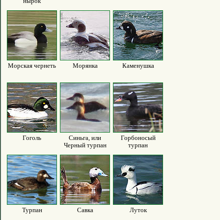
нырок
Морская чернеть
Морянка
Каменушка
Гоголь
Синьга, или
Горбоносый
Черный турпан
турпан
Турпан
Савка
Луток