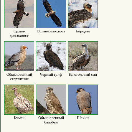
Орлан-
Орлан-белохвост
Бородач
долгохвост
Обыкновенный
Черный гриф
Белоголовый сип
стервятник
Кумай
Обыкновенный
Шахин
балобан