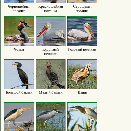
Черношейная
Красношейная
Серощекая
поганка
поганка
поганка
Чомга
Кудрявый
Розовый пеликан
пеликан
Большой баклан
Малый баклан
Выпь