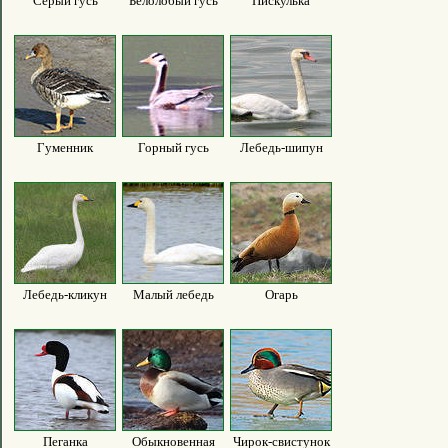
Серый гусь
Белолобый гусь
Пискулька
Гуменник
Горный гусь
Лебедь-шипун
Лебедь-кликун
Малый лебедь
Огарь
Пеганка
Обыкновенная
Чирок-свистунок