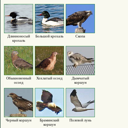
Длинноносый
Большой крохаль
Скопа
крохаль
Обыкновенный
Хохлатый осоед
Дымчатый
осоед
коршун
Черный коршун
Браминский
Полевой лунь
коршун