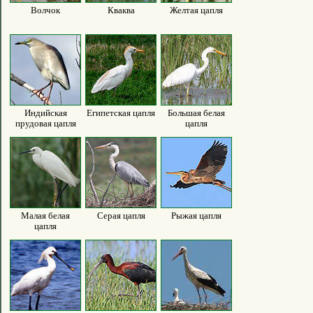
Волчок
Кваква
Желтая цапля
Индийская
Египетская цапля
Большая белая
прудовая цапля
цапля
Малая белая
Серая цапля
Рыжая цапля
цапля