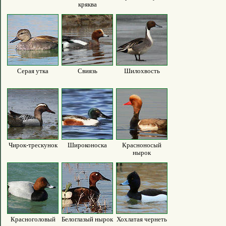
кряква
Серая утка
Свиязь
Шилохвость
Чирок-трескунок
Широконоска
Красноносый
нырок
Красноголовый
Белоглазый нырок
Хохлатая чернеть