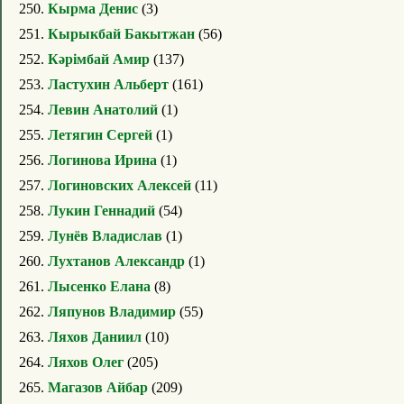
250.
Кырма Денис
(3)
251.
Кырыкбай Бакытжан
(56)
252.
Кәрімбай Амир
(137)
253.
Ластухин Альберт
(161)
254.
Левин Анатолий
(1)
255.
Летягин Сергей
(1)
256.
Логинова Ирина
(1)
257.
Логиновских Алексей
(11)
258.
Лукин Геннадий
(54)
259.
Лунёв Владислав
(1)
260.
Лухтанов Александр
(1)
261.
Лысенко Елана
(8)
262.
Ляпунов Владимир
(55)
263.
Ляхов Даниил
(10)
264.
Ляхов Олег
(205)
265.
Магазов Айбар
(209)