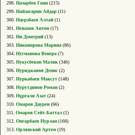
298.
Назарбек Гани
(215)
299.
Найзагарин Айдар
(11)
300.
Наурзбаев Алтай
(1)
301.
Ненахов Антон
(17)
302.
Ни Дмитрий
(13)
303.
Никонорова Марина
(86)
304.
Нугманова Венера
(7)
305.
Нукусбеков Малик
(346)
306.
Нуриджанов Денис
(2)
307.
Нуркабаев Максут
(148)
308.
Нурутдинов Роман
(2)
309.
Нұрғали Азат
(24)
310.
Омаров Даурен
(66)
311.
Омаров Сейт-Баттал
(1)
312.
Онгарбаев Нурлан
(168)
313.
Орлянский Артем
(19)