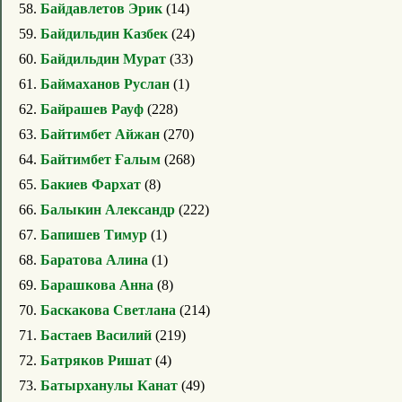
58.
Байдавлетов Эрик
(14)
59.
Байдильдин Казбек
(24)
60.
Байдильдин Мурат
(33)
61.
Баймаханов Руслан
(1)
62.
Байрашев Рауф
(228)
63.
Байтимбет Айжан
(270)
64.
Байтимбет Ғалым
(268)
65.
Бакиев Фархат
(8)
66.
Балыкин Александр
(222)
67.
Бапишев Тимур
(1)
68.
Баратова Алина
(1)
69.
Барашкова Анна
(8)
70.
Баскакова Светлана
(214)
71.
Бастаев Василий
(219)
72.
Батряков Ришат
(4)
73.
Батырханулы Канат
(49)