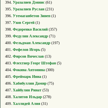
394.
Уразалиев Дэннис
(61)
395.
Уразалиев Руслан
(231)
396.
Утемаганбетов Зинеп
(1)
397.
Ухов Сергей
(1)
398.
Федоренко Василий
(357)
399.
Федулин Александр
(71)
400.
Фельдман Александр
(197)
401.
Фефелов Игорь
(5)
402.
Фирсов Вячеслав
(13)
403.
Флeхтнeр Георг Штефан
(5)
404.
Фокина Антонина
(300)
405.
Фреймарк Инна
(1)
406.
Хабибуллин Дамир
(75)
407.
Хайбулин Ринат
(53)
408.
Халитов Ильдар
(278)
409.
Халлидей Алия
(31)