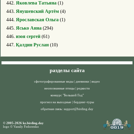
442.
Яковлева Татьяна
(1)
443.
Янушевский Артём
(4)
444.
Ярославская Ольга
(1)
445.
Ясько Анна
(294)
446.
изоя сергей
(61)
447.
Қалдин Руслан
(10)
разделы сайта
сфотографированные виды
|
дневники
|
видео
неопознанные птицы
|
редкости
конкурс "Большой Год"
прогноз на выходные
|
бердинг-туры
обратная связь:
support@birding.day
© 2005-2026 kz.birding.day
logo © Vassily Fedorenko