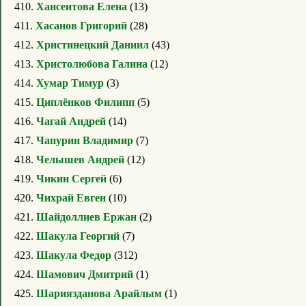
410.
Хансеитова Елена
(13)
411.
Хасанов Григорий
(28)
412.
Христинецкий Даниил
(43)
413.
Христолюбова Галина
(12)
414.
Хумар Тимур
(3)
415.
Циплёнков Филипп
(5)
416.
Чагай Андрей
(14)
417.
Чапурин Владимир
(7)
418.
Челышев Андрей
(12)
419.
Чикин Сергей
(6)
420.
Чихрай Евген
(10)
421.
Шайдоллиев Ержан
(2)
422.
Шакула Георгий
(7)
423.
Шакула Федор
(312)
424.
Шамович Дмитрий
(1)
425.
Шариязданова Арайлым
(1)