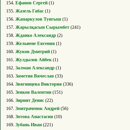
154.
Ефанов Сергей
(1)
155.
Жазель Габас
(1)
156.
Жапаркулов Тунгыш
(1)
157.
Жарылқасын Сырымбет
(241)
158.
Жданко Александр
(2)
159.
Жельнене Евгения
(1)
160.
Жуков Дмитрий
(1)
161.
Жулдызов Айбек
(1)
162.
Залман Александр
(1)
163.
Заметня Вячеслав
(33)
164.
Звягинцева Виктория
(336)
165.
Зенков Валентин
(151)
166.
Зирнит Денис
(22)
167.
Змитраченок Андрей
(56)
168.
Зотова Анастасия
(10)
169.
Зубань Иван
(221)