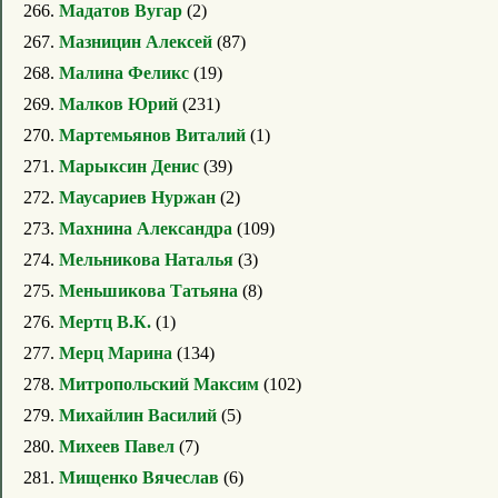
266.
Мадатов Вугар
(2)
267.
Мазницин Алексей
(87)
268.
Малина Феликс
(19)
269.
Малков Юрий
(231)
270.
Мартемьянов Виталий
(1)
271.
Марыксин Денис
(39)
272.
Маусариев Нуржан
(2)
273.
Махнина Александра
(109)
274.
Мельникова Наталья
(3)
275.
Меньшикова Татьяна
(8)
276.
Мертц В.К.
(1)
277.
Мерц Марина
(134)
278.
Митропольский Максим
(102)
279.
Михайлин Василий
(5)
280.
Михеев Павел
(7)
281.
Мищенко Вячеслав
(6)