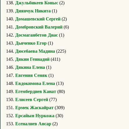
138.
Джульбикеев Коныс
(2)
139.
Диянчук Никита
(1)
140.
Домашевский Сергей
(2)
141.
Домбровский Валерий
(6)
142.
Досмаганбетов Диас
(1)
143.
Дьяченко Егор
(1)
144.
Дюсебаева Мадина
(225)
145.
Дякин Геннадий
(411)
146.
Дякина Елена
(1)
147.
Евгения Сеняк
(1)
148.
Евдокимова Елена
(13)
149.
Егембердиев Канат
(80)
150.
Елисеев Сергей
(77)
151.
Ермек Жаскайрат
(309)
152.
Ерсайын Нуркожа
(30)
153.
Есеналиев Ансар
(2)