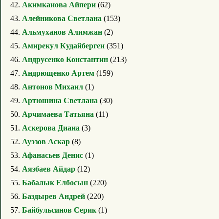
42.
Акимканова Айпери
(62)
43.
Алейникова Светлана
(153)
44.
Альмуханов Алимжан
(2)
45.
Амирекул Кудайберген
(351)
46.
Андрусенко Константин
(213)
47.
Андрющенко Артем
(159)
48.
Антонов Михаил
(1)
49.
Артюшина Светлана
(30)
50.
Арчимаева Татьяна
(11)
51.
Аскерова Диана
(3)
52.
Ауэзов Аскар
(8)
53.
Афанасьев Денис
(1)
54.
Аязбаев Айдар
(12)
55.
Бабалык Елбосын
(220)
56.
Баздырев Андрей
(220)
57.
Байбульсинов Серик
(1)