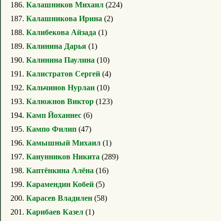
186.
Калашников Михаил
(224)
187.
Калашникова Ирина
(2)
188.
Калибекова Айзада
(1)
189.
Калинина Дарья
(1)
190.
Калинина Паулина
(10)
191.
Калистратов Сергей
(4)
192.
Кальчинов Нурлан
(10)
193.
Калюжнов Виктор
(123)
194.
Камп Йоханнес
(6)
195.
Кампо Филип
(47)
196.
Камышный Михаил
(1)
197.
Канунников Никита
(289)
198.
Каптёнкина Алёна
(16)
199.
Карамендин Кобей
(5)
200.
Карасев Владилен
(58)
201.
Карибаев Казел
(1)