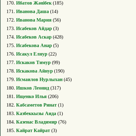
170.
Ибатов Жәнібек
(185)
171.
Иванова Даша
(14)
172.
Иванова Мария
(56)
173.
Исабеков Айдар
(3)
174.
Исабеков Аскар
(428)
175.
Исабекова Анар
(5)
176.
Исакул Елнур
(22)
177.
Искаков Тимур
(99)
178.
Искакова Айнур
(190)
179.
Исмаилов Нурлыхан
(45)
180.
Ишков Леонид
(317)
181.
Ищенко Илья
(206)
182.
Кабсаметов Ринат
(1)
183.
Казбеккызы Аида
(1)
184.
Казенас Владимир
(76)
185.
Кайрат Кайрат
(3)