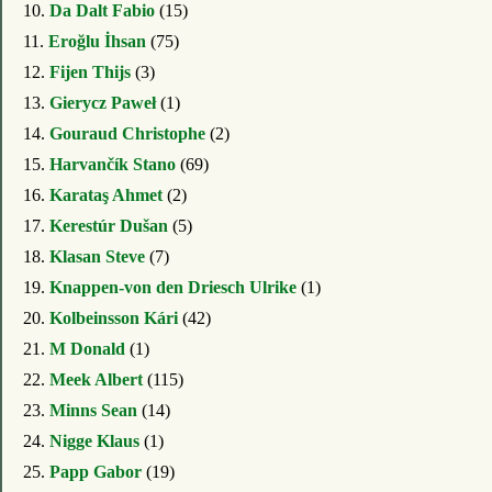
10.
Da Dalt Fabio
(15)
11.
Eroğlu İhsan
(75)
12.
Fijen Thijs
(3)
13.
Gierycz Paweł
(1)
14.
Gouraud Christophe
(2)
15.
Harvančík Stano
(69)
16.
Karataş Ahmet
(2)
17.
Kerestúr Dušan
(5)
18.
Klasan Steve
(7)
19.
Knappen-von den Driesch Ulrike
(1)
20.
Kolbeinsson Kári
(42)
21.
M Donald
(1)
22.
Meek Albert
(115)
23.
Minns Sean
(14)
24.
Nigge Klaus
(1)
25.
Papp Gabor
(19)