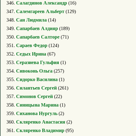
346.
Салагдинов Александр
(16)
347.
Салемгареев Альберт
(129)
348.
Сан Людмила
(14)
349.
Сапарбаев Алдияр
(189)
350.
Сапарбаев Салторе
(71)
351.
Сараев Федор
(124)
352.
Седых Ирина
(67)
353.
Серазиева Гульфия
(1)
354.
Сивоконь Ольга
(257)
355.
Сидорко Василина
(1)
356.
Силантьев Сергей
(261)
357.
Симонов Сергей
(22)
358.
Синицына Марина
(1)
359.
Сиханова Нургуль
(2)
360.
Скляренко Анастасия
(2)
361.
Скляренко Владимир
(95)