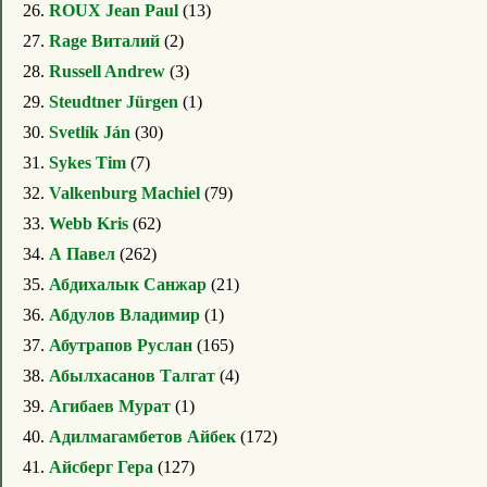
26.
ROUX Jean Paul
(13)
27.
Rage Виталий
(2)
28.
Russell Andrew
(3)
29.
Steudtner Jürgen
(1)
30.
Svetlík Ján
(30)
31.
Sykes Tim
(7)
32.
Valkenburg Machiel
(79)
33.
Webb Kris
(62)
34.
А Павел
(262)
35.
Абдихалык Санжар
(21)
36.
Абдулов Владимир
(1)
37.
Абутрапов Руслан
(165)
38.
Абылхасанов Талгат
(4)
39.
Агибаев Мурат
(1)
40.
Адилмагамбетов Айбек
(172)
41.
Айсберг Гера
(127)