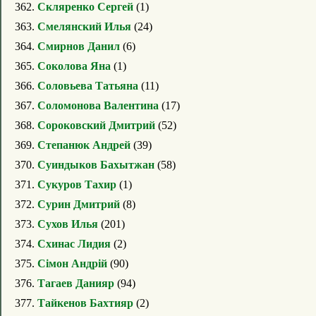
362.
Скляренко Сергей
(1)
363.
Смелянский Илья
(24)
364.
Смирнов Данил
(6)
365.
Соколова Яна
(1)
366.
Соловьева Татьяна
(11)
367.
Соломонова Валентина
(17)
368.
Сороковский Дмитрий
(52)
369.
Степанюк Андрей
(39)
370.
Суиндыков Бахытжан
(58)
371.
Сукуров Тахир
(1)
372.
Сурин Дмитрий
(8)
373.
Сухов Илья
(201)
374.
Схинас Лидия
(2)
375.
Сімон Андрій
(90)
376.
Тагаев Данияр
(94)
377.
Тайкенов Бахтияр
(2)