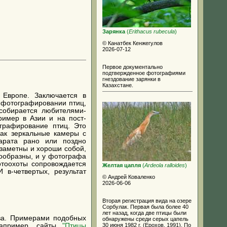
Зарянка
(
Erithacus rubecula
)
© Канатбек Кенжегулов
2026-07-12
Первое документально
подтвержденное фотографиями
гнездование зарянки в
Казахстане.
 Европе. Заключается в
 фотографировании птиц,
 собирается любителями-
ример в Азии и на пост-
ографирование птиц. Это
как зеркальные камеры с
парата рано или поздно
 заметны и хороши собой,
нообразны, и у фотографа
отоохоты сопровождается
Желтая цапля
(
Ardeola ralloides
)
 в-четвертых, результат
© Андрей Коваленко
2026-06-06
Вторая регистрация вида на озере
Сорбулак. Первая была более 40
лет назад, когда две птицы были
тва. Примерами подобных
обнаружены среди серых цапель
30 июня 1982 г. (Ерохов, 1991). По
например, сайты
"Птицы