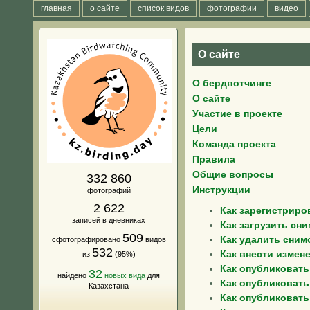
главная
о сайте
список видов
фотографии
видео
О сайте
О бердвотчинге
О сайте
Участие в проекте
Цели
Команда проекта
Правила
Общие вопросы
332 860
Инструкции
фотографий
2 622
Как зарегистриро
записей в дневниках
Как загрузить сни
509
Как удалить сним
сфотографировано
видов
532
Как внести измен
из
(95%)
Как опубликовать
32
найдено
новых вида
для
Как опубликовать
Казахстана
Как опубликовать