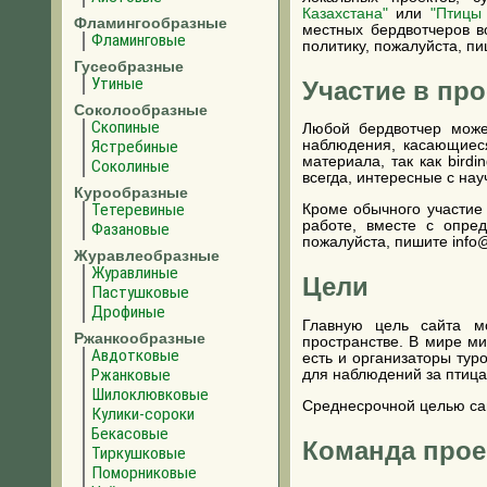
Казахстана"
или
"Птицы
Фламингообразные
местных бердвотчеров во
Фламинговые
политику, пожалуйста, пи
Гусеобразные
Утиные
Участие в про
Соколообразные
Скопиные
Любой бердвотчер може
Ястребиные
наблюдения, касающиеся
материала, так как bird
Соколиные
всегда, интересные с на
Курообразные
Тетеревиные
Кроме обычного участие 
работе, вместе с опре
Фазановые
пожалуйста, пишите info@
Журавлеобразные
Журавлиные
Цели
Пастушковые
Дрофиные
Главную цель сайта мо
Ржанкообразные
пространстве. В мире ми
Авдотковые
есть и организаторы тур
Ржанковые
для наблюдений за птицам
Шилоклювковые
Среднесрочной целью сай
Кулики-сороки
Бекасовые
Команда прое
Тиркушковые
Поморниковые