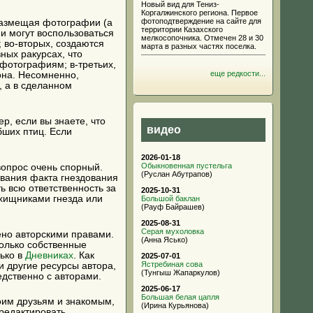
Новый вид для Тениз-
Коргалжинского региона. Первое
фотоподтверждение на сайте для
 размещая фотографии (а
территории Казахского
ни могут воспользоваться
мелкосопочника. Отмечен 28 и 30
 во-вторых, создаются
марта в разных частях поселка.
ных ракурсах, что
фотографиям; в-третьих,
еще редкости...
она. Несомненно,
, а в сделанном
р, если вы знаете, что
видео
бших птиц. Если
2026-01-18
Обыкновенная пустельга
 вопрос очень спорный.
(Руслан Абутрапов)
ования факта гнездования
ь всю ответственность за
2025-10-31
хищниками гнезда или
Большой баклан
(Рауф Байрашев)
2025-08-31
Серая мухоловка
ено авторскими правами.
(Анна Ясько)
только собственные
ько в
Дневниках
. Как
2025-07-01
Ястребиная сова
и другие ресурсы автора,
(Тунгыш Жапаркулов)
едственно с авторами.
2025-06-17
Большая белая цапля
воим друзьям и знакомым,
(Ирина Курьянова)
 редактировать