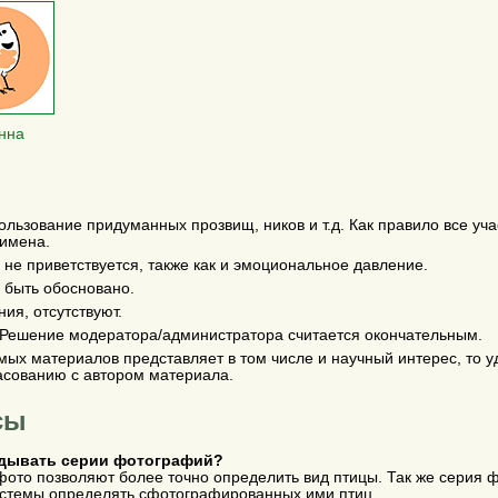
нна
льзование придуманных прозвищ, ников и т.д. Как правило все уча
 имена.
не приветствуется, также как и эмоциональное давление.
быть обосновано.
ия, отсутствуют.
 Решение модератора/администратора считается окончательным.
емых материалов представляет в том числе и научный интерес, то у
асованию с автором материала.
сы
адывать серии фотографий?
фото позволяют более точно определить вид птицы. Так же серия
истемы определять сфотографированных ими птиц.