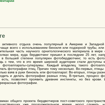
ментарий
ге
 активного отдыха очень популярный в Америке и Западной
 чаще всего с использованием бинокля или подзорной трубы, или
чительная часть научного орнитологического материала в мире
голках мира, куда бердвотчинг пришел в последние 25 лет, нап
, в большей степени популярен фотобердвотчинг, то есть фот
дь с тем, что в это время широкой аудитории стали доступны 
и фотоаппараты-суперзумы. Каждый владелец такого фотоап
лать фотографии птиц. Причин тому несколько. Во-первых, птицы
лько взяв в руки бинокль или фотоаппарат. Во-вторых, птицы раз
одить и делать фотографии разных птиц. В-третьих, процесс ф
 есть, позволяет проявить древние инстинкты, но без крови. И
прекрасные фотографии.
амках общего проекта бердвотчеров пост-советского пространс
существующих уже продолжительное время, могут служить, 