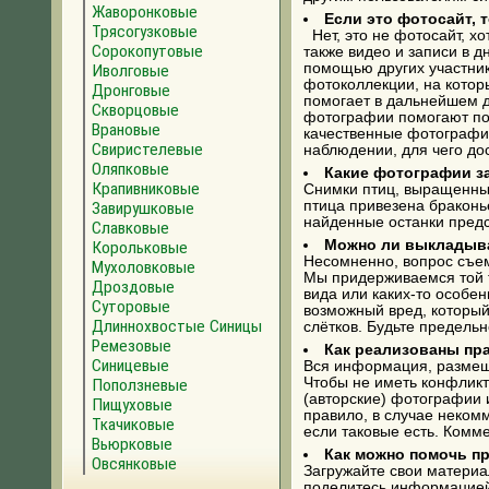
Жаворонковые
Если это фотосайт, 
Трясогузковые
Нет, это не фотосайт, х
Сорокопутовые
также видео и записи в д
помощью других участник
Иволговые
фотоколлекции, на которы
Дронговые
помогает в дальнейшем д
Скворцовые
фотографии помогают по
Врановые
качественные фотографии
Свиристелевые
наблюдении, для чего до
Оляпковые
Какие фотографии з
Крапивниковые
Снимки птиц, выращенных
птица привезена браконь
Завирушковые
найденные останки предс
Славковые
Можно ли выкладыва
Корольковые
Несомненно, вопрос съемк
Мухоловковые
Мы придерживаемся той т
Дроздовые
вида или каких-то особе
Суторовые
возможный вред, который
Длиннохвостые Синицы
слётков. Будьте предельн
Ремезовые
Как реализованы пр
Синицевые
Вся информация, размеще
Чтобы не иметь конфликто
Поползневые
(авторские) фотографии 
Пищуховые
правило, в случае некомм
Ткачиковые
если таковые есть. Комм
Вьюрковые
Как можно помочь п
Овсянковые
Загружайте свои материа
поделитесь информацией 