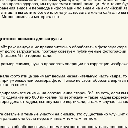
 это просто здорово, мы нуждаемся в такой помощи. Нам также б
транения видов и перевода информации по видам на английский язы
 птиц, и вы хотите более плотно участвовать в жизни сайта, то в
. Можно помочь и материально.
готовке снимков для загрузки
 сайт рекомендуем их предварительно обработать в фоторедактор
ут долго загружаться, поэтому советуем публикуемые фотографии
 (пикселей) по горизонтали.
 размер снимка, нужно проделать операции по коррекции изображе
нале фото птица занимает весьма незначительную часть кадра, то 
ь при уменьшении размера фото. Также не стоит обрезать впритык к
екта на снимке.
дрировать все снимки на соотношение сторон 3:2, то есть, если вы 
 то сделайте его 800 пикселей по вертикали – такие кадры коррек
торы делают кадры, вытянутые по вертикали, в таком случае, зача
те светлые и темные участки на снимке, это существенно улучшит 
сли раньше они были неразличимым темным пятном.
ренны в обработке снимка, регулируя контрастность, насыщенность