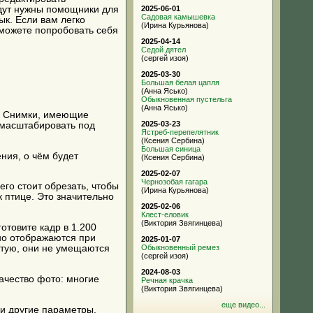
2025-06-01
удут нужны помощники для
Садовая камышевка
к. Если вам легко
(Ирина Курьянова)
ы можете попробовать себя
2025-04-14
Седой дятел
(сергей изоя)
2025-03-30
Большая белая цапля
(Анна Ясько)
Обыкновенная пустельга
(Анна Ясько)
е. Снимки, имеющие
2025-03-23
 масштабировать под
Ястреб-перепелятник
(Ксения Сербина)
Большая синица
ния, о чём будет
(Ксения Сербина)
2025-02-07
Чернозобая гагара
его стоит обрезать, чтобы
(Ирина Курьянова)
 птице. Это значительно
2025-02-06
Клест-еловик
(Виктория Звягинцева)
готовите кадр в 1.200
тно отображаются при
2025-01-07
Обыкновенный ремез
стую, они не умещаются
(сергей изоя)
2024-08-03
качество фото: многие
Речная крачка
(Виктория Звягинцева)
еще видео...
 и другие параметры.