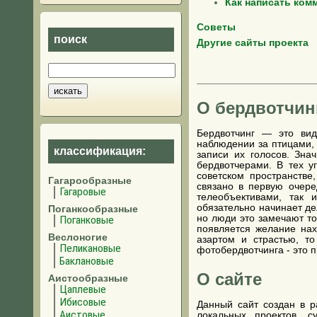
Как написать ком
Советы
поиск
Другие сайты проекта
О бердвотчин
Бердвотчинг — это вид
наблюдении за птицами,
классификация:
записи их голосов. Зна
бердвотчерами. В тех у
советском пространстве
Гагарообразные
связано в первую очере
Гагаровые
телеобъективами, так 
обязательно начинает де
Поганкообразные
но люди это замечают то
Поганковые
появляется желание нах
Веслоногие
азартом и страстью, то
Пеликановые
фотобердвотчинга - это 
Баклановые
О сайте
Аистообразные
Цаплевые
Ибисовые
Данный сайт создан в р
Аистовые
локальных проектов, 