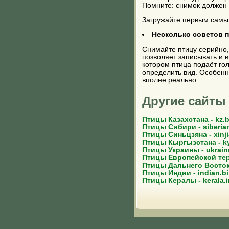
Помните: снимок должен 
Загружайте первым самый
Несколько советов 
Снимайте птицу серийно,
позволяет записывать и в
котором птица подаёт го
определить вид. Особенн
вполне реально.
Другие сайты
Птицы Казахстана - kz.b
Птицы Сибири - siberian
Птицы Синьцзяна - xinji
Птицы Кыргызстана - ky
Птицы Украины - ukraine
Птицы Европейской терр
Птицы Дальнего Востока 
Птицы Индии - indian.bi
Птицы Кералы - kerala.i