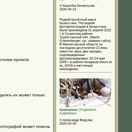
© Канатбек Кенжегулов
2026-04-14
Редкий пролётный вид в
Казахстане. Последняя
фоторегистрация в Казахстане
была произведена 21 апреля 2022
г. в Сузакском районе
Туркестанской обл. (Martin
Grienenberger, см. галерею сайта).
В Мангистауской области за
последние десятилетия 21 века
известно лишь две находки,
подтверждённые
фотоматериалами: 20–24 мая
стники проекта
2009 г. в районе Кендерли (Neve et
al., 2010) и настоящее
наблюдение.
далять их может только
Крапивник
(
Troglodytes
troglodytes
)
© Александр Федулин
2026-03-30
 фотографий может помочь