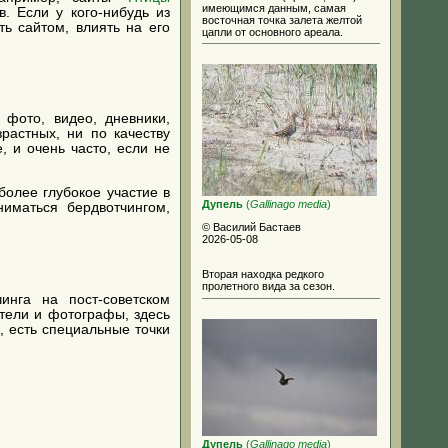
имеющимся данным, самая
. Если у кого-нибудь из
восточная точка залета желтой
ть сайтом, влиять на его
цапли от основного ареала.
фото, видео, дневники,
растных, ни по качеству
, и очень часто, если не
более глубокое участие в
Дупель
(
Gallinago media
)
иматься бердвотчингом,
© Василий Бастаев
2026-05-08
Вторая находка редкого
пролетного вида за сезон.
инга на пост-советском
атели и фотографы, здесь
, есть специальные точки
Дупель
(
Gallinago media
)