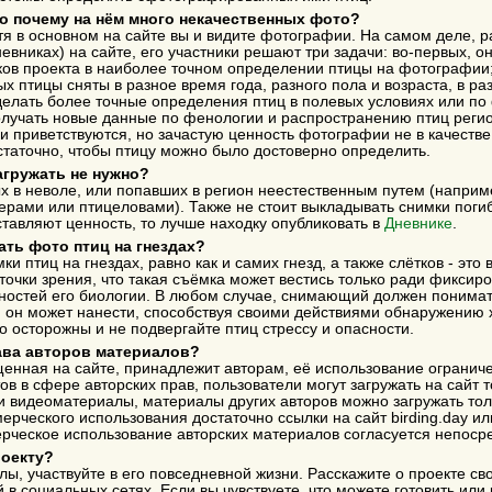
то почему на нём много некачественных фото?
отя в основном на сайте вы и видите фотографии. На самом деле,
невниках) на сайте, его участники решают три задачи: во-первых, о
ов проекта в наиболее точном определении птицы на фотографии;
х птицы сняты в разное время года, разного пола и возраста, в раз
елать более точные определения птиц в полевых условиях или по 
лучать новые данные по фенологии и распространению птиц реги
 приветствуются, но зачастую ценность фотографии не в качестве
статочно, чтобы птицу можно было достоверно определить.
агружать не нужно?
 в неволе, или попавших в регион неестественным путем (наприме
ерами или птицеловами). Также не стоит выкладывать снимки поги
тавляют ценность, то лучше находку опубликовать в
Дневнике
.
ть фото птиц на гнездах?
и птиц на гнездах, равно как и самих гнезд, а также слётков - это
очки зрения, что такая съёмка может вестись только ради фиксир
нностей его биологии. В любом случае, снимающий должен понимат
 он может нанести, способствуя своими действиями обнаружению 
о осторожны и не подвергайте птиц стрессу и опасности.
ава авторов материалов?
нная на сайте, принадлежит авторам, её использование огранич
в в сфере авторских прав, пользователи могут загружать на сайт 
и видеоматериалы, материалы других авторов можно загружать тол
ерческого использования достаточно ссылки на сайт birding.day ил
ерческое использование авторских материалов согласуется непоср
роекту?
лы, участвуйте в его повседневной жизни. Расскажите о проекте с
в социальных сетях. Если вы чувствуете, что можете готовить или