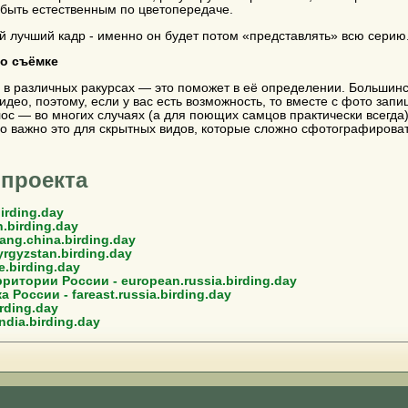
быть естественным по цветопередаче.
 лучший кадр - именно он будет потом «представлять» всю серию
по съёмке
 в различных ракурсах — это поможет в её определении. Большин
идео, поэтому, если у вас есть возможность, то вместе с фото запи
лос — во многих случаях (а для поющих самцов практически всегда)
о важно это для скрытных видов, которые сложно сфотографировать
 проекта
irding.day
.birding.day
ang.china.birding.day
rgyzstan.birding.day
.birding.day
итории России - european.russia.birding.day
России - fareast.russia.birding.day
rding.day
ndia.birding.day