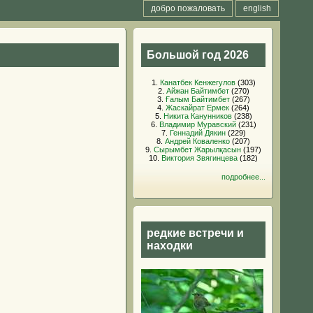
добро пожаловать
english
Большой год 2026
1.
Канатбек Кенжегулов
(303)
2.
Айжан Байтимбет
(270)
3.
Ғалым Байтимбет
(267)
4.
Жаскайрат Ермек
(264)
5.
Никита Канунников
(238)
6.
Владимир Муравский
(231)
7.
Геннадий Дякин
(229)
8.
Андрей Коваленко
(207)
9.
Сырымбет Жарылқасын
(197)
10.
Виктория Звягинцева
(182)
подробнее...
редкие встречи и
находки