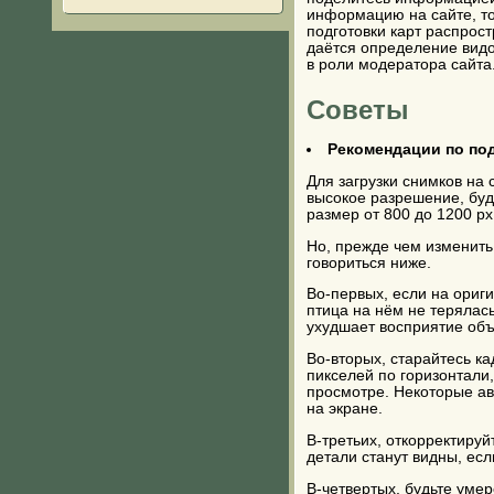
информацию на сайте, то
подготовки карт распрос
даётся определение видов
в роли модератора сайта
Советы
Рекомендации по под
Для загрузки снимков на
высокое разрешение, буд
размер от 800 до 1200 px
Но, прежде чем изменить
говориться ниже.
Во-первых, если на ориги
птица на нём не терялас
ухудшает восприятие объ
Во-вторых, старайтесь ка
пикселей по горизонтали,
просмотре. Некоторые ав
на экране.
В-третьих, откорректируй
детали станут видны, е
В-четвертых, будьте уме