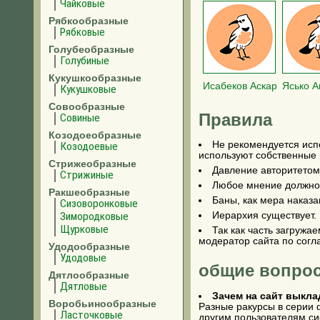
Чайковые
Рябкообразные
Рябковые
Голубеобразные
Голубиные
Кукушкообразные
Исабеков Аскар
Ясько А
Кукушковые
Совообразные
Правила
Совиные
Козодоеобразные
Не рекомендуется испо
Козодоевые
используют собственные
Стрижеобразные
Давление авторитетом 
Стрижиные
Любое мнение должно 
Ракшеобразные
Баны, как мера наказан
Сизоворонковые
Зимородковые
Иерархия существует.
Щурковые
Так как часть загружа
модератор сайта по согл
Удодообразные
Удодовые
общие вопро
Дятлообразные
Дятловые
Зачем на сайт выкл
Воробьинообразные
Разные ракурсы в серии 
Ласточковые
другим пользователям с