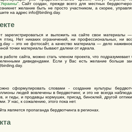
 Украины"
. Сайт создан, прежде всего для местных бердвотчеров
зникнет желание быть не просто участником, а скорее, управля
шите на адрес info@birding.day.
екте
т зарегистрироваться и выложить на сайте свои материалы — 
 птиц. Нет никаких ограничений, ни профессиональных, ни воз
ing.day – это не фотосайт, а качество материала — дело наживное
учной точки материалы бывают далеки от идеала.
в работе сайта, можно стать членом проекта, что подразумевает 
деленными дивидендами. Если у Вас есть желание больше зан
birding.day.
жно сформулировать словами - создание культуры бердвотч
ллионы людей вовлечены в бердвотчинг, и это не всегда наблюд
ов, и гиды, и продавцы кормушек, присад, биноклей, другой оптики
и. У нас, к сожалению, этого пока нет.
та является пропаганда бердвотчинга в регионах.
кта