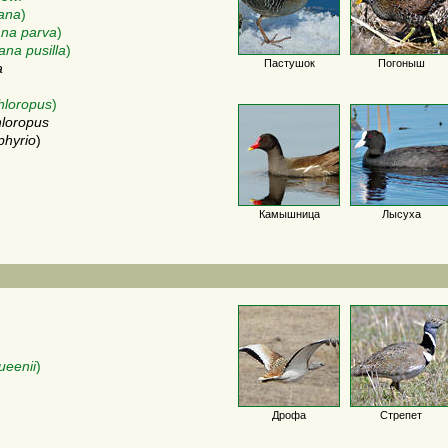
ana
)
na parva
)
ana pusilla
)
Пастушок
Погоныш
a
chloropus
)
hloropus
phyrio
)
Камышница
Лысуха
ueenii
)
Дрофа
Стрепет