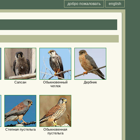
добро пожаловать
english
Сапсан
Обыкновенный
Дербник
чеглок
Степная пустельга
Обыкновенная
пустельга