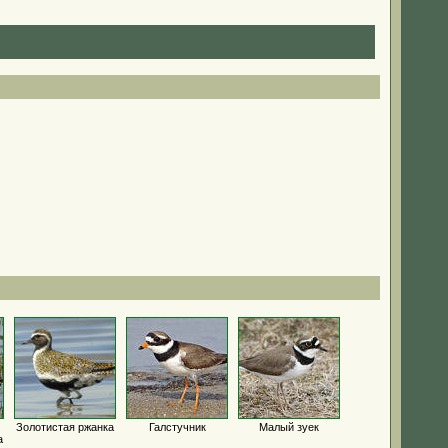
Золотистая ржанка
Галстучник
Малый зуек
а