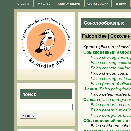
главная
о сайте
список видов
фотографии
видео
Соколообразные
Falconidae | Соколи
Кречет
(
Falco rusticolus
)
Обыкновенный балоб
Falco cherrug cherru
Falco cherrug sacero
Falco cherrug milvipe
Falco cherrug coatsi
Falco cherrug araloc
Falco (cherrug) altaic
Шахин
(
Falco pelegrinoi
поиск
Falco pelegrinoides b
Сапсан
(
Falco peregrinu
Falco peregrinus per
Falco peregrinus cali
Falco peregrinus bro
Обыкновенный чеглок
Falco subbuteo subb