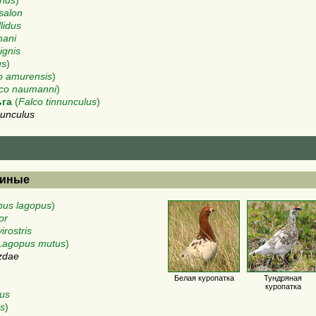
rius
)
salon
lidus
mani
ignis
us
)
o amurensis
)
co naumanni
)
ьга
(
Falco tinnunculus
)
nunculus
евиные
pus lagopus
)
or
rostris
Lagopus mutus
)
zdae
Белая куропатка
Тундряная
куропатка
cus
us
)