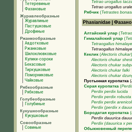
Tetrao urogallus tacz
Тетеревиные
Tetrao urogallus ural
Фазановые
Рябчик
(
Tetrastes bonas
Журавлеобразные
Журавлиные
Phasianidae | Фазан
Пастушковые
Дрофиные
Алтайский улар
(
Tetrao
Ржанкообразные
Гималайский улар
(
Tet
Авдотковые
Tetraogallus himalay
Ржанковые
Tetraogallus himalaye
Шилоклювковые
Кеклик
(
Alectoris chukar
Кулики-сороки
Alectoris chukar shes
Бекасовые
Alectoris chukar subpa
Тиркушковые
Alectoris chukar falki
Поморниковые
Alectoris chukar dzun
Чайковые
Пустынная куропатка
(
Серая куропатка
(
Perdi
Рябкообразные
Рябковые
Perdix perdix lucida
Perdix perdix robusta
Голубеобразные
Perdix perdix arenico
Голубиные
Perdix (perdix x dauur
Кукушкообразные
Бородатая куропатка
(
Кукушковые
Perdix dauurica dauu
Совообразные
Perdix (dauurica x per
Совиные
Обыкновенный переп