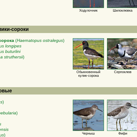
Ходулочник
Шилоклювка
лики-сороки
сорока
(
Haematopus ostralegus
)
us longipes
s buturlini
a struthersii
)
Обыкновенный
Серпоклюв
кулик-сорока
совые
us
)
nebularia
)
s
ensis
Черныш
Фифи
us
)