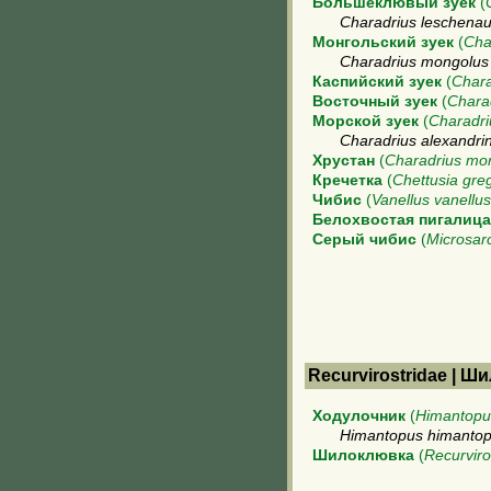
Большеклювый зуек
(
Charadrius leschenault
Монгольский зуек
(
Cha
Charadrius mongolus
Каспийский зуек
(
Chara
Восточный зуек
(
Chara
Морской зуек
(
Charadri
Charadrius alexandri
Хрустан
(
Charadrius mor
Кречетка
(
Chettusia gre
Чибис
(
Vanellus vanellus
Белохвостая пигалица
Серый чибис
(
Microsar
Recurvirostridae | 
Ходулочник
(
Himantopu
Himantopus himantop
Шилоклювка
(
Recurviro