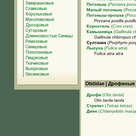
Завирушковые
Погоныш
(
Porzana porz
Славковые
Малый погоныш
(
Porza
Корольковые
Погоныш-крошка
(
Porz
Мухоловковые
Porzana pusilla pusill
Дроздовые
Коростель
(
Crex crex
)
Суторовые
Камышница
(
Gallinula 
Длиннохвостые Синицы
Gallinula chloropus c
Ремезовые
Султанка
(
Porphyrio por
Синицевые
Лысуха
(
Fulica atra
)
Поползневые
Fulica atra atra
Пищуховые
Ткачиковые
Вьюрковые
Овсянковые
Otididae | Дрофиные
Дрофа
(
Otis tarda
)
Otis tarda tarda
Стрепет
(
Tetrax tetrax
)
Джек
(
Chlamydotis macq