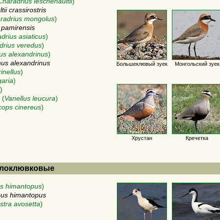
Charadrius leschenaultii
)
ii crassirostris
radrius mongolus
)
 pamirensis
drius asiaticus
)
drius veredus
)
us alexandrinus
)
nus alexandrinus
Большеклювый зуек
Монгольский зуек
inellus
)
garia
)
)
(
Vanellus leucura
)
cops cinereus
)
Хрустан
Кречетка
Шилоклювковые
s himantopus
)
us himantopus
stra avosetta
)