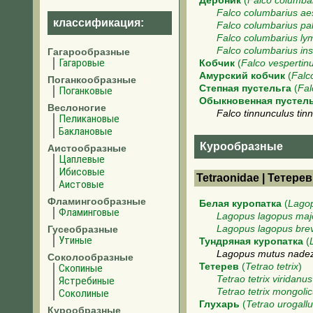
Дербник
(
Falco columba
Falco columbarius ae
классификация:
Falco columbarius pal
Falco columbarius ly
Falco columbarius ins
Гагарообразные
Гагаровые
Кобчик
(
Falco vespertin
Амурский кобчик
(
Falc
Поганкообразные
Степная пустельга
(
Fal
Поганковые
Обыкновенная пустел
Веслоногие
Falco tinnunculus tin
Пеликановые
Баклановые
Курообразные
Аистообразные
Цаплевые
Ибисовые
Tetraonidae | Тетер
Аистовые
Фламингообразные
Белая куропатка
(
Lago
Фламинговые
Lagopus lagopus maj
Гусеобразные
Lagopus lagopus brevi
Утиные
Тундряная куропатка
(
Lagopus mutus nade
Соколообразные
Тетерев
(
Tetrao tetrix
)
Скопиные
Tetrao tetrix viridanus
Ястребиные
Tetrao tetrix mongoli
Соколиные
Глухарь
(
Tetrao urogall
Курообразные