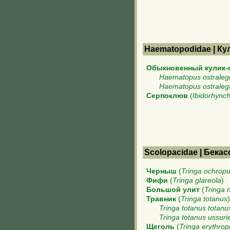
Haematopodidae | Ку
Обыкновенный кулик-
Haematopus ostraleg
Haematopus ostralegu
Серпоклюв
(
Ibidorhynch
Scolopacidae | Бека
Черныш
(
Tringa ochrop
Фифи
(
Tringa glareola
)
Большой улит
(
Tringa 
Травник
(
Tringa totanus
)
Tringa totanus totanu
Tringa totanus ussuri
Щеголь
(
Tringa erythrop