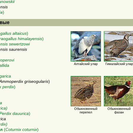
anowskii
ensis
ia
)
овые
gallus altaicus
)
raogallus himalayensis
)
ensis sewertzowi
nsis saurensis
)
toperovi
Алтайский улар
Гималайский улар
llida
garica
Ammoperdix griseogularis
)
x perdix
)
la
ica)
Обыкновенный
Обыкновенный
перепел
фазан
Perdix dauurica
)
rica
dix)
ел
(
Coturnix coturnix
)