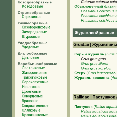
Coturnix coturnix cotu
Козодоеобразные
Козодоевые
Обыкновенный фазан
Phasianus colchicus t
Стрижеобразные
Phasianus colchicus 
Стрижиные
Phasianus colchicus s
Ракшеобразные
Сизоворонковые
Зимородковые
Журавлеобразные
Щурковые
Удодообразные
Gruidae | Журавлин
Удодовые
Дятлообразные
Серый журавль
(
Grus 
Дятловые
Grus grus grus
Воробьинообразные
Grus grus lilfordi
Ласточковые
Grus grus korelovi
Жаворонковые
Стерх
(
Grus leucogeran
Трясогузковые
Журавль-красавка
(
Ant
Сорокопутовые
Иволговые
Дронговые
Скворцовые
Rallidae | Пастушко
Врановые
Свиристелевые
Пастушок
(
Rallus aquati
Оляпковые
Rallus aquaticus aqua
Крапивниковые
Rallus aquaticus kore