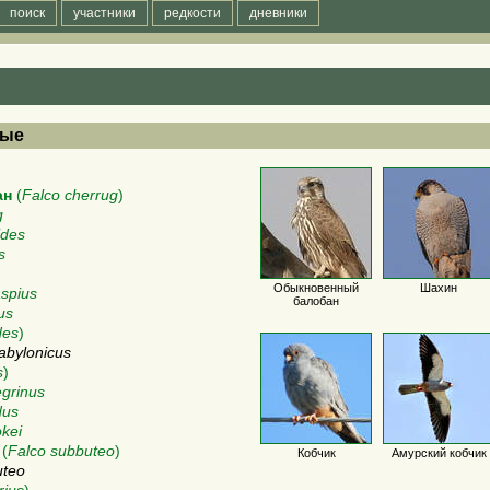
поиск
участники
редкости
дневники
ные
ан
(
Falco cherrug
)
g
ides
s
Обыкновенный
Шахин
aspius
балобан
us
des
)
abylonicus
s
)
egrinus
dus
okei
(
Falco subbuteo
)
Кобчик
Амурский кобчик
uteo