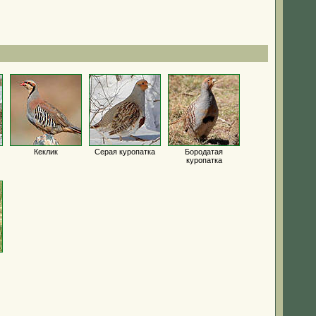
Кеклик
Серая куропатка
Бородатая
куропатка