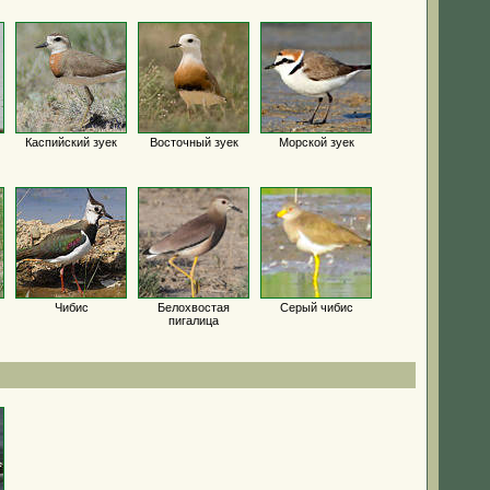
Каспийский зуек
Восточный зуек
Морской зуек
Чибис
Белохвостая
Серый чибис
пигалица