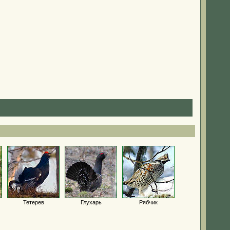
Тетерев
Глухарь
Рябчик