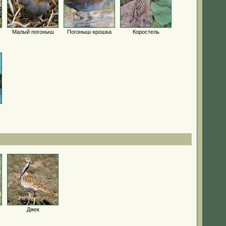
Малый погоныш
Погоныш-крошка
Коростель
Джек