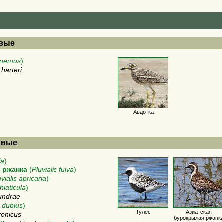
овые
cnemus
)
harteri
Авдотка
ковые
la
)
 ржанка
(
Pluvialis fulva
)
uvialis apricaria
)
hiaticula
)
tundrae
 dubius
)
Тулес
Азиатская
ronicus
бурокрылая ржанк