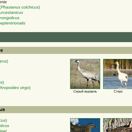
rnix
(
Phasianus colchicus
)
urcestanicus
mongolicus
eptentrionalis
ые
grus
)
us
)
hropoides virgo
)
Серый журавль
Стерх
вые
cus
)
ticus
jewi