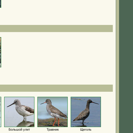
Большой улит
Травник
Щеголь