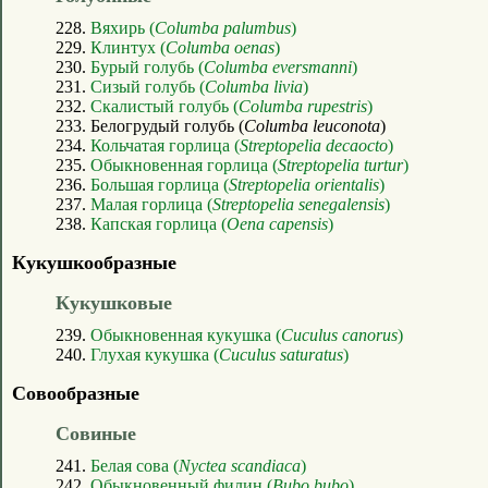
228.
Вяхирь (
Columba palumbus
)
229.
Клинтух (
Columba oenas
)
230.
Бурый голубь (
Columba eversmanni
)
231.
Сизый голубь (
Columba livia
)
232.
Скалистый голубь (
Columba rupestris
)
233. Белогрудый голубь (
Columba leuconota
)
234.
Кольчатая горлица (
Streptopelia decaocto
)
235.
Обыкновенная горлица (
Streptopelia turtur
)
236.
Большая горлица (
Streptopelia orientalis
)
237.
Малая горлица (
Streptopelia senegalensis
)
238.
Капская горлица (
Oena capensis
)
Кукушкообразные
Кукушковые
239.
Обыкновенная кукушка (
Cuculus canorus
)
240.
Глухая кукушка (
Cuculus saturatus
)
Совообразные
Совиные
241.
Белая сова (
Nyctea scandiaca
)
242.
Обыкновенный филин (
Bubo bubo
)