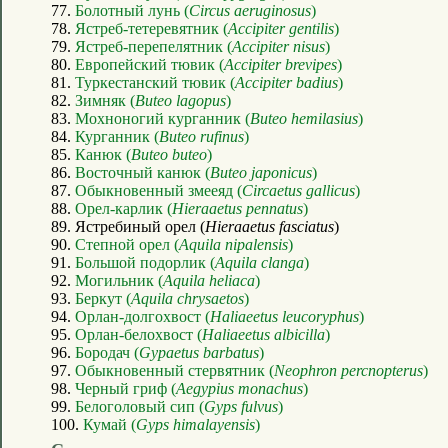
77.
Болотный лунь (
Circus aeruginosus
)
78.
Ястреб-тетеревятник (
Accipiter gentilis
)
79.
Ястреб-перепелятник (
Accipiter nisus
)
80.
Европейский тювик (
Accipiter brevipes
)
81.
Туркестанский тювик (
Accipiter badius
)
82.
Зимняк (
Buteo lagopus
)
83.
Мохноногий курганник (
Buteo hemilasius
)
84.
Курганник (
Buteo rufinus
)
85.
Канюк (
Buteo buteo
)
86.
Восточный канюк (
Buteo japonicus
)
87.
Обыкновенный змееяд (
Circaetus gallicus
)
88.
Орел-карлик (
Hieraaetus pennatus
)
89. Ястребиный орел (
Hieraaetus fasciatus
)
90.
Степной орел (
Aquila nipalensis
)
91.
Большой подорлик (
Aquila clanga
)
92.
Могильник (
Aquila heliaca
)
93.
Беркут (
Aquila chrysaetos
)
94.
Орлан-долгохвост (
Haliaeetus leucoryphus
)
95.
Орлан-белохвост (
Haliaeetus albicilla
)
96.
Бородач (
Gypaetus barbatus
)
97.
Обыкновенный стервятник (
Neophron percnopterus
)
98.
Черный гриф (
Aegypius monachus
)
99.
Белоголовый сип (
Gyps fulvus
)
100.
Кумай (
Gyps himalayensis
)