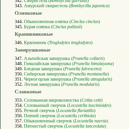
342.
Свиристель (
Bombycilla garrulus
)
343.
Амурский свиристель (
Bombycilla japonica
)
Оляпковые
344.
Обыкновенная оляпка (
Cinclus cinclus
)
345.
Бурая оляпка (
Cinclus pallasii
)
Крапивниковые
346.
Крапивник (
Troglodytes troglodytes
)
Завирушковые
347.
Альпийская завирушка (
Prunella collaris
)
348.
Гималайская завирушка (
Prunella himalayana
)
349.
Бледная завирушка (
Prunella fulvescens
)
350.
Сибирская завирушка (
Prunella montanella
)
351.
Черногорлая завирушка (
Prunella atrogularis
)
352.
Лесная завирушка (
Prunella modularis
)
Славковые
353.
Соловьиная широкохвостка (
Cettia cetti
)
354.
Соловьиный сверчок (
Locustella luscinioides
)
355.
Речной сверчок (
Locustella fluviatilis
)
356.
Певчий сверчок (
Locustella certhiola
)
357.
Обыкновенный сверчок (
Locustella naevia
)
358.
Пятнистый сверчок (
Locustella lanceolata
)