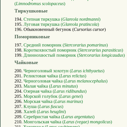
(
Limnodromus scolopaceus
)
Тиркушковые
194.
Степная тиркушка (
Glareola nordmanni
)
195.
Луговая тиркушка (
Glareola pratincola
)
196. Обыкновенный бегунок (
Cursorius cursor
)
Поморниковые
197.
Средний поморник (
Stercorarius pomarinus
)
198.
Короткохвостый поморник (
Stercorarius parasiticus
)
199.
Длиннохвостый поморник (
Stercorarius longicaudus
)
Чайковые
200.
Черноголовый хохотун (
Larus ichthyaetus
)
201.
Реликтовая чайка (
Larus relictus
)
202.
Черноголовая чайка (
Larus melanocephalus
)
203.
Малая чайка (
Larus minutus
)
204.
Озерная чайка (
Larus ridibundus
)
205.
Морской голубок (
Larus genei
)
206.
Морская чайка (
Larus marinus
)
207.
Клуша (
Larus fuscus
)
208.
Халей (
Larus heuglini
)
209.
Серебристая чайка (
Larus argentatus
)
210.
Монгольская чайка (
Larus (vegae) mongolicus
)
211.
Хохотунья (
Larus cachinnans
)