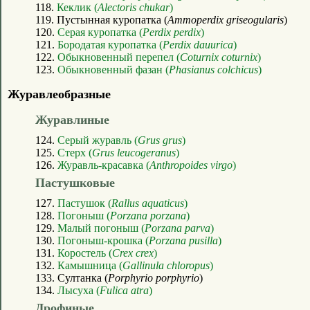
118.
Кеклик (
Alectoris chukar
)
119. Пустынная куропатка (
Ammoperdix griseogularis
)
120.
Серая куропатка (
Perdix perdix
)
121.
Бородатая куропатка (
Perdix dauurica
)
122.
Обыкновенный перепел (
Coturnix coturnix
)
123.
Обыкновенный фазан (
Phasianus colchicus
)
Журавлеобразные
Журавлиные
124.
Серый журавль (
Grus grus
)
125.
Стерх (
Grus leucogeranus
)
126.
Журавль-красавка (
Anthropoides virgo
)
Пастушковые
127.
Пастушок (
Rallus aquaticus
)
128.
Погоныш (
Porzana porzana
)
129.
Малый погоныш (
Porzana parva
)
130.
Погоныш-крошка (
Porzana pusilla
)
131.
Коростель (
Crex crex
)
132.
Камышница (
Gallinula chloropus
)
133. Султанка (
Porphyrio porphyrio
)
134.
Лысуха (
Fulica atra
)
Дрофиные