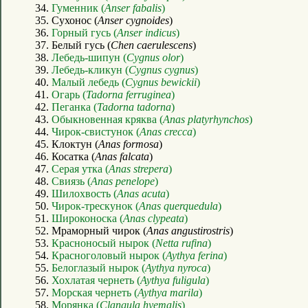
34.
Гуменник (
Anser fabalis
)
35. Сухонос (
Anser cygnoides
)
36.
Горный гусь (
Anser indicus
)
37. Белый гусь (
Chen caerulescens
)
38.
Лебедь-шипун (
Cygnus olor
)
39.
Лебедь-кликун (
Cygnus cygnus
)
40.
Малый лебедь (
Cygnus bewickii
)
41.
Огарь (
Tadorna ferruginea
)
42.
Пеганка (
Tadorna tadorna
)
43.
Обыкновенная кряква (
Anas platyrhynchos
)
44.
Чирок-свистунок (
Anas crecca
)
45. Клоктун (
Anas formosa
)
46. Косатка (
Anas falcata
)
47.
Серая утка (
Anas strepera
)
48.
Свиязь (
Anas penelope
)
49.
Шилохвость (
Anas acuta
)
50.
Чирок-трескунок (
Anas querquedula
)
51.
Широконоска (
Anas clypeata
)
52. Мраморный чирок (
Anas angustirostris
)
53.
Красноносый нырок (
Netta rufina
)
54.
Красноголовый нырок (
Aythya ferina
)
55.
Белоглазый нырок (
Aythya nyroca
)
56.
Хохлатая чернеть (
Aythya fuligula
)
57.
Морская чернеть (
Aythya marila
)
58.
Морянка (
Clangula hyemalis
)