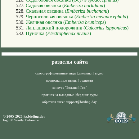
527.
Садовая овсянка (
Emberiza hortulana
)
528.
Скальная овсянка (
Emberiza buchanani
)
529.
Черноголовая овсянка (
Emberiza melanocephala
)
530.
Желчная овсянка (
Emberiza bruniceps
)
531.
Лапландский подорожник (
Calcarius lapponicus
)
532.
Пуночка (
Plectrophenax nivalis
)
разделы сайта
сфотографированные виды
|
дневники
|
видео
неопознанные птицы
|
редкости
конкурс "Большой Год"
прогноз на выходные
|
бердинг-туры
обратная связь:
support@birding.day
© 2005-2026 kz.birding.day
logo © Vassily Fedorenko