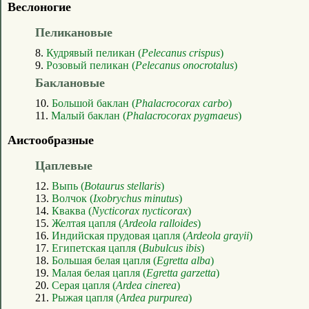
Веслоногие
Пеликановые
8.
Кудрявый пеликан (
Pelecanus crispus
)
9.
Розовый пеликан (
Pelecanus onocrotalus
)
Баклановые
10.
Большой баклан (
Phalacrocorax carbo
)
11.
Малый баклан (
Phalacrocorax pygmaeus
)
Аистообразные
Цаплевые
12.
Выпь (
Botaurus stellaris
)
13.
Волчок (
Ixobrychus minutus
)
14.
Кваква (
Nycticorax nycticorax
)
15.
Желтая цапля (
Ardeola ralloides
)
16.
Индийская прудовая цапля (
Ardeola grayii
)
17.
Египетская цапля (
Bubulcus ibis
)
18.
Большая белая цапля (
Egretta alba
)
19.
Малая белая цапля (
Egretta garzetta
)
20.
Серая цапля (
Ardea cinerea
)
21.
Рыжая цапля (
Ardea purpurea
)