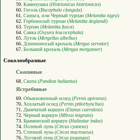
59.
Каменушка (
Histrionicus histrionicus
)
60.
Гоголь (
Bucephala clangula
)
61.
Синьга, или Черный турпан (
Melanitta nigra
)
62.
Горбоносый турпан (
Melanitta deglandi
)
63.
Турпан (
Melanitta fusca
)
64.
Савка (
Oxyura leucocephala
)
65.
Луток (
Mergellus albellus
)
66.
Длинноносый крохаль (
Mergus serrator
)
67.
Большой крохаль (
Mergus merganser
)
Соколообразные
Скопиные
68.
Скопа (
Pandion haliaetus
)
Ястребиные
69.
Обыкновенный осоед (
Pernis apivorus
)
70.
Хохлатый осоед (
Pernis ptilorhynchus
)
71.
Дымчатый коршун (
Elanus caeruleus
)
72.
Черный коршун (
Milvus migrans
)
73.
Браминский коршун (
Haliastur indus
)
74.
Полевой лунь (
Circus cyaneus
)
75.
Степной лунь (
Circus macrourus
)
76.
Луговой лунь (
Circus pygargus
)