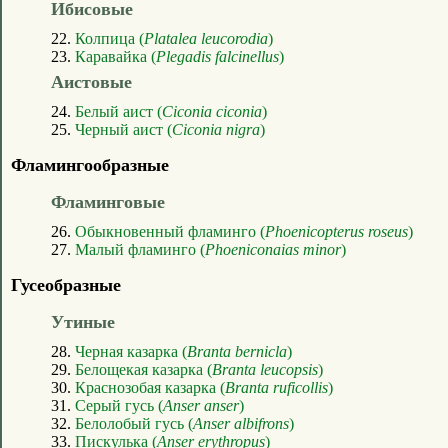
Ибисовые
22.
Колпица (
Platalea leucorodia
)
23.
Каравайка (
Plegadis falcinellus
)
Аистовые
24.
Белый аист (
Ciconia ciconia
)
25.
Черный аист (
Ciconia nigra
)
Фламингообразные
Фламинговые
26.
Обыкновенный фламинго (
Phoenicopterus roseus
)
27.
Малый фламинго (
Phoeniconaias minor
)
Гусеобразные
Утиные
28.
Черная казарка (
Branta bernicla
)
29.
Белощекая казарка (
Branta leucopsis
)
30.
Краснозобая казарка (
Branta ruficollis
)
31.
Серый гусь (
Anser anser
)
32.
Белолобый гусь (
Anser albifrons
)
33.
Пискулька (
Anser erythropus
)