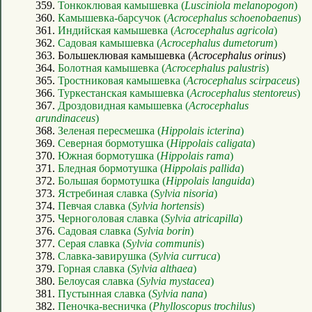
359.
Тонкоклювая камышевка (
Lusciniola melanopogon
)
360.
Камышевка-барсучок (
Acrocephalus schoenobaenus
)
361.
Индийская камышевка (
Acrocephalus agricola
)
362.
Садовая камышевка (
Acrocephalus dumetorum
)
363. Большеклювая камышевка (
Acrocephalus orinus
)
364.
Болотная камышевка (
Acrocephalus palustris
)
365.
Тростниковая камышевка (
Acrocephalus scirpaceus
)
366.
Туркестанская камышевка (
Acrocephalus stentoreus
)
367.
Дроздовидная камышевка (
Acrocephalus
arundinaceus
)
368.
Зеленая пересмешка (
Hippolais icterina
)
369.
Северная бормотушка (
Hippolais caligata
)
370.
Южная бормотушка (
Hippolais rama
)
371.
Бледная бормотушка (
Hippolais pallida
)
372.
Большая бормотушка (
Hippolais languida
)
373.
Ястребиная славка (
Sylvia nisoria
)
374.
Певчая славка (
Sylvia hortensis
)
375.
Черноголовая славка (
Sylvia atricapilla
)
376.
Садовая славка (
Sylvia borin
)
377.
Серая славка (
Sylvia communis
)
378.
Славка-завирушка (
Sylvia curruca
)
379.
Горная славка (
Sylvia althaea
)
380.
Белоусая славка (
Sylvia mystacea
)
381.
Пустынная славка (
Sylvia nana
)
382.
Пеночка-весничка (
Phylloscopus trochilus
)