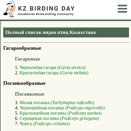
Полный список видов птиц Казахстана
Гагарообразные
Гагаровые
1.
Чернозобая гагара (
Gavia arctica
)
2.
Краснозобая гагара (
Gavia stellata
)
Поганкообразные
Поганковые
3.
Малая поганка (
Tachybaptus ruficollis
)
4.
Черношейная поганка (
Podiceps nigricollis
)
5.
Красношейная поганка (
Podiceps auritus
)
6.
Серощекая поганка (
Podiceps grisegena
)
7.
Чомга (
Podiceps cristatus
)