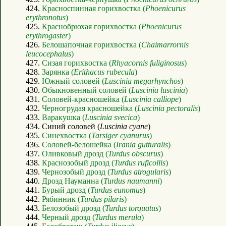
424.
Красноспинная горихвостка (
Phoenicurus
erythronotus
)
425.
Краснобрюхая горихвостка (
Phoenicurus
erythrogaster
)
426.
Белошапочная горихвостка (
Chaimarrornis
leucocephalus
)
427.
Сизая горихвостка (
Rhyacornis fuliginosus
)
428.
Зарянка (
Erithacus rubecula
)
429.
Южный соловей (
Luscinia megarhynchos
)
430.
Обыкновенный соловей (
Luscinia luscinia
)
431.
Соловей-красношейка (
Luscinia calliope
)
432.
Черногрудая красношейка (
Luscinia pectoralis
)
433.
Варакушка (
Luscinia svecica
)
434. Синий соловей (
Luscinia cyane
)
435.
Синехвостка (
Tarsiger cyanurus
)
436.
Соловей-белошейка (
Irania gutturalis
)
437.
Оливковый дрозд (
Turdus obscurus
)
438.
Краснозобый дрозд (
Turdus ruficollis
)
439.
Чернозобый дрозд (
Turdus atrogularis
)
440.
Дрозд Науманна (
Turdus naumanni
)
441.
Бурый дрозд (
Turdus eunomus
)
442.
Рябинник (
Turdus pilaris
)
443.
Белозобый дрозд (
Turdus torquatus
)
444.
Черный дрозд (
Turdus merula
)