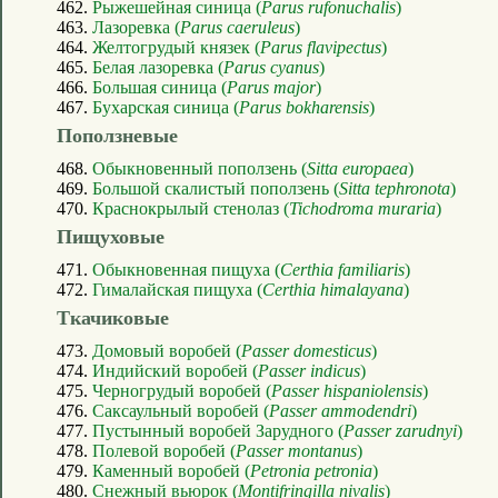
462.
Рыжешейная синица (
Parus rufonuchalis
)
463.
Лазоревка (
Parus caeruleus
)
464.
Желтогрудый князек (
Parus flavipectus
)
465.
Белая лазоревка (
Parus cyanus
)
466.
Большая синица (
Parus major
)
467.
Бухарская синица (
Parus bokharensis
)
Поползневые
468.
Обыкновенный поползень (
Sitta europaea
)
469.
Большой скалистый поползень (
Sitta tephronota
)
470.
Краснокрылый стенолаз (
Tichodroma muraria
)
Пищуховые
471.
Обыкновенная пищуха (
Certhia familiaris
)
472.
Гималайская пищуха (
Certhia himalayana
)
Ткачиковые
473.
Домовый воробей (
Passer domesticus
)
474.
Индийский воробей (
Passer indicus
)
475.
Черногрудый воробей (
Passer hispaniolensis
)
476.
Саксаульный воробей (
Passer ammodendri
)
477.
Пустынный воробей Зарудного (
Passer zarudnyi
)
478.
Полевой воробей (
Passer montanus
)
479.
Каменный воробей (
Petronia petronia
)
480.
Снежный вьюрок (
Montifringilla nivalis
)