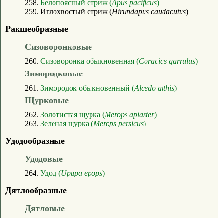
258.
Белопоясный стриж (
Apus pacificus
)
259. Иглохвостый стриж (
Hirundapus caudacutus
)
Ракшеобразные
Сизоворонковые
260.
Сизоворонка обыкновенная (
Coracias garrulus
)
Зимородковые
261.
Зимородок обыкновенный (
Alcedo atthis
)
Щурковые
262.
Золотистая щурка (
Merops apiaster
)
263.
Зеленая щурка (
Merops persicus
)
Удодообразные
Удодовые
264.
Удод (
Upupa epops
)
Дятлообразные
Дятловые