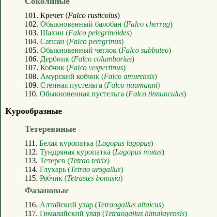
Соколиные
101. Кречет (
Falco rusticolus
)
102.
Обыкновенный балобан (
Falco cherrug
)
103.
Шахин (
Falco pelegrinoides
)
104.
Сапсан (
Falco peregrinus
)
105.
Обыкновенный чеглок (
Falco subbuteo
)
106.
Дербник (
Falco columbarius
)
107.
Кобчик (
Falco vespertinus
)
108.
Амурский кобчик (
Falco amurensis
)
109.
Степная пустельга (
Falco naumanni
)
110.
Обыкновенная пустельга (
Falco tinnunculus
)
Курообразные
Тетеревиные
111.
Белая куропатка (
Lagopus lagopus
)
112.
Тундряная куропатка (
Lagopus mutus
)
113.
Тетерев (
Tetrao tetrix
)
114.
Глухарь (
Tetrao urogallus
)
115.
Рябчик (
Tetrastes bonasia
)
Фазановые
116.
Алтайский улар (
Tetraogallus altaicus
)
117.
Гималайский улар (
Tetraogallus himalayensis
)