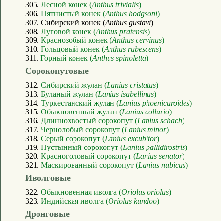
305.
Лесной конек (
Anthus trivialis
)
306.
Пятнистый конек (
Anthus hodgsoni
)
307. Сибирский конек (
Anthus gustavi
)
308.
Луговой конек (
Anthus pratensis
)
309.
Краснозобый конек (
Anthus cervinus
)
310.
Гольцовый конек (
Anthus rubescens
)
311.
Горный конек (
Anthus spinoletta
)
Сорокопутовые
312.
Сибирский жулан (
Lanius cristatus
)
313.
Буланый жулан (
Lanius isabellinus
)
314.
Туркестанский жулан (
Lanius phoenicuroides
)
315.
Обыкновенный жулан (
Lanius collurio
)
316.
Длиннохвостый сорокопут (
Lanius schach
)
317.
Чернолобый сорокопут (
Lanius minor
)
318.
Серый сорокопут (
Lanius excubitor
)
319.
Пустынный сорокопут (
Lanius pallidirostris
)
320.
Красноголовый сорокопут (
Lanius senator
)
321.
Маскированный сорокопут (
Lanius nubicus
)
Иволговые
322.
Обыкновенная иволга (
Oriolus oriolus
)
323.
Индийская иволга (
Oriolus kundoo
)
Дронговые