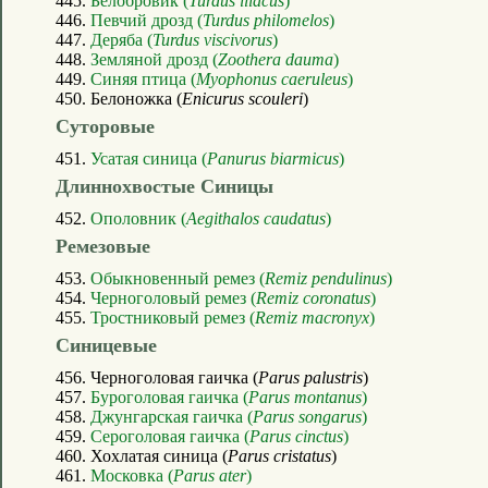
445.
Белобровик (
Turdus iliacus
)
446.
Певчий дрозд (
Turdus philomelos
)
447.
Деряба (
Turdus viscivorus
)
448.
Земляной дрозд (
Zoothera dauma
)
449.
Синяя птица (
Myophonus caeruleus
)
450. Белоножка (
Enicurus scouleri
)
Суторовые
451.
Усатая синица (
Panurus biarmicus
)
Длиннохвостые Синицы
452.
Ополовник (
Aegithalos caudatus
)
Ремезовые
453.
Обыкновенный ремез (
Remiz pendulinus
)
454.
Черноголовый ремез (
Remiz coronatus
)
455.
Тростниковый ремез (
Remiz macronyx
)
Синицевые
456. Черноголовая гаичка (
Parus palustris
)
457.
Буроголовая гаичка (
Parus montanus
)
458.
Джунгарская гаичка (
Parus songarus
)
459.
Сероголовая гаичка (
Parus cinctus
)
460. Хохлатая синица (
Parus cristatus
)
461.
Московка (
Parus ater
)