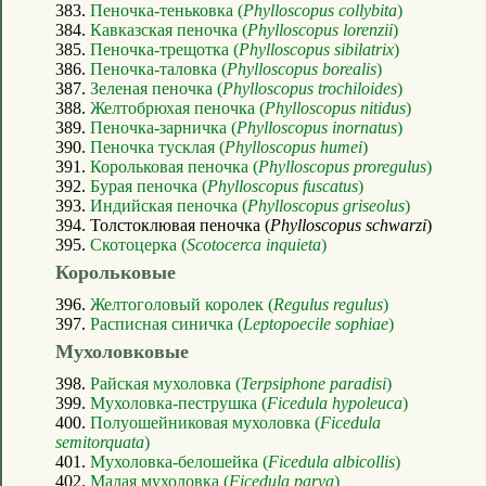
383.
Пеночка-теньковка (
Phylloscopus collybita
)
384.
Кавказская пеночка (
Phylloscopus lorenzii
)
385.
Пеночка-трещотка (
Phylloscopus sibilatrix
)
386.
Пеночка-таловка (
Phylloscopus borealis
)
387.
Зеленая пеночка (
Phylloscopus trochiloides
)
388.
Желтобрюхая пеночка (
Phylloscopus nitidus
)
389.
Пеночка-зарничка (
Phylloscopus inornatus
)
390.
Пеночка тусклая (
Phylloscopus humei
)
391.
Корольковая пеночка (
Phylloscopus proregulus
)
392.
Бурая пеночка (
Phylloscopus fuscatus
)
393.
Индийская пеночка (
Phylloscopus griseolus
)
394. Толстоклювая пеночка (
Phylloscopus schwarzi
)
395.
Скотоцерка (
Scotocerca inquieta
)
Корольковые
396.
Желтоголовый королек (
Regulus regulus
)
397.
Расписная синичка (
Leptopoecile sophiae
)
Мухоловковые
398.
Райская мухоловка (
Terpsiphone paradisi
)
399.
Мухоловка-пеструшка (
Ficedula hypoleuca
)
400.
Полуошейниковая мухоловка (
Ficedula
semitorquata
)
401.
Мухоловка-белошейка (
Ficedula albicollis
)
402.
Малая мухоловка (
Ficedula parva
)