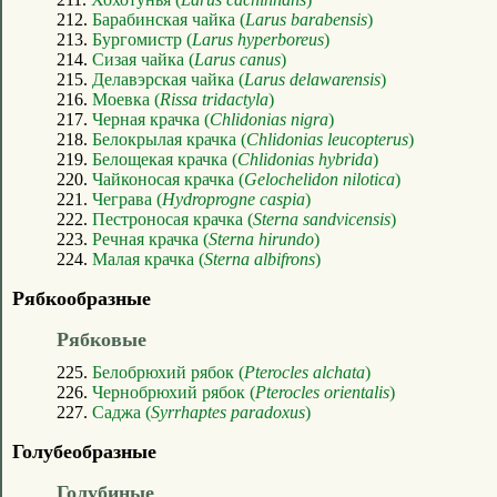
212.
Барабинская чайка (
Larus barabensis
)
213.
Бургомистр (
Larus hyperboreus
)
214.
Сизая чайка (
Larus canus
)
215.
Делавэрская чайка (
Larus delawarensis
)
216.
Моевка (
Rissa tridactyla
)
217.
Черная крачка (
Chlidonias nigra
)
218.
Белокрылая крачка (
Chlidonias leucopterus
)
219.
Белощекая крачка (
Chlidonias hybrida
)
220.
Чайконосая крачка (
Gelochelidon nilotica
)
221.
Чеграва (
Hydroprogne caspia
)
222.
Пестроносая крачка (
Sterna sandvicensis
)
223.
Речная крачка (
Sterna hirundo
)
224.
Малая крачка (
Sterna albifrons
)
Рябкообразные
Рябковые
225.
Белобрюхий рябок (
Pterocles alchata
)
226.
Чернобрюхий рябок (
Pterocles orientalis
)
227.
Саджа (
Syrrhaptes paradoxus
)
Голубеобразные
Голубиные