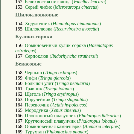
152.
Белохвостая пигалица (
Vanellus leucura
)
153.
Серый чибис (
Microsarcops cinereus
)
Шилоклювковые
154.
Ходулочник (
Himantopus himantopus
)
155.
Шилоклювка (
Recurvirostra avosetta
)
Кулики-сороки
156.
Обыкновенный кулик-сорока (
Haematopus
ostralegus
)
157.
Серпоклюв (
Ibidorhyncha struthersii
)
Бекасовые
158.
Черныш (
Tringa ochropus
)
159.
Фифи (
Tringa glareola
)
160.
Большой улит (
Tringa nebularia
)
161.
Травник (
Tringa totanus
)
162.
Щеголь (
Tringa erythropus
)
163.
Поручейник (
Tringa stagnatilis
)
164.
Перевозчик (
Actitis hypoleucos
)
165.
Мородунка (
Xenus cinereus
)
166.
Плосконосый плавунчик (
Phalaropus fulicarius
)
167.
Круглоносый плавунчик (
Phalaropus lobatus
)
168.
Обыкновенная камнешарка (
Arenaria interpres
)
169.
Турухтан (
Philomachus pugnax
)