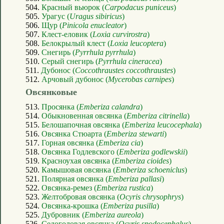
504.
Красный вьюрок (
Carpodacus puniceus
)
505.
Урагус (
Uragus sibiricus
)
506.
Щур (
Pinicola enucleator
)
507.
Клест-еловик (
Loxia curvirostra
)
508.
Белокрылый клест (
Loxia leucoptera
)
509.
Снегирь (
Pyrrhula pyrrhula
)
510.
Серый снегирь (
Pyrrhula cineracea
)
511.
Дубонос (
Coccothraustes coccothraustes
)
512.
Арчовый дубонос (
Mycerobas carnipes
)
Овсянковые
513.
Просянка (
Emberiza calandra
)
514.
Обыкновенная овсянка (
Emberiza citrinella
)
515.
Белошапочная овсянка (
Emberiza leucocephala
)
516.
Овсянка Стюарта (
Emberiza stewarti
)
517.
Горная овсянка (
Emberiza cia
)
518.
Овсянка Годлевского (
Emberiza godlewskii
)
519.
Красноухая овсянка (
Emberiza cioides
)
520.
Камышовая овсянка (
Emberiza schoeniclus
)
521.
Полярная овсянка (
Emberiza pallasi
)
522.
Овсянка-ремез (
Emberiza rustica
)
523.
Желтобровая овсянка (
Ocyris chrysophrys
)
524.
Овсянка-крошка (
Emberiza pusilla
)
525.
Дубровник (
Emberiza aureola
)
526.
Седоголовая овсянка (
Ocyris spodocephalus
)