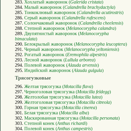
283.
Хохлатый жаворонок (
Galerida cristata
)
284.
Малый жаворонок (
Calandrella brachydactyla
)
285.
Тонкоклювый жаворонок (
Calandrella acutirostris
)
286.
Серый жаворонок (
Calandrella rufescens
)
287.
Солончаковый жаворонок (
Calandrella cheelensis
)
288.
Степной жаворонок (
Melanocorypha calandra
)
289.
Двупятнистый жаворонок (
Melanocorypha
bimaculata
)
290.
Белокрылый жаворонок (
Melanocorypha leucoptera
)
291.
Черный жаворонок (
Melanocorypha yeltoniensis
)
292.
Рогатый жаворонок (
Eremophila alpestris
)
293.
Лесной жаворонок (
Lullula arborea
)
294.
Полевой жаворонок (
Alauda arvensis
)
295.
Индийский жаворонок (
Alauda gulgula
)
Трясогузковые
296.
Желтая трясогузка (
Motacilla flava
)
297.
Черноголовая трясогузка (
Motacilla feldegg
)
298.
Желтолобая трясогузка (
Motacilla lutea
)
299.
Желтоголовая трясогузка (
Motacilla citreola
)
300.
Горная трясогузка (
Motacilla cinerea
)
301.
Белая трясогузка (
Motacilla alba
)
302.
Маскированная трясогузка (
Motacilla personata
)
303.
Степной конек (
Anthus richardi
)
304.
Полевой конек (
Anthus campestris
)