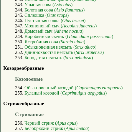
243.
Ушастая сова (
Asio otus
)
244.
Болотная сова (
Asio flammeus
)
245.
Сплюшка (
Otus scops
)
246.
Пустынная совка (
Otus brucei
)
247.
Мохноногий сыч (
Aegolius funereus
)
248.
Домовый сыч (
Athene noctua
)
249.
Воробьиный сычик (
Glaucidium passerinum
)
250.
Ястребиная сова (
Surnia ulula
)
251.
Обыкновенная неясыть (
Strix aluco
)
252.
Длиннохвостая неясыть (
Strix uralensis
)
253.
Бородатая неясыть (
Strix nebulosa
)
Козодоеобразные
Козодоевые
254.
Обыкновенный козодой (
Caprimulgus europaeus
)
255.
Буланый козодой (
Caprimulgus aegyptius
)
Стрижеобразные
Стрижиные
256.
Черный стриж (
Apus apus
)
257.
Белобрюхий стриж (
Apus melba
)