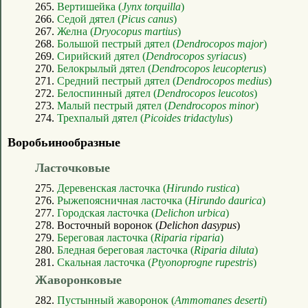
265.
Вертишейка (
Jynx torquilla
)
266.
Седой дятел (
Picus canus
)
267.
Желна (
Dryocopus martius
)
268.
Большой пестрый дятел (
Dendrocopos major
)
269.
Сирийский дятел (
Dendrocopos syriacus
)
270.
Белокрылый дятел (
Dendrocopos leucopterus
)
271.
Средний пестрый дятел (
Dendrocopos medius
)
272.
Белоспинный дятел (
Dendrocopos leucotos
)
273.
Малый пестрый дятел (
Dendrocopos minor
)
274.
Трехпалый дятел (
Picoides tridactylus
)
Воробьинообразные
Ласточковые
275.
Деревенская ласточка (
Hirundo rustica
)
276.
Рыжепоясничная ласточка (
Hirundo daurica
)
277.
Городская ласточка (
Delichon urbica
)
278. Восточный воронок (
Delichon dasypus
)
279.
Береговая ласточка (
Riparia riparia
)
280.
Бледная береговая ласточка (
Riparia diluta
)
281.
Скальная ласточка (
Ptyonoprogne rupestris
)
Жаворонковые
282.
Пустынный жаворонок (
Ammomanes deserti
)