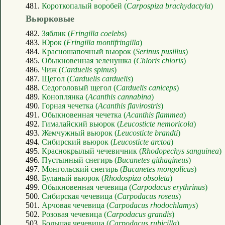
481.
Короткопалый воробей (
Carpospiza brachydactyla
)
Вьюрковые
482.
Зяблик (
Fringilla coelebs
)
483.
Юрок (
Fringilla montifringilla
)
484.
Красношапочный вьюрок (
Serinus pusillus
)
485.
Обыкновенная зеленушка (
Chloris chloris
)
486.
Чиж (
Carduelis spinus
)
487.
Щегол (
Carduelis carduelis
)
488.
Седоголовый щегол (
Carduelis caniceps
)
489.
Коноплянка (
Acanthis cannabina
)
490.
Горная чечетка (
Acanthis flavirostris
)
491.
Обыкновенная чечетка (
Acanthis flammea
)
492.
Гималайский вьюрок (
Leucosticte nemoricola
)
493.
Жемчужный вьюрок (
Leucosticte brandti
)
494.
Сибирский вьюрок (
Leucosticte arctoa
)
495.
Краснокрылый чечевичник (
Rhodopechys sanguinea
)
496.
Пустынный снегирь (
Bucanetes githagineus
)
497.
Монгольский снегирь (
Bucanetes mongolicus
)
498.
Буланый вьюрок (
Rhodospiza obsoleta
)
499.
Обыкновенная чечевица (
Carpodacus erythrinus
)
500.
Сибирская чечевица (
Carpodacus roseus
)
501.
Арчовая чечевица (
Carpodacus rhodochlamys
)
502.
Розовая чечевица (
Carpodacus grandis
)
503.
Большая чечевица (
Carpodacus rubicilla
)