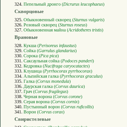
324.
Пепельный дронго (
Dicrurus leucophaeus
)
Скворцовые
325.
Обыкновенный скворец (
Sturnus vulgaris
)
326.
Розовый скворец (
Sturnus roseus
)
327.
Обыкновенная майна (
Acridotheres tristis
)
Врановые
328.
Кукша (
Perisoreus infaustus
)
329.
Сойка (
Garrulus glandarius
)
330.
Сорока (
Pica pica
)
331.
Саксаульная сойка (
Podoces panderi
)
332.
Кедровка (
Nucifraga caryocatactes
)
333.
Клушица (
Pyrrhocorax pyrrhocorax
)
334.
Альпийская галка (
Pyrrhocorax graculus
)
335.
Галка (
Corvus monedula
)
336.
Даурская галка (
Corvus daurica
)
337.
Грач (
Corvus frugilegus
)
338.
Черная ворона (
Corvus corone
)
339.
Серая ворона (
Corvus cornix
)
340.
Пустынный ворон (
Corvus ruficollis
)
341.
Ворон (
Corvus corax
)
Свиристелевые