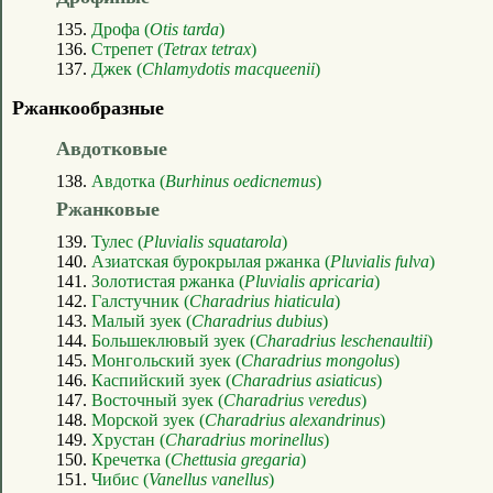
135.
Дрофа (
Otis tarda
)
136.
Стрепет (
Tetrax tetrax
)
137.
Джек (
Chlamydotis macqueenii
)
Ржанкообразные
Авдотковые
138.
Авдотка (
Burhinus oedicnemus
)
Ржанковые
139.
Тулес (
Pluvialis squatarola
)
140.
Азиатская бурокрылая ржанка (
Pluvialis fulva
)
141.
Золотистая ржанка (
Pluvialis apricaria
)
142.
Галстучник (
Charadrius hiaticula
)
143.
Малый зуек (
Charadrius dubius
)
144.
Большеклювый зуек (
Charadrius leschenaultii
)
145.
Монгольский зуек (
Charadrius mongolus
)
146.
Каспийский зуек (
Charadrius asiaticus
)
147.
Восточный зуек (
Charadrius veredus
)
148.
Морской зуек (
Charadrius alexandrinus
)
149.
Хрустан (
Charadrius morinellus
)
150.
Кречетка (
Chettusia gregaria
)
151.
Чибис (
Vanellus vanellus
)