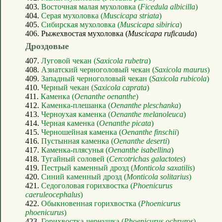
403.
Восточная малая мухоловка (
Ficedula albicilla
)
404.
Серая мухоловка (
Muscicapa striata
)
405.
Сибирская мухоловка (
Muscicapa sibirica
)
406. Рыжехвостая мухоловка (
Muscicapa ruficauda
)
Дроздовые
407.
Луговой чекан (
Saxicola rubetra
)
408.
Азиатский черноголовый чекан (
Saxicola maurus
)
409.
Западный черноголовый чекан (
Saxicola rubicola
)
410.
Черный чекан (
Saxicola caprata
)
411.
Каменка (
Oenanthe oenanthe
)
412.
Каменка-плешанка (
Oenanthe pleschanka
)
413.
Черноухая каменка (
Oenanthe melanoleuca
)
414.
Черная каменка (
Oenanthe picata
)
415.
Черношейная каменка (
Oenanthe finschii
)
416.
Пустынная каменка (
Oenanthe deserti
)
417.
Каменка-плясунья (
Oenanthe isabellina
)
418.
Тугайный соловей (
Cercotrichas galactotes
)
419.
Пестрый каменный дрозд (
Monticola saxatilis
)
420.
Синий каменный дрозд (
Monticola solitarius
)
421.
Седоголовая горихвостка (
Phoenicurus
caeruleocephalus
)
422.
Обыкновенная горихвостка (
Phoenicurus
phoenicurus
)
423.
Горихвостка-чернушка (
Phoenicurus ochruros
)