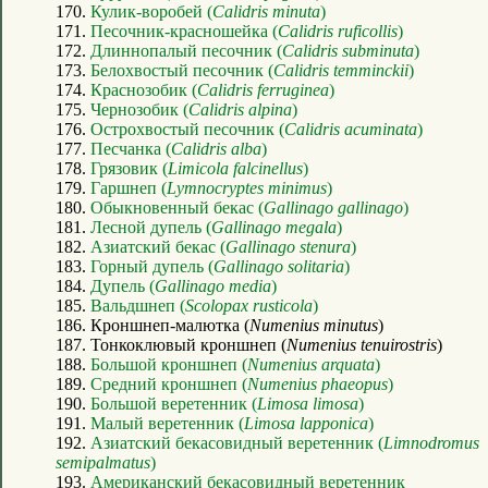
170.
Кулик-воробей (
Calidris minuta
)
171.
Песочник-красношейка (
Calidris ruficollis
)
172.
Длиннопалый песочник (
Calidris subminuta
)
173.
Белохвостый песочник (
Calidris temminckii
)
174.
Краснозобик (
Calidris ferruginea
)
175.
Чернозобик (
Calidris alpina
)
176.
Острохвостый песочник (
Calidris acuminata
)
177.
Песчанка (
Calidris alba
)
178.
Грязовик (
Limicola falcinellus
)
179.
Гаршнеп (
Lymnocryptes minimus
)
180.
Обыкновенный бекас (
Gallinago gallinago
)
181.
Лесной дупель (
Gallinago megala
)
182.
Азиатский бекас (
Gallinago stenura
)
183.
Горный дупель (
Gallinago solitaria
)
184.
Дупель (
Gallinago media
)
185.
Вальдшнеп (
Scolopax rusticola
)
186. Кроншнеп-малютка (
Numenius minutus
)
187. Тонкоклювый кроншнеп (
Numenius tenuirostris
)
188.
Большой кроншнеп (
Numenius arquata
)
189.
Средний кроншнеп (
Numenius phaeopus
)
190.
Большой веретенник (
Limosa limosa
)
191.
Малый веретенник (
Limosa lapponica
)
192.
Азиатский бекасовидный веретенник (
Limnodromus
semipalmatus
)
193.
Американский бекасовидный веретенник