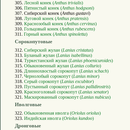
305.
Лесной конек (
Anthus trivialis
)
306.
Пятнистый конек (
Anthus hodgsoni
)
307. Сибирский конек (
Anthus gustavi
)
308.
Луговой конек (
Anthus pratensis
)
309.
Краснозобый конек (
Anthus cervinus
)
310.
Гольцовый конек (
Anthus rubescens
)
311.
Горный конек (
Anthus spinoletta
)
Сорокопутовые
312.
Сибирский жулан (
Lanius cristatus
)
313.
Буланый жулан (
Lanius isabellinus
)
314.
Туркестанский жулан (
Lanius phoenicuroides
)
315.
Обыкновенный жулан (
Lanius collurio
)
316.
Длиннохвостый сорокопут (
Lanius schach
)
317.
Чернолобый сорокопут (
Lanius minor
)
318.
Серый сорокопут (
Lanius excubitor
)
319.
Пустынный сорокопут (
Lanius pallidirostris
)
320.
Красноголовый сорокопут (
Lanius senator
)
321.
Маскированный сорокопут (
Lanius nubicus
)
Иволговые
322.
Обыкновенная иволга (
Oriolus oriolus
)
323.
Индийская иволга (
Oriolus kundoo
)
Дронговые