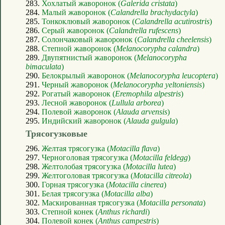
283.
Хохлатый жаворонок (
Galerida cristata
)
284.
Малый жаворонок (
Calandrella brachydactyla
)
285.
Тонкоклювый жаворонок (
Calandrella acutirostris
)
286.
Серый жаворонок (
Calandrella rufescens
)
287.
Солончаковый жаворонок (
Calandrella cheelensis
)
288.
Степной жаворонок (
Melanocorypha calandra
)
289.
Двупятнистый жаворонок (
Melanocorypha
bimaculata
)
290.
Белокрылый жаворонок (
Melanocorypha leucoptera
)
291.
Черный жаворонок (
Melanocorypha yeltoniensis
)
292.
Рогатый жаворонок (
Eremophila alpestris
)
293.
Лесной жаворонок (
Lullula arborea
)
294.
Полевой жаворонок (
Alauda arvensis
)
295.
Индийский жаворонок (
Alauda gulgula
)
Трясогузковые
296.
Желтая трясогузка (
Motacilla flava
)
297.
Черноголовая трясогузка (
Motacilla feldegg
)
298.
Желтолобая трясогузка (
Motacilla lutea
)
299.
Желтоголовая трясогузка (
Motacilla citreola
)
300.
Горная трясогузка (
Motacilla cinerea
)
301.
Белая трясогузка (
Motacilla alba
)
302.
Маскированная трясогузка (
Motacilla personata
)
303.
Степной конек (
Anthus richardi
)
304.
Полевой конек (
Anthus campestris
)