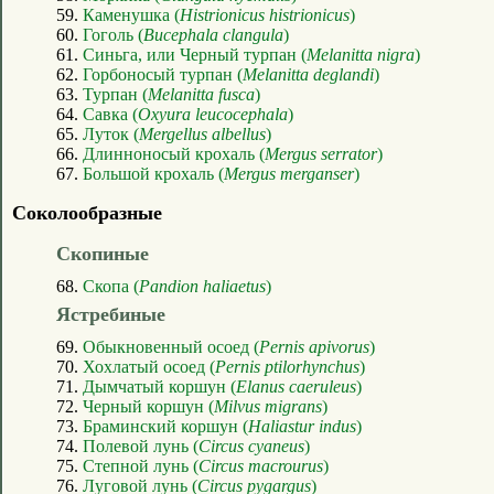
59.
Каменушка (
Histrionicus histrionicus
)
60.
Гоголь (
Bucephala clangula
)
61.
Синьга, или Черный турпан (
Melanitta nigra
)
62.
Горбоносый турпан (
Melanitta deglandi
)
63.
Турпан (
Melanitta fusca
)
64.
Савка (
Oxyura leucocephala
)
65.
Луток (
Mergellus albellus
)
66.
Длинноносый крохаль (
Mergus serrator
)
67.
Большой крохаль (
Mergus merganser
)
Соколообразные
Скопиные
68.
Скопа (
Pandion haliaetus
)
Ястребиные
69.
Обыкновенный осоед (
Pernis apivorus
)
70.
Хохлатый осоед (
Pernis ptilorhynchus
)
71.
Дымчатый коршун (
Elanus caeruleus
)
72.
Черный коршун (
Milvus migrans
)
73.
Браминский коршун (
Haliastur indus
)
74.
Полевой лунь (
Circus cyaneus
)
75.
Степной лунь (
Circus macrourus
)
76.
Луговой лунь (
Circus pygargus
)