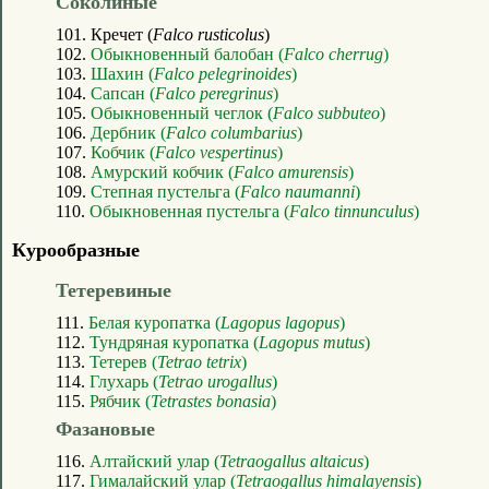
Соколиные
101. Кречет (
Falco rusticolus
)
102.
Обыкновенный балобан (
Falco cherrug
)
103.
Шахин (
Falco pelegrinoides
)
104.
Сапсан (
Falco peregrinus
)
105.
Обыкновенный чеглок (
Falco subbuteo
)
106.
Дербник (
Falco columbarius
)
107.
Кобчик (
Falco vespertinus
)
108.
Амурский кобчик (
Falco amurensis
)
109.
Степная пустельга (
Falco naumanni
)
110.
Обыкновенная пустельга (
Falco tinnunculus
)
Курообразные
Тетеревиные
111.
Белая куропатка (
Lagopus lagopus
)
112.
Тундряная куропатка (
Lagopus mutus
)
113.
Тетерев (
Tetrao tetrix
)
114.
Глухарь (
Tetrao urogallus
)
115.
Рябчик (
Tetrastes bonasia
)
Фазановые
116.
Алтайский улар (
Tetraogallus altaicus
)
117.
Гималайский улар (
Tetraogallus himalayensis
)