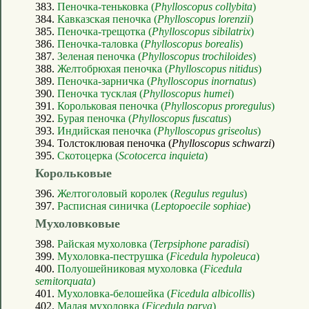
383.
Пеночка-теньковка (
Phylloscopus collybita
)
384.
Кавказская пеночка (
Phylloscopus lorenzii
)
385.
Пеночка-трещотка (
Phylloscopus sibilatrix
)
386.
Пеночка-таловка (
Phylloscopus borealis
)
387.
Зеленая пеночка (
Phylloscopus trochiloides
)
388.
Желтобрюхая пеночка (
Phylloscopus nitidus
)
389.
Пеночка-зарничка (
Phylloscopus inornatus
)
390.
Пеночка тусклая (
Phylloscopus humei
)
391.
Корольковая пеночка (
Phylloscopus proregulus
)
392.
Бурая пеночка (
Phylloscopus fuscatus
)
393.
Индийская пеночка (
Phylloscopus griseolus
)
394. Толстоклювая пеночка (
Phylloscopus schwarzi
)
395.
Скотоцерка (
Scotocerca inquieta
)
Корольковые
396.
Желтоголовый королек (
Regulus regulus
)
397.
Расписная синичка (
Leptopoecile sophiae
)
Мухоловковые
398.
Райская мухоловка (
Terpsiphone paradisi
)
399.
Мухоловка-пеструшка (
Ficedula hypoleuca
)
400.
Полуошейниковая мухоловка (
Ficedula
semitorquata
)
401.
Мухоловка-белошейка (
Ficedula albicollis
)
402.
Малая мухоловка (
Ficedula parva
)