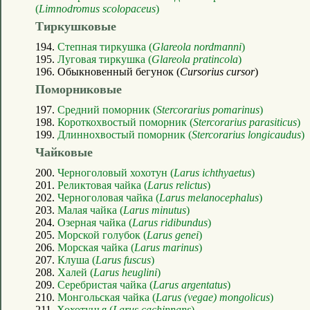
(
Limnodromus scolopaceus
)
Тиркушковые
194.
Степная тиркушка (
Glareola nordmanni
)
195.
Луговая тиркушка (
Glareola pratincola
)
196. Обыкновенный бегунок (
Cursorius cursor
)
Поморниковые
197.
Средний поморник (
Stercorarius pomarinus
)
198.
Короткохвостый поморник (
Stercorarius parasiticus
)
199.
Длиннохвостый поморник (
Stercorarius longicaudus
)
Чайковые
200.
Черноголовый хохотун (
Larus ichthyaetus
)
201.
Реликтовая чайка (
Larus relictus
)
202.
Черноголовая чайка (
Larus melanocephalus
)
203.
Малая чайка (
Larus minutus
)
204.
Озерная чайка (
Larus ridibundus
)
205.
Морской голубок (
Larus genei
)
206.
Морская чайка (
Larus marinus
)
207.
Клуша (
Larus fuscus
)
208.
Халей (
Larus heuglini
)
209.
Серебристая чайка (
Larus argentatus
)
210.
Монгольская чайка (
Larus (vegae) mongolicus
)
211.
Хохотунья (
Larus cachinnans
)