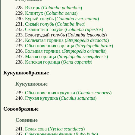
228.
Вяхирь (
Columba palumbus
)
229.
Клинтух (
Columba oenas
)
230.
Бурый голубь (
Columba eversmanni
)
231.
Сизый голубь (
Columba livia
)
232.
Скалистый голубь (
Columba rupestris
)
233. Белогрудый голубь (
Columba leuconota
)
234.
Кольчатая горлица (
Streptopelia decaocto
)
235.
Обыкновенная горлица (
Streptopelia turtur
)
236.
Большая горлица (
Streptopelia orientalis
)
237.
Малая горлица (
Streptopelia senegalensis
)
238.
Капская горлица (
Oena capensis
)
Кукушкообразные
Кукушковые
239.
Обыкновенная кукушка (
Cuculus canorus
)
240.
Глухая кукушка (
Cuculus saturatus
)
Совообразные
Совиные
241.
Белая сова (
Nyctea scandiaca
)
242.
Обыкновенный филин (
Bubo bubo
)