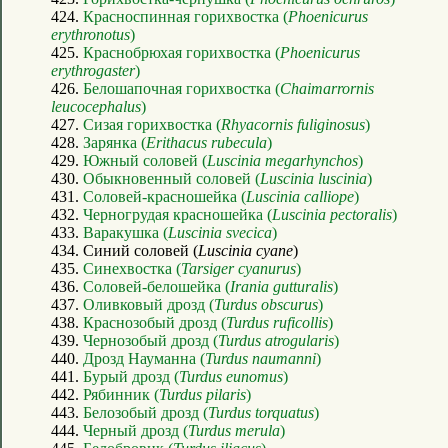
424.
Красноспинная горихвостка (
Phoenicurus
erythronotus
)
425.
Краснобрюхая горихвостка (
Phoenicurus
erythrogaster
)
426.
Белошапочная горихвостка (
Chaimarrornis
leucocephalus
)
427.
Сизая горихвостка (
Rhyacornis fuliginosus
)
428.
Зарянка (
Erithacus rubecula
)
429.
Южный соловей (
Luscinia megarhynchos
)
430.
Обыкновенный соловей (
Luscinia luscinia
)
431.
Соловей-красношейка (
Luscinia calliope
)
432.
Черногрудая красношейка (
Luscinia pectoralis
)
433.
Варакушка (
Luscinia svecica
)
434. Синий соловей (
Luscinia cyane
)
435.
Синехвостка (
Tarsiger cyanurus
)
436.
Соловей-белошейка (
Irania gutturalis
)
437.
Оливковый дрозд (
Turdus obscurus
)
438.
Краснозобый дрозд (
Turdus ruficollis
)
439.
Чернозобый дрозд (
Turdus atrogularis
)
440.
Дрозд Науманна (
Turdus naumanni
)
441.
Бурый дрозд (
Turdus eunomus
)
442.
Рябинник (
Turdus pilaris
)
443.
Белозобый дрозд (
Turdus torquatus
)
444.
Черный дрозд (
Turdus merula
)