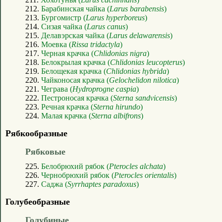
212.
Барабинская чайка (
Larus barabensis
)
213.
Бургомистр (
Larus hyperboreus
)
214.
Сизая чайка (
Larus canus
)
215.
Делавэрская чайка (
Larus delawarensis
)
216.
Моевка (
Rissa tridactyla
)
217.
Черная крачка (
Chlidonias nigra
)
218.
Белокрылая крачка (
Chlidonias leucopterus
)
219.
Белощекая крачка (
Chlidonias hybrida
)
220.
Чайконосая крачка (
Gelochelidon nilotica
)
221.
Чеграва (
Hydroprogne caspia
)
222.
Пестроносая крачка (
Sterna sandvicensis
)
223.
Речная крачка (
Sterna hirundo
)
224.
Малая крачка (
Sterna albifrons
)
Рябкообразные
Рябковые
225.
Белобрюхий рябок (
Pterocles alchata
)
226.
Чернобрюхий рябок (
Pterocles orientalis
)
227.
Саджа (
Syrrhaptes paradoxus
)
Голубеобразные
Голубиные