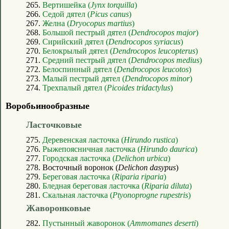
265.
Вертишейка (
Jynx torquilla
)
266.
Седой дятел (
Picus canus
)
267.
Желна (
Dryocopus martius
)
268.
Большой пестрый дятел (
Dendrocopos major
)
269.
Сирийский дятел (
Dendrocopos syriacus
)
270.
Белокрылый дятел (
Dendrocopos leucopterus
)
271.
Средний пестрый дятел (
Dendrocopos medius
)
272.
Белоспинный дятел (
Dendrocopos leucotos
)
273.
Малый пестрый дятел (
Dendrocopos minor
)
274.
Трехпалый дятел (
Picoides tridactylus
)
Воробьинообразные
Ласточковые
275.
Деревенская ласточка (
Hirundo rustica
)
276.
Рыжепоясничная ласточка (
Hirundo daurica
)
277.
Городская ласточка (
Delichon urbica
)
278. Восточный воронок (
Delichon dasypus
)
279.
Береговая ласточка (
Riparia riparia
)
280.
Бледная береговая ласточка (
Riparia diluta
)
281.
Скальная ласточка (
Ptyonoprogne rupestris
)
Жаворонковые
282.
Пустынный жаворонок (
Ammomanes deserti
)