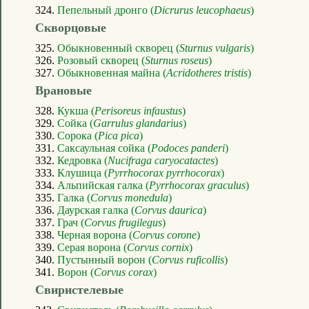
324.
Пепельный дронго (
Dicrurus leucophaeus
)
Скворцовые
325.
Обыкновенный скворец (
Sturnus vulgaris
)
326.
Розовый скворец (
Sturnus roseus
)
327.
Обыкновенная майна (
Acridotheres tristis
)
Врановые
328.
Кукша (
Perisoreus infaustus
)
329.
Сойка (
Garrulus glandarius
)
330.
Сорока (
Pica pica
)
331.
Саксаульная сойка (
Podoces panderi
)
332.
Кедровка (
Nucifraga caryocatactes
)
333.
Клушица (
Pyrrhocorax pyrrhocorax
)
334.
Альпийская галка (
Pyrrhocorax graculus
)
335.
Галка (
Corvus monedula
)
336.
Даурская галка (
Corvus daurica
)
337.
Грач (
Corvus frugilegus
)
338.
Черная ворона (
Corvus corone
)
339.
Серая ворона (
Corvus cornix
)
340.
Пустынный ворон (
Corvus ruficollis
)
341.
Ворон (
Corvus corax
)
Свиристелевые