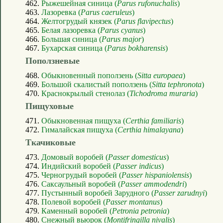
462.
Рыжешейная синица (
Parus rufonuchalis
)
463.
Лазоревка (
Parus caeruleus
)
464.
Желтогрудый князек (
Parus flavipectus
)
465.
Белая лазоревка (
Parus cyanus
)
466.
Большая синица (
Parus major
)
467.
Бухарская синица (
Parus bokharensis
)
Поползневые
468.
Обыкновенный поползень (
Sitta europaea
)
469.
Большой скалистый поползень (
Sitta tephronota
)
470.
Краснокрылый стенолаз (
Tichodroma muraria
)
Пищуховые
471.
Обыкновенная пищуха (
Certhia familiaris
)
472.
Гималайская пищуха (
Certhia himalayana
)
Ткачиковые
473.
Домовый воробей (
Passer domesticus
)
474.
Индийский воробей (
Passer indicus
)
475.
Черногрудый воробей (
Passer hispaniolensis
)
476.
Саксаульный воробей (
Passer ammodendri
)
477.
Пустынный воробей Зарудного (
Passer zarudnyi
)
478.
Полевой воробей (
Passer montanus
)
479.
Каменный воробей (
Petronia petronia
)
480.
Снежный вьюрок (
Montifringilla nivalis
)