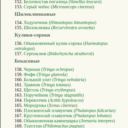
152.
Белохвостая пигалица (
Vanellus leucura
)
153.
Серый чибис (
Microsarcops cinereus
)
Шилоклювковые
154.
Ходулочник (
Himantopus himantopus
)
155.
Шилоклювка (
Recurvirostra avosetta
)
Кулики-сороки
156.
Обыкновенный кулик-сорока (
Haematopus
ostralegus
)
157.
Серпоклюв (
Ibidorhyncha struthersii
)
Бекасовые
158.
Черныш (
Tringa ochropus
)
159.
Фифи (
Tringa glareola
)
160.
Большой улит (
Tringa nebularia
)
161.
Травник (
Tringa totanus
)
162.
Щеголь (
Tringa erythropus
)
163.
Поручейник (
Tringa stagnatilis
)
164.
Перевозчик (
Actitis hypoleucos
)
165.
Мородунка (
Xenus cinereus
)
166.
Плосконосый плавунчик (
Phalaropus fulicarius
)
167.
Круглоносый плавунчик (
Phalaropus lobatus
)
168.
Обыкновенная камнешарка (
Arenaria interpres
)
169.
Турухтан (
Philomachus pugnax
)