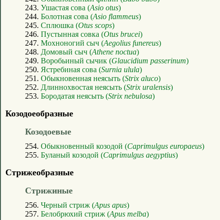
243.
Ушастая сова (
Asio otus
)
244.
Болотная сова (
Asio flammeus
)
245.
Сплюшка (
Otus scops
)
246.
Пустынная совка (
Otus brucei
)
247.
Мохноногий сыч (
Aegolius funereus
)
248.
Домовый сыч (
Athene noctua
)
249.
Воробьиный сычик (
Glaucidium passerinum
)
250.
Ястребиная сова (
Surnia ulula
)
251.
Обыкновенная неясыть (
Strix aluco
)
252.
Длиннохвостая неясыть (
Strix uralensis
)
253.
Бородатая неясыть (
Strix nebulosa
)
Козодоеобразные
Козодоевые
254.
Обыкновенный козодой (
Caprimulgus europaeus
)
255.
Буланый козодой (
Caprimulgus aegyptius
)
Стрижеобразные
Стрижиные
256.
Черный стриж (
Apus apus
)
257.
Белобрюхий стриж (
Apus melba
)