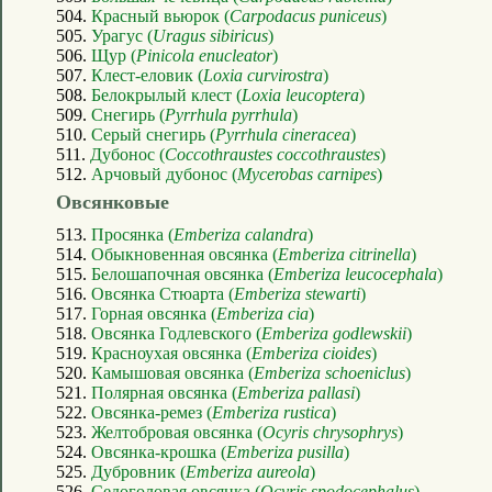
504.
Красный вьюрок (
Carpodacus puniceus
)
505.
Урагус (
Uragus sibiricus
)
506.
Щур (
Pinicola enucleator
)
507.
Клест-еловик (
Loxia curvirostra
)
508.
Белокрылый клест (
Loxia leucoptera
)
509.
Снегирь (
Pyrrhula pyrrhula
)
510.
Серый снегирь (
Pyrrhula cineracea
)
511.
Дубонос (
Coccothraustes coccothraustes
)
512.
Арчовый дубонос (
Mycerobas carnipes
)
Овсянковые
513.
Просянка (
Emberiza calandra
)
514.
Обыкновенная овсянка (
Emberiza citrinella
)
515.
Белошапочная овсянка (
Emberiza leucocephala
)
516.
Овсянка Стюарта (
Emberiza stewarti
)
517.
Горная овсянка (
Emberiza cia
)
518.
Овсянка Годлевского (
Emberiza godlewskii
)
519.
Красноухая овсянка (
Emberiza cioides
)
520.
Камышовая овсянка (
Emberiza schoeniclus
)
521.
Полярная овсянка (
Emberiza pallasi
)
522.
Овсянка-ремез (
Emberiza rustica
)
523.
Желтобровая овсянка (
Ocyris chrysophrys
)
524.
Овсянка-крошка (
Emberiza pusilla
)
525.
Дубровник (
Emberiza aureola
)
526.
Седоголовая овсянка (
Ocyris spodocephalus
)