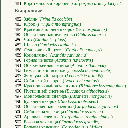
481.
Короткопалый воробей (
Carpospiza brachydactyla
)
Вьюрковые
482.
Зяблик (
Fringilla coelebs
)
483.
Юрок (
Fringilla montifringilla
)
484.
Красношапочный вьюрок (
Serinus pusillus
)
485.
Обыкновенная зеленушка (
Chloris chloris
)
486.
Чиж (
Carduelis spinus
)
487.
Щегол (
Carduelis carduelis
)
488.
Седоголовый щегол (
Carduelis caniceps
)
489.
Коноплянка (
Acanthis cannabina
)
490.
Горная чечетка (
Acanthis flavirostris
)
491.
Обыкновенная чечетка (
Acanthis flammea
)
492.
Гималайский вьюрок (
Leucosticte nemoricola
)
493.
Жемчужный вьюрок (
Leucosticte brandti
)
494.
Сибирский вьюрок (
Leucosticte arctoa
)
495.
Краснокрылый чечевичник (
Rhodopechys sanguinea
)
496.
Пустынный снегирь (
Bucanetes githagineus
)
497.
Монгольский снегирь (
Bucanetes mongolicus
)
498.
Буланый вьюрок (
Rhodospiza obsoleta
)
499.
Обыкновенная чечевица (
Carpodacus erythrinus
)
500.
Сибирская чечевица (
Carpodacus roseus
)
501.
Арчовая чечевица (
Carpodacus rhodochlamys
)
502.
Розовая чечевица (
Carpodacus grandis
)
503.
Большая чечевица (
Carpodacus rubicilla
)