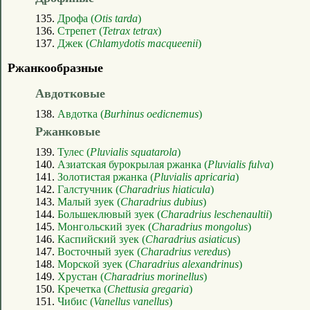
135.
Дрофа (
Otis tarda
)
136.
Стрепет (
Tetrax tetrax
)
137.
Джек (
Chlamydotis macqueenii
)
Ржанкообразные
Авдотковые
138.
Авдотка (
Burhinus oedicnemus
)
Ржанковые
139.
Тулес (
Pluvialis squatarola
)
140.
Азиатская бурокрылая ржанка (
Pluvialis fulva
)
141.
Золотистая ржанка (
Pluvialis apricaria
)
142.
Галстучник (
Charadrius hiaticula
)
143.
Малый зуек (
Charadrius dubius
)
144.
Большеклювый зуек (
Charadrius leschenaultii
)
145.
Монгольский зуек (
Charadrius mongolus
)
146.
Каспийский зуек (
Charadrius asiaticus
)
147.
Восточный зуек (
Charadrius veredus
)
148.
Морской зуек (
Charadrius alexandrinus
)
149.
Хрустан (
Charadrius morinellus
)
150.
Кречетка (
Chettusia gregaria
)
151.
Чибис (
Vanellus vanellus
)