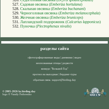
527.
Садовая овсянка (
Emberiza hortulana
)
528.
Скальная овсянка (
Emberiza buchanani
)
529.
Черноголовая овсянка (
Emberiza melanocephala
)
530.
Желчная овсянка (
Emberiza bruniceps
)
531.
Лапландский подорожник (
Calcarius lapponicus
)
532.
Пуночка (
Plectrophenax nivalis
)
разделы сайта
сфотографированные виды
|
дневники
|
видео
неопознанные птицы
|
редкости
конкурс "Большой Год"
прогноз на выходные
|
бердинг-туры
обратная связь:
support@birding.day
© 2005-2026 kz.birding.day
logo © Vassily Fedorenko