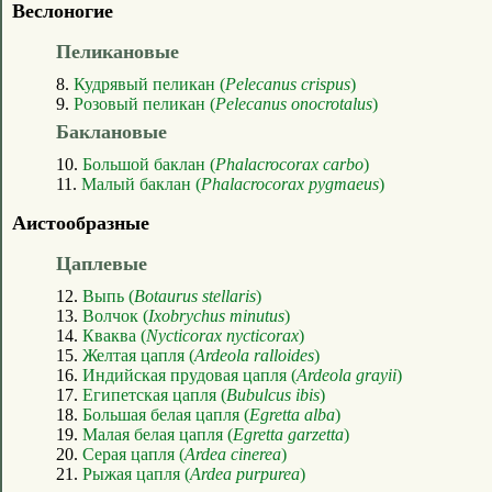
Веслоногие
Пеликановые
8.
Кудрявый пеликан (
Pelecanus crispus
)
9.
Розовый пеликан (
Pelecanus onocrotalus
)
Баклановые
10.
Большой баклан (
Phalacrocorax carbo
)
11.
Малый баклан (
Phalacrocorax pygmaeus
)
Аистообразные
Цаплевые
12.
Выпь (
Botaurus stellaris
)
13.
Волчок (
Ixobrychus minutus
)
14.
Кваква (
Nycticorax nycticorax
)
15.
Желтая цапля (
Ardeola ralloides
)
16.
Индийская прудовая цапля (
Ardeola grayii
)
17.
Египетская цапля (
Bubulcus ibis
)
18.
Большая белая цапля (
Egretta alba
)
19.
Малая белая цапля (
Egretta garzetta
)
20.
Серая цапля (
Ardea cinerea
)
21.
Рыжая цапля (
Ardea purpurea
)