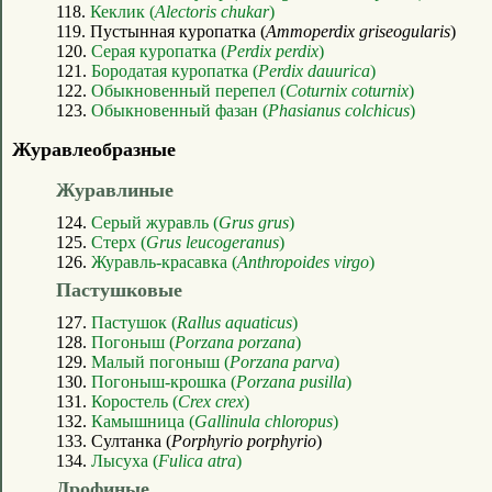
118.
Кеклик (
Alectoris chukar
)
119. Пустынная куропатка (
Ammoperdix griseogularis
)
120.
Серая куропатка (
Perdix perdix
)
121.
Бородатая куропатка (
Perdix dauurica
)
122.
Обыкновенный перепел (
Coturnix coturnix
)
123.
Обыкновенный фазан (
Phasianus colchicus
)
Журавлеобразные
Журавлиные
124.
Серый журавль (
Grus grus
)
125.
Стерх (
Grus leucogeranus
)
126.
Журавль-красавка (
Anthropoides virgo
)
Пастушковые
127.
Пастушок (
Rallus aquaticus
)
128.
Погоныш (
Porzana porzana
)
129.
Малый погоныш (
Porzana parva
)
130.
Погоныш-крошка (
Porzana pusilla
)
131.
Коростель (
Crex crex
)
132.
Камышница (
Gallinula chloropus
)
133. Султанка (
Porphyrio porphyrio
)
134.
Лысуха (
Fulica atra
)
Дрофиные