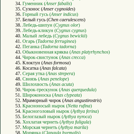
34.
Гуменник (
Anser fabalis
)
35. Сухонос (
Anser cygnoides
)
36.
Горный гусь (
Anser indicus
)
37. Белый гусь (
Chen caerulescens
)
38.
Лебедь-шипун (
Cygnus olor
)
39.
Лебедь-кликун (
Cygnus cygnus
)
40.
Малый лебедь (
Cygnus bewickii
)
41.
Огарь (
Tadorna ferruginea
)
42.
Пеганка (
Tadorna tadorna
)
43.
Обыкновенная кряква (
Anas platyrhynchos
)
44.
Чирок-свистунок (
Anas crecca
)
45. Клоктун (
Anas formosa
)
46. Косатка (
Anas falcata
)
47.
Серая утка (
Anas strepera
)
48.
Свиязь (
Anas penelope
)
49.
Шилохвость (
Anas acuta
)
50.
Чирок-трескунок (
Anas querquedula
)
51.
Широконоска (
Anas clypeata
)
52. Мраморный чирок (
Anas angustirostris
)
53.
Красноносый нырок (
Netta rufina
)
54.
Красноголовый нырок (
Aythya ferina
)
55.
Белоглазый нырок (
Aythya nyroca
)
56.
Хохлатая чернеть (
Aythya fuligula
)
57.
Морская чернеть (
Aythya marila
)
58.
Морянка (
Clangula hyemalis
)