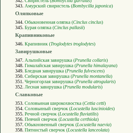
342.
Свиристель (
Bombycilla garrulus
)
343.
Амурский свиристель (
Bombycilla japonica
)
Оляпковые
344.
Обыкновенная оляпка (
Cinclus cinclus
)
345.
Бурая оляпка (
Cinclus pallasii
)
Крапивниковые
346.
Крапивник (
Troglodytes troglodytes
)
Завирушковые
347.
Альпийская завирушка (
Prunella collaris
)
348.
Гималайская завирушка (
Prunella himalayana
)
349.
Бледная завирушка (
Prunella fulvescens
)
350.
Сибирская завирушка (
Prunella montanella
)
351.
Черногорлая завирушка (
Prunella atrogularis
)
352.
Лесная завирушка (
Prunella modularis
)
Славковые
353.
Соловьиная широкохвостка (
Cettia cetti
)
354.
Соловьиный сверчок (
Locustella luscinioides
)
355.
Речной сверчок (
Locustella fluviatilis
)
356.
Певчий сверчок (
Locustella certhiola
)
357.
Обыкновенный сверчок (
Locustella naevia
)
358.
Пятнистый сверчок (
Locustella lanceolata
)