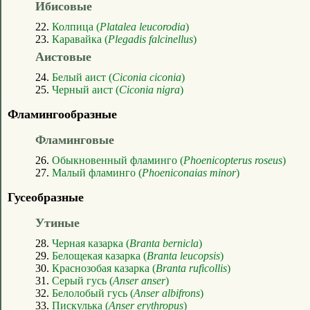
Ибисовые
22.
Колпица (
Platalea leucorodia
)
23.
Каравайка (
Plegadis falcinellus
)
Аистовые
24.
Белый аист (
Ciconia ciconia
)
25.
Черный аист (
Ciconia nigra
)
Фламингообразные
Фламинговые
26.
Обыкновенный фламинго (
Phoenicopterus roseus
)
27.
Малый фламинго (
Phoeniconaias minor
)
Гусеобразные
Утиные
28.
Черная казарка (
Branta bernicla
)
29.
Белощекая казарка (
Branta leucopsis
)
30.
Краснозобая казарка (
Branta ruficollis
)
31.
Серый гусь (
Anser anser
)
32.
Белолобый гусь (
Anser albifrons
)
33.
Пискулька (
Anser erythropus
)