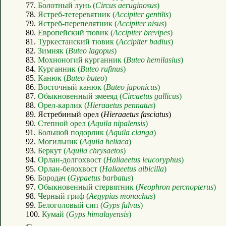
77.
Болотный лунь (
Circus aeruginosus
)
78.
Ястреб-тетеревятник (
Accipiter gentilis
)
79.
Ястреб-перепелятник (
Accipiter nisus
)
80.
Европейский тювик (
Accipiter brevipes
)
81.
Туркестанский тювик (
Accipiter badius
)
82.
Зимняк (
Buteo lagopus
)
83.
Мохноногий курганник (
Buteo hemilasius
)
84.
Курганник (
Buteo rufinus
)
85.
Канюк (
Buteo buteo
)
86.
Восточный канюк (
Buteo japonicus
)
87.
Обыкновенный змееяд (
Circaetus gallicus
)
88.
Орел-карлик (
Hieraaetus pennatus
)
89. Ястребиный орел (
Hieraaetus fasciatus
)
90.
Степной орел (
Aquila nipalensis
)
91.
Большой подорлик (
Aquila clanga
)
92.
Могильник (
Aquila heliaca
)
93.
Беркут (
Aquila chrysaetos
)
94.
Орлан-долгохвост (
Haliaeetus leucoryphus
)
95.
Орлан-белохвост (
Haliaeetus albicilla
)
96.
Бородач (
Gypaetus barbatus
)
97.
Обыкновенный стервятник (
Neophron percnopterus
)
98.
Черный гриф (
Aegypius monachus
)
99.
Белоголовый сип (
Gyps fulvus
)
100.
Кумай (
Gyps himalayensis
)