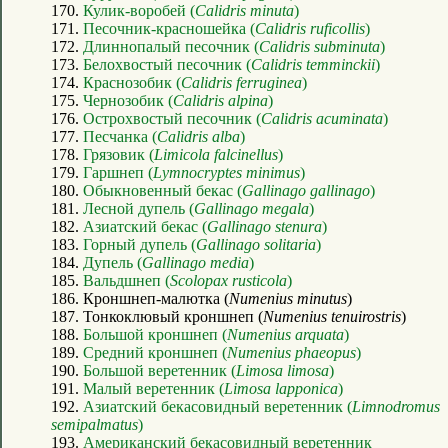
170.
Кулик-воробей (
Calidris minuta
)
171.
Песочник-красношейка (
Calidris ruficollis
)
172.
Длиннопалый песочник (
Calidris subminuta
)
173.
Белохвостый песочник (
Calidris temminckii
)
174.
Краснозобик (
Calidris ferruginea
)
175.
Чернозобик (
Calidris alpina
)
176.
Острохвостый песочник (
Calidris acuminata
)
177.
Песчанка (
Calidris alba
)
178.
Грязовик (
Limicola falcinellus
)
179.
Гаршнеп (
Lymnocryptes minimus
)
180.
Обыкновенный бекас (
Gallinago gallinago
)
181.
Лесной дупель (
Gallinago megala
)
182.
Азиатский бекас (
Gallinago stenura
)
183.
Горный дупель (
Gallinago solitaria
)
184.
Дупель (
Gallinago media
)
185.
Вальдшнеп (
Scolopax rusticola
)
186. Кроншнеп-малютка (
Numenius minutus
)
187. Тонкоклювый кроншнеп (
Numenius tenuirostris
)
188.
Большой кроншнеп (
Numenius arquata
)
189.
Средний кроншнеп (
Numenius phaeopus
)
190.
Большой веретенник (
Limosa limosa
)
191.
Малый веретенник (
Limosa lapponica
)
192.
Азиатский бекасовидный веретенник (
Limnodromus
semipalmatus
)
193.
Американский бекасовидный веретенник