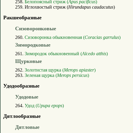
258.
Белопоясный стриж (
Apus pacificus
)
259. Иглохвостый стриж (
Hirundapus caudacutus
)
Ракшеобразные
Сизоворонковые
260.
Сизоворонка обыкновенная (
Coracias garrulus
)
Зимородковые
261.
Зимородок обыкновенный (
Alcedo atthis
)
Щурковые
262.
Золотистая щурка (
Merops apiaster
)
263.
Зеленая щурка (
Merops persicus
)
Удодообразные
Удодовые
264.
Удод (
Upupa epops
)
Дятлообразные
Дятловые