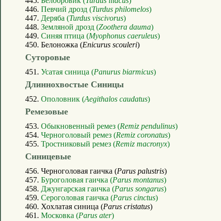
445.
Белобровик (
Turdus iliacus
)
446.
Певчий дрозд (
Turdus philomelos
)
447.
Деряба (
Turdus viscivorus
)
448.
Земляной дрозд (
Zoothera dauma
)
449.
Синяя птица (
Myophonus caeruleus
)
450. Белоножка (
Enicurus scouleri
)
Суторовые
451.
Усатая синица (
Panurus biarmicus
)
Длиннохвостые Синицы
452.
Ополовник (
Aegithalos caudatus
)
Ремезовые
453.
Обыкновенный ремез (
Remiz pendulinus
)
454.
Черноголовый ремез (
Remiz coronatus
)
455.
Тростниковый ремез (
Remiz macronyx
)
Синицевые
456. Черноголовая гаичка (
Parus palustris
)
457.
Буроголовая гаичка (
Parus montanus
)
458.
Джунгарская гаичка (
Parus songarus
)
459.
Сероголовая гаичка (
Parus cinctus
)
460. Хохлатая синица (
Parus cristatus
)
461.
Московка (
Parus ater
)