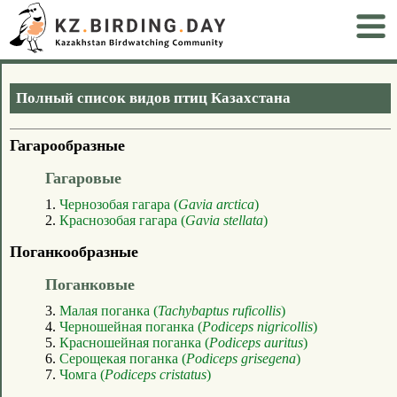
Полный список видов птиц Казахстана
Гагарообразные
Гагаровые
1.
Чернозобая гагара (
Gavia arctica
)
2.
Краснозобая гагара (
Gavia stellata
)
Поганкообразные
Поганковые
3.
Малая поганка (
Tachybaptus ruficollis
)
4.
Черношейная поганка (
Podiceps nigricollis
)
5.
Красношейная поганка (
Podiceps auritus
)
6.
Серощекая поганка (
Podiceps grisegena
)
7.
Чомга (
Podiceps cristatus
)