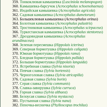
359.
Тонкоклювая камышевка (
Lusciniola melanopogon
)
360.
Камышевка-барсучок (
Acrocephalus schoenobaenus
)
361.
Индийская камышевка (
Acrocephalus agricola
)
362.
Садовая камышевка (
Acrocephalus dumetorum
)
363. Большеклювая камышевка (
Acrocephalus orinus
)
364.
Болотная камышевка (
Acrocephalus palustris
)
365.
Тростниковая камышевка (
Acrocephalus scirpaceus
)
366.
Туркестанская камышевка (
Acrocephalus stentoreus
)
367.
Дроздовидная камышевка (
Acrocephalus
arundinaceus
)
368.
Зеленая пересмешка (
Hippolais icterina
)
369.
Северная бормотушка (
Hippolais caligata
)
370.
Южная бормотушка (
Hippolais rama
)
371.
Бледная бормотушка (
Hippolais pallida
)
372.
Большая бормотушка (
Hippolais languida
)
373.
Ястребиная славка (
Sylvia nisoria
)
374.
Певчая славка (
Sylvia hortensis
)
375.
Черноголовая славка (
Sylvia atricapilla
)
376.
Садовая славка (
Sylvia borin
)
377.
Серая славка (
Sylvia communis
)
378.
Славка-завирушка (
Sylvia curruca
)
379.
Горная славка (
Sylvia althaea
)
380.
Белоусая славка (
Sylvia mystacea
)
381.
Пустынная славка (
Sylvia nana
)
382.
Пеночка-весничка (
Phylloscopus trochilus
)