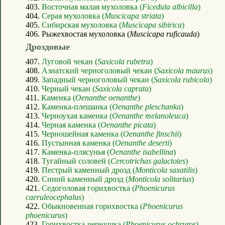
403.
Восточная малая мухоловка (
Ficedula albicilla
)
404.
Серая мухоловка (
Muscicapa striata
)
405.
Сибирская мухоловка (
Muscicapa sibirica
)
406. Рыжехвостая мухоловка (
Muscicapa ruficauda
)
Дроздовые
407.
Луговой чекан (
Saxicola rubetra
)
408.
Азиатский черноголовый чекан (
Saxicola maurus
)
409.
Западный черноголовый чекан (
Saxicola rubicola
)
410.
Черный чекан (
Saxicola caprata
)
411.
Каменка (
Oenanthe oenanthe
)
412.
Каменка-плешанка (
Oenanthe pleschanka
)
413.
Черноухая каменка (
Oenanthe melanoleuca
)
414.
Черная каменка (
Oenanthe picata
)
415.
Черношейная каменка (
Oenanthe finschii
)
416.
Пустынная каменка (
Oenanthe deserti
)
417.
Каменка-плясунья (
Oenanthe isabellina
)
418.
Тугайный соловей (
Cercotrichas galactotes
)
419.
Пестрый каменный дрозд (
Monticola saxatilis
)
420.
Синий каменный дрозд (
Monticola solitarius
)
421.
Седоголовая горихвостка (
Phoenicurus
caeruleocephalus
)
422.
Обыкновенная горихвостка (
Phoenicurus
phoenicurus
)
423.
Горихвостка-чернушка (
Phoenicurus ochruros
)