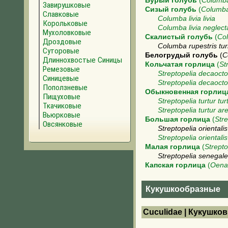
Бурый голубь
(
Columb
Завирушковые
Сизый голубь
(
Columba 
Славковые
Columba livia livia
Корольковые
Columba livia neglect
Мухоловковые
Скалистый голубь
(
Col
Дроздовые
Columba rupestris tur
Суторовые
Белогрудый голубь
(
C
Длиннохвостые Синицы
Кольчатая горлица
(
St
Ремезовые
Streptopelia decaoct
Синицевые
Streptopelia decaocto
Поползневые
Обыкновенная горлиц
Пищуховые
Streptopelia turtur tur
Ткачиковые
Streptopelia turtur ar
Вьюрковые
Большая горлица
(
Stre
Овсянковые
Streptopelia orientalis
Streptopelia oriental
Малая горлица
(
Strepto
Streptopelia senegal
Капская горлица
(
Oena
Кукушкообразные
Cuculidae | Кукушко