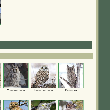
Ушастая сова
Болотная сова
Сплюшка