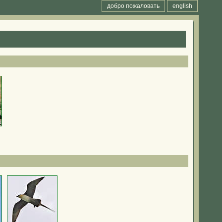
добро пожаловать
english