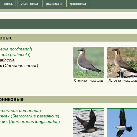
поиск
участники
редкости
дневники
ковые
reola nordmanni
)
reola pratincola
)
atincola
к
(
Cursorius cursor
)
Степная тиркушка
Луговая тиркушка
морниковые
ercorarius pomarinus
)
рник
(
Stercorarius parasiticus
)
ник
(
Stercorarius longicaudus
)