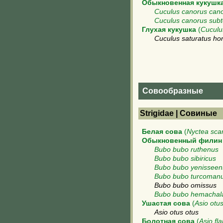
Обыкновенная кукушк
Cuculus canorus can
Cuculus canorus sub
Глухая кукушка
(
Cuculu
Cuculus saturatus hors
Совообразные
Strigidae | Совиные
Белая сова
(
Nyctea sca
Обыкновенный филин
Bubo bubo ruthenus
Bubo bubo sibiricus
Bubo bubo yenisseen
Bubo bubo turcoman
Bubo bubo omissus
Bubo bubo hemachal
Ушастая сова
(
Asio otu
Asio otus otus
Болотная сова
(
Asio f