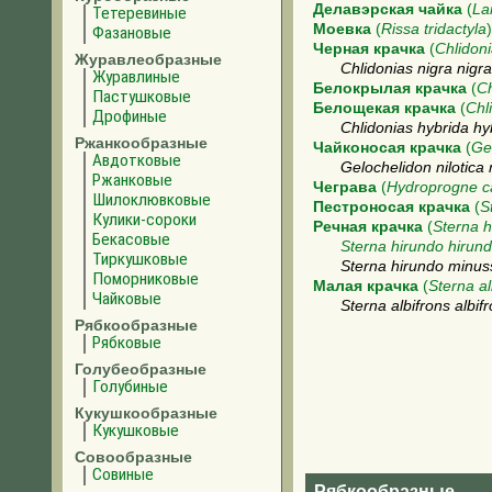
Делавэрская чайка
(
La
Тетеревиные
Моевка
(
Rissa tridactyla
)
Фазановые
Черная крачка
(
Chlidoni
Журавлеобразные
Chlidonias nigra nigra
Журавлиные
Белокрылая крачка
(
Ch
Пастушковые
Белощекая крачка
(
Chl
Дрофиные
Chlidonias hybrida hy
Ржанкообразные
Чайконосая крачка
(
Gel
Авдотковые
Gelochelidon nilotica n
Ржанковые
Чеграва
(
Hydroprogne c
Шилоклювковые
Пестроносая крачка
(
S
Кулики-сороки
Речная крачка
(
Sterna h
Бекасовые
Sterna hirundo hirun
Тиркушковые
Sterna hirundo minus
Поморниковые
Малая крачка
(
Sterna al
Чайковые
Sterna albifrons albif
Рябкообразные
Рябковые
Голубеобразные
Голубиные
Кукушкообразные
Кукушковые
Совообразные
Совиные
Рябкообразные