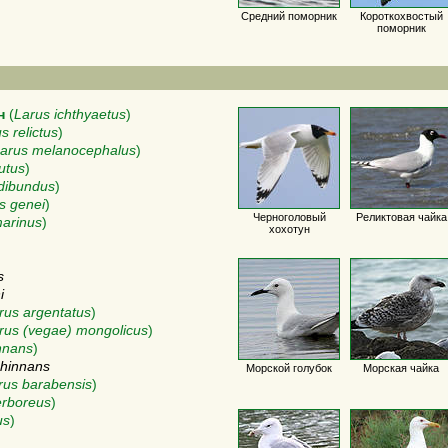
Средний поморник
Короткохвостый
поморник
н
(
Larus ichthyaetus
)
s relictus
)
arus melanocephalus
)
utus
)
idibundus
)
s genei
)
Черноголовый
Реликтовая чайка
arinus
)
хохотун
s
i
rus argentatus
)
rus (vegae) mongolicus
)
nnans
)
chinnans
Морской голубок
Морская чайка
rus barabensis
)
erboreus
)
us
)