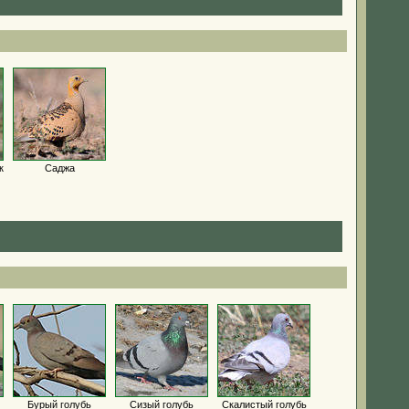
к
Саджа
Бурый голубь
Сизый голубь
Скалистый голубь