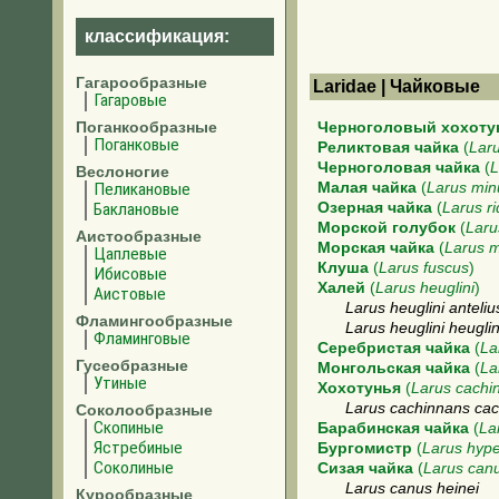
классификация:
Гагарообразные
Laridae | Чайковые
Гагаровые
Поганкообразные
Черноголовый хохоту
Поганковые
Реликтовая чайка
(
Laru
Черноголовая чайка
(
L
Веслоногие
Пеликановые
Малая чайка
(
Larus min
Баклановые
Озерная чайка
(
Larus r
Морской голубок
(
Laru
Аистообразные
Морская чайка
(
Larus m
Цаплевые
Клуша
(
Larus fuscus
)
Ибисовые
Халей
(
Larus heuglini
)
Аистовые
Larus heuglini anteliu
Фламингообразные
Larus heuglini heuglin
Фламинговые
Серебристая чайка
(
La
Гусеобразные
Монгольская чайка
(
La
Утиные
Хохотунья
(
Larus cachi
Larus cachinnans ca
Соколообразные
Скопиные
Барабинская чайка
(
La
Ястребиные
Бургомистр
(
Larus hyp
Соколиные
Сизая чайка
(
Larus can
Larus canus heinei
Курообразные