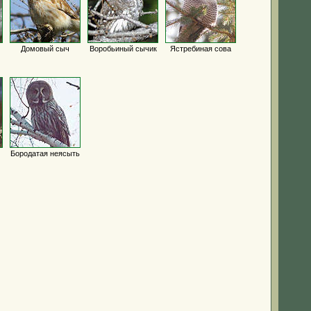
Домовый сыч
Воробьиный сычик
Ястребиная сова
Бородатая неясыть