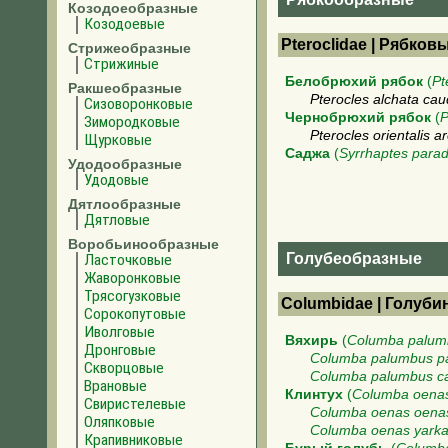
Козодоеобразные
Козодоевые
Pteroclidae | Рябков
Стрижеобразные
Стрижиные
Белобрюхий рябок
(
Pt
Ракшеобразные
Pterocles alchata ca
Сизоворонковые
Чернобрюхий рябок
(
P
Зимородковые
Pterocles orientalis a
Щурковые
Саджа
(
Syrrhaptes para
Удодообразные
Удодовые
Дятлообразные
Дятловые
Воробьинообразные
Голубеобразные
Ласточковые
Жаворонковые
Трясогузковые
Columbidae | Голуб
Сорокопутовые
Иволговые
Вяхирь
(
Columba palum
Дронговые
Columba palumbus p
Скворцовые
Columba palumbus ca
Врановые
Клинтух
(
Columba oena
Свиристелевые
Columba oenas oena
Оляпковые
Columba oenas yarka
Крапивниковые