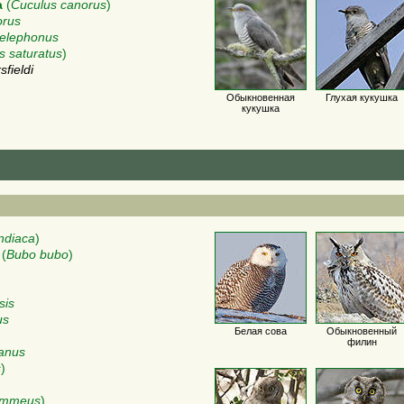
а
(
Cuculus canorus
)
orus
telephonus
s saturatus
)
fieldi
Обыкновенная
Глухая кукушка
кукушка
ndiaca
)
(
Bubo bubo
)
sis
us
Белая сова
Обыкновенный
филин
anus
s
)
lammeus
)