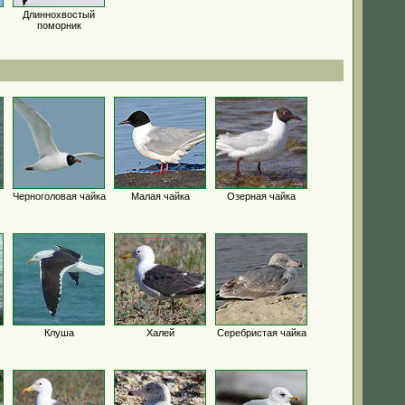
Длиннохвостый
поморник
Черноголовая чайка
Малая чайка
Озерная чайка
Клуша
Халей
Серебристая чайка