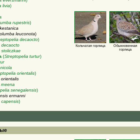
a eversmanni
)
livia
)
a
umba rupestris
)
kestanica
olumba leuconota
)
reptopelia decaocto
)
o decaocto
Кольчатая горлица
Обыкновенная
горлица
 stoliczkae
а
(
Streptopelia turtur
)
tur
enicola
ptopelia orientalis
)
 orientalis
is meena
pelia senegalensis
)
ensis ermanni
 capensis
)
вые