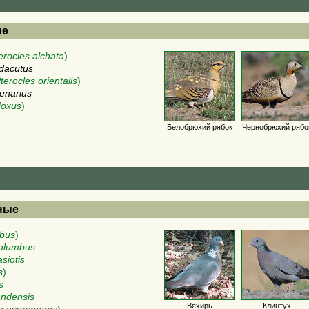
ые
erocles alchata
)
udacutus
terocles orientalis
)
renarius
doxus
)
Белобрюхий рябок
Чернобрюхий рябо
иные
bus
)
alumbus
siotis
s
)
s
ndensis
Вяхирь
Клинтух