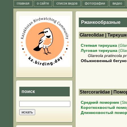
главная
о сайте
список видов
фотографии
видео
Ржанкообразные
Glareolidae | Тиркуш
Степная тиркушка
(
Gla
Луговая тиркушка
(
Gla
Glareola pratincola pr
Обыкновенный бегуно
поиск
Stercorariidae | По
Средний поморник
(
St
Короткохвостый помо
Длиннохвостый помор