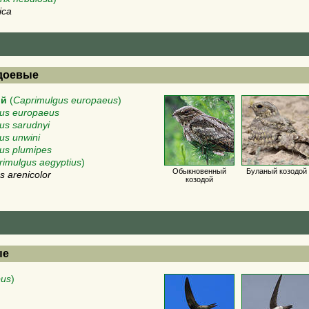
ica
одоевые
ой
(
Caprimulgus europaeus
)
us europaeus
us sarudnyi
us unwini
us plumipes
rimulgus aegyptius
)
Обыкновенный
Буланый козодой
s arenicolor
козодой
ые
pus
)