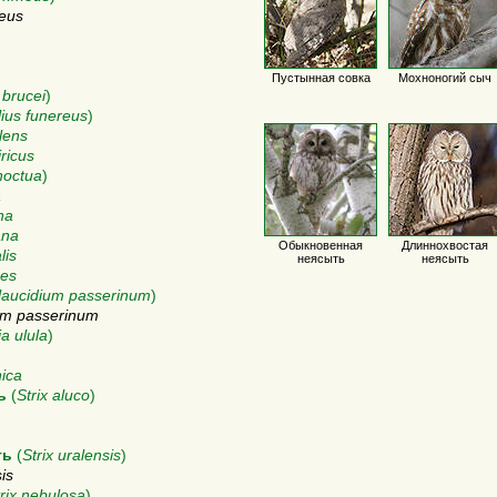
eus
Пустынная совка
Мохноногий сыч
 brucei
)
ius funereus
)
lens
ricus
noctua
)
a
na
ana
Обыкновенная
Длиннохвостая
lis
неясыть
неясыть
pes
laucidium passerinum
)
um passerinum
a ulula
)
nica
ь
(
Strix aluco
)
ть
(
Strix uralensis
)
is
rix nebulosa
)