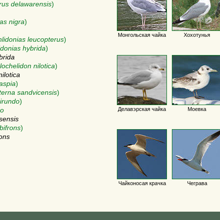
rus delawarensis
)
as nigra
)
Монгольская чайка
Хохотунья
lidonias leucopterus
)
idonias hybrida
)
brida
ochelidon nilotica
)
ilotica
aspia
)
terna sandvicensis
)
irundo
)
Делавэрская чайка
Моевка
do
sensis
bifrons
)
rons
Чайконосая крачка
Чеграва