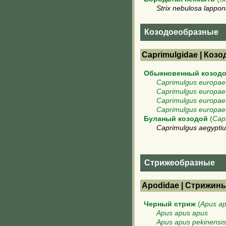
Strix nebulosa lappon
Козодоеобразные
Caprimulgidae | Коз
Обыкновенный козод
Caprimulgus europae
Caprimulgus europae
Caprimulgus europae
Caprimulgus europae
Буланый козодой
(
Cap
Caprimulgus aegyptiu
Стрижеобразные
Apodidae | Стрижин
Черный стриж
(
Apus a
Apus apus apus
Apus apus pekinensis