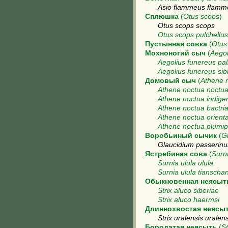
Asio flammeus flamm
Сплюшка
(
Otus scops
)
Otus scops scops
Otus scops pulchellus
Пустынная совка
(
Otus
Мохноногий сыч
(
Aegol
Aegolius funereus pal
Aegolius funereus sibi
Домовый сыч
(
Athene 
Athene noctua noctu
Athene noctua indige
Athene noctua bactri
Athene noctua orienta
Athene noctua plumi
Воробьиный сычик
(
G
Glaucidium passerin
Ястребиная сова
(
Surni
Surnia ulula ulula
Surnia ulula tianscha
Обыкновенная неясыт
Strix aluco siberiae
Strix aluco haermsi
Длиннохвостая неясы
Strix uralensis uralens
Бородатая неясыть
(
St