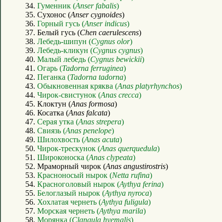
34.
Гуменник (
Anser fabalis
)
35. Сухонос (
Anser cygnoides
)
36.
Горный гусь (
Anser indicus
)
37. Белый гусь (
Chen caerulescens
)
38.
Лебедь-шипун (
Cygnus olor
)
39.
Лебедь-кликун (
Cygnus cygnus
)
40.
Малый лебедь (
Cygnus bewickii
)
41.
Огарь (
Tadorna ferruginea
)
42.
Пеганка (
Tadorna tadorna
)
43.
Обыкновенная кряква (
Anas platyrhynchos
)
44.
Чирок-свистунок (
Anas crecca
)
45. Клоктун (
Anas formosa
)
46. Косатка (
Anas falcata
)
47.
Серая утка (
Anas strepera
)
48.
Свиязь (
Anas penelope
)
49.
Шилохвость (
Anas acuta
)
50.
Чирок-трескунок (
Anas querquedula
)
51.
Широконоска (
Anas clypeata
)
52. Мраморный чирок (
Anas angustirostris
)
53.
Красноносый нырок (
Netta rufina
)
54.
Красноголовый нырок (
Aythya ferina
)
55.
Белоглазый нырок (
Aythya nyroca
)
56.
Хохлатая чернеть (
Aythya fuligula
)
57.
Морская чернеть (
Aythya marila
)
58.
Морянка (
Clangula hyemalis
)