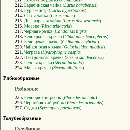
212.
Барабинская чайка (
Larus barabensis
)
213.
Бургомистр (
Larus hyperboreus
)
214.
Сизая чайка (
Larus canus
)
215.
Делавэрская чайка (
Larus delawarensis
)
216.
Моевка (
Rissa tridactyla
)
217.
Черная крачка (
Chlidonias nigra
)
218.
Белокрылая крачка (
Chlidonias leucopterus
)
219.
Белощекая крачка (
Chlidonias hybrida
)
220.
Чайконосая крачка (
Gelochelidon nilotica
)
221.
Чеграва (
Hydroprogne caspia
)
222.
Пестроносая крачка (
Sterna sandvicensis
)
223.
Речная крачка (
Sterna hirundo
)
224.
Малая крачка (
Sterna albifrons
)
Рябкообразные
Рябковые
225.
Белобрюхий рябок (
Pterocles alchata
)
226.
Чернобрюхий рябок (
Pterocles orientalis
)
227.
Саджа (
Syrrhaptes paradoxus
)
Голубеобразные
Голубиные