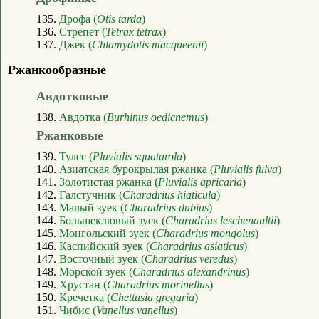
135.
Дрофа (
Otis tarda
)
136.
Стрепет (
Tetrax tetrax
)
137.
Джек (
Chlamydotis macqueenii
)
Ржанкообразные
Авдотковые
138.
Авдотка (
Burhinus oedicnemus
)
Ржанковые
139.
Тулес (
Pluvialis squatarola
)
140.
Азиатская бурокрылая ржанка (
Pluvialis fulva
)
141.
Золотистая ржанка (
Pluvialis apricaria
)
142.
Галстучник (
Charadrius hiaticula
)
143.
Малый зуек (
Charadrius dubius
)
144.
Большеклювый зуек (
Charadrius leschenaultii
)
145.
Монгольский зуек (
Charadrius mongolus
)
146.
Каспийский зуек (
Charadrius asiaticus
)
147.
Восточный зуек (
Charadrius veredus
)
148.
Морской зуек (
Charadrius alexandrinus
)
149.
Хрустан (
Charadrius morinellus
)
150.
Кречетка (
Chettusia gregaria
)
151.
Чибис (
Vanellus vanellus
)