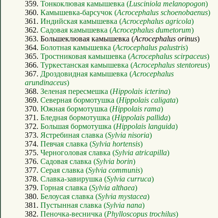
359.
Тонкоклювая камышевка (
Lusciniola melanopogon
)
360.
Камышевка-барсучок (
Acrocephalus schoenobaenus
)
361.
Индийская камышевка (
Acrocephalus agricola
)
362.
Садовая камышевка (
Acrocephalus dumetorum
)
363. Большеклювая камышевка (
Acrocephalus orinus
)
364.
Болотная камышевка (
Acrocephalus palustris
)
365.
Тростниковая камышевка (
Acrocephalus scirpaceus
)
366.
Туркестанская камышевка (
Acrocephalus stentoreus
)
367.
Дроздовидная камышевка (
Acrocephalus
arundinaceus
)
368.
Зеленая пересмешка (
Hippolais icterina
)
369.
Северная бормотушка (
Hippolais caligata
)
370.
Южная бормотушка (
Hippolais rama
)
371.
Бледная бормотушка (
Hippolais pallida
)
372.
Большая бормотушка (
Hippolais languida
)
373.
Ястребиная славка (
Sylvia nisoria
)
374.
Певчая славка (
Sylvia hortensis
)
375.
Черноголовая славка (
Sylvia atricapilla
)
376.
Садовая славка (
Sylvia borin
)
377.
Серая славка (
Sylvia communis
)
378.
Славка-завирушка (
Sylvia curruca
)
379.
Горная славка (
Sylvia althaea
)
380.
Белоусая славка (
Sylvia mystacea
)
381.
Пустынная славка (
Sylvia nana
)
382.
Пеночка-весничка (
Phylloscopus trochilus
)