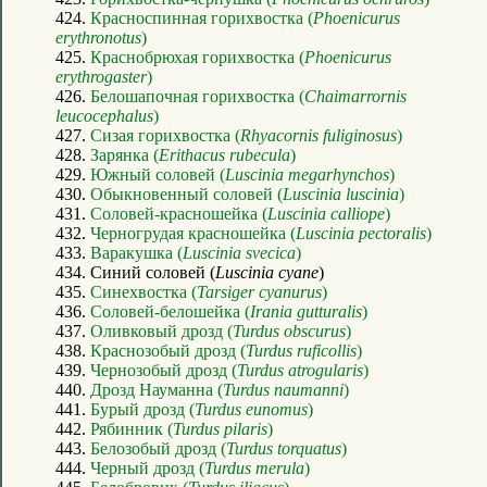
424.
Красноспинная горихвостка (
Phoenicurus
erythronotus
)
425.
Краснобрюхая горихвостка (
Phoenicurus
erythrogaster
)
426.
Белошапочная горихвостка (
Chaimarrornis
leucocephalus
)
427.
Сизая горихвостка (
Rhyacornis fuliginosus
)
428.
Зарянка (
Erithacus rubecula
)
429.
Южный соловей (
Luscinia megarhynchos
)
430.
Обыкновенный соловей (
Luscinia luscinia
)
431.
Соловей-красношейка (
Luscinia calliope
)
432.
Черногрудая красношейка (
Luscinia pectoralis
)
433.
Варакушка (
Luscinia svecica
)
434. Синий соловей (
Luscinia cyane
)
435.
Синехвостка (
Tarsiger cyanurus
)
436.
Соловей-белошейка (
Irania gutturalis
)
437.
Оливковый дрозд (
Turdus obscurus
)
438.
Краснозобый дрозд (
Turdus ruficollis
)
439.
Чернозобый дрозд (
Turdus atrogularis
)
440.
Дрозд Науманна (
Turdus naumanni
)
441.
Бурый дрозд (
Turdus eunomus
)
442.
Рябинник (
Turdus pilaris
)
443.
Белозобый дрозд (
Turdus torquatus
)
444.
Черный дрозд (
Turdus merula
)