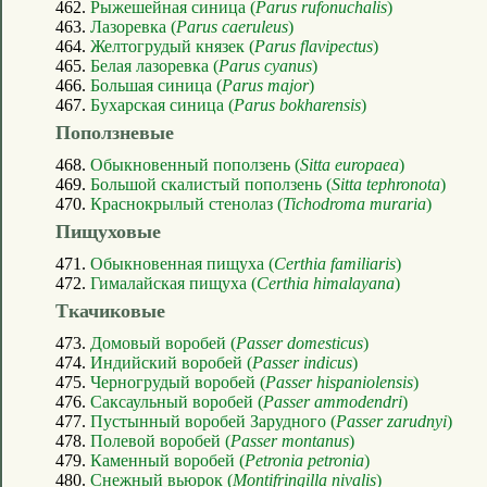
462.
Рыжешейная синица (
Parus rufonuchalis
)
463.
Лазоревка (
Parus caeruleus
)
464.
Желтогрудый князек (
Parus flavipectus
)
465.
Белая лазоревка (
Parus cyanus
)
466.
Большая синица (
Parus major
)
467.
Бухарская синица (
Parus bokharensis
)
Поползневые
468.
Обыкновенный поползень (
Sitta europaea
)
469.
Большой скалистый поползень (
Sitta tephronota
)
470.
Краснокрылый стенолаз (
Tichodroma muraria
)
Пищуховые
471.
Обыкновенная пищуха (
Certhia familiaris
)
472.
Гималайская пищуха (
Certhia himalayana
)
Ткачиковые
473.
Домовый воробей (
Passer domesticus
)
474.
Индийский воробей (
Passer indicus
)
475.
Черногрудый воробей (
Passer hispaniolensis
)
476.
Саксаульный воробей (
Passer ammodendri
)
477.
Пустынный воробей Зарудного (
Passer zarudnyi
)
478.
Полевой воробей (
Passer montanus
)
479.
Каменный воробей (
Petronia petronia
)
480.
Снежный вьюрок (
Montifringilla nivalis
)