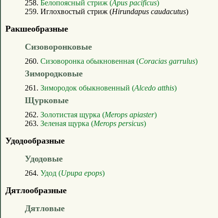
258.
Белопоясный стриж (
Apus pacificus
)
259. Иглохвостый стриж (
Hirundapus caudacutus
)
Ракшеобразные
Сизоворонковые
260.
Сизоворонка обыкновенная (
Coracias garrulus
)
Зимородковые
261.
Зимородок обыкновенный (
Alcedo atthis
)
Щурковые
262.
Золотистая щурка (
Merops apiaster
)
263.
Зеленая щурка (
Merops persicus
)
Удодообразные
Удодовые
264.
Удод (
Upupa epops
)
Дятлообразные
Дятловые