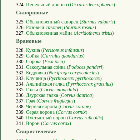
324.
Пепельный дронго (
Dicrurus leucophaeus
)
Скворцовые
325.
Обыкновенный скворец (
Sturnus vulgaris
)
326.
Розовый скворец (
Sturnus roseus
)
327.
Обыкновенная майна (
Acridotheres tristis
)
Врановые
328.
Кукша (
Perisoreus infaustus
)
329.
Сойка (
Garrulus glandarius
)
330.
Сорока (
Pica pica
)
331.
Саксаульная сойка (
Podoces panderi
)
332.
Кедровка (
Nucifraga caryocatactes
)
333.
Клушица (
Pyrrhocorax pyrrhocorax
)
334.
Альпийская галка (
Pyrrhocorax graculus
)
335.
Галка (
Corvus monedula
)
336.
Даурская галка (
Corvus daurica
)
337.
Грач (
Corvus frugilegus
)
338.
Черная ворона (
Corvus corone
)
339.
Серая ворона (
Corvus cornix
)
340.
Пустынный ворон (
Corvus ruficollis
)
341.
Ворон (
Corvus corax
)
Свиристелевые