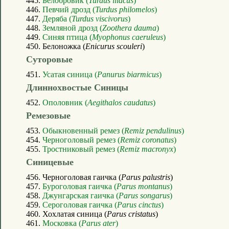
445.
Белобровик (
Turdus iliacus
)
446.
Певчий дрозд (
Turdus philomelos
)
447.
Деряба (
Turdus viscivorus
)
448.
Земляной дрозд (
Zoothera dauma
)
449.
Синяя птица (
Myophonus caeruleus
)
450. Белоножка (
Enicurus scouleri
)
Суторовые
451.
Усатая синица (
Panurus biarmicus
)
Длиннохвостые Синицы
452.
Ополовник (
Aegithalos caudatus
)
Ремезовые
453.
Обыкновенный ремез (
Remiz pendulinus
)
454.
Черноголовый ремез (
Remiz coronatus
)
455.
Тростниковый ремез (
Remiz macronyx
)
Синицевые
456. Черноголовая гаичка (
Parus palustris
)
457.
Буроголовая гаичка (
Parus montanus
)
458.
Джунгарская гаичка (
Parus songarus
)
459.
Сероголовая гаичка (
Parus cinctus
)
460. Хохлатая синица (
Parus cristatus
)
461.
Московка (
Parus ater
)