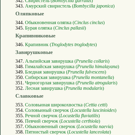
342.
Свиристель (
Bombycilla garrulus
)
343.
Амурский свиристель (
Bombycilla japonica
)
Оляпковые
344.
Обыкновенная оляпка (
Cinclus cinclus
)
345.
Бурая оляпка (
Cinclus pallasii
)
Крапивниковые
346.
Крапивник (
Troglodytes troglodytes
)
Завирушковые
347.
Альпийская завирушка (
Prunella collaris
)
348.
Гималайская завирушка (
Prunella himalayana
)
349.
Бледная завирушка (
Prunella fulvescens
)
350.
Сибирская завирушка (
Prunella montanella
)
351.
Черногорлая завирушка (
Prunella atrogularis
)
352.
Лесная завирушка (
Prunella modularis
)
Славковые
353.
Соловьиная широкохвостка (
Cettia cetti
)
354.
Соловьиный сверчок (
Locustella luscinioides
)
355.
Речной сверчок (
Locustella fluviatilis
)
356.
Певчий сверчок (
Locustella certhiola
)
357.
Обыкновенный сверчок (
Locustella naevia
)
358.
Пятнистый сверчок (
Locustella lanceolata
)