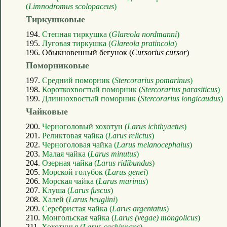
(
Limnodromus scolopaceus
)
Тиркушковые
194.
Степная тиркушка (
Glareola nordmanni
)
195.
Луговая тиркушка (
Glareola pratincola
)
196. Обыкновенный бегунок (
Cursorius cursor
)
Поморниковые
197.
Средний поморник (
Stercorarius pomarinus
)
198.
Короткохвостый поморник (
Stercorarius parasiticus
)
199.
Длиннохвостый поморник (
Stercorarius longicaudus
)
Чайковые
200.
Черноголовый хохотун (
Larus ichthyaetus
)
201.
Реликтовая чайка (
Larus relictus
)
202.
Черноголовая чайка (
Larus melanocephalus
)
203.
Малая чайка (
Larus minutus
)
204.
Озерная чайка (
Larus ridibundus
)
205.
Морской голубок (
Larus genei
)
206.
Морская чайка (
Larus marinus
)
207.
Клуша (
Larus fuscus
)
208.
Халей (
Larus heuglini
)
209.
Серебристая чайка (
Larus argentatus
)
210.
Монгольская чайка (
Larus (vegae) mongolicus
)
211.
Хохотунья (
Larus cachinnans
)