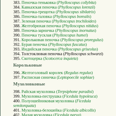
383.
Пеночка-теньковка (
Phylloscopus collybita
)
384.
Кавказская пеночка (
Phylloscopus lorenzii
)
385.
Пеночка-трещотка (
Phylloscopus sibilatrix
)
386.
Пеночка-таловка (
Phylloscopus borealis
)
387.
Зеленая пеночка (
Phylloscopus trochiloides
)
388.
Желтобрюхая пеночка (
Phylloscopus nitidus
)
389.
Пеночка-зарничка (
Phylloscopus inornatus
)
390.
Пеночка тусклая (
Phylloscopus humei
)
391.
Корольковая пеночка (
Phylloscopus proregulus
)
392.
Бурая пеночка (
Phylloscopus fuscatus
)
393.
Индийская пеночка (
Phylloscopus griseolus
)
394. Толстоклювая пеночка (
Phylloscopus schwarzi
)
395.
Скотоцерка (
Scotocerca inquieta
)
Корольковые
396.
Желтоголовый королек (
Regulus regulus
)
397.
Расписная синичка (
Leptopoecile sophiae
)
Мухоловковые
398.
Райская мухоловка (
Terpsiphone paradisi
)
399.
Мухоловка-пеструшка (
Ficedula hypoleuca
)
400.
Полуошейниковая мухоловка (
Ficedula
semitorquata
)
401.
Мухоловка-белошейка (
Ficedula albicollis
)
402.
Малая мухоловка (
Ficedula parva
)