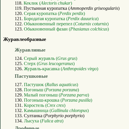
118.
Кеклик (
Alectoris chukar
)
119. Пустынная куропатка (
Ammoperdix griseogularis
)
120.
Серая куропатка (
Perdix perdix
)
121.
Бородатая куропатка (
Perdix dauurica
)
122.
Обыкновенный перепел (
Coturnix coturnix
)
123.
Обыкновенный фазан (
Phasianus colchicus
)
Журавлеобразные
Журавлиные
124.
Серый журавль (
Grus grus
)
125.
Стерх (
Grus leucogeranus
)
126.
Журавль-красавка (
Anthropoides virgo
)
Пастушковые
127.
Пастушок (
Rallus aquaticus
)
128.
Погоныш (
Porzana porzana
)
129.
Малый погоныш (
Porzana parva
)
130.
Погоныш-крошка (
Porzana pusilla
)
131.
Коростель (
Crex crex
)
132.
Камышница (
Gallinula chloropus
)
133. Султанка (
Porphyrio porphyrio
)
134.
Лысуха (
Fulica atra
)
Дрофиные