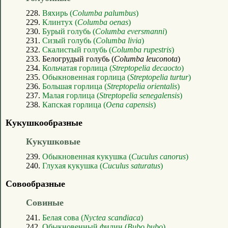
228.
Вяхирь (
Columba palumbus
)
229.
Клинтух (
Columba oenas
)
230.
Бурый голубь (
Columba eversmanni
)
231.
Сизый голубь (
Columba livia
)
232.
Скалистый голубь (
Columba rupestris
)
233. Белогрудый голубь (
Columba leuconota
)
234.
Кольчатая горлица (
Streptopelia decaocto
)
235.
Обыкновенная горлица (
Streptopelia turtur
)
236.
Большая горлица (
Streptopelia orientalis
)
237.
Малая горлица (
Streptopelia senegalensis
)
238.
Капская горлица (
Oena capensis
)
Кукушкообразные
Кукушковые
239.
Обыкновенная кукушка (
Cuculus canorus
)
240.
Глухая кукушка (
Cuculus saturatus
)
Совообразные
Совиные
241.
Белая сова (
Nyctea scandiaca
)
242.
Обыкновенный филин (
Bubo bubo
)