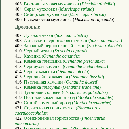
403.
Восточная малая мухоловка (
Ficedula albicilla
)
404.
Серая мухоловка (
Muscicapa striata
)
405.
Сибирская мухоловка (
Muscicapa sibirica
)
406. Рыжехвостая мухоловка (
Muscicapa ruficauda
)
Дроздовые
407.
Луговой чекан (
Saxicola rubetra
)
408.
Азиатский черноголовый чекан (
Saxicola maurus
)
409.
Западный черноголовый чекан (
Saxicola rubicola
)
410.
Черный чекан (
Saxicola caprata
)
411.
Каменка (
Oenanthe oenanthe
)
412.
Каменка-плешанка (
Oenanthe pleschanka
)
413.
Черноухая каменка (
Oenanthe melanoleuca
)
414.
Черная каменка (
Oenanthe picata
)
415.
Черношейная каменка (
Oenanthe finschii
)
416.
Пустынная каменка (
Oenanthe deserti
)
417.
Каменка-плясунья (
Oenanthe isabellina
)
418.
Тугайный соловей (
Cercotrichas galactotes
)
419.
Пестрый каменный дрозд (
Monticola saxatilis
)
420.
Синий каменный дрозд (
Monticola solitarius
)
421.
Седоголовая горихвостка (
Phoenicurus
caeruleocephalus
)
422.
Обыкновенная горихвостка (
Phoenicurus
phoenicurus
)
423.
Горихвостка-чернушка (
Phoenicurus ochruros
)