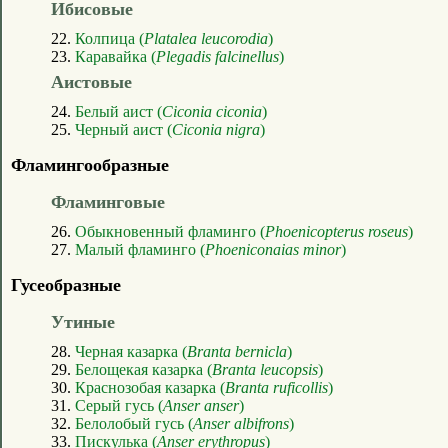
Ибисовые
22.
Колпица (
Platalea leucorodia
)
23.
Каравайка (
Plegadis falcinellus
)
Аистовые
24.
Белый аист (
Ciconia ciconia
)
25.
Черный аист (
Ciconia nigra
)
Фламингообразные
Фламинговые
26.
Обыкновенный фламинго (
Phoenicopterus roseus
)
27.
Малый фламинго (
Phoeniconaias minor
)
Гусеобразные
Утиные
28.
Черная казарка (
Branta bernicla
)
29.
Белощекая казарка (
Branta leucopsis
)
30.
Краснозобая казарка (
Branta ruficollis
)
31.
Серый гусь (
Anser anser
)
32.
Белолобый гусь (
Anser albifrons
)
33.
Пискулька (
Anser erythropus
)