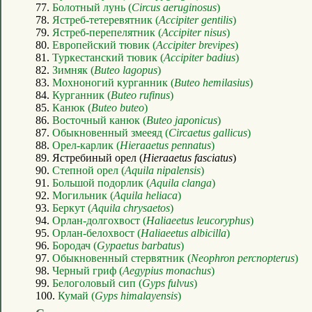
77.
Болотный лунь (
Circus aeruginosus
)
78.
Ястреб-тетеревятник (
Accipiter gentilis
)
79.
Ястреб-перепелятник (
Accipiter nisus
)
80.
Европейский тювик (
Accipiter brevipes
)
81.
Туркестанский тювик (
Accipiter badius
)
82.
Зимняк (
Buteo lagopus
)
83.
Мохноногий курганник (
Buteo hemilasius
)
84.
Курганник (
Buteo rufinus
)
85.
Канюк (
Buteo buteo
)
86.
Восточный канюк (
Buteo japonicus
)
87.
Обыкновенный змееяд (
Circaetus gallicus
)
88.
Орел-карлик (
Hieraaetus pennatus
)
89. Ястребиный орел (
Hieraaetus fasciatus
)
90.
Степной орел (
Aquila nipalensis
)
91.
Большой подорлик (
Aquila clanga
)
92.
Могильник (
Aquila heliaca
)
93.
Беркут (
Aquila chrysaetos
)
94.
Орлан-долгохвост (
Haliaeetus leucoryphus
)
95.
Орлан-белохвост (
Haliaeetus albicilla
)
96.
Бородач (
Gypaetus barbatus
)
97.
Обыкновенный стервятник (
Neophron percnopterus
)
98.
Черный гриф (
Aegypius monachus
)
99.
Белоголовый сип (
Gyps fulvus
)
100.
Кумай (
Gyps himalayensis
)