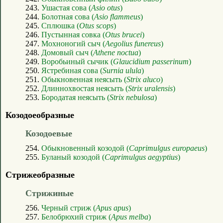
243.
Ушастая сова (
Asio otus
)
244.
Болотная сова (
Asio flammeus
)
245.
Сплюшка (
Otus scops
)
246.
Пустынная совка (
Otus brucei
)
247.
Мохноногий сыч (
Aegolius funereus
)
248.
Домовый сыч (
Athene noctua
)
249.
Воробьиный сычик (
Glaucidium passerinum
)
250.
Ястребиная сова (
Surnia ulula
)
251.
Обыкновенная неясыть (
Strix aluco
)
252.
Длиннохвостая неясыть (
Strix uralensis
)
253.
Бородатая неясыть (
Strix nebulosa
)
Козодоеобразные
Козодоевые
254.
Обыкновенный козодой (
Caprimulgus europaeus
)
255.
Буланый козодой (
Caprimulgus aegyptius
)
Стрижеобразные
Стрижиные
256.
Черный стриж (
Apus apus
)
257.
Белобрюхий стриж (
Apus melba
)