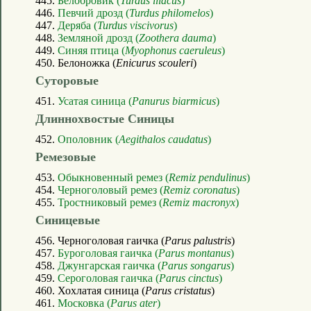
445.
Белобровик (
Turdus iliacus
)
446.
Певчий дрозд (
Turdus philomelos
)
447.
Деряба (
Turdus viscivorus
)
448.
Земляной дрозд (
Zoothera dauma
)
449.
Синяя птица (
Myophonus caeruleus
)
450. Белоножка (
Enicurus scouleri
)
Суторовые
451.
Усатая синица (
Panurus biarmicus
)
Длиннохвостые Синицы
452.
Ополовник (
Aegithalos caudatus
)
Ремезовые
453.
Обыкновенный ремез (
Remiz pendulinus
)
454.
Черноголовый ремез (
Remiz coronatus
)
455.
Тростниковый ремез (
Remiz macronyx
)
Синицевые
456. Черноголовая гаичка (
Parus palustris
)
457.
Буроголовая гаичка (
Parus montanus
)
458.
Джунгарская гаичка (
Parus songarus
)
459.
Сероголовая гаичка (
Parus cinctus
)
460. Хохлатая синица (
Parus cristatus
)
461.
Московка (
Parus ater
)