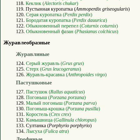
118.
Кеклик (
Alectoris chukar
)
119. Пустынная куропатка (
Ammoperdix griseogularis
)
120.
Серая куропатка (
Perdix perdix
)
121.
Бородатая куропатка (
Perdix dauurica
)
122.
Обыкновенный перепел (
Coturnix coturnix
)
123.
Обыкновенный фазан (
Phasianus colchicus
)
Журавлеобразные
Журавлиные
124.
Серый журавль (
Grus grus
)
125.
Стерх (
Grus leucogeranus
)
126.
Журавль-красавка (
Anthropoides virgo
)
Пастушковые
127.
Пастушок (
Rallus aquaticus
)
128.
Погоныш (
Porzana porzana
)
129.
Малый погоныш (
Porzana parva
)
130.
Погоныш-крошка (
Porzana pusilla
)
131.
Коростель (
Crex crex
)
132.
Камышница (
Gallinula chloropus
)
133. Султанка (
Porphyrio porphyrio
)
134.
Лысуха (
Fulica atra
)
Дрофиные