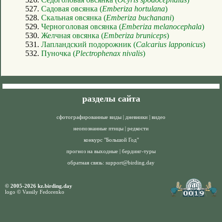
527.
Садовая овсянка (
Emberiza hortulana
)
528.
Скальная овсянка (
Emberiza buchanani
)
529.
Черноголовая овсянка (
Emberiza melanocephala
)
530.
Желчная овсянка (
Emberiza bruniceps
)
531.
Лапландский подорожник (
Calcarius lapponicus
)
532.
Пуночка (
Plectrophenax nivalis
)
разделы сайта
сфотографированные виды
|
дневники
|
видео
неопознанные птицы
|
редкости
конкурс "Большой Год"
прогноз на выходные
|
бердинг-туры
обратная связь:
support@birding.day
© 2005-2026 kz.birding.day
logo © Vassily Fedorenko