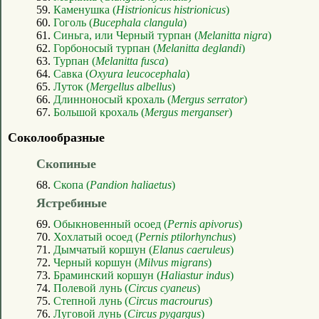
59.
Каменушка (
Histrionicus histrionicus
)
60.
Гоголь (
Bucephala clangula
)
61.
Синьга, или Черный турпан (
Melanitta nigra
)
62.
Горбоносый турпан (
Melanitta deglandi
)
63.
Турпан (
Melanitta fusca
)
64.
Савка (
Oxyura leucocephala
)
65.
Луток (
Mergellus albellus
)
66.
Длинноносый крохаль (
Mergus serrator
)
67.
Большой крохаль (
Mergus merganser
)
Соколообразные
Скопиные
68.
Скопа (
Pandion haliaetus
)
Ястребиные
69.
Обыкновенный осоед (
Pernis apivorus
)
70.
Хохлатый осоед (
Pernis ptilorhynchus
)
71.
Дымчатый коршун (
Elanus caeruleus
)
72.
Черный коршун (
Milvus migrans
)
73.
Браминский коршун (
Haliastur indus
)
74.
Полевой лунь (
Circus cyaneus
)
75.
Степной лунь (
Circus macrourus
)
76.
Луговой лунь (
Circus pygargus
)