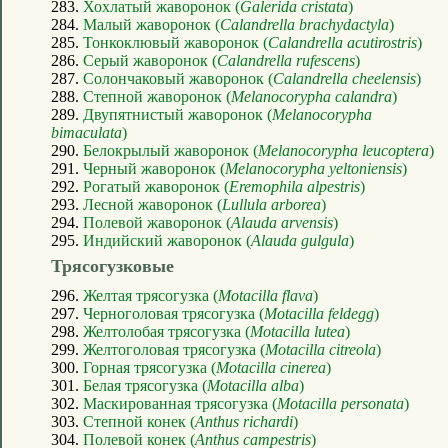
283.
Хохлатый жаворонок (
Galerida cristata
)
284.
Малый жаворонок (
Calandrella brachydactyla
)
285.
Тонкоклювый жаворонок (
Calandrella acutirostris
)
286.
Серый жаворонок (
Calandrella rufescens
)
287.
Солончаковый жаворонок (
Calandrella cheelensis
)
288.
Степной жаворонок (
Melanocorypha calandra
)
289.
Двупятнистый жаворонок (
Melanocorypha
bimaculata
)
290.
Белокрылый жаворонок (
Melanocorypha leucoptera
)
291.
Черный жаворонок (
Melanocorypha yeltoniensis
)
292.
Рогатый жаворонок (
Eremophila alpestris
)
293.
Лесной жаворонок (
Lullula arborea
)
294.
Полевой жаворонок (
Alauda arvensis
)
295.
Индийский жаворонок (
Alauda gulgula
)
Трясогузковые
296.
Желтая трясогузка (
Motacilla flava
)
297.
Черноголовая трясогузка (
Motacilla feldegg
)
298.
Желтолобая трясогузка (
Motacilla lutea
)
299.
Желтоголовая трясогузка (
Motacilla citreola
)
300.
Горная трясогузка (
Motacilla cinerea
)
301.
Белая трясогузка (
Motacilla alba
)
302.
Маскированная трясогузка (
Motacilla personata
)
303.
Степной конек (
Anthus richardi
)
304.
Полевой конек (
Anthus campestris
)