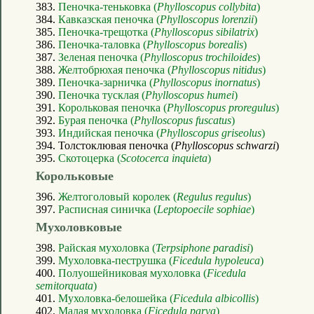
383.
Пеночка-теньковка (
Phylloscopus collybita
)
384.
Кавказская пеночка (
Phylloscopus lorenzii
)
385.
Пеночка-трещотка (
Phylloscopus sibilatrix
)
386.
Пеночка-таловка (
Phylloscopus borealis
)
387.
Зеленая пеночка (
Phylloscopus trochiloides
)
388.
Желтобрюхая пеночка (
Phylloscopus nitidus
)
389.
Пеночка-зарничка (
Phylloscopus inornatus
)
390.
Пеночка тусклая (
Phylloscopus humei
)
391.
Корольковая пеночка (
Phylloscopus proregulus
)
392.
Бурая пеночка (
Phylloscopus fuscatus
)
393.
Индийская пеночка (
Phylloscopus griseolus
)
394. Толстоклювая пеночка (
Phylloscopus schwarzi
)
395.
Скотоцерка (
Scotocerca inquieta
)
Корольковые
396.
Желтоголовый королек (
Regulus regulus
)
397.
Расписная синичка (
Leptopoecile sophiae
)
Мухоловковые
398.
Райская мухоловка (
Terpsiphone paradisi
)
399.
Мухоловка-пеструшка (
Ficedula hypoleuca
)
400.
Полуошейниковая мухоловка (
Ficedula
semitorquata
)
401.
Мухоловка-белошейка (
Ficedula albicollis
)
402.
Малая мухоловка (
Ficedula parva
)