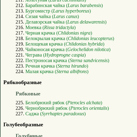
212.
Барабинская чайка (
Larus barabensis
)
213.
Бургомистр (
Larus hyperboreus
)
214.
Сизая чайка (
Larus canus
)
215.
Делавэрская чайка (
Larus delawarensis
)
216.
Моевка (
Rissa tridactyla
)
217.
Черная крачка (
Chlidonias nigra
)
218.
Белокрылая крачка (
Chlidonias leucopterus
)
219.
Белощекая крачка (
Chlidonias hybrida
)
220.
Чайконосая крачка (
Gelochelidon nilotica
)
221.
Чеграва (
Hydroprogne caspia
)
222.
Пестроносая крачка (
Sterna sandvicensis
)
223.
Речная крачка (
Sterna hirundo
)
224.
Малая крачка (
Sterna albifrons
)
Рябкообразные
Рябковые
225.
Белобрюхий рябок (
Pterocles alchata
)
226.
Чернобрюхий рябок (
Pterocles orientalis
)
227.
Саджа (
Syrrhaptes paradoxus
)
Голубеобразные
Голубиные