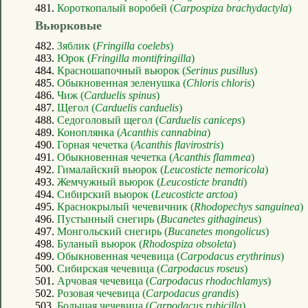
481.
Короткопалый воробей (
Carpospiza brachydactyla
)
Вьюрковые
482.
Зяблик (
Fringilla coelebs
)
483.
Юрок (
Fringilla montifringilla
)
484.
Красношапочный вьюрок (
Serinus pusillus
)
485.
Обыкновенная зеленушка (
Chloris chloris
)
486.
Чиж (
Carduelis spinus
)
487.
Щегол (
Carduelis carduelis
)
488.
Седоголовый щегол (
Carduelis caniceps
)
489.
Коноплянка (
Acanthis cannabina
)
490.
Горная чечетка (
Acanthis flavirostris
)
491.
Обыкновенная чечетка (
Acanthis flammea
)
492.
Гималайский вьюрок (
Leucosticte nemoricola
)
493.
Жемчужный вьюрок (
Leucosticte brandti
)
494.
Сибирский вьюрок (
Leucosticte arctoa
)
495.
Краснокрылый чечевичник (
Rhodopechys sanguinea
)
496.
Пустынный снегирь (
Bucanetes githagineus
)
497.
Монгольский снегирь (
Bucanetes mongolicus
)
498.
Буланый вьюрок (
Rhodospiza obsoleta
)
499.
Обыкновенная чечевица (
Carpodacus erythrinus
)
500.
Сибирская чечевица (
Carpodacus roseus
)
501.
Арчовая чечевица (
Carpodacus rhodochlamys
)
502.
Розовая чечевица (
Carpodacus grandis
)
503.
Большая чечевица (
Carpodacus rubicilla
)