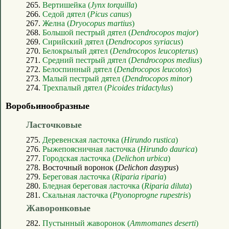
265.
Вертишейка (
Jynx torquilla
)
266.
Седой дятел (
Picus canus
)
267.
Желна (
Dryocopus martius
)
268.
Большой пестрый дятел (
Dendrocopos major
)
269.
Сирийский дятел (
Dendrocopos syriacus
)
270.
Белокрылый дятел (
Dendrocopos leucopterus
)
271.
Средний пестрый дятел (
Dendrocopos medius
)
272.
Белоспинный дятел (
Dendrocopos leucotos
)
273.
Малый пестрый дятел (
Dendrocopos minor
)
274.
Трехпалый дятел (
Picoides tridactylus
)
Воробьинообразные
Ласточковые
275.
Деревенская ласточка (
Hirundo rustica
)
276.
Рыжепоясничная ласточка (
Hirundo daurica
)
277.
Городская ласточка (
Delichon urbica
)
278. Восточный воронок (
Delichon dasypus
)
279.
Береговая ласточка (
Riparia riparia
)
280.
Бледная береговая ласточка (
Riparia diluta
)
281.
Скальная ласточка (
Ptyonoprogne rupestris
)
Жаворонковые
282.
Пустынный жаворонок (
Ammomanes deserti
)