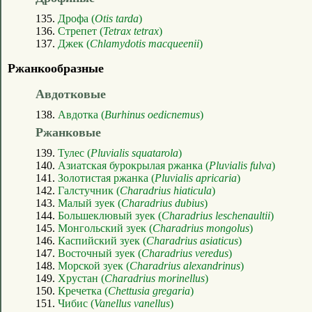
135.
Дрофа (
Otis tarda
)
136.
Стрепет (
Tetrax tetrax
)
137.
Джек (
Chlamydotis macqueenii
)
Ржанкообразные
Авдотковые
138.
Авдотка (
Burhinus oedicnemus
)
Ржанковые
139.
Тулес (
Pluvialis squatarola
)
140.
Азиатская бурокрылая ржанка (
Pluvialis fulva
)
141.
Золотистая ржанка (
Pluvialis apricaria
)
142.
Галстучник (
Charadrius hiaticula
)
143.
Малый зуек (
Charadrius dubius
)
144.
Большеклювый зуек (
Charadrius leschenaultii
)
145.
Монгольский зуек (
Charadrius mongolus
)
146.
Каспийский зуек (
Charadrius asiaticus
)
147.
Восточный зуек (
Charadrius veredus
)
148.
Морской зуек (
Charadrius alexandrinus
)
149.
Хрустан (
Charadrius morinellus
)
150.
Кречетка (
Chettusia gregaria
)
151.
Чибис (
Vanellus vanellus
)