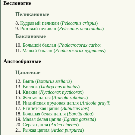
Веслоногие
Пеликановые
8.
Кудрявый пеликан (
Pelecanus crispus
)
9.
Розовый пеликан (
Pelecanus onocrotalus
)
Баклановые
10.
Большой баклан (
Phalacrocorax carbo
)
11.
Малый баклан (
Phalacrocorax pygmaeus
)
Аистообразные
Цаплевые
12.
Выпь (
Botaurus stellaris
)
13.
Волчок (
Ixobrychus minutus
)
14.
Кваква (
Nycticorax nycticorax
)
15.
Желтая цапля (
Ardeola ralloides
)
16.
Индийская прудовая цапля (
Ardeola grayii
)
17.
Египетская цапля (
Bubulcus ibis
)
18.
Большая белая цапля (
Egretta alba
)
19.
Малая белая цапля (
Egretta garzetta
)
20.
Серая цапля (
Ardea cinerea
)
21.
Рыжая цапля (
Ardea purpurea
)