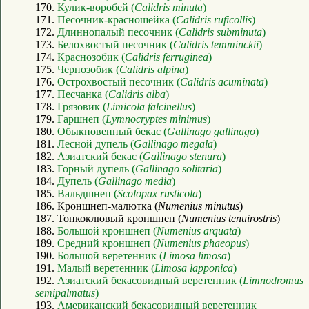
170.
Кулик-воробей (
Calidris minuta
)
171.
Песочник-красношейка (
Calidris ruficollis
)
172.
Длиннопалый песочник (
Calidris subminuta
)
173.
Белохвостый песочник (
Calidris temminckii
)
174.
Краснозобик (
Calidris ferruginea
)
175.
Чернозобик (
Calidris alpina
)
176.
Острохвостый песочник (
Calidris acuminata
)
177.
Песчанка (
Calidris alba
)
178.
Грязовик (
Limicola falcinellus
)
179.
Гаршнеп (
Lymnocryptes minimus
)
180.
Обыкновенный бекас (
Gallinago gallinago
)
181.
Лесной дупель (
Gallinago megala
)
182.
Азиатский бекас (
Gallinago stenura
)
183.
Горный дупель (
Gallinago solitaria
)
184.
Дупель (
Gallinago media
)
185.
Вальдшнеп (
Scolopax rusticola
)
186. Кроншнеп-малютка (
Numenius minutus
)
187. Тонкоклювый кроншнеп (
Numenius tenuirostris
)
188.
Большой кроншнеп (
Numenius arquata
)
189.
Средний кроншнеп (
Numenius phaeopus
)
190.
Большой веретенник (
Limosa limosa
)
191.
Малый веретенник (
Limosa lapponica
)
192.
Азиатский бекасовидный веретенник (
Limnodromus
semipalmatus
)
193.
Американский бекасовидный веретенник