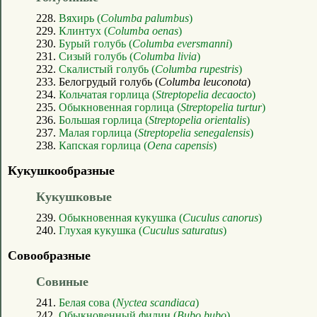
228.
Вяхирь (
Columba palumbus
)
229.
Клинтух (
Columba oenas
)
230.
Бурый голубь (
Columba eversmanni
)
231.
Сизый голубь (
Columba livia
)
232.
Скалистый голубь (
Columba rupestris
)
233. Белогрудый голубь (
Columba leuconota
)
234.
Кольчатая горлица (
Streptopelia decaocto
)
235.
Обыкновенная горлица (
Streptopelia turtur
)
236.
Большая горлица (
Streptopelia orientalis
)
237.
Малая горлица (
Streptopelia senegalensis
)
238.
Капская горлица (
Oena capensis
)
Кукушкообразные
Кукушковые
239.
Обыкновенная кукушка (
Cuculus canorus
)
240.
Глухая кукушка (
Cuculus saturatus
)
Совообразные
Совиные
241.
Белая сова (
Nyctea scandiaca
)
242.
Обыкновенный филин (
Bubo bubo
)