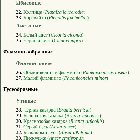
Ибисовые
22.
Колпица (
Platalea leucorodia
)
23.
Каравайка (
Plegadis falcinellus
)
Аистовые
24.
Белый аист (
Ciconia ciconia
)
25.
Черный аист (
Ciconia nigra
)
Фламингообразные
Фламинговые
26.
Обыкновенный фламинго (
Phoenicopterus roseus
)
27.
Малый фламинго (
Phoeniconaias minor
)
Гусеобразные
Утиные
28.
Черная казарка (
Branta bernicla
)
29.
Белощекая казарка (
Branta leucopsis
)
30.
Краснозобая казарка (
Branta ruficollis
)
31.
Серый гусь (
Anser anser
)
32.
Белолобый гусь (
Anser albifrons
)
33.
Пискулька (
Anser erythropus
)