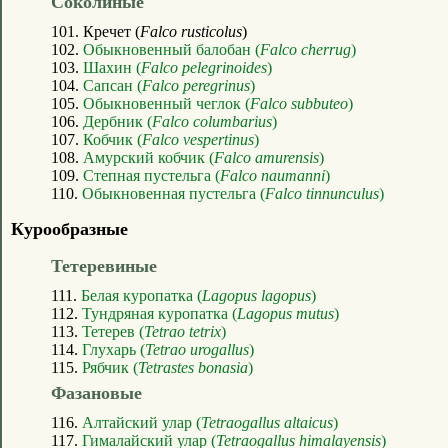
Соколиные
101. Кречет (
Falco rusticolus
)
102.
Обыкновенный балобан (
Falco cherrug
)
103.
Шахин (
Falco pelegrinoides
)
104.
Сапсан (
Falco peregrinus
)
105.
Обыкновенный чеглок (
Falco subbuteo
)
106.
Дербник (
Falco columbarius
)
107.
Кобчик (
Falco vespertinus
)
108.
Амурский кобчик (
Falco amurensis
)
109.
Степная пустельга (
Falco naumanni
)
110.
Обыкновенная пустельга (
Falco tinnunculus
)
Курообразные
Тетеревиные
111.
Белая куропатка (
Lagopus lagopus
)
112.
Тундряная куропатка (
Lagopus mutus
)
113.
Тетерев (
Tetrao tetrix
)
114.
Глухарь (
Tetrao urogallus
)
115.
Рябчик (
Tetrastes bonasia
)
Фазановые
116.
Алтайский улар (
Tetraogallus altaicus
)
117.
Гималайский улар (
Tetraogallus himalayensis
)