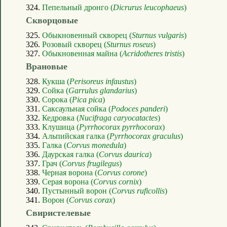
324.
Пепельный дронго (
Dicrurus leucophaeus
)
Скворцовые
325.
Обыкновенный скворец (
Sturnus vulgaris
)
326.
Розовый скворец (
Sturnus roseus
)
327.
Обыкновенная майна (
Acridotheres tristis
)
Врановые
328.
Кукша (
Perisoreus infaustus
)
329.
Сойка (
Garrulus glandarius
)
330.
Сорока (
Pica pica
)
331.
Саксаульная сойка (
Podoces panderi
)
332.
Кедровка (
Nucifraga caryocatactes
)
333.
Клушица (
Pyrrhocorax pyrrhocorax
)
334.
Альпийская галка (
Pyrrhocorax graculus
)
335.
Галка (
Corvus monedula
)
336.
Даурская галка (
Corvus daurica
)
337.
Грач (
Corvus frugilegus
)
338.
Черная ворона (
Corvus corone
)
339.
Серая ворона (
Corvus cornix
)
340.
Пустынный ворон (
Corvus ruficollis
)
341.
Ворон (
Corvus corax
)
Свиристелевые