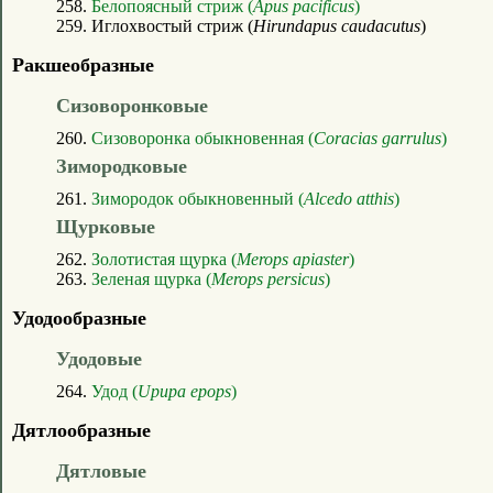
258.
Белопоясный стриж (
Apus pacificus
)
259. Иглохвостый стриж (
Hirundapus caudacutus
)
Ракшеобразные
Сизоворонковые
260.
Сизоворонка обыкновенная (
Coracias garrulus
)
Зимородковые
261.
Зимородок обыкновенный (
Alcedo atthis
)
Щурковые
262.
Золотистая щурка (
Merops apiaster
)
263.
Зеленая щурка (
Merops persicus
)
Удодообразные
Удодовые
264.
Удод (
Upupa epops
)
Дятлообразные
Дятловые