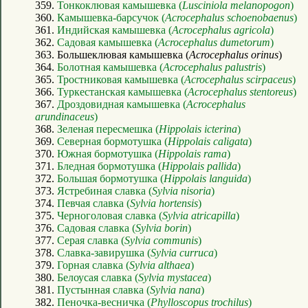
359.
Тонкоклювая камышевка (
Lusciniola melanopogon
)
360.
Камышевка-барсучок (
Acrocephalus schoenobaenus
)
361.
Индийская камышевка (
Acrocephalus agricola
)
362.
Садовая камышевка (
Acrocephalus dumetorum
)
363. Большеклювая камышевка (
Acrocephalus orinus
)
364.
Болотная камышевка (
Acrocephalus palustris
)
365.
Тростниковая камышевка (
Acrocephalus scirpaceus
)
366.
Туркестанская камышевка (
Acrocephalus stentoreus
)
367.
Дроздовидная камышевка (
Acrocephalus
arundinaceus
)
368.
Зеленая пересмешка (
Hippolais icterina
)
369.
Северная бормотушка (
Hippolais caligata
)
370.
Южная бормотушка (
Hippolais rama
)
371.
Бледная бормотушка (
Hippolais pallida
)
372.
Большая бормотушка (
Hippolais languida
)
373.
Ястребиная славка (
Sylvia nisoria
)
374.
Певчая славка (
Sylvia hortensis
)
375.
Черноголовая славка (
Sylvia atricapilla
)
376.
Садовая славка (
Sylvia borin
)
377.
Серая славка (
Sylvia communis
)
378.
Славка-завирушка (
Sylvia curruca
)
379.
Горная славка (
Sylvia althaea
)
380.
Белоусая славка (
Sylvia mystacea
)
381.
Пустынная славка (
Sylvia nana
)
382.
Пеночка-весничка (
Phylloscopus trochilus
)