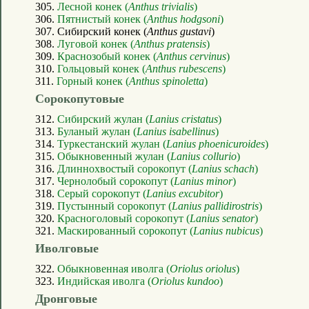
305.
Лесной конек (
Anthus trivialis
)
306.
Пятнистый конек (
Anthus hodgsoni
)
307. Сибирский конек (
Anthus gustavi
)
308.
Луговой конек (
Anthus pratensis
)
309.
Краснозобый конек (
Anthus cervinus
)
310.
Гольцовый конек (
Anthus rubescens
)
311.
Горный конек (
Anthus spinoletta
)
Сорокопутовые
312.
Сибирский жулан (
Lanius cristatus
)
313.
Буланый жулан (
Lanius isabellinus
)
314.
Туркестанский жулан (
Lanius phoenicuroides
)
315.
Обыкновенный жулан (
Lanius collurio
)
316.
Длиннохвостый сорокопут (
Lanius schach
)
317.
Чернолобый сорокопут (
Lanius minor
)
318.
Серый сорокопут (
Lanius excubitor
)
319.
Пустынный сорокопут (
Lanius pallidirostris
)
320.
Красноголовый сорокопут (
Lanius senator
)
321.
Маскированный сорокопут (
Lanius nubicus
)
Иволговые
322.
Обыкновенная иволга (
Oriolus oriolus
)
323.
Индийская иволга (
Oriolus kundoo
)
Дронговые