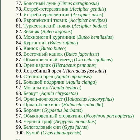
77.
Болотный лунь (
Circus aeruginosus
)
78.
Ястреб-тетеревятник (
Accipiter gentilis
)
79.
Ястреб-перепелятник (
Accipiter nisus
)
80.
Европейский тювик (
Accipiter brevipes
)
81.
Туркестанский тювик (
Accipiter badius
)
82.
Зимняк (
Buteo lagopus
)
83.
Мохноногий курганник (
Buteo hemilasius
)
84.
Курганник (
Buteo rufinus
)
85.
Канюк (
Buteo buteo
)
86.
Восточный канюк (
Buteo japonicus
)
87.
Обыкновенный змееяд (
Circaetus gallicus
)
88.
Орел-карлик (
Hieraaetus pennatus
)
89. Ястребиный орел (
Hieraaetus fasciatus
)
90.
Степной орел (
Aquila nipalensis
)
91.
Большой подорлик (
Aquila clanga
)
92.
Могильник (
Aquila heliaca
)
93.
Беркут (
Aquila chrysaetos
)
94.
Орлан-долгохвост (
Haliaeetus leucoryphus
)
95.
Орлан-белохвост (
Haliaeetus albicilla
)
96.
Бородач (
Gypaetus barbatus
)
97.
Обыкновенный стервятник (
Neophron percnopterus
)
98.
Черный гриф (
Aegypius monachus
)
99.
Белоголовый сип (
Gyps fulvus
)
100.
Кумай (
Gyps himalayensis
)