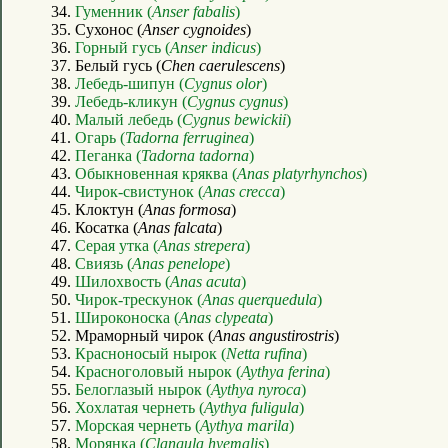
34.
Гуменник (
Anser fabalis
)
35. Сухонос (
Anser cygnoides
)
36.
Горный гусь (
Anser indicus
)
37. Белый гусь (
Chen caerulescens
)
38.
Лебедь-шипун (
Cygnus olor
)
39.
Лебедь-кликун (
Cygnus cygnus
)
40.
Малый лебедь (
Cygnus bewickii
)
41.
Огарь (
Tadorna ferruginea
)
42.
Пеганка (
Tadorna tadorna
)
43.
Обыкновенная кряква (
Anas platyrhynchos
)
44.
Чирок-свистунок (
Anas crecca
)
45. Клоктун (
Anas formosa
)
46. Косатка (
Anas falcata
)
47.
Серая утка (
Anas strepera
)
48.
Свиязь (
Anas penelope
)
49.
Шилохвость (
Anas acuta
)
50.
Чирок-трескунок (
Anas querquedula
)
51.
Широконоска (
Anas clypeata
)
52. Мраморный чирок (
Anas angustirostris
)
53.
Красноносый нырок (
Netta rufina
)
54.
Красноголовый нырок (
Aythya ferina
)
55.
Белоглазый нырок (
Aythya nyroca
)
56.
Хохлатая чернеть (
Aythya fuligula
)
57.
Морская чернеть (
Aythya marila
)
58.
Морянка (
Clangula hyemalis
)