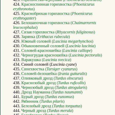
424.
Красноспинная горихвостка (
Phoenicurus
erythronotus
)
425.
Краснобрюхая горихвостка (
Phoenicurus
erythrogaster
)
426.
Белошапочная горихвостка (
Chaimarrornis
leucocephalus
)
427.
Сизая горихвостка (
Rhyacornis fuliginosus
)
428.
Зарянка (
Erithacus rubecula
)
429.
Южный соловей (
Luscinia megarhynchos
)
430.
Обыкновенный соловей (
Luscinia luscinia
)
431.
Соловей-красношейка (
Luscinia calliope
)
432.
Черногрудая красношейка (
Luscinia pectoralis
)
433.
Варакушка (
Luscinia svecica
)
434. Синий соловей (
Luscinia cyane
)
435.
Синехвостка (
Tarsiger cyanurus
)
436.
Соловей-белошейка (
Irania gutturalis
)
437.
Оливковый дрозд (
Turdus obscurus
)
438.
Краснозобый дрозд (
Turdus ruficollis
)
439.
Чернозобый дрозд (
Turdus atrogularis
)
440.
Дрозд Науманна (
Turdus naumanni
)
441.
Бурый дрозд (
Turdus eunomus
)
442.
Рябинник (
Turdus pilaris
)
443.
Белозобый дрозд (
Turdus torquatus
)
444.
Черный дрозд (
Turdus merula
)