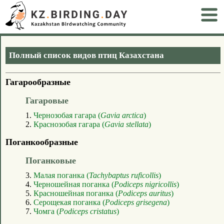
Полный список видов птиц Казахстана
Гагарообразные
Гагаровые
1.
Чернозобая гагара (
Gavia arctica
)
2.
Краснозобая гагара (
Gavia stellata
)
Поганкообразные
Поганковые
3.
Малая поганка (
Tachybaptus ruficollis
)
4.
Черношейная поганка (
Podiceps nigricollis
)
5.
Красношейная поганка (
Podiceps auritus
)
6.
Серощекая поганка (
Podiceps grisegena
)
7.
Чомга (
Podiceps cristatus
)