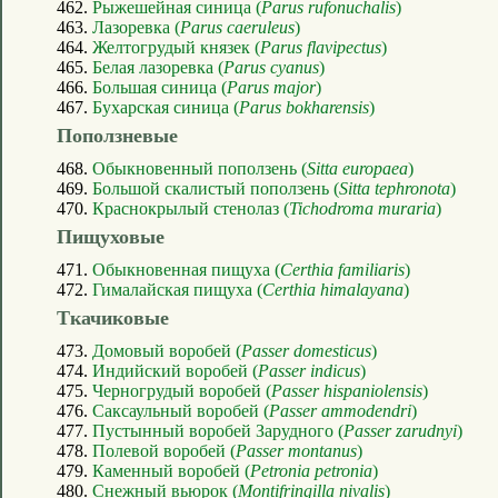
462.
Рыжешейная синица (
Parus rufonuchalis
)
463.
Лазоревка (
Parus caeruleus
)
464.
Желтогрудый князек (
Parus flavipectus
)
465.
Белая лазоревка (
Parus cyanus
)
466.
Большая синица (
Parus major
)
467.
Бухарская синица (
Parus bokharensis
)
Поползневые
468.
Обыкновенный поползень (
Sitta europaea
)
469.
Большой скалистый поползень (
Sitta tephronota
)
470.
Краснокрылый стенолаз (
Tichodroma muraria
)
Пищуховые
471.
Обыкновенная пищуха (
Certhia familiaris
)
472.
Гималайская пищуха (
Certhia himalayana
)
Ткачиковые
473.
Домовый воробей (
Passer domesticus
)
474.
Индийский воробей (
Passer indicus
)
475.
Черногрудый воробей (
Passer hispaniolensis
)
476.
Саксаульный воробей (
Passer ammodendri
)
477.
Пустынный воробей Зарудного (
Passer zarudnyi
)
478.
Полевой воробей (
Passer montanus
)
479.
Каменный воробей (
Petronia petronia
)
480.
Снежный вьюрок (
Montifringilla nivalis
)