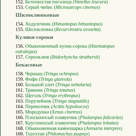
152.
Белохвостая пигалица (
Vanellus leucura
)
153.
Серый чибис (
Microsarcops cinereus
)
Шилоклювковые
154.
Ходулочник (
Himantopus himantopus
)
155.
Шилоклювка (
Recurvirostra avosetta
)
Кулики-сороки
156.
Обыкновенный кулик-сорока (
Haematopus
ostralegus
)
157.
Серпоклюв (
Ibidorhyncha struthersii
)
Бекасовые
158.
Черныш (
Tringa ochropus
)
159.
Фифи (
Tringa glareola
)
160.
Большой улит (
Tringa nebularia
)
161.
Травник (
Tringa totanus
)
162.
Щеголь (
Tringa erythropus
)
163.
Поручейник (
Tringa stagnatilis
)
164.
Перевозчик (
Actitis hypoleucos
)
165.
Мородунка (
Xenus cinereus
)
166.
Плосконосый плавунчик (
Phalaropus fulicarius
)
167.
Круглоносый плавунчик (
Phalaropus lobatus
)
168.
Обыкновенная камнешарка (
Arenaria interpres
)
169.
Турухтан (
Philomachus pugnax
)