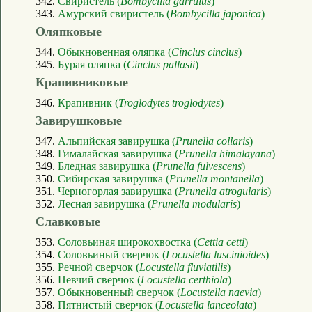
342.
Свиристель (
Bombycilla garrulus
)
343.
Амурский свиристель (
Bombycilla japonica
)
Оляпковые
344.
Обыкновенная оляпка (
Cinclus cinclus
)
345.
Бурая оляпка (
Cinclus pallasii
)
Крапивниковые
346.
Крапивник (
Troglodytes troglodytes
)
Завирушковые
347.
Альпийская завирушка (
Prunella collaris
)
348.
Гималайская завирушка (
Prunella himalayana
)
349.
Бледная завирушка (
Prunella fulvescens
)
350.
Сибирская завирушка (
Prunella montanella
)
351.
Черногорлая завирушка (
Prunella atrogularis
)
352.
Лесная завирушка (
Prunella modularis
)
Славковые
353.
Соловьиная широкохвостка (
Cettia cetti
)
354.
Соловьиный сверчок (
Locustella luscinioides
)
355.
Речной сверчок (
Locustella fluviatilis
)
356.
Певчий сверчок (
Locustella certhiola
)
357.
Обыкновенный сверчок (
Locustella naevia
)
358.
Пятнистый сверчок (
Locustella lanceolata
)