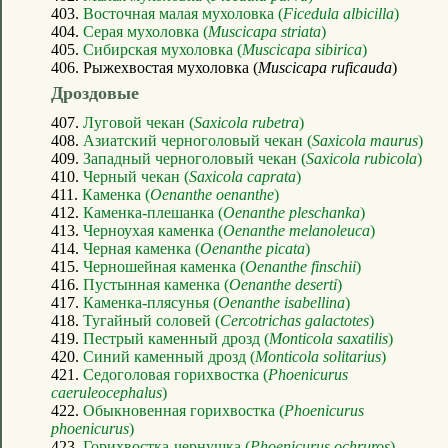
403.
Восточная малая мухоловка (
Ficedula albicilla
)
404.
Серая мухоловка (
Muscicapa striata
)
405.
Сибирская мухоловка (
Muscicapa sibirica
)
406. Рыжехвостая мухоловка (
Muscicapa ruficauda
)
Дроздовые
407.
Луговой чекан (
Saxicola rubetra
)
408.
Азиатский черноголовый чекан (
Saxicola maurus
)
409.
Западный черноголовый чекан (
Saxicola rubicola
)
410.
Черный чекан (
Saxicola caprata
)
411.
Каменка (
Oenanthe oenanthe
)
412.
Каменка-плешанка (
Oenanthe pleschanka
)
413.
Черноухая каменка (
Oenanthe melanoleuca
)
414.
Черная каменка (
Oenanthe picata
)
415.
Черношейная каменка (
Oenanthe finschii
)
416.
Пустынная каменка (
Oenanthe deserti
)
417.
Каменка-плясунья (
Oenanthe isabellina
)
418.
Тугайный соловей (
Cercotrichas galactotes
)
419.
Пестрый каменный дрозд (
Monticola saxatilis
)
420.
Синий каменный дрозд (
Monticola solitarius
)
421.
Седоголовая горихвостка (
Phoenicurus
caeruleocephalus
)
422.
Обыкновенная горихвостка (
Phoenicurus
phoenicurus
)
423.
Горихвостка-чернушка (
Phoenicurus ochruros
)