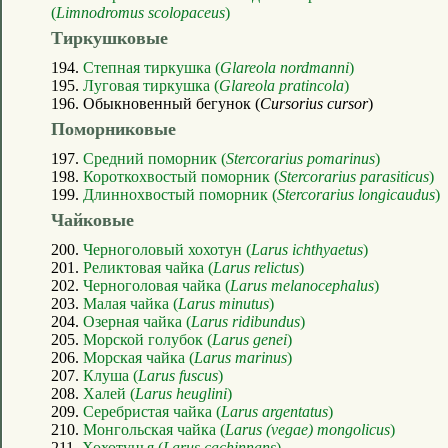
(
Limnodromus scolopaceus
)
Тиркушковые
194.
Степная тиркушка (
Glareola nordmanni
)
195.
Луговая тиркушка (
Glareola pratincola
)
196. Обыкновенный бегунок (
Cursorius cursor
)
Поморниковые
197.
Средний поморник (
Stercorarius pomarinus
)
198.
Короткохвостый поморник (
Stercorarius parasiticus
)
199.
Длиннохвостый поморник (
Stercorarius longicaudus
)
Чайковые
200.
Черноголовый хохотун (
Larus ichthyaetus
)
201.
Реликтовая чайка (
Larus relictus
)
202.
Черноголовая чайка (
Larus melanocephalus
)
203.
Малая чайка (
Larus minutus
)
204.
Озерная чайка (
Larus ridibundus
)
205.
Морской голубок (
Larus genei
)
206.
Морская чайка (
Larus marinus
)
207.
Клуша (
Larus fuscus
)
208.
Халей (
Larus heuglini
)
209.
Серебристая чайка (
Larus argentatus
)
210.
Монгольская чайка (
Larus (vegae) mongolicus
)
211.
Хохотунья (
Larus cachinnans
)