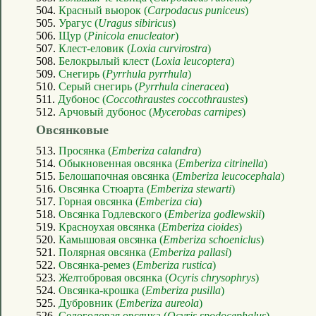
504.
Красный вьюрок (
Carpodacus puniceus
)
505.
Урагус (
Uragus sibiricus
)
506.
Щур (
Pinicola enucleator
)
507.
Клест-еловик (
Loxia curvirostra
)
508.
Белокрылый клест (
Loxia leucoptera
)
509.
Снегирь (
Pyrrhula pyrrhula
)
510.
Серый снегирь (
Pyrrhula cineracea
)
511.
Дубонос (
Coccothraustes coccothraustes
)
512.
Арчовый дубонос (
Mycerobas carnipes
)
Овсянковые
513.
Просянка (
Emberiza calandra
)
514.
Обыкновенная овсянка (
Emberiza citrinella
)
515.
Белошапочная овсянка (
Emberiza leucocephala
)
516.
Овсянка Стюарта (
Emberiza stewarti
)
517.
Горная овсянка (
Emberiza cia
)
518.
Овсянка Годлевского (
Emberiza godlewskii
)
519.
Красноухая овсянка (
Emberiza cioides
)
520.
Камышовая овсянка (
Emberiza schoeniclus
)
521.
Полярная овсянка (
Emberiza pallasi
)
522.
Овсянка-ремез (
Emberiza rustica
)
523.
Желтобровая овсянка (
Ocyris chrysophrys
)
524.
Овсянка-крошка (
Emberiza pusilla
)
525.
Дубровник (
Emberiza aureola
)
526.
Седоголовая овсянка (
Ocyris spodocephalus
)