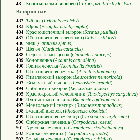
481.
Короткопалый воробей (
Carpospiza brachydactyla
)
Вьюрковые
482.
Зяблик (
Fringilla coelebs
)
483.
Юрок (
Fringilla montifringilla
)
484.
Красношапочный вьюрок (
Serinus pusillus
)
485.
Обыкновенная зеленушка (
Chloris chloris
)
486.
Чиж (
Carduelis spinus
)
487.
Щегол (
Carduelis carduelis
)
488.
Седоголовый щегол (
Carduelis caniceps
)
489.
Коноплянка (
Acanthis cannabina
)
490.
Горная чечетка (
Acanthis flavirostris
)
491.
Обыкновенная чечетка (
Acanthis flammea
)
492.
Гималайский вьюрок (
Leucosticte nemoricola
)
493.
Жемчужный вьюрок (
Leucosticte brandti
)
494.
Сибирский вьюрок (
Leucosticte arctoa
)
495.
Краснокрылый чечевичник (
Rhodopechys sanguinea
)
496.
Пустынный снегирь (
Bucanetes githagineus
)
497.
Монгольский снегирь (
Bucanetes mongolicus
)
498.
Буланый вьюрок (
Rhodospiza obsoleta
)
499.
Обыкновенная чечевица (
Carpodacus erythrinus
)
500.
Сибирская чечевица (
Carpodacus roseus
)
501.
Арчовая чечевица (
Carpodacus rhodochlamys
)
502.
Розовая чечевица (
Carpodacus grandis
)
503.
Большая чечевица (
Carpodacus rubicilla
)