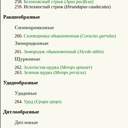
258.
Белопоясный стриж (
Apus pacificus
)
259. Иглохвостый стриж (
Hirundapus caudacutus
)
Ракшеобразные
Сизоворонковые
260.
Сизоворонка обыкновенная (
Coracias garrulus
)
Зимородковые
261.
Зимородок обыкновенный (
Alcedo atthis
)
Щурковые
262.
Золотистая щурка (
Merops apiaster
)
263.
Зеленая щурка (
Merops persicus
)
Удодообразные
Удодовые
264.
Удод (
Upupa epops
)
Дятлообразные
Дятловые