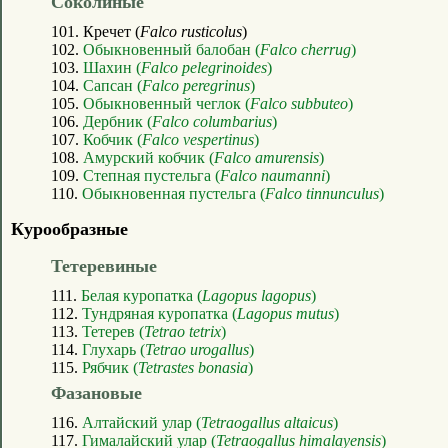
Соколиные
101. Кречет (
Falco rusticolus
)
102.
Обыкновенный балобан (
Falco cherrug
)
103.
Шахин (
Falco pelegrinoides
)
104.
Сапсан (
Falco peregrinus
)
105.
Обыкновенный чеглок (
Falco subbuteo
)
106.
Дербник (
Falco columbarius
)
107.
Кобчик (
Falco vespertinus
)
108.
Амурский кобчик (
Falco amurensis
)
109.
Степная пустельга (
Falco naumanni
)
110.
Обыкновенная пустельга (
Falco tinnunculus
)
Курообразные
Тетеревиные
111.
Белая куропатка (
Lagopus lagopus
)
112.
Тундряная куропатка (
Lagopus mutus
)
113.
Тетерев (
Tetrao tetrix
)
114.
Глухарь (
Tetrao urogallus
)
115.
Рябчик (
Tetrastes bonasia
)
Фазановые
116.
Алтайский улар (
Tetraogallus altaicus
)
117.
Гималайский улар (
Tetraogallus himalayensis
)