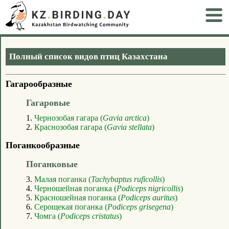
Полный список видов птиц Казахстана
Гагарообразные
Гагаровые
1.
Чернозобая гагара (
Gavia arctica
)
2.
Краснозобая гагара (
Gavia stellata
)
Поганкообразные
Поганковые
3.
Малая поганка (
Tachybaptus ruficollis
)
4.
Черношейная поганка (
Podiceps nigricollis
)
5.
Красношейная поганка (
Podiceps auritus
)
6.
Серощекая поганка (
Podiceps grisegena
)
7.
Чомга (
Podiceps cristatus
)