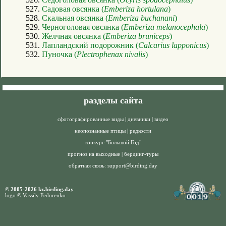
527.
Садовая овсянка (
Emberiza hortulana
)
528.
Скальная овсянка (
Emberiza buchanani
)
529.
Черноголовая овсянка (
Emberiza melanocephala
)
530.
Желчная овсянка (
Emberiza bruniceps
)
531.
Лапландский подорожник (
Calcarius lapponicus
)
532.
Пуночка (
Plectrophenax nivalis
)
разделы сайта
сфотографированные виды
|
дневники
|
видео
неопознанные птицы
|
редкости
конкурс "Большой Год"
прогноз на выходные
|
бердинг-туры
обратная связь:
support@birding.day
© 2005-2026 kz.birding.day
logo © Vassily Fedorenko