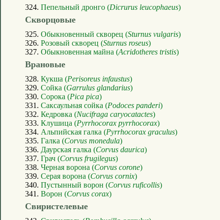
324.
Пепельный дронго (
Dicrurus leucophaeus
)
Скворцовые
325.
Обыкновенный скворец (
Sturnus vulgaris
)
326.
Розовый скворец (
Sturnus roseus
)
327.
Обыкновенная майна (
Acridotheres tristis
)
Врановые
328.
Кукша (
Perisoreus infaustus
)
329.
Сойка (
Garrulus glandarius
)
330.
Сорока (
Pica pica
)
331.
Саксаульная сойка (
Podoces panderi
)
332.
Кедровка (
Nucifraga caryocatactes
)
333.
Клушица (
Pyrrhocorax pyrrhocorax
)
334.
Альпийская галка (
Pyrrhocorax graculus
)
335.
Галка (
Corvus monedula
)
336.
Даурская галка (
Corvus daurica
)
337.
Грач (
Corvus frugilegus
)
338.
Черная ворона (
Corvus corone
)
339.
Серая ворона (
Corvus cornix
)
340.
Пустынный ворон (
Corvus ruficollis
)
341.
Ворон (
Corvus corax
)
Свиристелевые