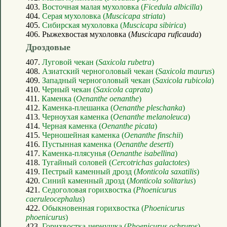
403.
Восточная малая мухоловка (
Ficedula albicilla
)
404.
Серая мухоловка (
Muscicapa striata
)
405.
Сибирская мухоловка (
Muscicapa sibirica
)
406. Рыжехвостая мухоловка (
Muscicapa ruficauda
)
Дроздовые
407.
Луговой чекан (
Saxicola rubetra
)
408.
Азиатский черноголовый чекан (
Saxicola maurus
)
409.
Западный черноголовый чекан (
Saxicola rubicola
)
410.
Черный чекан (
Saxicola caprata
)
411.
Каменка (
Oenanthe oenanthe
)
412.
Каменка-плешанка (
Oenanthe pleschanka
)
413.
Черноухая каменка (
Oenanthe melanoleuca
)
414.
Черная каменка (
Oenanthe picata
)
415.
Черношейная каменка (
Oenanthe finschii
)
416.
Пустынная каменка (
Oenanthe deserti
)
417.
Каменка-плясунья (
Oenanthe isabellina
)
418.
Тугайный соловей (
Cercotrichas galactotes
)
419.
Пестрый каменный дрозд (
Monticola saxatilis
)
420.
Синий каменный дрозд (
Monticola solitarius
)
421.
Седоголовая горихвостка (
Phoenicurus
caeruleocephalus
)
422.
Обыкновенная горихвостка (
Phoenicurus
phoenicurus
)
423.
Горихвостка-чернушка (
Phoenicurus ochruros
)