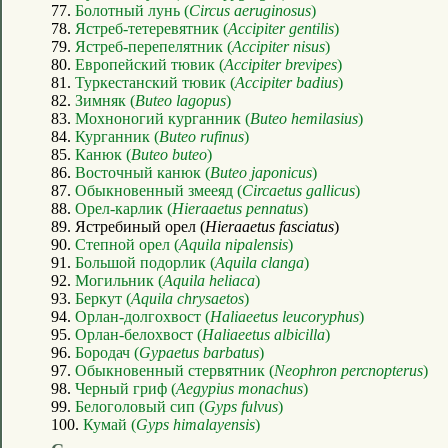
77.
Болотный лунь (
Circus aeruginosus
)
78.
Ястреб-тетеревятник (
Accipiter gentilis
)
79.
Ястреб-перепелятник (
Accipiter nisus
)
80.
Европейский тювик (
Accipiter brevipes
)
81.
Туркестанский тювик (
Accipiter badius
)
82.
Зимняк (
Buteo lagopus
)
83.
Мохноногий курганник (
Buteo hemilasius
)
84.
Курганник (
Buteo rufinus
)
85.
Канюк (
Buteo buteo
)
86.
Восточный канюк (
Buteo japonicus
)
87.
Обыкновенный змееяд (
Circaetus gallicus
)
88.
Орел-карлик (
Hieraaetus pennatus
)
89. Ястребиный орел (
Hieraaetus fasciatus
)
90.
Степной орел (
Aquila nipalensis
)
91.
Большой подорлик (
Aquila clanga
)
92.
Могильник (
Aquila heliaca
)
93.
Беркут (
Aquila chrysaetos
)
94.
Орлан-долгохвост (
Haliaeetus leucoryphus
)
95.
Орлан-белохвост (
Haliaeetus albicilla
)
96.
Бородач (
Gypaetus barbatus
)
97.
Обыкновенный стервятник (
Neophron percnopterus
)
98.
Черный гриф (
Aegypius monachus
)
99.
Белоголовый сип (
Gyps fulvus
)
100.
Кумай (
Gyps himalayensis
)