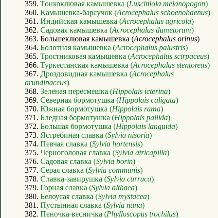
359.
Тонкоклювая камышевка (
Lusciniola melanopogon
)
360.
Камышевка-барсучок (
Acrocephalus schoenobaenus
)
361.
Индийская камышевка (
Acrocephalus agricola
)
362.
Садовая камышевка (
Acrocephalus dumetorum
)
363. Большеклювая камышевка (
Acrocephalus orinus
)
364.
Болотная камышевка (
Acrocephalus palustris
)
365.
Тростниковая камышевка (
Acrocephalus scirpaceus
)
366.
Туркестанская камышевка (
Acrocephalus stentoreus
)
367.
Дроздовидная камышевка (
Acrocephalus
arundinaceus
)
368.
Зеленая пересмешка (
Hippolais icterina
)
369.
Северная бормотушка (
Hippolais caligata
)
370.
Южная бормотушка (
Hippolais rama
)
371.
Бледная бормотушка (
Hippolais pallida
)
372.
Большая бормотушка (
Hippolais languida
)
373.
Ястребиная славка (
Sylvia nisoria
)
374.
Певчая славка (
Sylvia hortensis
)
375.
Черноголовая славка (
Sylvia atricapilla
)
376.
Садовая славка (
Sylvia borin
)
377.
Серая славка (
Sylvia communis
)
378.
Славка-завирушка (
Sylvia curruca
)
379.
Горная славка (
Sylvia althaea
)
380.
Белоусая славка (
Sylvia mystacea
)
381.
Пустынная славка (
Sylvia nana
)
382.
Пеночка-весничка (
Phylloscopus trochilus
)