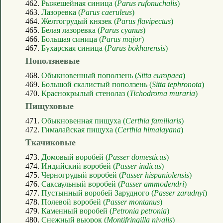
462.
Рыжешейная синица (
Parus rufonuchalis
)
463.
Лазоревка (
Parus caeruleus
)
464.
Желтогрудый князек (
Parus flavipectus
)
465.
Белая лазоревка (
Parus cyanus
)
466.
Большая синица (
Parus major
)
467.
Бухарская синица (
Parus bokharensis
)
Поползневые
468.
Обыкновенный поползень (
Sitta europaea
)
469.
Большой скалистый поползень (
Sitta tephronota
)
470.
Краснокрылый стенолаз (
Tichodroma muraria
)
Пищуховые
471.
Обыкновенная пищуха (
Certhia familiaris
)
472.
Гималайская пищуха (
Certhia himalayana
)
Ткачиковые
473.
Домовый воробей (
Passer domesticus
)
474.
Индийский воробей (
Passer indicus
)
475.
Черногрудый воробей (
Passer hispaniolensis
)
476.
Саксаульный воробей (
Passer ammodendri
)
477.
Пустынный воробей Зарудного (
Passer zarudnyi
)
478.
Полевой воробей (
Passer montanus
)
479.
Каменный воробей (
Petronia petronia
)
480.
Снежный вьюрок (
Montifringilla nivalis
)