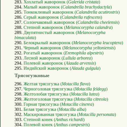
283.
Хохлатый жаворонок (
Galerida cristata
)
284.
Малый жаворонок (
Calandrella brachydactyla
)
285.
Тонкоклювый жаворонок (
Calandrella acutirostris
)
286.
Серый жаворонок (
Calandrella rufescens
)
287.
Солончаковый жаворонок (
Calandrella cheelensis
)
288.
Степной жаворонок (
Melanocorypha calandra
)
289.
Двупятнистый жаворонок (
Melanocorypha
bimaculata
)
290.
Белокрылый жаворонок (
Melanocorypha leucoptera
)
291.
Черный жаворонок (
Melanocorypha yeltoniensis
)
292.
Рогатый жаворонок (
Eremophila alpestris
)
293.
Лесной жаворонок (
Lullula arborea
)
294.
Полевой жаворонок (
Alauda arvensis
)
295.
Индийский жаворонок (
Alauda gulgula
)
Трясогузковые
296.
Желтая трясогузка (
Motacilla flava
)
297.
Черноголовая трясогузка (
Motacilla feldegg
)
298.
Желтолобая трясогузка (
Motacilla lutea
)
299.
Желтоголовая трясогузка (
Motacilla citreola
)
300.
Горная трясогузка (
Motacilla cinerea
)
301.
Белая трясогузка (
Motacilla alba
)
302.
Маскированная трясогузка (
Motacilla personata
)
303.
Степной конек (
Anthus richardi
)
304.
Полевой конек (
Anthus campestris
)