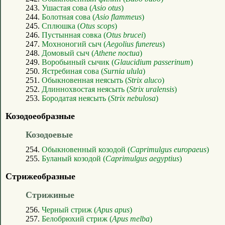
243.
Ушастая сова (
Asio otus
)
244.
Болотная сова (
Asio flammeus
)
245.
Сплюшка (
Otus scops
)
246.
Пустынная совка (
Otus brucei
)
247.
Мохноногий сыч (
Aegolius funereus
)
248.
Домовый сыч (
Athene noctua
)
249.
Воробьиный сычик (
Glaucidium passerinum
)
250.
Ястребиная сова (
Surnia ulula
)
251.
Обыкновенная неясыть (
Strix aluco
)
252.
Длиннохвостая неясыть (
Strix uralensis
)
253.
Бородатая неясыть (
Strix nebulosa
)
Козодоеобразные
Козодоевые
254.
Обыкновенный козодой (
Caprimulgus europaeus
)
255.
Буланый козодой (
Caprimulgus aegyptius
)
Стрижеобразные
Стрижиные
256.
Черный стриж (
Apus apus
)
257.
Белобрюхий стриж (
Apus melba
)