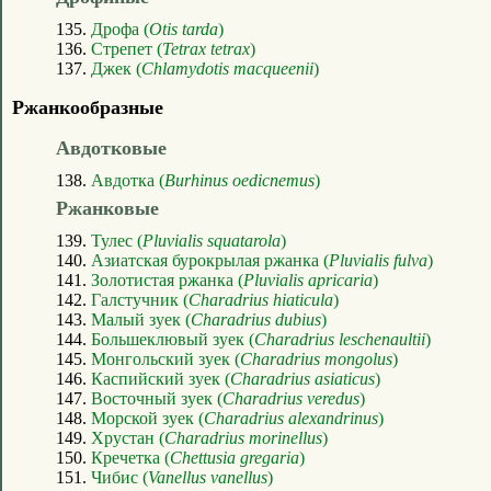
135.
Дрофа (
Otis tarda
)
136.
Стрепет (
Tetrax tetrax
)
137.
Джек (
Chlamydotis macqueenii
)
Ржанкообразные
Авдотковые
138.
Авдотка (
Burhinus oedicnemus
)
Ржанковые
139.
Тулес (
Pluvialis squatarola
)
140.
Азиатская бурокрылая ржанка (
Pluvialis fulva
)
141.
Золотистая ржанка (
Pluvialis apricaria
)
142.
Галстучник (
Charadrius hiaticula
)
143.
Малый зуек (
Charadrius dubius
)
144.
Большеклювый зуек (
Charadrius leschenaultii
)
145.
Монгольский зуек (
Charadrius mongolus
)
146.
Каспийский зуек (
Charadrius asiaticus
)
147.
Восточный зуек (
Charadrius veredus
)
148.
Морской зуек (
Charadrius alexandrinus
)
149.
Хрустан (
Charadrius morinellus
)
150.
Кречетка (
Chettusia gregaria
)
151.
Чибис (
Vanellus vanellus
)