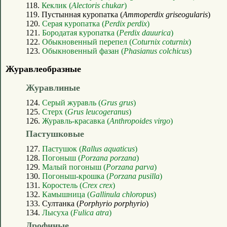
118.
Кеклик (
Alectoris chukar
)
119. Пустынная куропатка (
Ammoperdix griseogularis
)
120.
Серая куропатка (
Perdix perdix
)
121.
Бородатая куропатка (
Perdix dauurica
)
122.
Обыкновенный перепел (
Coturnix coturnix
)
123.
Обыкновенный фазан (
Phasianus colchicus
)
Журавлеобразные
Журавлиные
124.
Серый журавль (
Grus grus
)
125.
Стерх (
Grus leucogeranus
)
126.
Журавль-красавка (
Anthropoides virgo
)
Пастушковые
127.
Пастушок (
Rallus aquaticus
)
128.
Погоныш (
Porzana porzana
)
129.
Малый погоныш (
Porzana parva
)
130.
Погоныш-крошка (
Porzana pusilla
)
131.
Коростель (
Crex crex
)
132.
Камышница (
Gallinula chloropus
)
133. Султанка (
Porphyrio porphyrio
)
134.
Лысуха (
Fulica atra
)
Дрофиные