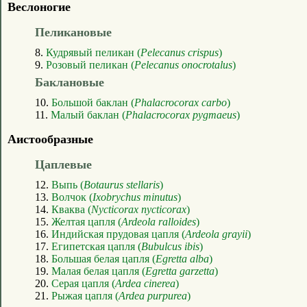
Веслоногие
Пеликановые
8.
Кудрявый пеликан (
Pelecanus crispus
)
9.
Розовый пеликан (
Pelecanus onocrotalus
)
Баклановые
10.
Большой баклан (
Phalacrocorax carbo
)
11.
Малый баклан (
Phalacrocorax pygmaeus
)
Аистообразные
Цаплевые
12.
Выпь (
Botaurus stellaris
)
13.
Волчок (
Ixobrychus minutus
)
14.
Кваква (
Nycticorax nycticorax
)
15.
Желтая цапля (
Ardeola ralloides
)
16.
Индийская прудовая цапля (
Ardeola grayii
)
17.
Египетская цапля (
Bubulcus ibis
)
18.
Большая белая цапля (
Egretta alba
)
19.
Малая белая цапля (
Egretta garzetta
)
20.
Серая цапля (
Ardea cinerea
)
21.
Рыжая цапля (
Ardea purpurea
)