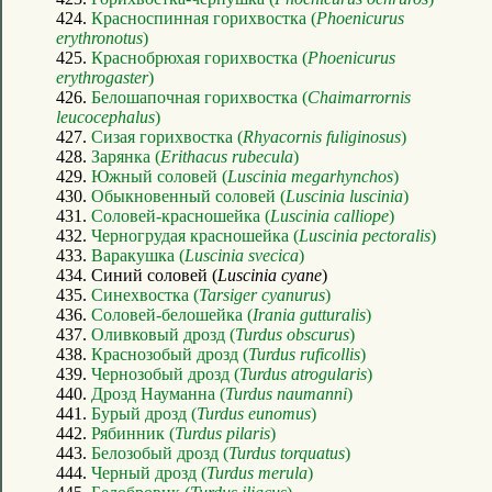
424.
Красноспинная горихвостка (
Phoenicurus
erythronotus
)
425.
Краснобрюхая горихвостка (
Phoenicurus
erythrogaster
)
426.
Белошапочная горихвостка (
Chaimarrornis
leucocephalus
)
427.
Сизая горихвостка (
Rhyacornis fuliginosus
)
428.
Зарянка (
Erithacus rubecula
)
429.
Южный соловей (
Luscinia megarhynchos
)
430.
Обыкновенный соловей (
Luscinia luscinia
)
431.
Соловей-красношейка (
Luscinia calliope
)
432.
Черногрудая красношейка (
Luscinia pectoralis
)
433.
Варакушка (
Luscinia svecica
)
434. Синий соловей (
Luscinia cyane
)
435.
Синехвостка (
Tarsiger cyanurus
)
436.
Соловей-белошейка (
Irania gutturalis
)
437.
Оливковый дрозд (
Turdus obscurus
)
438.
Краснозобый дрозд (
Turdus ruficollis
)
439.
Чернозобый дрозд (
Turdus atrogularis
)
440.
Дрозд Науманна (
Turdus naumanni
)
441.
Бурый дрозд (
Turdus eunomus
)
442.
Рябинник (
Turdus pilaris
)
443.
Белозобый дрозд (
Turdus torquatus
)
444.
Черный дрозд (
Turdus merula
)