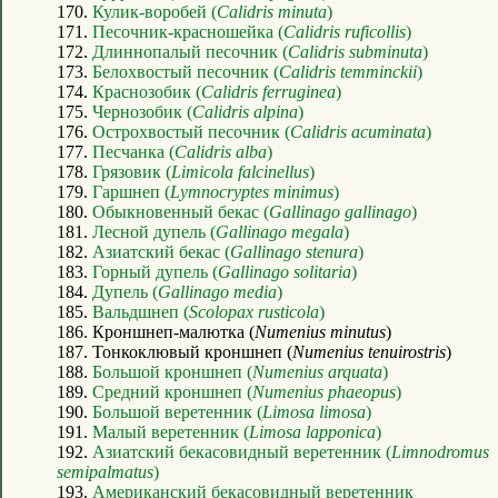
170.
Кулик-воробей (
Calidris minuta
)
171.
Песочник-красношейка (
Calidris ruficollis
)
172.
Длиннопалый песочник (
Calidris subminuta
)
173.
Белохвостый песочник (
Calidris temminckii
)
174.
Краснозобик (
Calidris ferruginea
)
175.
Чернозобик (
Calidris alpina
)
176.
Острохвостый песочник (
Calidris acuminata
)
177.
Песчанка (
Calidris alba
)
178.
Грязовик (
Limicola falcinellus
)
179.
Гаршнеп (
Lymnocryptes minimus
)
180.
Обыкновенный бекас (
Gallinago gallinago
)
181.
Лесной дупель (
Gallinago megala
)
182.
Азиатский бекас (
Gallinago stenura
)
183.
Горный дупель (
Gallinago solitaria
)
184.
Дупель (
Gallinago media
)
185.
Вальдшнеп (
Scolopax rusticola
)
186. Кроншнеп-малютка (
Numenius minutus
)
187. Тонкоклювый кроншнеп (
Numenius tenuirostris
)
188.
Большой кроншнеп (
Numenius arquata
)
189.
Средний кроншнеп (
Numenius phaeopus
)
190.
Большой веретенник (
Limosa limosa
)
191.
Малый веретенник (
Limosa lapponica
)
192.
Азиатский бекасовидный веретенник (
Limnodromus
semipalmatus
)
193.
Американский бекасовидный веретенник