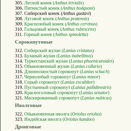
305.
Лесной конек (
Anthus trivialis
)
306.
Пятнистый конек (
Anthus hodgsoni
)
307. Сибирский конек (
Anthus gustavi
)
308.
Луговой конек (
Anthus pratensis
)
309.
Краснозобый конек (
Anthus cervinus
)
310.
Гольцовый конек (
Anthus rubescens
)
311.
Горный конек (
Anthus spinoletta
)
Сорокопутовые
312.
Сибирский жулан (
Lanius cristatus
)
313.
Буланый жулан (
Lanius isabellinus
)
314.
Туркестанский жулан (
Lanius phoenicuroides
)
315.
Обыкновенный жулан (
Lanius collurio
)
316.
Длиннохвостый сорокопут (
Lanius schach
)
317.
Чернолобый сорокопут (
Lanius minor
)
318.
Серый сорокопут (
Lanius excubitor
)
319.
Пустынный сорокопут (
Lanius pallidirostris
)
320.
Красноголовый сорокопут (
Lanius senator
)
321.
Маскированный сорокопут (
Lanius nubicus
)
Иволговые
322.
Обыкновенная иволга (
Oriolus oriolus
)
323.
Индийская иволга (
Oriolus kundoo
)
Дронговые