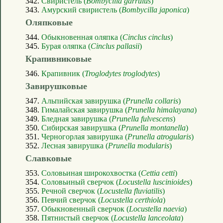
342.
Свиристель (
Bombycilla garrulus
)
343.
Амурский свиристель (
Bombycilla japonica
)
Оляпковые
344.
Обыкновенная оляпка (
Cinclus cinclus
)
345.
Бурая оляпка (
Cinclus pallasii
)
Крапивниковые
346.
Крапивник (
Troglodytes troglodytes
)
Завирушковые
347.
Альпийская завирушка (
Prunella collaris
)
348.
Гималайская завирушка (
Prunella himalayana
)
349.
Бледная завирушка (
Prunella fulvescens
)
350.
Сибирская завирушка (
Prunella montanella
)
351.
Черногорлая завирушка (
Prunella atrogularis
)
352.
Лесная завирушка (
Prunella modularis
)
Славковые
353.
Соловьиная широкохвостка (
Cettia cetti
)
354.
Соловьиный сверчок (
Locustella luscinioides
)
355.
Речной сверчок (
Locustella fluviatilis
)
356.
Певчий сверчок (
Locustella certhiola
)
357.
Обыкновенный сверчок (
Locustella naevia
)
358.
Пятнистый сверчок (
Locustella lanceolata
)