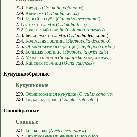
228.
Вяхирь (
Columba palumbus
)
229.
Клинтух (
Columba oenas
)
230.
Бурый голубь (
Columba eversmanni
)
231.
Сизый голубь (
Columba livia
)
232.
Скалистый голубь (
Columba rupestris
)
233. Белогрудый голубь (
Columba leuconota
)
234.
Кольчатая горлица (
Streptopelia decaocto
)
235.
Обыкновенная горлица (
Streptopelia turtur
)
236.
Большая горлица (
Streptopelia orientalis
)
237.
Малая горлица (
Streptopelia senegalensis
)
238.
Капская горлица (
Oena capensis
)
Кукушкообразные
Кукушковые
239.
Обыкновенная кукушка (
Cuculus canorus
)
240.
Глухая кукушка (
Cuculus saturatus
)
Совообразные
Совиные
241.
Белая сова (
Nyctea scandiaca
)
242.
Обыкновенный филин (
Bubo bubo
)