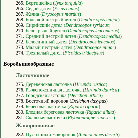
265.
Вертишейка (
Jynx torquilla
)
266.
Седой дятел (
Picus canus
)
267.
Желна (
Dryocopus martius
)
268.
Большой пестрый дятел (
Dendrocopos major
)
269.
Сирийский дятел (
Dendrocopos syriacus
)
270.
Белокрылый дятел (
Dendrocopos leucopterus
)
271.
Средний пестрый дятел (
Dendrocopos medius
)
272.
Белоспинный дятел (
Dendrocopos leucotos
)
273.
Малый пестрый дятел (
Dendrocopos minor
)
274.
Трехпалый дятел (
Picoides tridactylus
)
Воробьинообразные
Ласточковые
275.
Деревенская ласточка (
Hirundo rustica
)
276.
Рыжепоясничная ласточка (
Hirundo daurica
)
277.
Городская ласточка (
Delichon urbica
)
278. Восточный воронок (
Delichon dasypus
)
279.
Береговая ласточка (
Riparia riparia
)
280.
Бледная береговая ласточка (
Riparia diluta
)
281.
Скальная ласточка (
Ptyonoprogne rupestris
)
Жаворонковые
282.
Пустынный жаворонок (
Ammomanes deserti
)