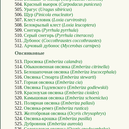
504.
Красный вьюрок (
Carpodacus puniceus
)
505.
Урагус (
Uragus sibiricus
)
506.
Щур (
Pinicola enucleator
)
507.
Клест-еловик (
Loxia curvirostra
)
508.
Белокрылый клест (
Loxia leucoptera
)
509.
Снегирь (
Pyrrhula pyrrhula
)
510.
Серый снегирь (
Pyrrhula cineracea
)
511.
Дубонос (
Coccothraustes coccothraustes
)
512.
Арчовый дубонос (
Mycerobas carnipes
)
Овсянковые
513.
Просянка (
Emberiza calandra
)
514.
Обыкновенная овсянка (
Emberiza citrinella
)
515.
Белошапочная овсянка (
Emberiza leucocephala
)
516.
Овсянка Стюарта (
Emberiza stewarti
)
517.
Горная овсянка (
Emberiza cia
)
518.
Овсянка Годлевского (
Emberiza godlewskii
)
519.
Красноухая овсянка (
Emberiza cioides
)
520.
Камышовая овсянка (
Emberiza schoeniclus
)
521.
Полярная овсянка (
Emberiza pallasi
)
522.
Овсянка-ремез (
Emberiza rustica
)
523.
Желтобровая овсянка (
Ocyris chrysophrys
)
524.
Овсянка-крошка (
Emberiza pusilla
)
525.
Дубровник (
Emberiza aureola
)
526.
Седоголовая овсянка (
Ocyris spodocephalus
)