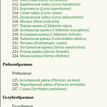
212.
Барабинская чайка (
Larus barabensis
)
213.
Бургомистр (
Larus hyperboreus
)
214.
Сизая чайка (
Larus canus
)
215.
Делавэрская чайка (
Larus delawarensis
)
216.
Моевка (
Rissa tridactyla
)
217.
Черная крачка (
Chlidonias nigra
)
218.
Белокрылая крачка (
Chlidonias leucopterus
)
219.
Белощекая крачка (
Chlidonias hybrida
)
220.
Чайконосая крачка (
Gelochelidon nilotica
)
221.
Чеграва (
Hydroprogne caspia
)
222.
Пестроносая крачка (
Sterna sandvicensis
)
223.
Речная крачка (
Sterna hirundo
)
224.
Малая крачка (
Sterna albifrons
)
Рябкообразные
Рябковые
225.
Белобрюхий рябок (
Pterocles alchata
)
226.
Чернобрюхий рябок (
Pterocles orientalis
)
227.
Саджа (
Syrrhaptes paradoxus
)
Голубеобразные
Голубиные