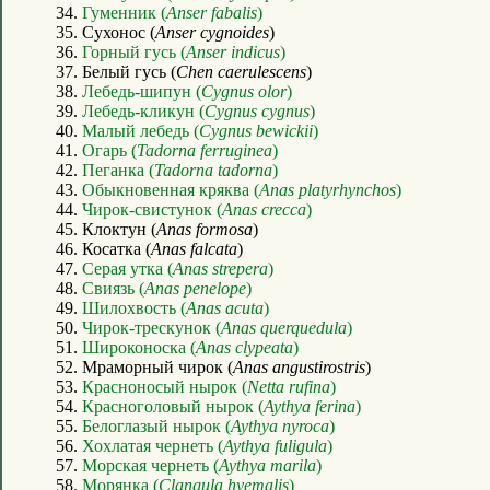
34.
Гуменник (
Anser fabalis
)
35. Сухонос (
Anser cygnoides
)
36.
Горный гусь (
Anser indicus
)
37. Белый гусь (
Chen caerulescens
)
38.
Лебедь-шипун (
Cygnus olor
)
39.
Лебедь-кликун (
Cygnus cygnus
)
40.
Малый лебедь (
Cygnus bewickii
)
41.
Огарь (
Tadorna ferruginea
)
42.
Пеганка (
Tadorna tadorna
)
43.
Обыкновенная кряква (
Anas platyrhynchos
)
44.
Чирок-свистунок (
Anas crecca
)
45. Клоктун (
Anas formosa
)
46. Косатка (
Anas falcata
)
47.
Серая утка (
Anas strepera
)
48.
Свиязь (
Anas penelope
)
49.
Шилохвость (
Anas acuta
)
50.
Чирок-трескунок (
Anas querquedula
)
51.
Широконоска (
Anas clypeata
)
52. Мраморный чирок (
Anas angustirostris
)
53.
Красноносый нырок (
Netta rufina
)
54.
Красноголовый нырок (
Aythya ferina
)
55.
Белоглазый нырок (
Aythya nyroca
)
56.
Хохлатая чернеть (
Aythya fuligula
)
57.
Морская чернеть (
Aythya marila
)
58.
Морянка (
Clangula hyemalis
)