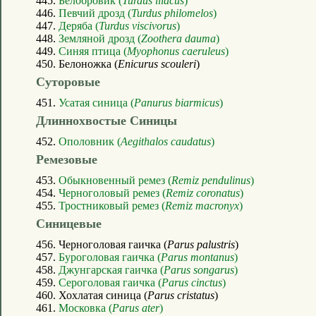
445.
Белобровик (
Turdus iliacus
)
446.
Певчий дрозд (
Turdus philomelos
)
447.
Деряба (
Turdus viscivorus
)
448.
Земляной дрозд (
Zoothera dauma
)
449.
Синяя птица (
Myophonus caeruleus
)
450. Белоножка (
Enicurus scouleri
)
Суторовые
451.
Усатая синица (
Panurus biarmicus
)
Длиннохвостые Синицы
452.
Ополовник (
Aegithalos caudatus
)
Ремезовые
453.
Обыкновенный ремез (
Remiz pendulinus
)
454.
Черноголовый ремез (
Remiz coronatus
)
455.
Тростниковый ремез (
Remiz macronyx
)
Синицевые
456. Черноголовая гаичка (
Parus palustris
)
457.
Буроголовая гаичка (
Parus montanus
)
458.
Джунгарская гаичка (
Parus songarus
)
459.
Сероголовая гаичка (
Parus cinctus
)
460. Хохлатая синица (
Parus cristatus
)
461.
Московка (
Parus ater
)