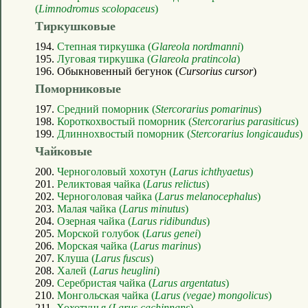
(
Limnodromus scolopaceus
)
Тиркушковые
194.
Степная тиркушка (
Glareola nordmanni
)
195.
Луговая тиркушка (
Glareola pratincola
)
196. Обыкновенный бегунок (
Cursorius cursor
)
Поморниковые
197.
Средний поморник (
Stercorarius pomarinus
)
198.
Короткохвостый поморник (
Stercorarius parasiticus
)
199.
Длиннохвостый поморник (
Stercorarius longicaudus
)
Чайковые
200.
Черноголовый хохотун (
Larus ichthyaetus
)
201.
Реликтовая чайка (
Larus relictus
)
202.
Черноголовая чайка (
Larus melanocephalus
)
203.
Малая чайка (
Larus minutus
)
204.
Озерная чайка (
Larus ridibundus
)
205.
Морской голубок (
Larus genei
)
206.
Морская чайка (
Larus marinus
)
207.
Клуша (
Larus fuscus
)
208.
Халей (
Larus heuglini
)
209.
Серебристая чайка (
Larus argentatus
)
210.
Монгольская чайка (
Larus (vegae) mongolicus
)
211.
Хохотунья (
Larus cachinnans
)