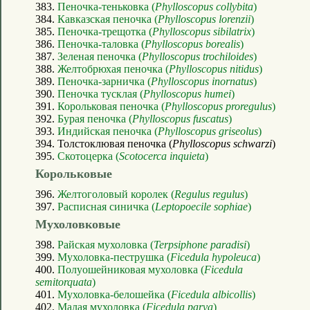
383.
Пеночка-теньковка (
Phylloscopus collybita
)
384.
Кавказская пеночка (
Phylloscopus lorenzii
)
385.
Пеночка-трещотка (
Phylloscopus sibilatrix
)
386.
Пеночка-таловка (
Phylloscopus borealis
)
387.
Зеленая пеночка (
Phylloscopus trochiloides
)
388.
Желтобрюхая пеночка (
Phylloscopus nitidus
)
389.
Пеночка-зарничка (
Phylloscopus inornatus
)
390.
Пеночка тусклая (
Phylloscopus humei
)
391.
Корольковая пеночка (
Phylloscopus proregulus
)
392.
Бурая пеночка (
Phylloscopus fuscatus
)
393.
Индийская пеночка (
Phylloscopus griseolus
)
394. Толстоклювая пеночка (
Phylloscopus schwarzi
)
395.
Скотоцерка (
Scotocerca inquieta
)
Корольковые
396.
Желтоголовый королек (
Regulus regulus
)
397.
Расписная синичка (
Leptopoecile sophiae
)
Мухоловковые
398.
Райская мухоловка (
Terpsiphone paradisi
)
399.
Мухоловка-пеструшка (
Ficedula hypoleuca
)
400.
Полуошейниковая мухоловка (
Ficedula
semitorquata
)
401.
Мухоловка-белошейка (
Ficedula albicollis
)
402.
Малая мухоловка (
Ficedula parva
)