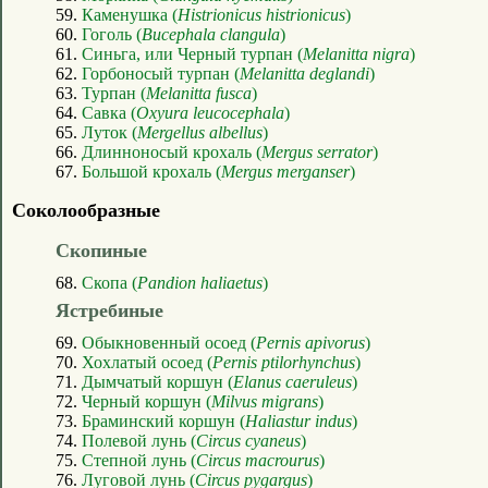
59.
Каменушка (
Histrionicus histrionicus
)
60.
Гоголь (
Bucephala clangula
)
61.
Синьга, или Черный турпан (
Melanitta nigra
)
62.
Горбоносый турпан (
Melanitta deglandi
)
63.
Турпан (
Melanitta fusca
)
64.
Савка (
Oxyura leucocephala
)
65.
Луток (
Mergellus albellus
)
66.
Длинноносый крохаль (
Mergus serrator
)
67.
Большой крохаль (
Mergus merganser
)
Соколообразные
Скопиные
68.
Скопа (
Pandion haliaetus
)
Ястребиные
69.
Обыкновенный осоед (
Pernis apivorus
)
70.
Хохлатый осоед (
Pernis ptilorhynchus
)
71.
Дымчатый коршун (
Elanus caeruleus
)
72.
Черный коршун (
Milvus migrans
)
73.
Браминский коршун (
Haliastur indus
)
74.
Полевой лунь (
Circus cyaneus
)
75.
Степной лунь (
Circus macrourus
)
76.
Луговой лунь (
Circus pygargus
)