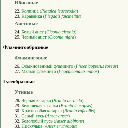
Ибисовые
22.
Колпица (
Platalea leucorodia
)
23.
Каравайка (
Plegadis falcinellus
)
Аистовые
24.
Белый аист (
Ciconia ciconia
)
25.
Черный аист (
Ciconia nigra
)
Фламингообразные
Фламинговые
26.
Обыкновенный фламинго (
Phoenicopterus roseus
)
27.
Малый фламинго (
Phoeniconaias minor
)
Гусеобразные
Утиные
28.
Черная казарка (
Branta bernicla
)
29.
Белощекая казарка (
Branta leucopsis
)
30.
Краснозобая казарка (
Branta ruficollis
)
31.
Серый гусь (
Anser anser
)
32.
Белолобый гусь (
Anser albifrons
)
33.
Пискулька (
Anser erythropus
)