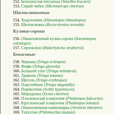
152.
Белохвостая пигалица (
Vanellus leucura
)
153.
Серый чибис (
Microsarcops cinereus
)
Шилоклювковые
154.
Ходулочник (
Himantopus himantopus
)
155.
Шилоклювка (
Recurvirostra avosetta
)
Кулики-сороки
156.
Обыкновенный кулик-сорока (
Haematopus
ostralegus
)
157.
Серпоклюв (
Ibidorhyncha struthersii
)
Бекасовые
158.
Черныш (
Tringa ochropus
)
159.
Фифи (
Tringa glareola
)
160.
Большой улит (
Tringa nebularia
)
161.
Травник (
Tringa totanus
)
162.
Щеголь (
Tringa erythropus
)
163.
Поручейник (
Tringa stagnatilis
)
164.
Перевозчик (
Actitis hypoleucos
)
165.
Мородунка (
Xenus cinereus
)
166.
Плосконосый плавунчик (
Phalaropus fulicarius
)
167.
Круглоносый плавунчик (
Phalaropus lobatus
)
168.
Обыкновенная камнешарка (
Arenaria interpres
)
169.
Турухтан (
Philomachus pugnax
)