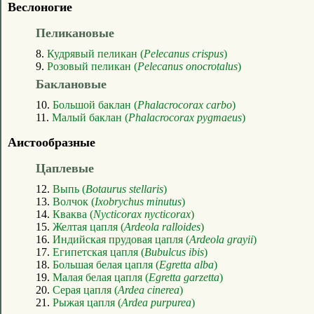
Веслоногие
Пеликановые
8.
Кудрявый пеликан (
Pelecanus crispus
)
9.
Розовый пеликан (
Pelecanus onocrotalus
)
Баклановые
10.
Большой баклан (
Phalacrocorax carbo
)
11.
Малый баклан (
Phalacrocorax pygmaeus
)
Аистообразные
Цаплевые
12.
Выпь (
Botaurus stellaris
)
13.
Волчок (
Ixobrychus minutus
)
14.
Кваква (
Nycticorax nycticorax
)
15.
Желтая цапля (
Ardeola ralloides
)
16.
Индийская прудовая цапля (
Ardeola grayii
)
17.
Египетская цапля (
Bubulcus ibis
)
18.
Большая белая цапля (
Egretta alba
)
19.
Малая белая цапля (
Egretta garzetta
)
20.
Серая цапля (
Ardea cinerea
)
21.
Рыжая цапля (
Ardea purpurea
)