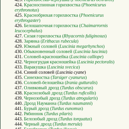
424.
Красноспинная горихвостка (
Phoenicurus
erythronotus
)
425.
Краснобрюхая горихвостка (
Phoenicurus
erythrogaster
)
426.
Белошапочная горихвостка (
Chaimarrornis
leucocephalus
)
427.
Сизая горихвостка (
Rhyacornis fuliginosus
)
428.
Зарянка (
Erithacus rubecula
)
429.
Южный соловей (
Luscinia megarhynchos
)
430.
Обыкновенный соловей (
Luscinia luscinia
)
431.
Соловей-красношейка (
Luscinia calliope
)
432.
Черногрудая красношейка (
Luscinia pectoralis
)
433.
Варакушка (
Luscinia svecica
)
434. Синий соловей (
Luscinia cyane
)
435.
Синехвостка (
Tarsiger cyanurus
)
436.
Соловей-белошейка (
Irania gutturalis
)
437.
Оливковый дрозд (
Turdus obscurus
)
438.
Краснозобый дрозд (
Turdus ruficollis
)
439.
Чернозобый дрозд (
Turdus atrogularis
)
440.
Дрозд Науманна (
Turdus naumanni
)
441.
Бурый дрозд (
Turdus eunomus
)
442.
Рябинник (
Turdus pilaris
)
443.
Белозобый дрозд (
Turdus torquatus
)
444.
Черный дрозд (
Turdus merula
)