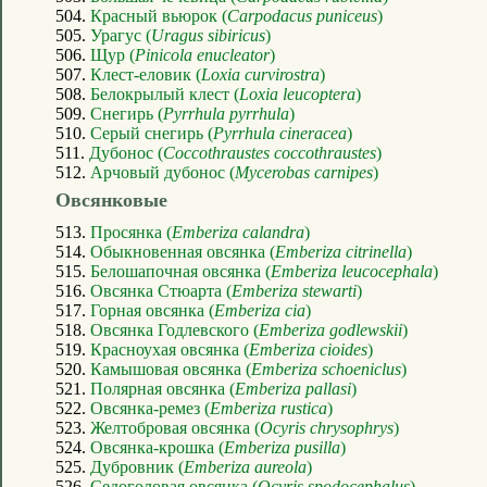
504.
Красный вьюрок (
Carpodacus puniceus
)
505.
Урагус (
Uragus sibiricus
)
506.
Щур (
Pinicola enucleator
)
507.
Клест-еловик (
Loxia curvirostra
)
508.
Белокрылый клест (
Loxia leucoptera
)
509.
Снегирь (
Pyrrhula pyrrhula
)
510.
Серый снегирь (
Pyrrhula cineracea
)
511.
Дубонос (
Coccothraustes coccothraustes
)
512.
Арчовый дубонос (
Mycerobas carnipes
)
Овсянковые
513.
Просянка (
Emberiza calandra
)
514.
Обыкновенная овсянка (
Emberiza citrinella
)
515.
Белошапочная овсянка (
Emberiza leucocephala
)
516.
Овсянка Стюарта (
Emberiza stewarti
)
517.
Горная овсянка (
Emberiza cia
)
518.
Овсянка Годлевского (
Emberiza godlewskii
)
519.
Красноухая овсянка (
Emberiza cioides
)
520.
Камышовая овсянка (
Emberiza schoeniclus
)
521.
Полярная овсянка (
Emberiza pallasi
)
522.
Овсянка-ремез (
Emberiza rustica
)
523.
Желтобровая овсянка (
Ocyris chrysophrys
)
524.
Овсянка-крошка (
Emberiza pusilla
)
525.
Дубровник (
Emberiza aureola
)
526.
Седоголовая овсянка (
Ocyris spodocephalus
)