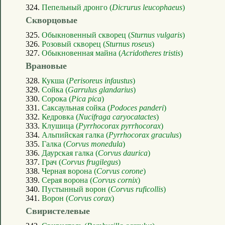
324.
Пепельный дронго (
Dicrurus leucophaeus
)
Скворцовые
325.
Обыкновенный скворец (
Sturnus vulgaris
)
326.
Розовый скворец (
Sturnus roseus
)
327.
Обыкновенная майна (
Acridotheres tristis
)
Врановые
328.
Кукша (
Perisoreus infaustus
)
329.
Сойка (
Garrulus glandarius
)
330.
Сорока (
Pica pica
)
331.
Саксаульная сойка (
Podoces panderi
)
332.
Кедровка (
Nucifraga caryocatactes
)
333.
Клушица (
Pyrrhocorax pyrrhocorax
)
334.
Альпийская галка (
Pyrrhocorax graculus
)
335.
Галка (
Corvus monedula
)
336.
Даурская галка (
Corvus daurica
)
337.
Грач (
Corvus frugilegus
)
338.
Черная ворона (
Corvus corone
)
339.
Серая ворона (
Corvus cornix
)
340.
Пустынный ворон (
Corvus ruficollis
)
341.
Ворон (
Corvus corax
)
Свиристелевые