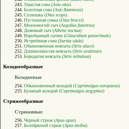
243.
Ушастая сова (
Asio otus
)
244.
Болотная сова (
Asio flammeus
)
245.
Сплюшка (
Otus scops
)
246.
Пустынная совка (
Otus brucei
)
247.
Мохноногий сыч (
Aegolius funereus
)
248.
Домовый сыч (
Athene noctua
)
249.
Воробьиный сычик (
Glaucidium passerinum
)
250.
Ястребиная сова (
Surnia ulula
)
251.
Обыкновенная неясыть (
Strix aluco
)
252.
Длиннохвостая неясыть (
Strix uralensis
)
253.
Бородатая неясыть (
Strix nebulosa
)
Козодоеобразные
Козодоевые
254.
Обыкновенный козодой (
Caprimulgus europaeus
)
255.
Буланый козодой (
Caprimulgus aegyptius
)
Стрижеобразные
Стрижиные
256.
Черный стриж (
Apus apus
)
257.
Белобрюхий стриж (
Apus melba
)