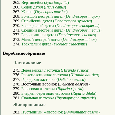
265.
Вертишейка (
Jynx torquilla
)
266.
Седой дятел (
Picus canus
)
267.
Желна (
Dryocopus martius
)
268.
Большой пестрый дятел (
Dendrocopos major
)
269.
Сирийский дятел (
Dendrocopos syriacus
)
270.
Белокрылый дятел (
Dendrocopos leucopterus
)
271.
Средний пестрый дятел (
Dendrocopos medius
)
272.
Белоспинный дятел (
Dendrocopos leucotos
)
273.
Малый пестрый дятел (
Dendrocopos minor
)
274.
Трехпалый дятел (
Picoides tridactylus
)
Воробьинообразные
Ласточковые
275.
Деревенская ласточка (
Hirundo rustica
)
276.
Рыжепоясничная ласточка (
Hirundo daurica
)
277.
Городская ласточка (
Delichon urbica
)
278. Восточный воронок (
Delichon dasypus
)
279.
Береговая ласточка (
Riparia riparia
)
280.
Бледная береговая ласточка (
Riparia diluta
)
281.
Скальная ласточка (
Ptyonoprogne rupestris
)
Жаворонковые
282.
Пустынный жаворонок (
Ammomanes deserti
)