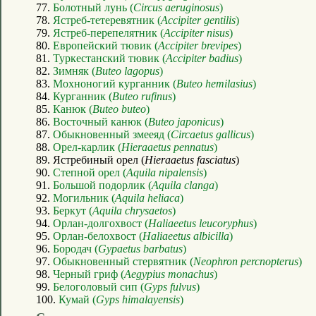
77.
Болотный лунь (
Circus aeruginosus
)
78.
Ястреб-тетеревятник (
Accipiter gentilis
)
79.
Ястреб-перепелятник (
Accipiter nisus
)
80.
Европейский тювик (
Accipiter brevipes
)
81.
Туркестанский тювик (
Accipiter badius
)
82.
Зимняк (
Buteo lagopus
)
83.
Мохноногий курганник (
Buteo hemilasius
)
84.
Курганник (
Buteo rufinus
)
85.
Канюк (
Buteo buteo
)
86.
Восточный канюк (
Buteo japonicus
)
87.
Обыкновенный змееяд (
Circaetus gallicus
)
88.
Орел-карлик (
Hieraaetus pennatus
)
89. Ястребиный орел (
Hieraaetus fasciatus
)
90.
Степной орел (
Aquila nipalensis
)
91.
Большой подорлик (
Aquila clanga
)
92.
Могильник (
Aquila heliaca
)
93.
Беркут (
Aquila chrysaetos
)
94.
Орлан-долгохвост (
Haliaeetus leucoryphus
)
95.
Орлан-белохвост (
Haliaeetus albicilla
)
96.
Бородач (
Gypaetus barbatus
)
97.
Обыкновенный стервятник (
Neophron percnopterus
)
98.
Черный гриф (
Aegypius monachus
)
99.
Белоголовый сип (
Gyps fulvus
)
100.
Кумай (
Gyps himalayensis
)