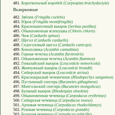
481.
Короткопалый воробей (
Carpospiza brachydactyla
)
Вьюрковые
482.
Зяблик (
Fringilla coelebs
)
483.
Юрок (
Fringilla montifringilla
)
484.
Красношапочный вьюрок (
Serinus pusillus
)
485.
Обыкновенная зеленушка (
Chloris chloris
)
486.
Чиж (
Carduelis spinus
)
487.
Щегол (
Carduelis carduelis
)
488.
Седоголовый щегол (
Carduelis caniceps
)
489.
Коноплянка (
Acanthis cannabina
)
490.
Горная чечетка (
Acanthis flavirostris
)
491.
Обыкновенная чечетка (
Acanthis flammea
)
492.
Гималайский вьюрок (
Leucosticte nemoricola
)
493.
Жемчужный вьюрок (
Leucosticte brandti
)
494.
Сибирский вьюрок (
Leucosticte arctoa
)
495.
Краснокрылый чечевичник (
Rhodopechys sanguinea
)
496.
Пустынный снегирь (
Bucanetes githagineus
)
497.
Монгольский снегирь (
Bucanetes mongolicus
)
498.
Буланый вьюрок (
Rhodospiza obsoleta
)
499.
Обыкновенная чечевица (
Carpodacus erythrinus
)
500.
Сибирская чечевица (
Carpodacus roseus
)
501.
Арчовая чечевица (
Carpodacus rhodochlamys
)
502.
Розовая чечевица (
Carpodacus grandis
)
503.
Большая чечевица (
Carpodacus rubicilla
)