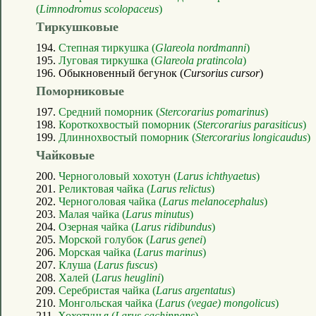
(
Limnodromus scolopaceus
)
Тиркушковые
194.
Степная тиркушка (
Glareola nordmanni
)
195.
Луговая тиркушка (
Glareola pratincola
)
196. Обыкновенный бегунок (
Cursorius cursor
)
Поморниковые
197.
Средний поморник (
Stercorarius pomarinus
)
198.
Короткохвостый поморник (
Stercorarius parasiticus
)
199.
Длиннохвостый поморник (
Stercorarius longicaudus
)
Чайковые
200.
Черноголовый хохотун (
Larus ichthyaetus
)
201.
Реликтовая чайка (
Larus relictus
)
202.
Черноголовая чайка (
Larus melanocephalus
)
203.
Малая чайка (
Larus minutus
)
204.
Озерная чайка (
Larus ridibundus
)
205.
Морской голубок (
Larus genei
)
206.
Морская чайка (
Larus marinus
)
207.
Клуша (
Larus fuscus
)
208.
Халей (
Larus heuglini
)
209.
Серебристая чайка (
Larus argentatus
)
210.
Монгольская чайка (
Larus (vegae) mongolicus
)
211.
Хохотунья (
Larus cachinnans
)