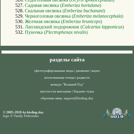
527.
Садовая овсянка (
Emberiza hortulana
)
528.
Скальная овсянка (
Emberiza buchanani
)
529.
Черноголовая овсянка (
Emberiza melanocephala
)
530.
Желчная овсянка (
Emberiza bruniceps
)
531.
Лапландский подорожник (
Calcarius lapponicus
)
532.
Пуночка (
Plectrophenax nivalis
)
разделы сайта
сфотографированные виды
|
дневники
|
видео
неопознанные птицы
|
редкости
конкурс "Большой Год"
прогноз на выходные
|
бердинг-туры
обратная связь:
support@birding.day
© 2005-2026 kz.birding.day
logo © Vassily Fedorenko