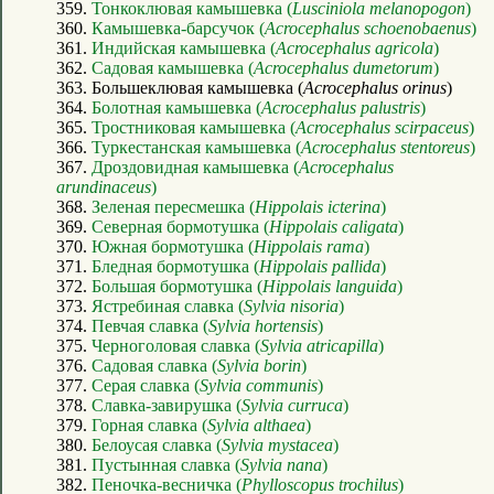
359.
Тонкоклювая камышевка (
Lusciniola melanopogon
)
360.
Камышевка-барсучок (
Acrocephalus schoenobaenus
)
361.
Индийская камышевка (
Acrocephalus agricola
)
362.
Садовая камышевка (
Acrocephalus dumetorum
)
363. Большеклювая камышевка (
Acrocephalus orinus
)
364.
Болотная камышевка (
Acrocephalus palustris
)
365.
Тростниковая камышевка (
Acrocephalus scirpaceus
)
366.
Туркестанская камышевка (
Acrocephalus stentoreus
)
367.
Дроздовидная камышевка (
Acrocephalus
arundinaceus
)
368.
Зеленая пересмешка (
Hippolais icterina
)
369.
Северная бормотушка (
Hippolais caligata
)
370.
Южная бормотушка (
Hippolais rama
)
371.
Бледная бормотушка (
Hippolais pallida
)
372.
Большая бормотушка (
Hippolais languida
)
373.
Ястребиная славка (
Sylvia nisoria
)
374.
Певчая славка (
Sylvia hortensis
)
375.
Черноголовая славка (
Sylvia atricapilla
)
376.
Садовая славка (
Sylvia borin
)
377.
Серая славка (
Sylvia communis
)
378.
Славка-завирушка (
Sylvia curruca
)
379.
Горная славка (
Sylvia althaea
)
380.
Белоусая славка (
Sylvia mystacea
)
381.
Пустынная славка (
Sylvia nana
)
382.
Пеночка-весничка (
Phylloscopus trochilus
)