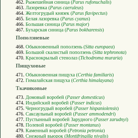
462.
Рыжешейная синица (
Parus rufonuchalis
)
463.
Лазоревка (
Parus caeruleus
)
464.
Желтогрудый князек (
Parus flavipectus
)
465.
Белая лазоревка (
Parus cyanus
)
466.
Большая синица (
Parus major
)
467.
Бухарская синица (
Parus bokharensis
)
Поползневые
468.
Обыкновенный поползень (
Sitta europaea
)
469.
Большой скалистый поползень (
Sitta tephronota
)
470.
Краснокрылый стенолаз (
Tichodroma muraria
)
Пищуховые
471.
Обыкновенная пищуха (
Certhia familiaris
)
472.
Гималайская пищуха (
Certhia himalayana
)
Ткачиковые
473.
Домовый воробей (
Passer domesticus
)
474.
Индийский воробей (
Passer indicus
)
475.
Черногрудый воробей (
Passer hispaniolensis
)
476.
Саксаульный воробей (
Passer ammodendri
)
477.
Пустынный воробей Зарудного (
Passer zarudnyi
)
478.
Полевой воробей (
Passer montanus
)
479.
Каменный воробей (
Petronia petronia
)
480.
Снежный вьюрок (
Montifringilla nivalis
)