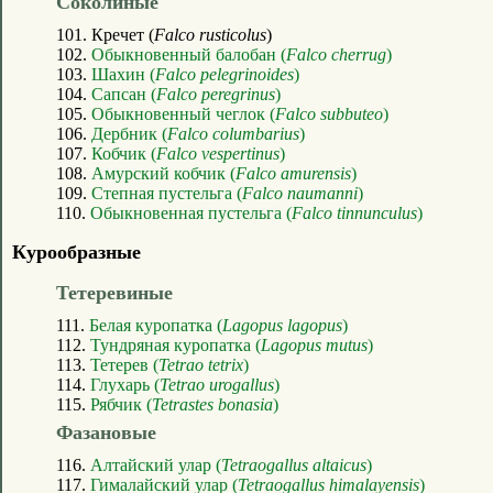
Соколиные
101. Кречет (
Falco rusticolus
)
102.
Обыкновенный балобан (
Falco cherrug
)
103.
Шахин (
Falco pelegrinoides
)
104.
Сапсан (
Falco peregrinus
)
105.
Обыкновенный чеглок (
Falco subbuteo
)
106.
Дербник (
Falco columbarius
)
107.
Кобчик (
Falco vespertinus
)
108.
Амурский кобчик (
Falco amurensis
)
109.
Степная пустельга (
Falco naumanni
)
110.
Обыкновенная пустельга (
Falco tinnunculus
)
Курообразные
Тетеревиные
111.
Белая куропатка (
Lagopus lagopus
)
112.
Тундряная куропатка (
Lagopus mutus
)
113.
Тетерев (
Tetrao tetrix
)
114.
Глухарь (
Tetrao urogallus
)
115.
Рябчик (
Tetrastes bonasia
)
Фазановые
116.
Алтайский улар (
Tetraogallus altaicus
)
117.
Гималайский улар (
Tetraogallus himalayensis
)