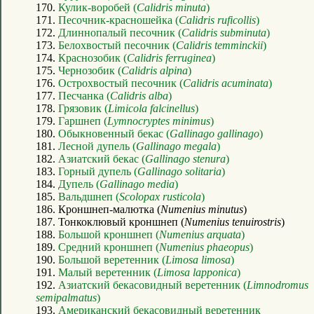
170.
Кулик-воробей (
Calidris minuta
)
171.
Песочник-красношейка (
Calidris ruficollis
)
172.
Длиннопалый песочник (
Calidris subminuta
)
173.
Белохвостый песочник (
Calidris temminckii
)
174.
Краснозобик (
Calidris ferruginea
)
175.
Чернозобик (
Calidris alpina
)
176.
Острохвостый песочник (
Calidris acuminata
)
177.
Песчанка (
Calidris alba
)
178.
Грязовик (
Limicola falcinellus
)
179.
Гаршнеп (
Lymnocryptes minimus
)
180.
Обыкновенный бекас (
Gallinago gallinago
)
181.
Лесной дупель (
Gallinago megala
)
182.
Азиатский бекас (
Gallinago stenura
)
183.
Горный дупель (
Gallinago solitaria
)
184.
Дупель (
Gallinago media
)
185.
Вальдшнеп (
Scolopax rusticola
)
186. Кроншнеп-малютка (
Numenius minutus
)
187. Тонкоклювый кроншнеп (
Numenius tenuirostris
)
188.
Большой кроншнеп (
Numenius arquata
)
189.
Средний кроншнеп (
Numenius phaeopus
)
190.
Большой веретенник (
Limosa limosa
)
191.
Малый веретенник (
Limosa lapponica
)
192.
Азиатский бекасовидный веретенник (
Limnodromus
semipalmatus
)
193.
Американский бекасовидный веретенник