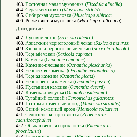
403.
Восточная малая мухоловка (
Ficedula albicilla
)
404.
Серая мухоловка (
Muscicapa striata
)
405.
Сибирская мухоловка (
Muscicapa sibirica
)
406. Рыжехвостая мухоловка (
Muscicapa ruficauda
)
Дроздовые
407.
Луговой чекан (
Saxicola rubetra
)
408.
Азиатский черноголовый чекан (
Saxicola maurus
)
409.
Западный черноголовый чекан (
Saxicola rubicola
)
410.
Черный чекан (
Saxicola caprata
)
411.
Каменка (
Oenanthe oenanthe
)
412.
Каменка-плешанка (
Oenanthe pleschanka
)
413.
Черноухая каменка (
Oenanthe melanoleuca
)
414.
Черная каменка (
Oenanthe picata
)
415.
Черношейная каменка (
Oenanthe finschii
)
416.
Пустынная каменка (
Oenanthe deserti
)
417.
Каменка-плясунья (
Oenanthe isabellina
)
418.
Тугайный соловей (
Cercotrichas galactotes
)
419.
Пестрый каменный дрозд (
Monticola saxatilis
)
420.
Синий каменный дрозд (
Monticola solitarius
)
421.
Седоголовая горихвостка (
Phoenicurus
caeruleocephalus
)
422.
Обыкновенная горихвостка (
Phoenicurus
phoenicurus
)
423.
Горихвостка-чернушка (
Phoenicurus ochruros
)