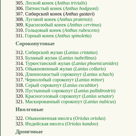
305.
Лесной конек (
Anthus trivialis
)
306.
Пятнистый конек (
Anthus hodgsoni
)
307. Сибирский конек (
Anthus gustavi
)
308.
Луговой конек (
Anthus pratensis
)
309.
Краснозобый конек (
Anthus cervinus
)
310.
Гольцовый конек (
Anthus rubescens
)
311.
Горный конек (
Anthus spinoletta
)
Сорокопутовые
312.
Сибирский жулан (
Lanius cristatus
)
313.
Буланый жулан (
Lanius isabellinus
)
314.
Туркестанский жулан (
Lanius phoenicuroides
)
315.
Обыкновенный жулан (
Lanius collurio
)
316.
Длиннохвостый сорокопут (
Lanius schach
)
317.
Чернолобый сорокопут (
Lanius minor
)
318.
Серый сорокопут (
Lanius excubitor
)
319.
Пустынный сорокопут (
Lanius pallidirostris
)
320.
Красноголовый сорокопут (
Lanius senator
)
321.
Маскированный сорокопут (
Lanius nubicus
)
Иволговые
322.
Обыкновенная иволга (
Oriolus oriolus
)
323.
Индийская иволга (
Oriolus kundoo
)
Дронговые