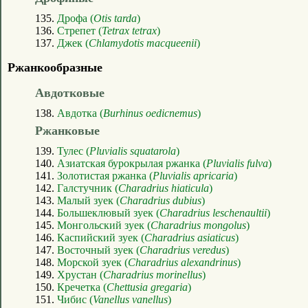
135.
Дрофа (
Otis tarda
)
136.
Стрепет (
Tetrax tetrax
)
137.
Джек (
Chlamydotis macqueenii
)
Ржанкообразные
Авдотковые
138.
Авдотка (
Burhinus oedicnemus
)
Ржанковые
139.
Тулес (
Pluvialis squatarola
)
140.
Азиатская бурокрылая ржанка (
Pluvialis fulva
)
141.
Золотистая ржанка (
Pluvialis apricaria
)
142.
Галстучник (
Charadrius hiaticula
)
143.
Малый зуек (
Charadrius dubius
)
144.
Большеклювый зуек (
Charadrius leschenaultii
)
145.
Монгольский зуек (
Charadrius mongolus
)
146.
Каспийский зуек (
Charadrius asiaticus
)
147.
Восточный зуек (
Charadrius veredus
)
148.
Морской зуек (
Charadrius alexandrinus
)
149.
Хрустан (
Charadrius morinellus
)
150.
Кречетка (
Chettusia gregaria
)
151.
Чибис (
Vanellus vanellus
)