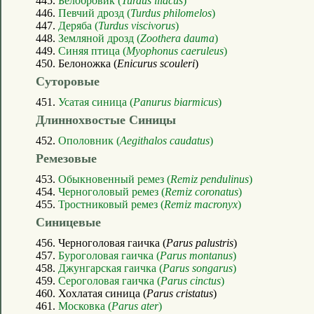
445.
Белобровик (
Turdus iliacus
)
446.
Певчий дрозд (
Turdus philomelos
)
447.
Деряба (
Turdus viscivorus
)
448.
Земляной дрозд (
Zoothera dauma
)
449.
Синяя птица (
Myophonus caeruleus
)
450. Белоножка (
Enicurus scouleri
)
Суторовые
451.
Усатая синица (
Panurus biarmicus
)
Длиннохвостые Синицы
452.
Ополовник (
Aegithalos caudatus
)
Ремезовые
453.
Обыкновенный ремез (
Remiz pendulinus
)
454.
Черноголовый ремез (
Remiz coronatus
)
455.
Тростниковый ремез (
Remiz macronyx
)
Синицевые
456. Черноголовая гаичка (
Parus palustris
)
457.
Буроголовая гаичка (
Parus montanus
)
458.
Джунгарская гаичка (
Parus songarus
)
459.
Сероголовая гаичка (
Parus cinctus
)
460. Хохлатая синица (
Parus cristatus
)
461.
Московка (
Parus ater
)