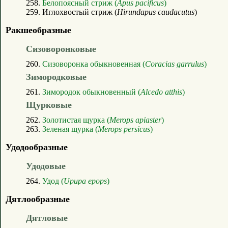
258.
Белопоясный стриж (
Apus pacificus
)
259. Иглохвостый стриж (
Hirundapus caudacutus
)
Ракшеобразные
Сизоворонковые
260.
Сизоворонка обыкновенная (
Coracias garrulus
)
Зимородковые
261.
Зимородок обыкновенный (
Alcedo atthis
)
Щурковые
262.
Золотистая щурка (
Merops apiaster
)
263.
Зеленая щурка (
Merops persicus
)
Удодообразные
Удодовые
264.
Удод (
Upupa epops
)
Дятлообразные
Дятловые