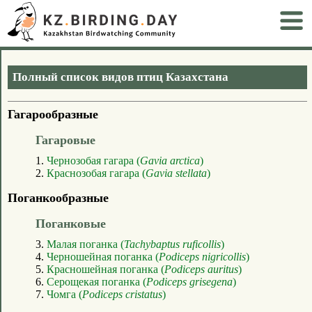
Полный список видов птиц Казахстана
Гагарообразные
Гагаровые
1.
Чернозобая гагара (
Gavia arctica
)
2.
Краснозобая гагара (
Gavia stellata
)
Поганкообразные
Поганковые
3.
Малая поганка (
Tachybaptus ruficollis
)
4.
Черношейная поганка (
Podiceps nigricollis
)
5.
Красношейная поганка (
Podiceps auritus
)
6.
Серощекая поганка (
Podiceps grisegena
)
7.
Чомга (
Podiceps cristatus
)