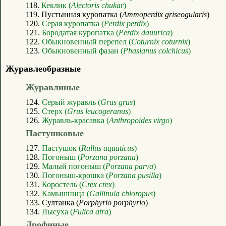
118.
Кеклик (
Alectoris chukar
)
119. Пустынная куропатка (
Ammoperdix griseogularis
)
120.
Серая куропатка (
Perdix perdix
)
121.
Бородатая куропатка (
Perdix dauurica
)
122.
Обыкновенный перепел (
Coturnix coturnix
)
123.
Обыкновенный фазан (
Phasianus colchicus
)
Журавлеобразные
Журавлиные
124.
Серый журавль (
Grus grus
)
125.
Стерх (
Grus leucogeranus
)
126.
Журавль-красавка (
Anthropoides virgo
)
Пастушковые
127.
Пастушок (
Rallus aquaticus
)
128.
Погоныш (
Porzana porzana
)
129.
Малый погоныш (
Porzana parva
)
130.
Погоныш-крошка (
Porzana pusilla
)
131.
Коростель (
Crex crex
)
132.
Камышница (
Gallinula chloropus
)
133. Султанка (
Porphyrio porphyrio
)
134.
Лысуха (
Fulica atra
)
Дрофиные