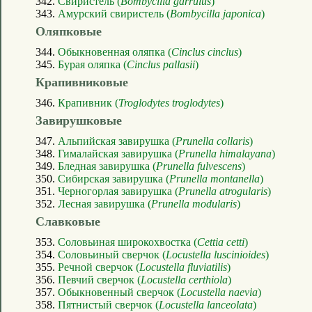
342.
Свиристель (
Bombycilla garrulus
)
343.
Амурский свиристель (
Bombycilla japonica
)
Оляпковые
344.
Обыкновенная оляпка (
Cinclus cinclus
)
345.
Бурая оляпка (
Cinclus pallasii
)
Крапивниковые
346.
Крапивник (
Troglodytes troglodytes
)
Завирушковые
347.
Альпийская завирушка (
Prunella collaris
)
348.
Гималайская завирушка (
Prunella himalayana
)
349.
Бледная завирушка (
Prunella fulvescens
)
350.
Сибирская завирушка (
Prunella montanella
)
351.
Черногорлая завирушка (
Prunella atrogularis
)
352.
Лесная завирушка (
Prunella modularis
)
Славковые
353.
Соловьиная широкохвостка (
Cettia cetti
)
354.
Соловьиный сверчок (
Locustella luscinioides
)
355.
Речной сверчок (
Locustella fluviatilis
)
356.
Певчий сверчок (
Locustella certhiola
)
357.
Обыкновенный сверчок (
Locustella naevia
)
358.
Пятнистый сверчок (
Locustella lanceolata
)