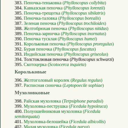
383.
Пеночка-теньковка (
Phylloscopus collybita
)
384.
Кавказская пеночка (
Phylloscopus lorenzii
)
385.
Пеночка-трещотка (
Phylloscopus sibilatrix
)
386.
Пеночка-таловка (
Phylloscopus borealis
)
387.
Зеленая пеночка (
Phylloscopus trochiloides
)
388.
Желтобрюхая пеночка (
Phylloscopus nitidus
)
389.
Пеночка-зарничка (
Phylloscopus inornatus
)
390.
Пеночка тусклая (
Phylloscopus humei
)
391.
Корольковая пеночка (
Phylloscopus proregulus
)
392.
Бурая пеночка (
Phylloscopus fuscatus
)
393.
Индийская пеночка (
Phylloscopus griseolus
)
394. Толстоклювая пеночка (
Phylloscopus schwarzi
)
395.
Скотоцерка (
Scotocerca inquieta
)
Корольковые
396.
Желтоголовый королек (
Regulus regulus
)
397.
Расписная синичка (
Leptopoecile sophiae
)
Мухоловковые
398.
Райская мухоловка (
Terpsiphone paradisi
)
399.
Мухоловка-пеструшка (
Ficedula hypoleuca
)
400.
Полуошейниковая мухоловка (
Ficedula
semitorquata
)
401.
Мухоловка-белошейка (
Ficedula albicollis
)
402.
Малая мухоловка (
Ficedula parva
)