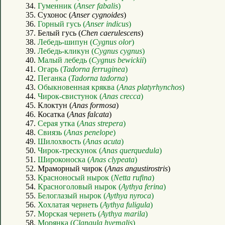
34.
Гуменник (
Anser fabalis
)
35. Сухонос (
Anser cygnoides
)
36.
Горный гусь (
Anser indicus
)
37. Белый гусь (
Chen caerulescens
)
38.
Лебедь-шипун (
Cygnus olor
)
39.
Лебедь-кликун (
Cygnus cygnus
)
40.
Малый лебедь (
Cygnus bewickii
)
41.
Огарь (
Tadorna ferruginea
)
42.
Пеганка (
Tadorna tadorna
)
43.
Обыкновенная кряква (
Anas platyrhynchos
)
44.
Чирок-свистунок (
Anas crecca
)
45. Клоктун (
Anas formosa
)
46. Косатка (
Anas falcata
)
47.
Серая утка (
Anas strepera
)
48.
Свиязь (
Anas penelope
)
49.
Шилохвость (
Anas acuta
)
50.
Чирок-трескунок (
Anas querquedula
)
51.
Широконоска (
Anas clypeata
)
52. Мраморный чирок (
Anas angustirostris
)
53.
Красноносый нырок (
Netta rufina
)
54.
Красноголовый нырок (
Aythya ferina
)
55.
Белоглазый нырок (
Aythya nyroca
)
56.
Хохлатая чернеть (
Aythya fuligula
)
57.
Морская чернеть (
Aythya marila
)
58.
Морянка (
Clangula hyemalis
)