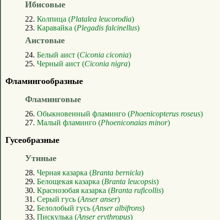
Ибисовые
22.
Колпица (
Platalea leucorodia
)
23.
Каравайка (
Plegadis falcinellus
)
Аистовые
24.
Белый аист (
Ciconia ciconia
)
25.
Черный аист (
Ciconia nigra
)
Фламингообразные
Фламинговые
26.
Обыкновенный фламинго (
Phoenicopterus roseus
)
27.
Малый фламинго (
Phoeniconaias minor
)
Гусеобразные
Утиные
28.
Черная казарка (
Branta bernicla
)
29.
Белощекая казарка (
Branta leucopsis
)
30.
Краснозобая казарка (
Branta ruficollis
)
31.
Серый гусь (
Anser anser
)
32.
Белолобый гусь (
Anser albifrons
)
33.
Пискулька (
Anser erythropus
)