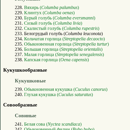
228.
Вяхирь (
Columba palumbus
)
229.
Клинтух (
Columba oenas
)
230.
Бурый голубь (
Columba eversmanni
)
231.
Сизый голубь (
Columba livia
)
232.
Скалистый голубь (
Columba rupestris
)
233. Белогрудый голубь (
Columba leuconota
)
234.
Кольчатая горлица (
Streptopelia decaocto
)
235.
Обыкновенная горлица (
Streptopelia turtur
)
236.
Большая горлица (
Streptopelia orientalis
)
237.
Малая горлица (
Streptopelia senegalensis
)
238.
Капская горлица (
Oena capensis
)
Кукушкообразные
Кукушковые
239.
Обыкновенная кукушка (
Cuculus canorus
)
240.
Глухая кукушка (
Cuculus saturatus
)
Совообразные
Совиные
241.
Белая сова (
Nyctea scandiaca
)
242.
Обыкновенный филин (
Bubo bubo
)