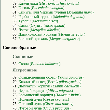
59.
Каменушка (
Histrionicus histrionicus
)
60.
Гоголь (
Bucephala clangula
)
61.
Синьга, или Черный турпан (
Melanitta nigra
)
62.
Горбоносый турпан (
Melanitta deglandi
)
63.
Турпан (
Melanitta fusca
)
64.
Савка (
Oxyura leucocephala
)
65.
Луток (
Mergellus albellus
)
66.
Длинноносый крохаль (
Mergus serrator
)
67.
Большой крохаль (
Mergus merganser
)
Соколообразные
Скопиные
68.
Скопа (
Pandion haliaetus
)
Ястребиные
69.
Обыкновенный осоед (
Pernis apivorus
)
70.
Хохлатый осоед (
Pernis ptilorhynchus
)
71.
Дымчатый коршун (
Elanus caeruleus
)
72.
Черный коршун (
Milvus migrans
)
73.
Браминский коршун (
Haliastur indus
)
74.
Полевой лунь (
Circus cyaneus
)
75.
Степной лунь (
Circus macrourus
)
76.
Луговой лунь (
Circus pygargus
)