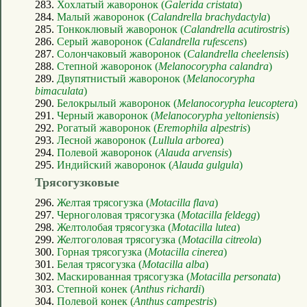
283.
Хохлатый жаворонок (
Galerida cristata
)
284.
Малый жаворонок (
Calandrella brachydactyla
)
285.
Тонкоклювый жаворонок (
Calandrella acutirostris
)
286.
Серый жаворонок (
Calandrella rufescens
)
287.
Солончаковый жаворонок (
Calandrella cheelensis
)
288.
Степной жаворонок (
Melanocorypha calandra
)
289.
Двупятнистый жаворонок (
Melanocorypha
bimaculata
)
290.
Белокрылый жаворонок (
Melanocorypha leucoptera
)
291.
Черный жаворонок (
Melanocorypha yeltoniensis
)
292.
Рогатый жаворонок (
Eremophila alpestris
)
293.
Лесной жаворонок (
Lullula arborea
)
294.
Полевой жаворонок (
Alauda arvensis
)
295.
Индийский жаворонок (
Alauda gulgula
)
Трясогузковые
296.
Желтая трясогузка (
Motacilla flava
)
297.
Черноголовая трясогузка (
Motacilla feldegg
)
298.
Желтолобая трясогузка (
Motacilla lutea
)
299.
Желтоголовая трясогузка (
Motacilla citreola
)
300.
Горная трясогузка (
Motacilla cinerea
)
301.
Белая трясогузка (
Motacilla alba
)
302.
Маскированная трясогузка (
Motacilla personata
)
303.
Степной конек (
Anthus richardi
)
304.
Полевой конек (
Anthus campestris
)