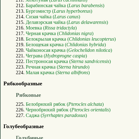
212.
Барабинская чайка (
Larus barabensis
)
213.
Бургомистр (
Larus hyperboreus
)
214.
Сизая чайка (
Larus canus
)
215.
Делавэрская чайка (
Larus delawarensis
)
216.
Моевка (
Rissa tridactyla
)
217.
Черная крачка (
Chlidonias nigra
)
218.
Белокрылая крачка (
Chlidonias leucopterus
)
219.
Белощекая крачка (
Chlidonias hybrida
)
220.
Чайконосая крачка (
Gelochelidon nilotica
)
221.
Чеграва (
Hydroprogne caspia
)
222.
Пестроносая крачка (
Sterna sandvicensis
)
223.
Речная крачка (
Sterna hirundo
)
224.
Малая крачка (
Sterna albifrons
)
Рябкообразные
Рябковые
225.
Белобрюхий рябок (
Pterocles alchata
)
226.
Чернобрюхий рябок (
Pterocles orientalis
)
227.
Саджа (
Syrrhaptes paradoxus
)
Голубеобразные
Голубиные