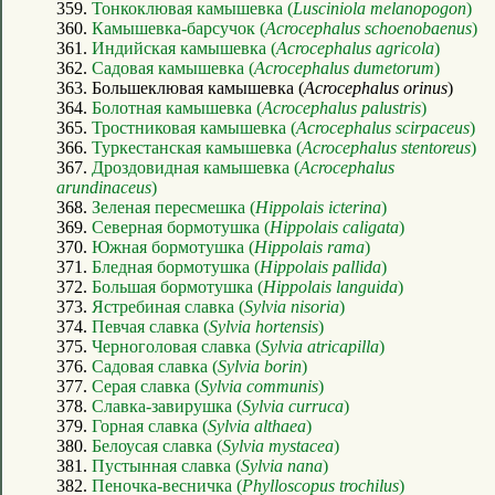
359.
Тонкоклювая камышевка (
Lusciniola melanopogon
)
360.
Камышевка-барсучок (
Acrocephalus schoenobaenus
)
361.
Индийская камышевка (
Acrocephalus agricola
)
362.
Садовая камышевка (
Acrocephalus dumetorum
)
363. Большеклювая камышевка (
Acrocephalus orinus
)
364.
Болотная камышевка (
Acrocephalus palustris
)
365.
Тростниковая камышевка (
Acrocephalus scirpaceus
)
366.
Туркестанская камышевка (
Acrocephalus stentoreus
)
367.
Дроздовидная камышевка (
Acrocephalus
arundinaceus
)
368.
Зеленая пересмешка (
Hippolais icterina
)
369.
Северная бормотушка (
Hippolais caligata
)
370.
Южная бормотушка (
Hippolais rama
)
371.
Бледная бормотушка (
Hippolais pallida
)
372.
Большая бормотушка (
Hippolais languida
)
373.
Ястребиная славка (
Sylvia nisoria
)
374.
Певчая славка (
Sylvia hortensis
)
375.
Черноголовая славка (
Sylvia atricapilla
)
376.
Садовая славка (
Sylvia borin
)
377.
Серая славка (
Sylvia communis
)
378.
Славка-завирушка (
Sylvia curruca
)
379.
Горная славка (
Sylvia althaea
)
380.
Белоусая славка (
Sylvia mystacea
)
381.
Пустынная славка (
Sylvia nana
)
382.
Пеночка-весничка (
Phylloscopus trochilus
)