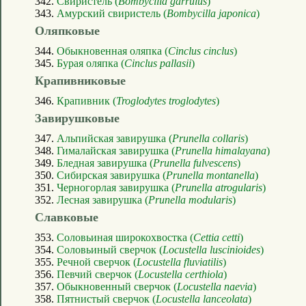
342.
Свиристель (
Bombycilla garrulus
)
343.
Амурский свиристель (
Bombycilla japonica
)
Оляпковые
344.
Обыкновенная оляпка (
Cinclus cinclus
)
345.
Бурая оляпка (
Cinclus pallasii
)
Крапивниковые
346.
Крапивник (
Troglodytes troglodytes
)
Завирушковые
347.
Альпийская завирушка (
Prunella collaris
)
348.
Гималайская завирушка (
Prunella himalayana
)
349.
Бледная завирушка (
Prunella fulvescens
)
350.
Сибирская завирушка (
Prunella montanella
)
351.
Черногорлая завирушка (
Prunella atrogularis
)
352.
Лесная завирушка (
Prunella modularis
)
Славковые
353.
Соловьиная широкохвостка (
Cettia cetti
)
354.
Соловьиный сверчок (
Locustella luscinioides
)
355.
Речной сверчок (
Locustella fluviatilis
)
356.
Певчий сверчок (
Locustella certhiola
)
357.
Обыкновенный сверчок (
Locustella naevia
)
358.
Пятнистый сверчок (
Locustella lanceolata
)