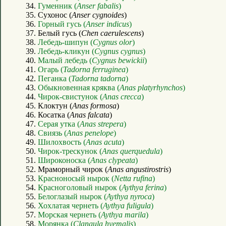
34.
Гуменник (
Anser fabalis
)
35. Сухонос (
Anser cygnoides
)
36.
Горный гусь (
Anser indicus
)
37. Белый гусь (
Chen caerulescens
)
38.
Лебедь-шипун (
Cygnus olor
)
39.
Лебедь-кликун (
Cygnus cygnus
)
40.
Малый лебедь (
Cygnus bewickii
)
41.
Огарь (
Tadorna ferruginea
)
42.
Пеганка (
Tadorna tadorna
)
43.
Обыкновенная кряква (
Anas platyrhynchos
)
44.
Чирок-свистунок (
Anas crecca
)
45. Клоктун (
Anas formosa
)
46. Косатка (
Anas falcata
)
47.
Серая утка (
Anas strepera
)
48.
Свиязь (
Anas penelope
)
49.
Шилохвость (
Anas acuta
)
50.
Чирок-трескунок (
Anas querquedula
)
51.
Широконоска (
Anas clypeata
)
52. Мраморный чирок (
Anas angustirostris
)
53.
Красноносый нырок (
Netta rufina
)
54.
Красноголовый нырок (
Aythya ferina
)
55.
Белоглазый нырок (
Aythya nyroca
)
56.
Хохлатая чернеть (
Aythya fuligula
)
57.
Морская чернеть (
Aythya marila
)
58.
Морянка (
Clangula hyemalis
)