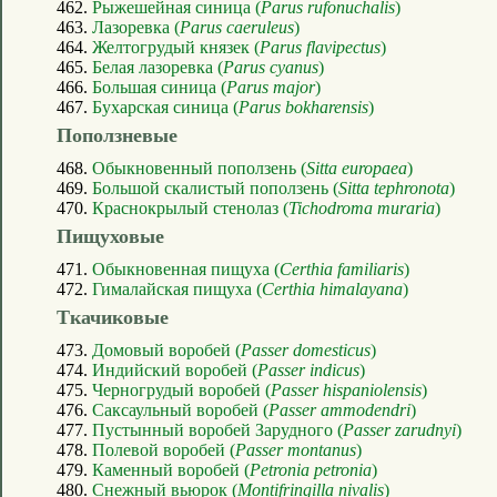
462.
Рыжешейная синица (
Parus rufonuchalis
)
463.
Лазоревка (
Parus caeruleus
)
464.
Желтогрудый князек (
Parus flavipectus
)
465.
Белая лазоревка (
Parus cyanus
)
466.
Большая синица (
Parus major
)
467.
Бухарская синица (
Parus bokharensis
)
Поползневые
468.
Обыкновенный поползень (
Sitta europaea
)
469.
Большой скалистый поползень (
Sitta tephronota
)
470.
Краснокрылый стенолаз (
Tichodroma muraria
)
Пищуховые
471.
Обыкновенная пищуха (
Certhia familiaris
)
472.
Гималайская пищуха (
Certhia himalayana
)
Ткачиковые
473.
Домовый воробей (
Passer domesticus
)
474.
Индийский воробей (
Passer indicus
)
475.
Черногрудый воробей (
Passer hispaniolensis
)
476.
Саксаульный воробей (
Passer ammodendri
)
477.
Пустынный воробей Зарудного (
Passer zarudnyi
)
478.
Полевой воробей (
Passer montanus
)
479.
Каменный воробей (
Petronia petronia
)
480.
Снежный вьюрок (
Montifringilla nivalis
)