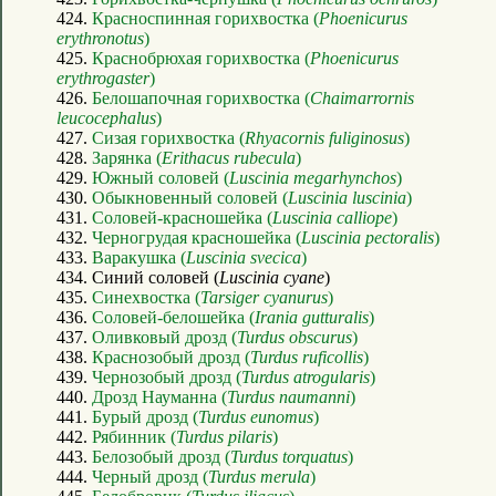
424.
Красноспинная горихвостка (
Phoenicurus
erythronotus
)
425.
Краснобрюхая горихвостка (
Phoenicurus
erythrogaster
)
426.
Белошапочная горихвостка (
Chaimarrornis
leucocephalus
)
427.
Сизая горихвостка (
Rhyacornis fuliginosus
)
428.
Зарянка (
Erithacus rubecula
)
429.
Южный соловей (
Luscinia megarhynchos
)
430.
Обыкновенный соловей (
Luscinia luscinia
)
431.
Соловей-красношейка (
Luscinia calliope
)
432.
Черногрудая красношейка (
Luscinia pectoralis
)
433.
Варакушка (
Luscinia svecica
)
434. Синий соловей (
Luscinia cyane
)
435.
Синехвостка (
Tarsiger cyanurus
)
436.
Соловей-белошейка (
Irania gutturalis
)
437.
Оливковый дрозд (
Turdus obscurus
)
438.
Краснозобый дрозд (
Turdus ruficollis
)
439.
Чернозобый дрозд (
Turdus atrogularis
)
440.
Дрозд Науманна (
Turdus naumanni
)
441.
Бурый дрозд (
Turdus eunomus
)
442.
Рябинник (
Turdus pilaris
)
443.
Белозобый дрозд (
Turdus torquatus
)
444.
Черный дрозд (
Turdus merula
)