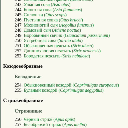
243.
Ушастая сова (
Asio otus
)
244.
Болотная сова (
Asio flammeus
)
245.
Сплюшка (
Otus scops
)
246.
Пустынная совка (
Otus brucei
)
247.
Мохноногий сыч (
Aegolius funereus
)
248.
Домовый сыч (
Athene noctua
)
249.
Воробьиный сычик (
Glaucidium passerinum
)
250.
Ястребиная сова (
Surnia ulula
)
251.
Обыкновенная неясыть (
Strix aluco
)
252.
Длиннохвостая неясыть (
Strix uralensis
)
253.
Бородатая неясыть (
Strix nebulosa
)
Козодоеобразные
Козодоевые
254.
Обыкновенный козодой (
Caprimulgus europaeus
)
255.
Буланый козодой (
Caprimulgus aegyptius
)
Стрижеобразные
Стрижиные
256.
Черный стриж (
Apus apus
)
257.
Белобрюхий стриж (
Apus melba
)