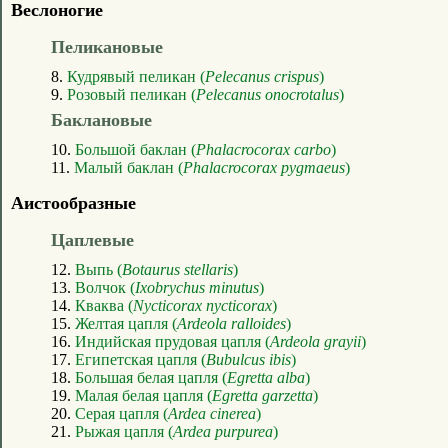
Веслоногие
Пеликановые
8.
Кудрявый пеликан (
Pelecanus crispus
)
9.
Розовый пеликан (
Pelecanus onocrotalus
)
Баклановые
10.
Большой баклан (
Phalacrocorax carbo
)
11.
Малый баклан (
Phalacrocorax pygmaeus
)
Аистообразные
Цаплевые
12.
Выпь (
Botaurus stellaris
)
13.
Волчок (
Ixobrychus minutus
)
14.
Кваква (
Nycticorax nycticorax
)
15.
Желтая цапля (
Ardeola ralloides
)
16.
Индийская прудовая цапля (
Ardeola grayii
)
17.
Египетская цапля (
Bubulcus ibis
)
18.
Большая белая цапля (
Egretta alba
)
19.
Малая белая цапля (
Egretta garzetta
)
20.
Серая цапля (
Ardea cinerea
)
21.
Рыжая цапля (
Ardea purpurea
)