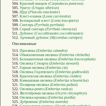
504.
Красный вьюрок (
Carpodacus puniceus
)
505.
Урагус (
Uragus sibiricus
)
506.
Щур (
Pinicola enucleator
)
507.
Клест-еловик (
Loxia curvirostra
)
508.
Белокрылый клест (
Loxia leucoptera
)
509.
Снегирь (
Pyrrhula pyrrhula
)
510.
Серый снегирь (
Pyrrhula cineracea
)
511.
Дубонос (
Coccothraustes coccothraustes
)
512.
Арчовый дубонос (
Mycerobas carnipes
)
Овсянковые
513.
Просянка (
Emberiza calandra
)
514.
Обыкновенная овсянка (
Emberiza citrinella
)
515.
Белошапочная овсянка (
Emberiza leucocephala
)
516.
Овсянка Стюарта (
Emberiza stewarti
)
517.
Горная овсянка (
Emberiza cia
)
518.
Овсянка Годлевского (
Emberiza godlewskii
)
519.
Красноухая овсянка (
Emberiza cioides
)
520.
Камышовая овсянка (
Emberiza schoeniclus
)
521.
Полярная овсянка (
Emberiza pallasi
)
522.
Овсянка-ремез (
Emberiza rustica
)
523.
Желтобровая овсянка (
Ocyris chrysophrys
)
524.
Овсянка-крошка (
Emberiza pusilla
)
525.
Дубровник (
Emberiza aureola
)
526.
Седоголовая овсянка (
Ocyris spodocephalus
)