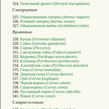
324.
Пепельный дронго (
Dicrurus leucophaeus
)
Скворцовые
325.
Обыкновенный скворец (
Sturnus vulgaris
)
326.
Розовый скворец (
Sturnus roseus
)
327.
Обыкновенная майна (
Acridotheres tristis
)
Врановые
328.
Кукша (
Perisoreus infaustus
)
329.
Сойка (
Garrulus glandarius
)
330.
Сорока (
Pica pica
)
331.
Саксаульная сойка (
Podoces panderi
)
332.
Кедровка (
Nucifraga caryocatactes
)
333.
Клушица (
Pyrrhocorax pyrrhocorax
)
334.
Альпийская галка (
Pyrrhocorax graculus
)
335.
Галка (
Corvus monedula
)
336.
Даурская галка (
Corvus daurica
)
337.
Грач (
Corvus frugilegus
)
338.
Черная ворона (
Corvus corone
)
339.
Серая ворона (
Corvus cornix
)
340.
Пустынный ворон (
Corvus ruficollis
)
341.
Ворон (
Corvus corax
)
Свиристелевые