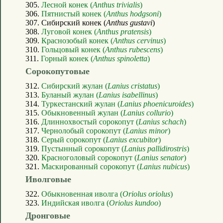
305.
Лесной конек (
Anthus trivialis
)
306.
Пятнистый конек (
Anthus hodgsoni
)
307. Сибирский конек (
Anthus gustavi
)
308.
Луговой конек (
Anthus pratensis
)
309.
Краснозобый конек (
Anthus cervinus
)
310.
Гольцовый конек (
Anthus rubescens
)
311.
Горный конек (
Anthus spinoletta
)
Сорокопутовые
312.
Сибирский жулан (
Lanius cristatus
)
313.
Буланый жулан (
Lanius isabellinus
)
314.
Туркестанский жулан (
Lanius phoenicuroides
)
315.
Обыкновенный жулан (
Lanius collurio
)
316.
Длиннохвостый сорокопут (
Lanius schach
)
317.
Чернолобый сорокопут (
Lanius minor
)
318.
Серый сорокопут (
Lanius excubitor
)
319.
Пустынный сорокопут (
Lanius pallidirostris
)
320.
Красноголовый сорокопут (
Lanius senator
)
321.
Маскированный сорокопут (
Lanius nubicus
)
Иволговые
322.
Обыкновенная иволга (
Oriolus oriolus
)
323.
Индийская иволга (
Oriolus kundoo
)
Дронговые