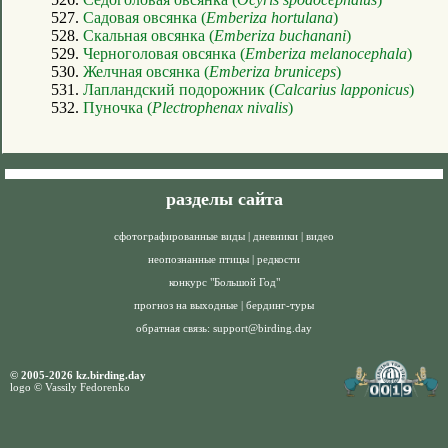
527.
Садовая овсянка (
Emberiza hortulana
)
528.
Скальная овсянка (
Emberiza buchanani
)
529.
Черноголовая овсянка (
Emberiza melanocephala
)
530.
Желчная овсянка (
Emberiza bruniceps
)
531.
Лапландский подорожник (
Calcarius lapponicus
)
532.
Пуночка (
Plectrophenax nivalis
)
разделы сайта
сфотографированные виды
|
дневники
|
видео
неопознанные птицы
|
редкости
конкурс "Большой Год"
прогноз на выходные
|
бердинг-туры
обратная связь:
support@birding.day
© 2005-2026 kz.birding.day
logo © Vassily Fedorenko