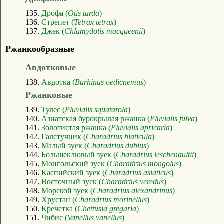
135.
Дрофа (
Otis tarda
)
136.
Стрепет (
Tetrax tetrax
)
137.
Джек (
Chlamydotis macqueenii
)
Ржанкообразные
Авдотковые
138.
Авдотка (
Burhinus oedicnemus
)
Ржанковые
139.
Тулес (
Pluvialis squatarola
)
140.
Азиатская бурокрылая ржанка (
Pluvialis fulva
)
141.
Золотистая ржанка (
Pluvialis apricaria
)
142.
Галстучник (
Charadrius hiaticula
)
143.
Малый зуек (
Charadrius dubius
)
144.
Большеклювый зуек (
Charadrius leschenaultii
)
145.
Монгольский зуек (
Charadrius mongolus
)
146.
Каспийский зуек (
Charadrius asiaticus
)
147.
Восточный зуек (
Charadrius veredus
)
148.
Морской зуек (
Charadrius alexandrinus
)
149.
Хрустан (
Charadrius morinellus
)
150.
Кречетка (
Chettusia gregaria
)
151.
Чибис (
Vanellus vanellus
)