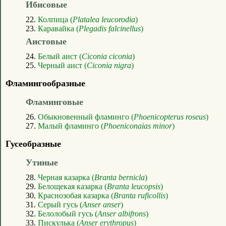
Ибисовые
22.
Колпица (
Platalea leucorodia
)
23.
Каравайка (
Plegadis falcinellus
)
Аистовые
24.
Белый аист (
Ciconia ciconia
)
25.
Черный аист (
Ciconia nigra
)
Фламингообразные
Фламинговые
26.
Обыкновенный фламинго (
Phoenicopterus roseus
)
27.
Малый фламинго (
Phoeniconaias minor
)
Гусеобразные
Утиные
28.
Черная казарка (
Branta bernicla
)
29.
Белощекая казарка (
Branta leucopsis
)
30.
Краснозобая казарка (
Branta ruficollis
)
31.
Серый гусь (
Anser anser
)
32.
Белолобый гусь (
Anser albifrons
)
33.
Пискулька (
Anser erythropus
)