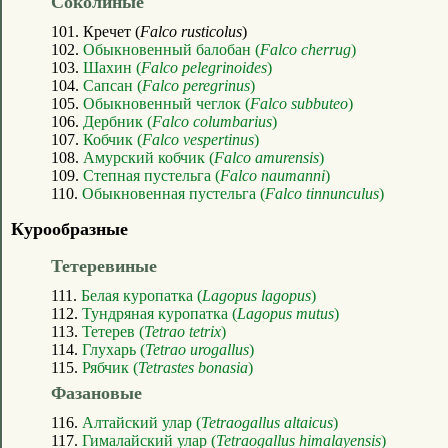
Соколиные
101. Кречет (
Falco rusticolus
)
102.
Обыкновенный балобан (
Falco cherrug
)
103.
Шахин (
Falco pelegrinoides
)
104.
Сапсан (
Falco peregrinus
)
105.
Обыкновенный чеглок (
Falco subbuteo
)
106.
Дербник (
Falco columbarius
)
107.
Кобчик (
Falco vespertinus
)
108.
Амурский кобчик (
Falco amurensis
)
109.
Степная пустельга (
Falco naumanni
)
110.
Обыкновенная пустельга (
Falco tinnunculus
)
Курообразные
Тетеревиные
111.
Белая куропатка (
Lagopus lagopus
)
112.
Тундряная куропатка (
Lagopus mutus
)
113.
Тетерев (
Tetrao tetrix
)
114.
Глухарь (
Tetrao urogallus
)
115.
Рябчик (
Tetrastes bonasia
)
Фазановые
116.
Алтайский улар (
Tetraogallus altaicus
)
117.
Гималайский улар (
Tetraogallus himalayensis
)