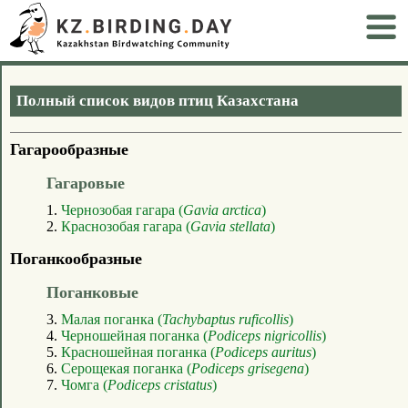
Полный список видов птиц Казахстана
Гагарообразные
Гагаровые
1.
Чернозобая гагара (
Gavia arctica
)
2.
Краснозобая гагара (
Gavia stellata
)
Поганкообразные
Поганковые
3.
Малая поганка (
Tachybaptus ruficollis
)
4.
Черношейная поганка (
Podiceps nigricollis
)
5.
Красношейная поганка (
Podiceps auritus
)
6.
Серощекая поганка (
Podiceps grisegena
)
7.
Чомга (
Podiceps cristatus
)