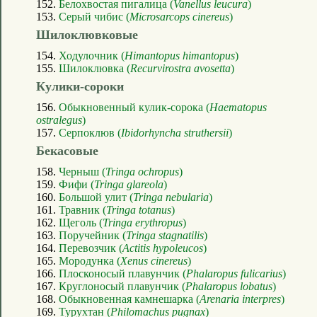
152.
Белохвостая пигалица (
Vanellus leucura
)
153.
Серый чибис (
Microsarcops cinereus
)
Шилоклювковые
154.
Ходулочник (
Himantopus himantopus
)
155.
Шилоклювка (
Recurvirostra avosetta
)
Кулики-сороки
156.
Обыкновенный кулик-сорока (
Haematopus
ostralegus
)
157.
Серпоклюв (
Ibidorhyncha struthersii
)
Бекасовые
158.
Черныш (
Tringa ochropus
)
159.
Фифи (
Tringa glareola
)
160.
Большой улит (
Tringa nebularia
)
161.
Травник (
Tringa totanus
)
162.
Щеголь (
Tringa erythropus
)
163.
Поручейник (
Tringa stagnatilis
)
164.
Перевозчик (
Actitis hypoleucos
)
165.
Мородунка (
Xenus cinereus
)
166.
Плосконосый плавунчик (
Phalaropus fulicarius
)
167.
Круглоносый плавунчик (
Phalaropus lobatus
)
168.
Обыкновенная камнешарка (
Arenaria interpres
)
169.
Турухтан (
Philomachus pugnax
)