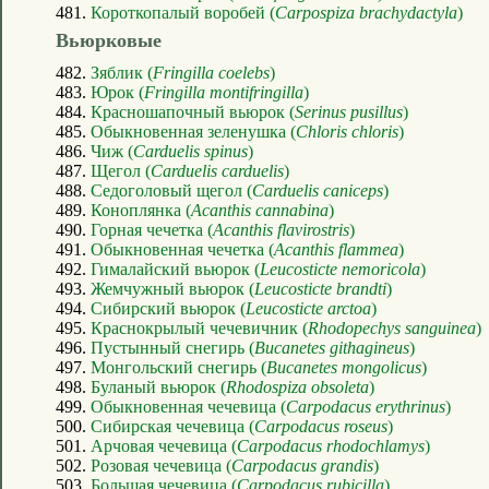
481.
Короткопалый воробей (
Carpospiza brachydactyla
)
Вьюрковые
482.
Зяблик (
Fringilla coelebs
)
483.
Юрок (
Fringilla montifringilla
)
484.
Красношапочный вьюрок (
Serinus pusillus
)
485.
Обыкновенная зеленушка (
Chloris chloris
)
486.
Чиж (
Carduelis spinus
)
487.
Щегол (
Carduelis carduelis
)
488.
Седоголовый щегол (
Carduelis caniceps
)
489.
Коноплянка (
Acanthis cannabina
)
490.
Горная чечетка (
Acanthis flavirostris
)
491.
Обыкновенная чечетка (
Acanthis flammea
)
492.
Гималайский вьюрок (
Leucosticte nemoricola
)
493.
Жемчужный вьюрок (
Leucosticte brandti
)
494.
Сибирский вьюрок (
Leucosticte arctoa
)
495.
Краснокрылый чечевичник (
Rhodopechys sanguinea
)
496.
Пустынный снегирь (
Bucanetes githagineus
)
497.
Монгольский снегирь (
Bucanetes mongolicus
)
498.
Буланый вьюрок (
Rhodospiza obsoleta
)
499.
Обыкновенная чечевица (
Carpodacus erythrinus
)
500.
Сибирская чечевица (
Carpodacus roseus
)
501.
Арчовая чечевица (
Carpodacus rhodochlamys
)
502.
Розовая чечевица (
Carpodacus grandis
)
503.
Большая чечевица (
Carpodacus rubicilla
)