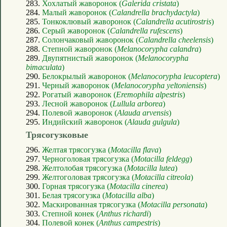
283.
Хохлатый жаворонок (
Galerida cristata
)
284.
Малый жаворонок (
Calandrella brachydactyla
)
285.
Тонкоклювый жаворонок (
Calandrella acutirostris
)
286.
Серый жаворонок (
Calandrella rufescens
)
287.
Солончаковый жаворонок (
Calandrella cheelensis
)
288.
Степной жаворонок (
Melanocorypha calandra
)
289.
Двупятнистый жаворонок (
Melanocorypha
bimaculata
)
290.
Белокрылый жаворонок (
Melanocorypha leucoptera
)
291.
Черный жаворонок (
Melanocorypha yeltoniensis
)
292.
Рогатый жаворонок (
Eremophila alpestris
)
293.
Лесной жаворонок (
Lullula arborea
)
294.
Полевой жаворонок (
Alauda arvensis
)
295.
Индийский жаворонок (
Alauda gulgula
)
Трясогузковые
296.
Желтая трясогузка (
Motacilla flava
)
297.
Черноголовая трясогузка (
Motacilla feldegg
)
298.
Желтолобая трясогузка (
Motacilla lutea
)
299.
Желтоголовая трясогузка (
Motacilla citreola
)
300.
Горная трясогузка (
Motacilla cinerea
)
301.
Белая трясогузка (
Motacilla alba
)
302.
Маскированная трясогузка (
Motacilla personata
)
303.
Степной конек (
Anthus richardi
)
304.
Полевой конек (
Anthus campestris
)