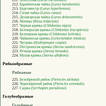
212.
Барабинская чайка (
Larus barabensis
)
213.
Бургомистр (
Larus hyperboreus
)
214.
Сизая чайка (
Larus canus
)
215.
Делавэрская чайка (
Larus delawarensis
)
216.
Моевка (
Rissa tridactyla
)
217.
Черная крачка (
Chlidonias nigra
)
218.
Белокрылая крачка (
Chlidonias leucopterus
)
219.
Белощекая крачка (
Chlidonias hybrida
)
220.
Чайконосая крачка (
Gelochelidon nilotica
)
221.
Чеграва (
Hydroprogne caspia
)
222.
Пестроносая крачка (
Sterna sandvicensis
)
223.
Речная крачка (
Sterna hirundo
)
224.
Малая крачка (
Sterna albifrons
)
Рябкообразные
Рябковые
225.
Белобрюхий рябок (
Pterocles alchata
)
226.
Чернобрюхий рябок (
Pterocles orientalis
)
227.
Саджа (
Syrrhaptes paradoxus
)
Голубеобразные
Голубиные