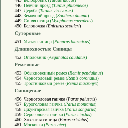
445.
Белобровик (
Turdus iliacus
)
446.
Певчий дрозд (
Turdus philomelos
)
447.
Деряба (
Turdus viscivorus
)
448.
Земляной дрозд (
Zoothera dauma
)
449.
Синяя птица (
Myophonus caeruleus
)
450. Белоножка (
Enicurus scouleri
)
Суторовые
451.
Усатая синица (
Panurus biarmicus
)
Длиннохвостые Синицы
452.
Ополовник (
Aegithalos caudatus
)
Ремезовые
453.
Обыкновенный ремез (
Remiz pendulinus
)
454.
Черноголовый ремез (
Remiz coronatus
)
455.
Тростниковый ремез (
Remiz macronyx
)
Синицевые
456. Черноголовая гаичка (
Parus palustris
)
457.
Буроголовая гаичка (
Parus montanus
)
458.
Джунгарская гаичка (
Parus songarus
)
459.
Сероголовая гаичка (
Parus cinctus
)
460. Хохлатая синица (
Parus cristatus
)
461.
Московка (
Parus ater
)