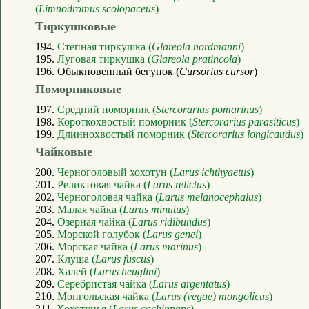
(
Limnodromus scolopaceus
)
Тиркушковые
194.
Степная тиркушка (
Glareola nordmanni
)
195.
Луговая тиркушка (
Glareola pratincola
)
196. Обыкновенный бегунок (
Cursorius cursor
)
Поморниковые
197.
Средний поморник (
Stercorarius pomarinus
)
198.
Короткохвостый поморник (
Stercorarius parasiticus
)
199.
Длиннохвостый поморник (
Stercorarius longicaudus
)
Чайковые
200.
Черноголовый хохотун (
Larus ichthyaetus
)
201.
Реликтовая чайка (
Larus relictus
)
202.
Черноголовая чайка (
Larus melanocephalus
)
203.
Малая чайка (
Larus minutus
)
204.
Озерная чайка (
Larus ridibundus
)
205.
Морской голубок (
Larus genei
)
206.
Морская чайка (
Larus marinus
)
207.
Клуша (
Larus fuscus
)
208.
Халей (
Larus heuglini
)
209.
Серебристая чайка (
Larus argentatus
)
210.
Монгольская чайка (
Larus (vegae) mongolicus
)
211.
Хохотунья (
Larus cachinnans
)