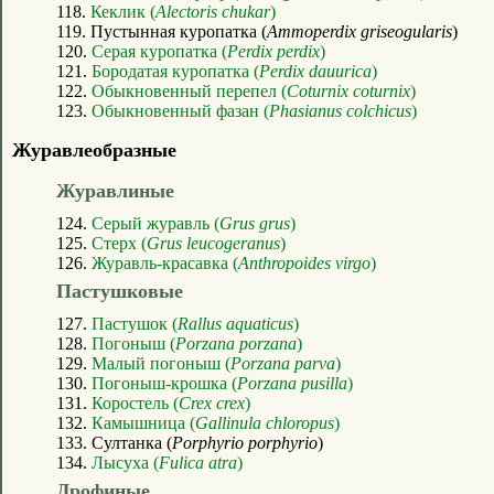
118.
Кеклик (
Alectoris chukar
)
119. Пустынная куропатка (
Ammoperdix griseogularis
)
120.
Серая куропатка (
Perdix perdix
)
121.
Бородатая куропатка (
Perdix dauurica
)
122.
Обыкновенный перепел (
Coturnix coturnix
)
123.
Обыкновенный фазан (
Phasianus colchicus
)
Журавлеобразные
Журавлиные
124.
Серый журавль (
Grus grus
)
125.
Стерх (
Grus leucogeranus
)
126.
Журавль-красавка (
Anthropoides virgo
)
Пастушковые
127.
Пастушок (
Rallus aquaticus
)
128.
Погоныш (
Porzana porzana
)
129.
Малый погоныш (
Porzana parva
)
130.
Погоныш-крошка (
Porzana pusilla
)
131.
Коростель (
Crex crex
)
132.
Камышница (
Gallinula chloropus
)
133. Султанка (
Porphyrio porphyrio
)
134.
Лысуха (
Fulica atra
)
Дрофиные