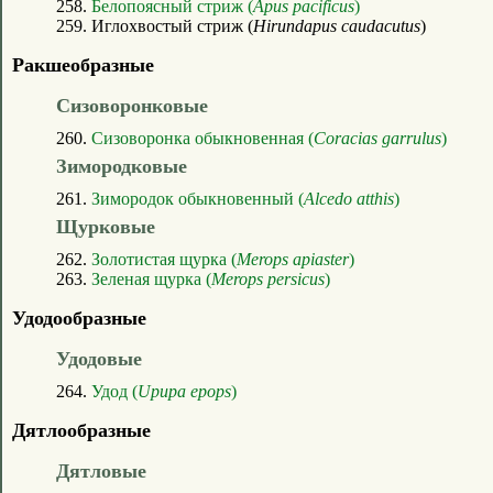
258.
Белопоясный стриж (
Apus pacificus
)
259. Иглохвостый стриж (
Hirundapus caudacutus
)
Ракшеобразные
Сизоворонковые
260.
Сизоворонка обыкновенная (
Coracias garrulus
)
Зимородковые
261.
Зимородок обыкновенный (
Alcedo atthis
)
Щурковые
262.
Золотистая щурка (
Merops apiaster
)
263.
Зеленая щурка (
Merops persicus
)
Удодообразные
Удодовые
264.
Удод (
Upupa epops
)
Дятлообразные
Дятловые