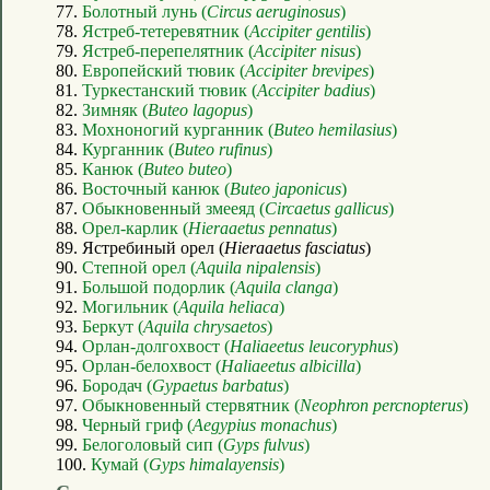
77.
Болотный лунь (
Circus aeruginosus
)
78.
Ястреб-тетеревятник (
Accipiter gentilis
)
79.
Ястреб-перепелятник (
Accipiter nisus
)
80.
Европейский тювик (
Accipiter brevipes
)
81.
Туркестанский тювик (
Accipiter badius
)
82.
Зимняк (
Buteo lagopus
)
83.
Мохноногий курганник (
Buteo hemilasius
)
84.
Курганник (
Buteo rufinus
)
85.
Канюк (
Buteo buteo
)
86.
Восточный канюк (
Buteo japonicus
)
87.
Обыкновенный змееяд (
Circaetus gallicus
)
88.
Орел-карлик (
Hieraaetus pennatus
)
89. Ястребиный орел (
Hieraaetus fasciatus
)
90.
Степной орел (
Aquila nipalensis
)
91.
Большой подорлик (
Aquila clanga
)
92.
Могильник (
Aquila heliaca
)
93.
Беркут (
Aquila chrysaetos
)
94.
Орлан-долгохвост (
Haliaeetus leucoryphus
)
95.
Орлан-белохвост (
Haliaeetus albicilla
)
96.
Бородач (
Gypaetus barbatus
)
97.
Обыкновенный стервятник (
Neophron percnopterus
)
98.
Черный гриф (
Aegypius monachus
)
99.
Белоголовый сип (
Gyps fulvus
)
100.
Кумай (
Gyps himalayensis
)