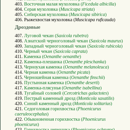
403.
Восточная малая мухоловка (
Ficedula albicilla
)
404.
Серая мухоловка (
Muscicapa striata
)
405.
Сибирская мухоловка (
Muscicapa sibirica
)
406. Рыжехвостая мухоловка (
Muscicapa ruficauda
)
Дроздовые
407.
Луговой чекан (
Saxicola rubetra
)
408.
Азиатский черноголовый чекан (
Saxicola maurus
)
409.
Западный черноголовый чекан (
Saxicola rubicola
)
410.
Черный чекан (
Saxicola caprata
)
411.
Каменка (
Oenanthe oenanthe
)
412.
Каменка-плешанка (
Oenanthe pleschanka
)
413.
Черноухая каменка (
Oenanthe melanoleuca
)
414.
Черная каменка (
Oenanthe picata
)
415.
Черношейная каменка (
Oenanthe finschii
)
416.
Пустынная каменка (
Oenanthe deserti
)
417.
Каменка-плясунья (
Oenanthe isabellina
)
418.
Тугайный соловей (
Cercotrichas galactotes
)
419.
Пестрый каменный дрозд (
Monticola saxatilis
)
420.
Синий каменный дрозд (
Monticola solitarius
)
421.
Седоголовая горихвостка (
Phoenicurus
caeruleocephalus
)
422.
Обыкновенная горихвостка (
Phoenicurus
phoenicurus
)
423.
Горихвостка-чернушка (
Phoenicurus ochruros
)