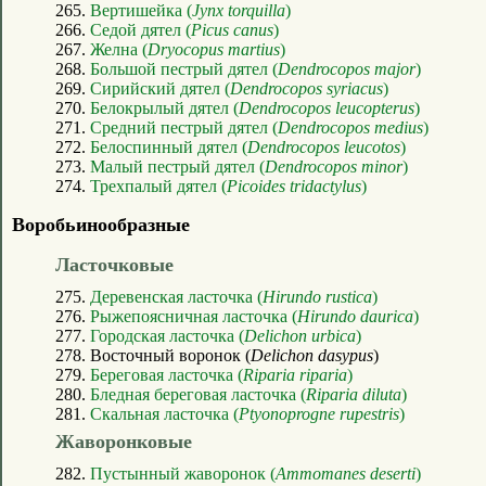
265.
Вертишейка (
Jynx torquilla
)
266.
Седой дятел (
Picus canus
)
267.
Желна (
Dryocopus martius
)
268.
Большой пестрый дятел (
Dendrocopos major
)
269.
Сирийский дятел (
Dendrocopos syriacus
)
270.
Белокрылый дятел (
Dendrocopos leucopterus
)
271.
Средний пестрый дятел (
Dendrocopos medius
)
272.
Белоспинный дятел (
Dendrocopos leucotos
)
273.
Малый пестрый дятел (
Dendrocopos minor
)
274.
Трехпалый дятел (
Picoides tridactylus
)
Воробьинообразные
Ласточковые
275.
Деревенская ласточка (
Hirundo rustica
)
276.
Рыжепоясничная ласточка (
Hirundo daurica
)
277.
Городская ласточка (
Delichon urbica
)
278. Восточный воронок (
Delichon dasypus
)
279.
Береговая ласточка (
Riparia riparia
)
280.
Бледная береговая ласточка (
Riparia diluta
)
281.
Скальная ласточка (
Ptyonoprogne rupestris
)
Жаворонковые
282.
Пустынный жаворонок (
Ammomanes deserti
)