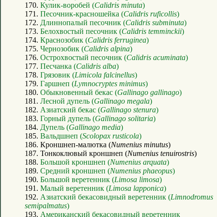
170.
Кулик-воробей (
Calidris minuta
)
171.
Песочник-красношейка (
Calidris ruficollis
)
172.
Длиннопалый песочник (
Calidris subminuta
)
173.
Белохвостый песочник (
Calidris temminckii
)
174.
Краснозобик (
Calidris ferruginea
)
175.
Чернозобик (
Calidris alpina
)
176.
Острохвостый песочник (
Calidris acuminata
)
177.
Песчанка (
Calidris alba
)
178.
Грязовик (
Limicola falcinellus
)
179.
Гаршнеп (
Lymnocryptes minimus
)
180.
Обыкновенный бекас (
Gallinago gallinago
)
181.
Лесной дупель (
Gallinago megala
)
182.
Азиатский бекас (
Gallinago stenura
)
183.
Горный дупель (
Gallinago solitaria
)
184.
Дупель (
Gallinago media
)
185.
Вальдшнеп (
Scolopax rusticola
)
186. Кроншнеп-малютка (
Numenius minutus
)
187. Тонкоклювый кроншнеп (
Numenius tenuirostris
)
188.
Большой кроншнеп (
Numenius arquata
)
189.
Средний кроншнеп (
Numenius phaeopus
)
190.
Большой веретенник (
Limosa limosa
)
191.
Малый веретенник (
Limosa lapponica
)
192.
Азиатский бекасовидный веретенник (
Limnodromus
semipalmatus
)
193.
Американский бекасовидный веретенник