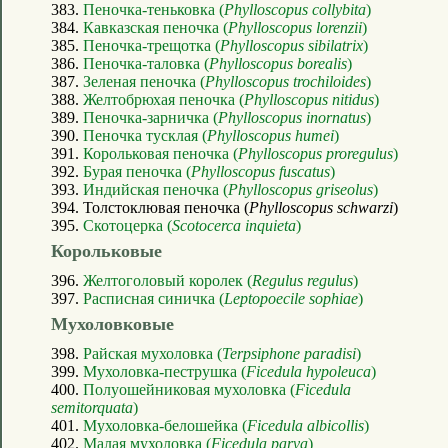
383.
Пеночка-теньковка (
Phylloscopus collybita
)
384.
Кавказская пеночка (
Phylloscopus lorenzii
)
385.
Пеночка-трещотка (
Phylloscopus sibilatrix
)
386.
Пеночка-таловка (
Phylloscopus borealis
)
387.
Зеленая пеночка (
Phylloscopus trochiloides
)
388.
Желтобрюхая пеночка (
Phylloscopus nitidus
)
389.
Пеночка-зарничка (
Phylloscopus inornatus
)
390.
Пеночка тусклая (
Phylloscopus humei
)
391.
Корольковая пеночка (
Phylloscopus proregulus
)
392.
Бурая пеночка (
Phylloscopus fuscatus
)
393.
Индийская пеночка (
Phylloscopus griseolus
)
394. Толстоклювая пеночка (
Phylloscopus schwarzi
)
395.
Скотоцерка (
Scotocerca inquieta
)
Корольковые
396.
Желтоголовый королек (
Regulus regulus
)
397.
Расписная синичка (
Leptopoecile sophiae
)
Мухоловковые
398.
Райская мухоловка (
Terpsiphone paradisi
)
399.
Мухоловка-пеструшка (
Ficedula hypoleuca
)
400.
Полуошейниковая мухоловка (
Ficedula
semitorquata
)
401.
Мухоловка-белошейка (
Ficedula albicollis
)
402.
Малая мухоловка (
Ficedula parva
)