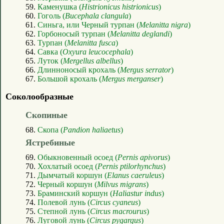
59.
Каменушка (
Histrionicus histrionicus
)
60.
Гоголь (
Bucephala clangula
)
61.
Синьга, или Черный турпан (
Melanitta nigra
)
62.
Горбоносый турпан (
Melanitta deglandi
)
63.
Турпан (
Melanitta fusca
)
64.
Савка (
Oxyura leucocephala
)
65.
Луток (
Mergellus albellus
)
66.
Длинноносый крохаль (
Mergus serrator
)
67.
Большой крохаль (
Mergus merganser
)
Соколообразные
Скопиные
68.
Скопа (
Pandion haliaetus
)
Ястребиные
69.
Обыкновенный осоед (
Pernis apivorus
)
70.
Хохлатый осоед (
Pernis ptilorhynchus
)
71.
Дымчатый коршун (
Elanus caeruleus
)
72.
Черный коршун (
Milvus migrans
)
73.
Браминский коршун (
Haliastur indus
)
74.
Полевой лунь (
Circus cyaneus
)
75.
Степной лунь (
Circus macrourus
)
76.
Луговой лунь (
Circus pygargus
)