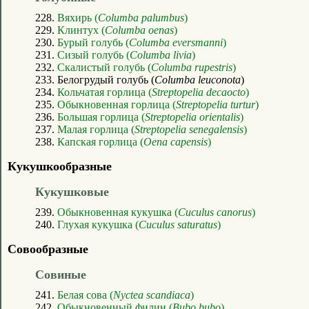
228.
Вяхирь (
Columba palumbus
)
229.
Клинтух (
Columba oenas
)
230.
Бурый голубь (
Columba eversmanni
)
231.
Сизый голубь (
Columba livia
)
232.
Скалистый голубь (
Columba rupestris
)
233. Белогрудый голубь (
Columba leuconota
)
234.
Кольчатая горлица (
Streptopelia decaocto
)
235.
Обыкновенная горлица (
Streptopelia turtur
)
236.
Большая горлица (
Streptopelia orientalis
)
237.
Малая горлица (
Streptopelia senegalensis
)
238.
Капская горлица (
Oena capensis
)
Кукушкообразные
Кукушковые
239.
Обыкновенная кукушка (
Cuculus canorus
)
240.
Глухая кукушка (
Cuculus saturatus
)
Совообразные
Совиные
241.
Белая сова (
Nyctea scandiaca
)
242.
Обыкновенный филин (
Bubo bubo
)