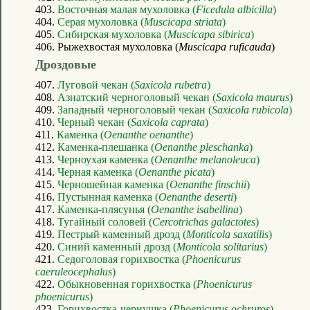
403.
Восточная малая мухоловка (
Ficedula albicilla
)
404.
Серая мухоловка (
Muscicapa striata
)
405.
Сибирская мухоловка (
Muscicapa sibirica
)
406. Рыжехвостая мухоловка (
Muscicapa ruficauda
)
Дроздовые
407.
Луговой чекан (
Saxicola rubetra
)
408.
Азиатский черноголовый чекан (
Saxicola maurus
)
409.
Западный черноголовый чекан (
Saxicola rubicola
)
410.
Черный чекан (
Saxicola caprata
)
411.
Каменка (
Oenanthe oenanthe
)
412.
Каменка-плешанка (
Oenanthe pleschanka
)
413.
Черноухая каменка (
Oenanthe melanoleuca
)
414.
Черная каменка (
Oenanthe picata
)
415.
Черношейная каменка (
Oenanthe finschii
)
416.
Пустынная каменка (
Oenanthe deserti
)
417.
Каменка-плясунья (
Oenanthe isabellina
)
418.
Тугайный соловей (
Cercotrichas galactotes
)
419.
Пестрый каменный дрозд (
Monticola saxatilis
)
420.
Синий каменный дрозд (
Monticola solitarius
)
421.
Седоголовая горихвостка (
Phoenicurus
caeruleocephalus
)
422.
Обыкновенная горихвостка (
Phoenicurus
phoenicurus
)
423.
Горихвостка-чернушка (
Phoenicurus ochruros
)