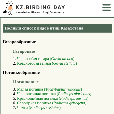
Полный список видов птиц Казахстана
Гагарообразные
Гагаровые
1.
Чернозобая гагара (
Gavia arctica
)
2.
Краснозобая гагара (
Gavia stellata
)
Поганкообразные
Поганковые
3.
Малая поганка (
Tachybaptus ruficollis
)
4.
Черношейная поганка (
Podiceps nigricollis
)
5.
Красношейная поганка (
Podiceps auritus
)
6.
Серощекая поганка (
Podiceps grisegena
)
7.
Чомга (
Podiceps cristatus
)