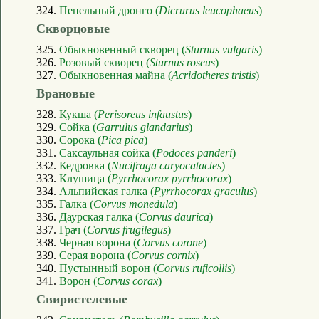
324.
Пепельный дронго (
Dicrurus leucophaeus
)
Скворцовые
325.
Обыкновенный скворец (
Sturnus vulgaris
)
326.
Розовый скворец (
Sturnus roseus
)
327.
Обыкновенная майна (
Acridotheres tristis
)
Врановые
328.
Кукша (
Perisoreus infaustus
)
329.
Сойка (
Garrulus glandarius
)
330.
Сорока (
Pica pica
)
331.
Саксаульная сойка (
Podoces panderi
)
332.
Кедровка (
Nucifraga caryocatactes
)
333.
Клушица (
Pyrrhocorax pyrrhocorax
)
334.
Альпийская галка (
Pyrrhocorax graculus
)
335.
Галка (
Corvus monedula
)
336.
Даурская галка (
Corvus daurica
)
337.
Грач (
Corvus frugilegus
)
338.
Черная ворона (
Corvus corone
)
339.
Серая ворона (
Corvus cornix
)
340.
Пустынный ворон (
Corvus ruficollis
)
341.
Ворон (
Corvus corax
)
Свиристелевые