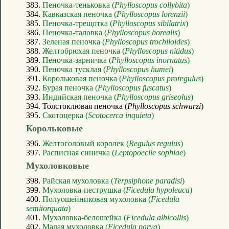
383.
Пеночка-теньковка (
Phylloscopus collybita
)
384.
Кавказская пеночка (
Phylloscopus lorenzii
)
385.
Пеночка-трещотка (
Phylloscopus sibilatrix
)
386.
Пеночка-таловка (
Phylloscopus borealis
)
387.
Зеленая пеночка (
Phylloscopus trochiloides
)
388.
Желтобрюхая пеночка (
Phylloscopus nitidus
)
389.
Пеночка-зарничка (
Phylloscopus inornatus
)
390.
Пеночка тусклая (
Phylloscopus humei
)
391.
Корольковая пеночка (
Phylloscopus proregulus
)
392.
Бурая пеночка (
Phylloscopus fuscatus
)
393.
Индийская пеночка (
Phylloscopus griseolus
)
394. Толстоклювая пеночка (
Phylloscopus schwarzi
)
395.
Скотоцерка (
Scotocerca inquieta
)
Корольковые
396.
Желтоголовый королек (
Regulus regulus
)
397.
Расписная синичка (
Leptopoecile sophiae
)
Мухоловковые
398.
Райская мухоловка (
Terpsiphone paradisi
)
399.
Мухоловка-пеструшка (
Ficedula hypoleuca
)
400.
Полуошейниковая мухоловка (
Ficedula
semitorquata
)
401.
Мухоловка-белошейка (
Ficedula albicollis
)
402.
Малая мухоловка (
Ficedula parva
)