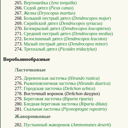
265.
Вертишейка (
Jynx torquilla
)
266.
Седой дятел (
Picus canus
)
267.
Желна (
Dryocopus martius
)
268.
Большой пестрый дятел (
Dendrocopos major
)
269.
Сирийский дятел (
Dendrocopos syriacus
)
270.
Белокрылый дятел (
Dendrocopos leucopterus
)
271.
Средний пестрый дятел (
Dendrocopos medius
)
272.
Белоспинный дятел (
Dendrocopos leucotos
)
273.
Малый пестрый дятел (
Dendrocopos minor
)
274.
Трехпалый дятел (
Picoides tridactylus
)
Воробьинообразные
Ласточковые
275.
Деревенская ласточка (
Hirundo rustica
)
276.
Рыжепоясничная ласточка (
Hirundo daurica
)
277.
Городская ласточка (
Delichon urbica
)
278. Восточный воронок (
Delichon dasypus
)
279.
Береговая ласточка (
Riparia riparia
)
280.
Бледная береговая ласточка (
Riparia diluta
)
281.
Скальная ласточка (
Ptyonoprogne rupestris
)
Жаворонковые
282.
Пустынный жаворонок (
Ammomanes deserti
)