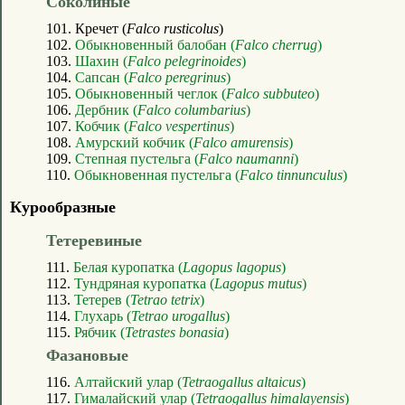
Соколиные
101. Кречет (
Falco rusticolus
)
102.
Обыкновенный балобан (
Falco cherrug
)
103.
Шахин (
Falco pelegrinoides
)
104.
Сапсан (
Falco peregrinus
)
105.
Обыкновенный чеглок (
Falco subbuteo
)
106.
Дербник (
Falco columbarius
)
107.
Кобчик (
Falco vespertinus
)
108.
Амурский кобчик (
Falco amurensis
)
109.
Степная пустельга (
Falco naumanni
)
110.
Обыкновенная пустельга (
Falco tinnunculus
)
Курообразные
Тетеревиные
111.
Белая куропатка (
Lagopus lagopus
)
112.
Тундряная куропатка (
Lagopus mutus
)
113.
Тетерев (
Tetrao tetrix
)
114.
Глухарь (
Tetrao urogallus
)
115.
Рябчик (
Tetrastes bonasia
)
Фазановые
116.
Алтайский улар (
Tetraogallus altaicus
)
117.
Гималайский улар (
Tetraogallus himalayensis
)