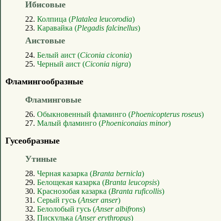
Ибисовые
22.
Колпица (
Platalea leucorodia
)
23.
Каравайка (
Plegadis falcinellus
)
Аистовые
24.
Белый аист (
Ciconia ciconia
)
25.
Черный аист (
Ciconia nigra
)
Фламингообразные
Фламинговые
26.
Обыкновенный фламинго (
Phoenicopterus roseus
)
27.
Малый фламинго (
Phoeniconaias minor
)
Гусеобразные
Утиные
28.
Черная казарка (
Branta bernicla
)
29.
Белощекая казарка (
Branta leucopsis
)
30.
Краснозобая казарка (
Branta ruficollis
)
31.
Серый гусь (
Anser anser
)
32.
Белолобый гусь (
Anser albifrons
)
33.
Пискулька (
Anser erythropus
)