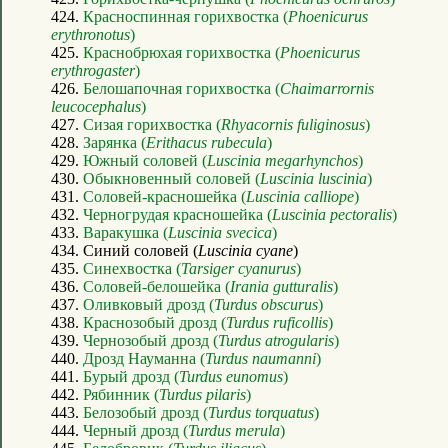
424.
Красноспинная горихвостка (
Phoenicurus
erythronotus
)
425.
Краснобрюхая горихвостка (
Phoenicurus
erythrogaster
)
426.
Белошапочная горихвостка (
Chaimarrornis
leucocephalus
)
427.
Сизая горихвостка (
Rhyacornis fuliginosus
)
428.
Зарянка (
Erithacus rubecula
)
429.
Южный соловей (
Luscinia megarhynchos
)
430.
Обыкновенный соловей (
Luscinia luscinia
)
431.
Соловей-красношейка (
Luscinia calliope
)
432.
Черногрудая красношейка (
Luscinia pectoralis
)
433.
Варакушка (
Luscinia svecica
)
434. Синий соловей (
Luscinia cyane
)
435.
Синехвостка (
Tarsiger cyanurus
)
436.
Соловей-белошейка (
Irania gutturalis
)
437.
Оливковый дрозд (
Turdus obscurus
)
438.
Краснозобый дрозд (
Turdus ruficollis
)
439.
Чернозобый дрозд (
Turdus atrogularis
)
440.
Дрозд Науманна (
Turdus naumanni
)
441.
Бурый дрозд (
Turdus eunomus
)
442.
Рябинник (
Turdus pilaris
)
443.
Белозобый дрозд (
Turdus torquatus
)
444.
Черный дрозд (
Turdus merula
)