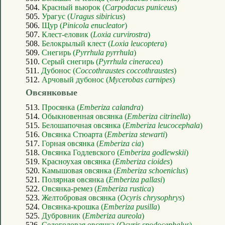
504.
Красный вьюрок (
Carpodacus puniceus
)
505.
Урагус (
Uragus sibiricus
)
506.
Щур (
Pinicola enucleator
)
507.
Клест-еловик (
Loxia curvirostra
)
508.
Белокрылый клест (
Loxia leucoptera
)
509.
Снегирь (
Pyrrhula pyrrhula
)
510.
Серый снегирь (
Pyrrhula cineracea
)
511.
Дубонос (
Coccothraustes coccothraustes
)
512.
Арчовый дубонос (
Mycerobas carnipes
)
Овсянковые
513.
Просянка (
Emberiza calandra
)
514.
Обыкновенная овсянка (
Emberiza citrinella
)
515.
Белошапочная овсянка (
Emberiza leucocephala
)
516.
Овсянка Стюарта (
Emberiza stewarti
)
517.
Горная овсянка (
Emberiza cia
)
518.
Овсянка Годлевского (
Emberiza godlewskii
)
519.
Красноухая овсянка (
Emberiza cioides
)
520.
Камышовая овсянка (
Emberiza schoeniclus
)
521.
Полярная овсянка (
Emberiza pallasi
)
522.
Овсянка-ремез (
Emberiza rustica
)
523.
Желтобровая овсянка (
Ocyris chrysophrys
)
524.
Овсянка-крошка (
Emberiza pusilla
)
525.
Дубровник (
Emberiza aureola
)
526.
Седоголовая овсянка (
Ocyris spodocephalus
)