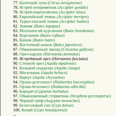
77.
Болотный лунь (
Circus aeruginosus
)
78.
Ястреб-тетеревятник (
Accipiter gentilis
)
79.
Ястреб-перепелятник (
Accipiter nisus
)
80.
Европейский тювик (
Accipiter brevipes
)
81.
Туркестанский тювик (
Accipiter badius
)
82.
Зимняк (
Buteo lagopus
)
83.
Мохноногий курганник (
Buteo hemilasius
)
84.
Курганник (
Buteo rufinus
)
85.
Канюк (
Buteo buteo
)
86.
Восточный канюк (
Buteo japonicus
)
87.
Обыкновенный змееяд (
Circaetus gallicus
)
88.
Орел-карлик (
Hieraaetus pennatus
)
89. Ястребиный орел (
Hieraaetus fasciatus
)
90.
Степной орел (
Aquila nipalensis
)
91.
Большой подорлик (
Aquila clanga
)
92.
Могильник (
Aquila heliaca
)
93.
Беркут (
Aquila chrysaetos
)
94.
Орлан-долгохвост (
Haliaeetus leucoryphus
)
95.
Орлан-белохвост (
Haliaeetus albicilla
)
96.
Бородач (
Gypaetus barbatus
)
97.
Обыкновенный стервятник (
Neophron percnopterus
)
98.
Черный гриф (
Aegypius monachus
)
99.
Белоголовый сип (
Gyps fulvus
)
100.
Кумай (
Gyps himalayensis
)