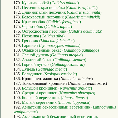
170.
Кулик-воробей (
Calidris minuta
)
171.
Песочник-красношейка (
Calidris ruficollis
)
172.
Длиннопалый песочник (
Calidris subminuta
)
173.
Белохвостый песочник (
Calidris temminckii
)
174.
Краснозобик (
Calidris ferruginea
)
175.
Чернозобик (
Calidris alpina
)
176.
Острохвостый песочник (
Calidris acuminata
)
177.
Песчанка (
Calidris alba
)
178.
Грязовик (
Limicola falcinellus
)
179.
Гаршнеп (
Lymnocryptes minimus
)
180.
Обыкновенный бекас (
Gallinago gallinago
)
181.
Лесной дупель (
Gallinago megala
)
182.
Азиатский бекас (
Gallinago stenura
)
183.
Горный дупель (
Gallinago solitaria
)
184.
Дупель (
Gallinago media
)
185.
Вальдшнеп (
Scolopax rusticola
)
186. Кроншнеп-малютка (
Numenius minutus
)
187. Тонкоклювый кроншнеп (
Numenius tenuirostris
)
188.
Большой кроншнеп (
Numenius arquata
)
189.
Средний кроншнеп (
Numenius phaeopus
)
190.
Большой веретенник (
Limosa limosa
)
191.
Малый веретенник (
Limosa lapponica
)
192.
Азиатский бекасовидный веретенник (
Limnodromus
semipalmatus
)
193.
Американский бекасовидный веретенник