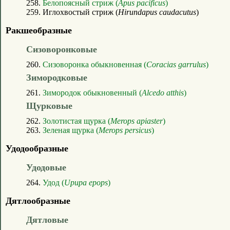
258.
Белопоясный стриж (
Apus pacificus
)
259. Иглохвостый стриж (
Hirundapus caudacutus
)
Ракшеобразные
Сизоворонковые
260.
Сизоворонка обыкновенная (
Coracias garrulus
)
Зимородковые
261.
Зимородок обыкновенный (
Alcedo atthis
)
Щурковые
262.
Золотистая щурка (
Merops apiaster
)
263.
Зеленая щурка (
Merops persicus
)
Удодообразные
Удодовые
264.
Удод (
Upupa epops
)
Дятлообразные
Дятловые