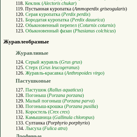
118.
Кеклик (
Alectoris chukar
)
119. Пустынная куропатка (
Ammoperdix griseogularis
)
120.
Серая куропатка (
Perdix perdix
)
121.
Бородатая куропатка (
Perdix dauurica
)
122.
Обыкновенный перепел (
Coturnix coturnix
)
123.
Обыкновенный фазан (
Phasianus colchicus
)
Журавлеобразные
Журавлиные
124.
Серый журавль (
Grus grus
)
125.
Стерх (
Grus leucogeranus
)
126.
Журавль-красавка (
Anthropoides virgo
)
Пастушковые
127.
Пастушок (
Rallus aquaticus
)
128.
Погоныш (
Porzana porzana
)
129.
Малый погоныш (
Porzana parva
)
130.
Погоныш-крошка (
Porzana pusilla
)
131.
Коростель (
Crex crex
)
132.
Камышница (
Gallinula chloropus
)
133. Султанка (
Porphyrio porphyrio
)
134.
Лысуха (
Fulica atra
)
Дрофиные