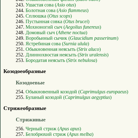
243.
Ушастая сова (
Asio otus
)
244.
Болотная сова (
Asio flammeus
)
245.
Сплюшка (
Otus scops
)
246.
Пустынная совка (
Otus brucei
)
247.
Мохноногий сыч (
Aegolius funereus
)
248.
Домовый сыч (
Athene noctua
)
249.
Воробьиный сычик (
Glaucidium passerinum
)
250.
Ястребиная сова (
Surnia ulula
)
251.
Обыкновенная неясыть (
Strix aluco
)
252.
Длиннохвостая неясыть (
Strix uralensis
)
253.
Бородатая неясыть (
Strix nebulosa
)
Козодоеобразные
Козодоевые
254.
Обыкновенный козодой (
Caprimulgus europaeus
)
255.
Буланый козодой (
Caprimulgus aegyptius
)
Стрижеобразные
Стрижиные
256.
Черный стриж (
Apus apus
)
257.
Белобрюхий стриж (
Apus melba
)