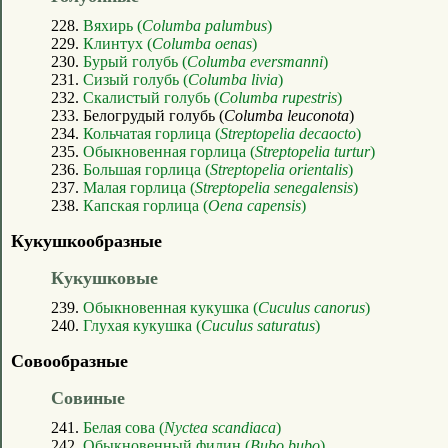
228.
Вяхирь (
Columba palumbus
)
229.
Клинтух (
Columba oenas
)
230.
Бурый голубь (
Columba eversmanni
)
231.
Сизый голубь (
Columba livia
)
232.
Скалистый голубь (
Columba rupestris
)
233. Белогрудый голубь (
Columba leuconota
)
234.
Кольчатая горлица (
Streptopelia decaocto
)
235.
Обыкновенная горлица (
Streptopelia turtur
)
236.
Большая горлица (
Streptopelia orientalis
)
237.
Малая горлица (
Streptopelia senegalensis
)
238.
Капская горлица (
Oena capensis
)
Кукушкообразные
Кукушковые
239.
Обыкновенная кукушка (
Cuculus canorus
)
240.
Глухая кукушка (
Cuculus saturatus
)
Совообразные
Совиные
241.
Белая сова (
Nyctea scandiaca
)
242.
Обыкновенный филин (
Bubo bubo
)