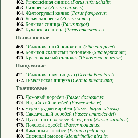
462.
Рыжешейная синица (
Parus rufonuchalis
)
463.
Лазоревка (
Parus caeruleus
)
464.
Желтогрудый князек (
Parus flavipectus
)
465.
Белая лазоревка (
Parus cyanus
)
466.
Большая синица (
Parus major
)
467.
Бухарская синица (
Parus bokharensis
)
Поползневые
468.
Обыкновенный поползень (
Sitta europaea
)
469.
Большой скалистый поползень (
Sitta tephronota
)
470.
Краснокрылый стенолаз (
Tichodroma muraria
)
Пищуховые
471.
Обыкновенная пищуха (
Certhia familiaris
)
472.
Гималайская пищуха (
Certhia himalayana
)
Ткачиковые
473.
Домовый воробей (
Passer domesticus
)
474.
Индийский воробей (
Passer indicus
)
475.
Черногрудый воробей (
Passer hispaniolensis
)
476.
Саксаульный воробей (
Passer ammodendri
)
477.
Пустынный воробей Зарудного (
Passer zarudnyi
)
478.
Полевой воробей (
Passer montanus
)
479.
Каменный воробей (
Petronia petronia
)
480.
Снежный вьюрок (
Montifringilla nivalis
)