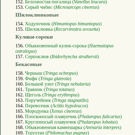
152.
Белохвостая пигалица (
Vanellus leucura
)
153.
Серый чибис (
Microsarcops cinereus
)
Шилоклювковые
154.
Ходулочник (
Himantopus himantopus
)
155.
Шилоклювка (
Recurvirostra avosetta
)
Кулики-сороки
156.
Обыкновенный кулик-сорока (
Haematopus
ostralegus
)
157.
Серпоклюв (
Ibidorhyncha struthersii
)
Бекасовые
158.
Черныш (
Tringa ochropus
)
159.
Фифи (
Tringa glareola
)
160.
Большой улит (
Tringa nebularia
)
161.
Травник (
Tringa totanus
)
162.
Щеголь (
Tringa erythropus
)
163.
Поручейник (
Tringa stagnatilis
)
164.
Перевозчик (
Actitis hypoleucos
)
165.
Мородунка (
Xenus cinereus
)
166.
Плосконосый плавунчик (
Phalaropus fulicarius
)
167.
Круглоносый плавунчик (
Phalaropus lobatus
)
168.
Обыкновенная камнешарка (
Arenaria interpres
)
169.
Турухтан (
Philomachus pugnax
)