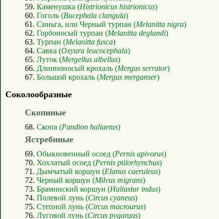
59.
Каменушка (
Histrionicus histrionicus
)
60.
Гоголь (
Bucephala clangula
)
61.
Синьга, или Черный турпан (
Melanitta nigra
)
62.
Горбоносый турпан (
Melanitta deglandi
)
63.
Турпан (
Melanitta fusca
)
64.
Савка (
Oxyura leucocephala
)
65.
Луток (
Mergellus albellus
)
66.
Длинноносый крохаль (
Mergus serrator
)
67.
Большой крохаль (
Mergus merganser
)
Соколообразные
Скопиные
68.
Скопа (
Pandion haliaetus
)
Ястребиные
69.
Обыкновенный осоед (
Pernis apivorus
)
70.
Хохлатый осоед (
Pernis ptilorhynchus
)
71.
Дымчатый коршун (
Elanus caeruleus
)
72.
Черный коршун (
Milvus migrans
)
73.
Браминский коршун (
Haliastur indus
)
74.
Полевой лунь (
Circus cyaneus
)
75.
Степной лунь (
Circus macrourus
)
76.
Луговой лунь (
Circus pygargus
)