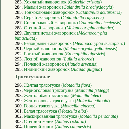
283.
Хохлатый жаворонок (
Galerida cristata
)
284.
Малый жаворонок (
Calandrella brachydactyla
)
285.
Тонкоклювый жаворонок (
Calandrella acutirostris
)
286.
Серый жаворонок (
Calandrella rufescens
)
287.
Солончаковый жаворонок (
Calandrella cheelensis
)
288.
Степной жаворонок (
Melanocorypha calandra
)
289.
Двупятнистый жаворонок (
Melanocorypha
bimaculata
)
290.
Белокрылый жаворонок (
Melanocorypha leucoptera
)
291.
Черный жаворонок (
Melanocorypha yeltoniensis
)
292.
Рогатый жаворонок (
Eremophila alpestris
)
293.
Лесной жаворонок (
Lullula arborea
)
294.
Полевой жаворонок (
Alauda arvensis
)
295.
Индийский жаворонок (
Alauda gulgula
)
Трясогузковые
296.
Желтая трясогузка (
Motacilla flava
)
297.
Черноголовая трясогузка (
Motacilla feldegg
)
298.
Желтолобая трясогузка (
Motacilla lutea
)
299.
Желтоголовая трясогузка (
Motacilla citreola
)
300.
Горная трясогузка (
Motacilla cinerea
)
301.
Белая трясогузка (
Motacilla alba
)
302.
Маскированная трясогузка (
Motacilla personata
)
303.
Степной конек (
Anthus richardi
)
304.
Полевой конек (
Anthus campestris
)