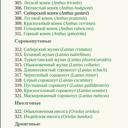
305.
Лесной конек (
Anthus trivialis
)
306.
Пятнистый конек (
Anthus hodgsoni
)
307. Сибирский конек (
Anthus gustavi
)
308.
Луговой конек (
Anthus pratensis
)
309.
Краснозобый конек (
Anthus cervinus
)
310.
Гольцовый конек (
Anthus rubescens
)
311.
Горный конек (
Anthus spinoletta
)
Сорокопутовые
312.
Сибирский жулан (
Lanius cristatus
)
313.
Буланый жулан (
Lanius isabellinus
)
314.
Туркестанский жулан (
Lanius phoenicuroides
)
315.
Обыкновенный жулан (
Lanius collurio
)
316.
Длиннохвостый сорокопут (
Lanius schach
)
317.
Чернолобый сорокопут (
Lanius minor
)
318.
Серый сорокопут (
Lanius excubitor
)
319.
Пустынный сорокопут (
Lanius pallidirostris
)
320.
Красноголовый сорокопут (
Lanius senator
)
321.
Маскированный сорокопут (
Lanius nubicus
)
Иволговые
322.
Обыкновенная иволга (
Oriolus oriolus
)
323.
Индийская иволга (
Oriolus kundoo
)
Дронговые