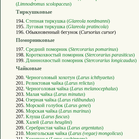
(
Limnodromus scolopaceus
)
Тиркушковые
194.
Степная тиркушка (
Glareola nordmanni
)
195.
Луговая тиркушка (
Glareola pratincola
)
196. Обыкновенный бегунок (
Cursorius cursor
)
Поморниковые
197.
Средний поморник (
Stercorarius pomarinus
)
198.
Короткохвостый поморник (
Stercorarius parasiticus
)
199.
Длиннохвостый поморник (
Stercorarius longicaudus
)
Чайковые
200.
Черноголовый хохотун (
Larus ichthyaetus
)
201.
Реликтовая чайка (
Larus relictus
)
202.
Черноголовая чайка (
Larus melanocephalus
)
203.
Малая чайка (
Larus minutus
)
204.
Озерная чайка (
Larus ridibundus
)
205.
Морской голубок (
Larus genei
)
206.
Морская чайка (
Larus marinus
)
207.
Клуша (
Larus fuscus
)
208.
Халей (
Larus heuglini
)
209.
Серебристая чайка (
Larus argentatus
)
210.
Монгольская чайка (
Larus (vegae) mongolicus
)
211.
Хохотунья (
Larus cachinnans
)