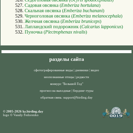
527.
Садовая овсянка (
Emberiza hortulana
)
528.
Скальная овсянка (
Emberiza buchanani
)
529.
Черноголовая овсянка (
Emberiza melanocephala
)
530.
Желчная овсянка (
Emberiza bruniceps
)
531.
Лапландский подорожник (
Calcarius lapponicus
)
532.
Пуночка (
Plectrophenax nivalis
)
разделы сайта
сфотографированные виды
|
дневники
|
видео
неопознанные птицы
|
редкости
конкурс "Большой Год"
прогноз на выходные
|
бердинг-туры
обратная связь:
support@birding.day
© 2005-2026 kz.birding.day
logo © Vassily Fedorenko