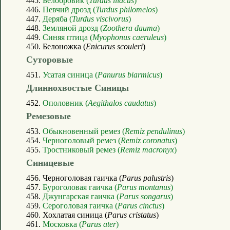
445.
Белобровик (
Turdus iliacus
)
446.
Певчий дрозд (
Turdus philomelos
)
447.
Деряба (
Turdus viscivorus
)
448.
Земляной дрозд (
Zoothera dauma
)
449.
Синяя птица (
Myophonus caeruleus
)
450. Белоножка (
Enicurus scouleri
)
Суторовые
451.
Усатая синица (
Panurus biarmicus
)
Длиннохвостые Синицы
452.
Ополовник (
Aegithalos caudatus
)
Ремезовые
453.
Обыкновенный ремез (
Remiz pendulinus
)
454.
Черноголовый ремез (
Remiz coronatus
)
455.
Тростниковый ремез (
Remiz macronyx
)
Синицевые
456. Черноголовая гаичка (
Parus palustris
)
457.
Буроголовая гаичка (
Parus montanus
)
458.
Джунгарская гаичка (
Parus songarus
)
459.
Сероголовая гаичка (
Parus cinctus
)
460. Хохлатая синица (
Parus cristatus
)
461.
Московка (
Parus ater
)