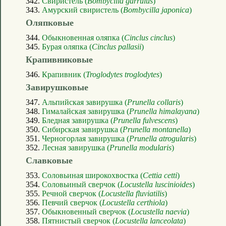
342.
Свиристель (
Bombycilla garrulus
)
343.
Амурский свиристель (
Bombycilla japonica
)
Оляпковые
344.
Обыкновенная оляпка (
Cinclus cinclus
)
345.
Бурая оляпка (
Cinclus pallasii
)
Крапивниковые
346.
Крапивник (
Troglodytes troglodytes
)
Завирушковые
347.
Альпийская завирушка (
Prunella collaris
)
348.
Гималайская завирушка (
Prunella himalayana
)
349.
Бледная завирушка (
Prunella fulvescens
)
350.
Сибирская завирушка (
Prunella montanella
)
351.
Черногорлая завирушка (
Prunella atrogularis
)
352.
Лесная завирушка (
Prunella modularis
)
Славковые
353.
Соловьиная широкохвостка (
Cettia cetti
)
354.
Соловьиный сверчок (
Locustella luscinioides
)
355.
Речной сверчок (
Locustella fluviatilis
)
356.
Певчий сверчок (
Locustella certhiola
)
357.
Обыкновенный сверчок (
Locustella naevia
)
358.
Пятнистый сверчок (
Locustella lanceolata
)