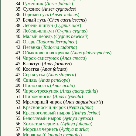
34.
Гуменник (
Anser fabalis
)
35. Сухонос (
Anser cygnoides
)
36.
Горный гусь (
Anser indicus
)
37. Белый гусь (
Chen caerulescens
)
38.
Лебедь-шипун (
Cygnus olor
)
39.
Лебедь-кликун (
Cygnus cygnus
)
40.
Малый лебедь (
Cygnus bewickii
)
41.
Огарь (
Tadorna ferruginea
)
42.
Пеганка (
Tadorna tadorna
)
43.
Обыкновенная кряква (
Anas platyrhynchos
)
44.
Чирок-свистунок (
Anas crecca
)
45. Клоктун (
Anas formosa
)
46. Косатка (
Anas falcata
)
47.
Серая утка (
Anas strepera
)
48.
Свиязь (
Anas penelope
)
49.
Шилохвость (
Anas acuta
)
50.
Чирок-трескунок (
Anas querquedula
)
51.
Широконоска (
Anas clypeata
)
52. Мраморный чирок (
Anas angustirostris
)
53.
Красноносый нырок (
Netta rufina
)
54.
Красноголовый нырок (
Aythya ferina
)
55.
Белоглазый нырок (
Aythya nyroca
)
56.
Хохлатая чернеть (
Aythya fuligula
)
57.
Морская чернеть (
Aythya marila
)
58.
Морянка (
Clangula hyemalis
)