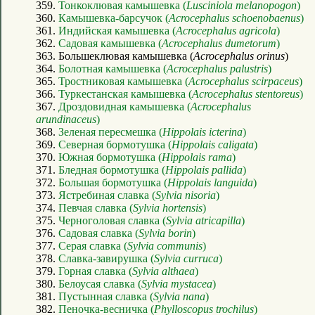
359.
Тонкоклювая камышевка (
Lusciniola melanopogon
)
360.
Камышевка-барсучок (
Acrocephalus schoenobaenus
)
361.
Индийская камышевка (
Acrocephalus agricola
)
362.
Садовая камышевка (
Acrocephalus dumetorum
)
363. Большеклювая камышевка (
Acrocephalus orinus
)
364.
Болотная камышевка (
Acrocephalus palustris
)
365.
Тростниковая камышевка (
Acrocephalus scirpaceus
)
366.
Туркестанская камышевка (
Acrocephalus stentoreus
)
367.
Дроздовидная камышевка (
Acrocephalus
arundinaceus
)
368.
Зеленая пересмешка (
Hippolais icterina
)
369.
Северная бормотушка (
Hippolais caligata
)
370.
Южная бормотушка (
Hippolais rama
)
371.
Бледная бормотушка (
Hippolais pallida
)
372.
Большая бормотушка (
Hippolais languida
)
373.
Ястребиная славка (
Sylvia nisoria
)
374.
Певчая славка (
Sylvia hortensis
)
375.
Черноголовая славка (
Sylvia atricapilla
)
376.
Садовая славка (
Sylvia borin
)
377.
Серая славка (
Sylvia communis
)
378.
Славка-завирушка (
Sylvia curruca
)
379.
Горная славка (
Sylvia althaea
)
380.
Белоусая славка (
Sylvia mystacea
)
381.
Пустынная славка (
Sylvia nana
)
382.
Пеночка-весничка (
Phylloscopus trochilus
)