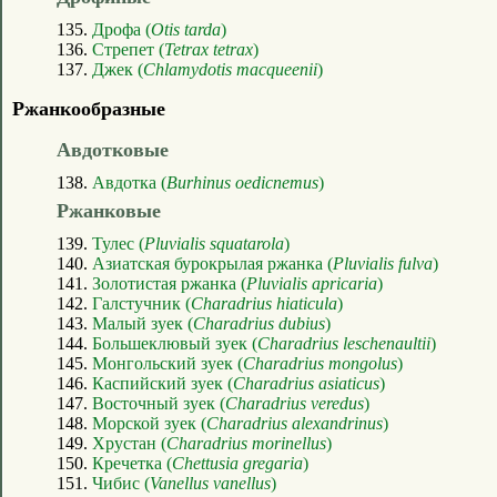
135.
Дрофа (
Otis tarda
)
136.
Стрепет (
Tetrax tetrax
)
137.
Джек (
Chlamydotis macqueenii
)
Ржанкообразные
Авдотковые
138.
Авдотка (
Burhinus oedicnemus
)
Ржанковые
139.
Тулес (
Pluvialis squatarola
)
140.
Азиатская бурокрылая ржанка (
Pluvialis fulva
)
141.
Золотистая ржанка (
Pluvialis apricaria
)
142.
Галстучник (
Charadrius hiaticula
)
143.
Малый зуек (
Charadrius dubius
)
144.
Большеклювый зуек (
Charadrius leschenaultii
)
145.
Монгольский зуек (
Charadrius mongolus
)
146.
Каспийский зуек (
Charadrius asiaticus
)
147.
Восточный зуек (
Charadrius veredus
)
148.
Морской зуек (
Charadrius alexandrinus
)
149.
Хрустан (
Charadrius morinellus
)
150.
Кречетка (
Chettusia gregaria
)
151.
Чибис (
Vanellus vanellus
)