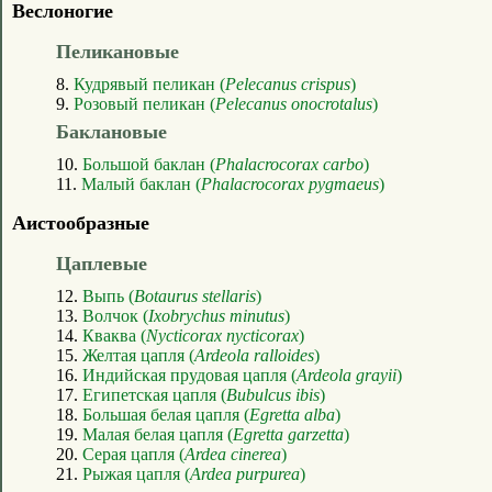
Веслоногие
Пеликановые
8.
Кудрявый пеликан (
Pelecanus crispus
)
9.
Розовый пеликан (
Pelecanus onocrotalus
)
Баклановые
10.
Большой баклан (
Phalacrocorax carbo
)
11.
Малый баклан (
Phalacrocorax pygmaeus
)
Аистообразные
Цаплевые
12.
Выпь (
Botaurus stellaris
)
13.
Волчок (
Ixobrychus minutus
)
14.
Кваква (
Nycticorax nycticorax
)
15.
Желтая цапля (
Ardeola ralloides
)
16.
Индийская прудовая цапля (
Ardeola grayii
)
17.
Египетская цапля (
Bubulcus ibis
)
18.
Большая белая цапля (
Egretta alba
)
19.
Малая белая цапля (
Egretta garzetta
)
20.
Серая цапля (
Ardea cinerea
)
21.
Рыжая цапля (
Ardea purpurea
)