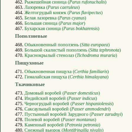
462.
Рыжешейная синица (
Parus rufonuchalis
)
463.
Лазоревка (
Parus caeruleus
)
464.
Желтогрудый князек (
Parus flavipectus
)
465.
Белая лазоревка (
Parus cyanus
)
466.
Большая синица (
Parus major
)
467.
Бухарская синица (
Parus bokharensis
)
Поползневые
468.
Обыкновенный поползень (
Sitta europaea
)
469.
Большой скалистый поползень (
Sitta tephronota
)
470.
Краснокрылый стенолаз (
Tichodroma muraria
)
Пищуховые
471.
Обыкновенная пищуха (
Certhia familiaris
)
472.
Гималайская пищуха (
Certhia himalayana
)
Ткачиковые
473.
Домовый воробей (
Passer domesticus
)
474.
Индийский воробей (
Passer indicus
)
475.
Черногрудый воробей (
Passer hispaniolensis
)
476.
Саксаульный воробей (
Passer ammodendri
)
477.
Пустынный воробей Зарудного (
Passer zarudnyi
)
478.
Полевой воробей (
Passer montanus
)
479.
Каменный воробей (
Petronia petronia
)
480.
Снежный вьюрок (
Montifringilla nivalis
)