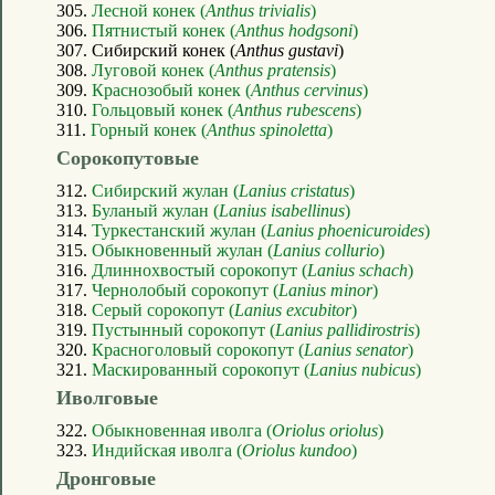
305.
Лесной конек (
Anthus trivialis
)
306.
Пятнистый конек (
Anthus hodgsoni
)
307. Сибирский конек (
Anthus gustavi
)
308.
Луговой конек (
Anthus pratensis
)
309.
Краснозобый конек (
Anthus cervinus
)
310.
Гольцовый конек (
Anthus rubescens
)
311.
Горный конек (
Anthus spinoletta
)
Сорокопутовые
312.
Сибирский жулан (
Lanius cristatus
)
313.
Буланый жулан (
Lanius isabellinus
)
314.
Туркестанский жулан (
Lanius phoenicuroides
)
315.
Обыкновенный жулан (
Lanius collurio
)
316.
Длиннохвостый сорокопут (
Lanius schach
)
317.
Чернолобый сорокопут (
Lanius minor
)
318.
Серый сорокопут (
Lanius excubitor
)
319.
Пустынный сорокопут (
Lanius pallidirostris
)
320.
Красноголовый сорокопут (
Lanius senator
)
321.
Маскированный сорокопут (
Lanius nubicus
)
Иволговые
322.
Обыкновенная иволга (
Oriolus oriolus
)
323.
Индийская иволга (
Oriolus kundoo
)
Дронговые