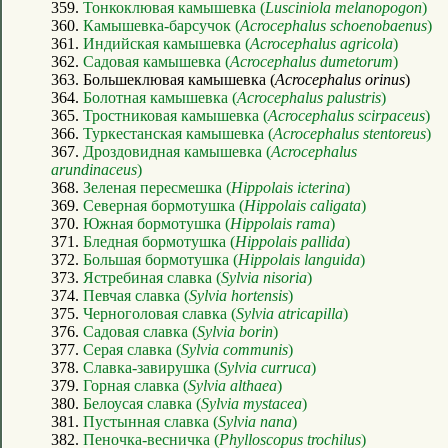
359.
Тонкоклювая камышевка (
Lusciniola melanopogon
)
360.
Камышевка-барсучок (
Acrocephalus schoenobaenus
)
361.
Индийская камышевка (
Acrocephalus agricola
)
362.
Садовая камышевка (
Acrocephalus dumetorum
)
363. Большеклювая камышевка (
Acrocephalus orinus
)
364.
Болотная камышевка (
Acrocephalus palustris
)
365.
Тростниковая камышевка (
Acrocephalus scirpaceus
)
366.
Туркестанская камышевка (
Acrocephalus stentoreus
)
367.
Дроздовидная камышевка (
Acrocephalus
arundinaceus
)
368.
Зеленая пересмешка (
Hippolais icterina
)
369.
Северная бормотушка (
Hippolais caligata
)
370.
Южная бормотушка (
Hippolais rama
)
371.
Бледная бормотушка (
Hippolais pallida
)
372.
Большая бормотушка (
Hippolais languida
)
373.
Ястребиная славка (
Sylvia nisoria
)
374.
Певчая славка (
Sylvia hortensis
)
375.
Черноголовая славка (
Sylvia atricapilla
)
376.
Садовая славка (
Sylvia borin
)
377.
Серая славка (
Sylvia communis
)
378.
Славка-завирушка (
Sylvia curruca
)
379.
Горная славка (
Sylvia althaea
)
380.
Белоусая славка (
Sylvia mystacea
)
381.
Пустынная славка (
Sylvia nana
)
382.
Пеночка-весничка (
Phylloscopus trochilus
)