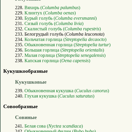
228.
Вяхирь (
Columba palumbus
)
229.
Клинтух (
Columba oenas
)
230.
Бурый голубь (
Columba eversmanni
)
231.
Сизый голубь (
Columba livia
)
232.
Скалистый голубь (
Columba rupestris
)
233. Белогрудый голубь (
Columba leuconota
)
234.
Кольчатая горлица (
Streptopelia decaocto
)
235.
Обыкновенная горлица (
Streptopelia turtur
)
236.
Большая горлица (
Streptopelia orientalis
)
237.
Малая горлица (
Streptopelia senegalensis
)
238.
Капская горлица (
Oena capensis
)
Кукушкообразные
Кукушковые
239.
Обыкновенная кукушка (
Cuculus canorus
)
240.
Глухая кукушка (
Cuculus saturatus
)
Совообразные
Совиные
241.
Белая сова (
Nyctea scandiaca
)
242.
Обыкновенный филин (
Bubo bubo
)