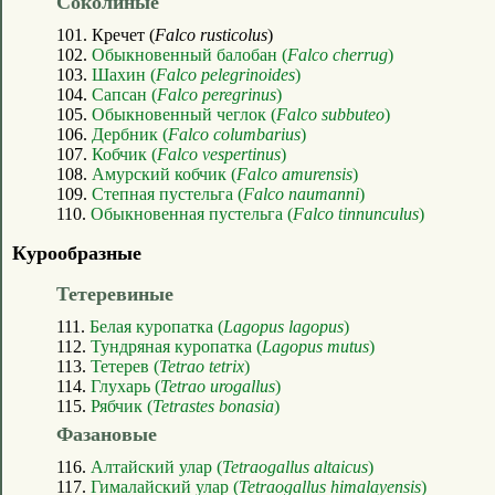
Соколиные
101. Кречет (
Falco rusticolus
)
102.
Обыкновенный балобан (
Falco cherrug
)
103.
Шахин (
Falco pelegrinoides
)
104.
Сапсан (
Falco peregrinus
)
105.
Обыкновенный чеглок (
Falco subbuteo
)
106.
Дербник (
Falco columbarius
)
107.
Кобчик (
Falco vespertinus
)
108.
Амурский кобчик (
Falco amurensis
)
109.
Степная пустельга (
Falco naumanni
)
110.
Обыкновенная пустельга (
Falco tinnunculus
)
Курообразные
Тетеревиные
111.
Белая куропатка (
Lagopus lagopus
)
112.
Тундряная куропатка (
Lagopus mutus
)
113.
Тетерев (
Tetrao tetrix
)
114.
Глухарь (
Tetrao urogallus
)
115.
Рябчик (
Tetrastes bonasia
)
Фазановые
116.
Алтайский улар (
Tetraogallus altaicus
)
117.
Гималайский улар (
Tetraogallus himalayensis
)