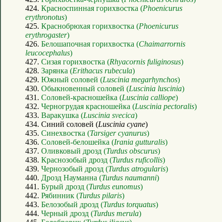
424.
Красноспинная горихвостка (
Phoenicurus
erythronotus
)
425.
Краснобрюхая горихвостка (
Phoenicurus
erythrogaster
)
426.
Белошапочная горихвостка (
Chaimarrornis
leucocephalus
)
427.
Сизая горихвостка (
Rhyacornis fuliginosus
)
428.
Зарянка (
Erithacus rubecula
)
429.
Южный соловей (
Luscinia megarhynchos
)
430.
Обыкновенный соловей (
Luscinia luscinia
)
431.
Соловей-красношейка (
Luscinia calliope
)
432.
Черногрудая красношейка (
Luscinia pectoralis
)
433.
Варакушка (
Luscinia svecica
)
434. Синий соловей (
Luscinia cyane
)
435.
Синехвостка (
Tarsiger cyanurus
)
436.
Соловей-белошейка (
Irania gutturalis
)
437.
Оливковый дрозд (
Turdus obscurus
)
438.
Краснозобый дрозд (
Turdus ruficollis
)
439.
Чернозобый дрозд (
Turdus atrogularis
)
440.
Дрозд Науманна (
Turdus naumanni
)
441.
Бурый дрозд (
Turdus eunomus
)
442.
Рябинник (
Turdus pilaris
)
443.
Белозобый дрозд (
Turdus torquatus
)
444.
Черный дрозд (
Turdus merula
)