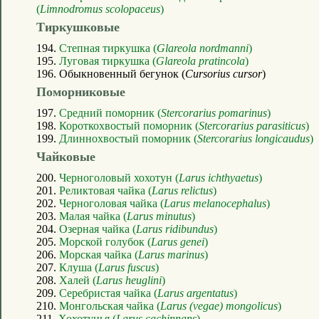
(
Limnodromus scolopaceus
)
Тиркушковые
194.
Степная тиркушка (
Glareola nordmanni
)
195.
Луговая тиркушка (
Glareola pratincola
)
196. Обыкновенный бегунок (
Cursorius cursor
)
Поморниковые
197.
Средний поморник (
Stercorarius pomarinus
)
198.
Короткохвостый поморник (
Stercorarius parasiticus
)
199.
Длиннохвостый поморник (
Stercorarius longicaudus
)
Чайковые
200.
Черноголовый хохотун (
Larus ichthyaetus
)
201.
Реликтовая чайка (
Larus relictus
)
202.
Черноголовая чайка (
Larus melanocephalus
)
203.
Малая чайка (
Larus minutus
)
204.
Озерная чайка (
Larus ridibundus
)
205.
Морской голубок (
Larus genei
)
206.
Морская чайка (
Larus marinus
)
207.
Клуша (
Larus fuscus
)
208.
Халей (
Larus heuglini
)
209.
Серебристая чайка (
Larus argentatus
)
210.
Монгольская чайка (
Larus (vegae) mongolicus
)
211.
Хохотунья (
Larus cachinnans
)