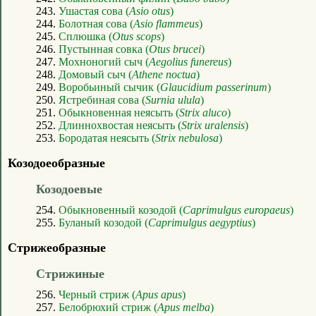
243.
Ушастая сова (
Asio otus
)
244.
Болотная сова (
Asio flammeus
)
245.
Сплюшка (
Otus scops
)
246.
Пустынная совка (
Otus brucei
)
247.
Мохноногий сыч (
Aegolius funereus
)
248.
Домовый сыч (
Athene noctua
)
249.
Воробьиный сычик (
Glaucidium passerinum
)
250.
Ястребиная сова (
Surnia ulula
)
251.
Обыкновенная неясыть (
Strix aluco
)
252.
Длиннохвостая неясыть (
Strix uralensis
)
253.
Бородатая неясыть (
Strix nebulosa
)
Козодоеобразные
Козодоевые
254.
Обыкновенный козодой (
Caprimulgus europaeus
)
255.
Буланый козодой (
Caprimulgus aegyptius
)
Стрижеобразные
Стрижиные
256.
Черный стриж (
Apus apus
)
257.
Белобрюхий стриж (
Apus melba
)