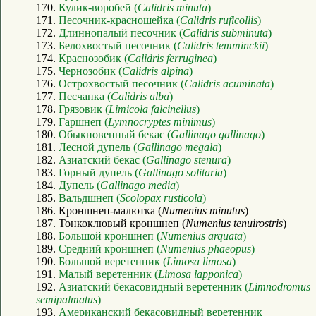
170.
Кулик-воробей (
Calidris minuta
)
171.
Песочник-красношейка (
Calidris ruficollis
)
172.
Длиннопалый песочник (
Calidris subminuta
)
173.
Белохвостый песочник (
Calidris temminckii
)
174.
Краснозобик (
Calidris ferruginea
)
175.
Чернозобик (
Calidris alpina
)
176.
Острохвостый песочник (
Calidris acuminata
)
177.
Песчанка (
Calidris alba
)
178.
Грязовик (
Limicola falcinellus
)
179.
Гаршнеп (
Lymnocryptes minimus
)
180.
Обыкновенный бекас (
Gallinago gallinago
)
181.
Лесной дупель (
Gallinago megala
)
182.
Азиатский бекас (
Gallinago stenura
)
183.
Горный дупель (
Gallinago solitaria
)
184.
Дупель (
Gallinago media
)
185.
Вальдшнеп (
Scolopax rusticola
)
186. Кроншнеп-малютка (
Numenius minutus
)
187. Тонкоклювый кроншнеп (
Numenius tenuirostris
)
188.
Большой кроншнеп (
Numenius arquata
)
189.
Средний кроншнеп (
Numenius phaeopus
)
190.
Большой веретенник (
Limosa limosa
)
191.
Малый веретенник (
Limosa lapponica
)
192.
Азиатский бекасовидный веретенник (
Limnodromus
semipalmatus
)
193.
Американский бекасовидный веретенник