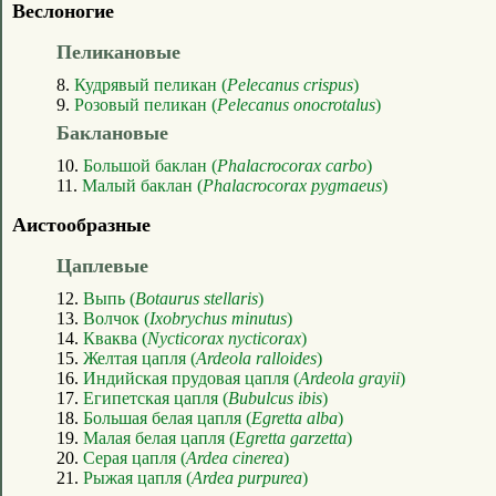
Веслоногие
Пеликановые
8.
Кудрявый пеликан (
Pelecanus crispus
)
9.
Розовый пеликан (
Pelecanus onocrotalus
)
Баклановые
10.
Большой баклан (
Phalacrocorax carbo
)
11.
Малый баклан (
Phalacrocorax pygmaeus
)
Аистообразные
Цаплевые
12.
Выпь (
Botaurus stellaris
)
13.
Волчок (
Ixobrychus minutus
)
14.
Кваква (
Nycticorax nycticorax
)
15.
Желтая цапля (
Ardeola ralloides
)
16.
Индийская прудовая цапля (
Ardeola grayii
)
17.
Египетская цапля (
Bubulcus ibis
)
18.
Большая белая цапля (
Egretta alba
)
19.
Малая белая цапля (
Egretta garzetta
)
20.
Серая цапля (
Ardea cinerea
)
21.
Рыжая цапля (
Ardea purpurea
)