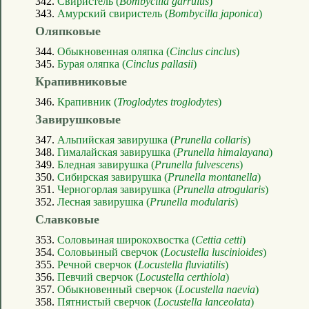
342.
Свиристель (
Bombycilla garrulus
)
343.
Амурский свиристель (
Bombycilla japonica
)
Оляпковые
344.
Обыкновенная оляпка (
Cinclus cinclus
)
345.
Бурая оляпка (
Cinclus pallasii
)
Крапивниковые
346.
Крапивник (
Troglodytes troglodytes
)
Завирушковые
347.
Альпийская завирушка (
Prunella collaris
)
348.
Гималайская завирушка (
Prunella himalayana
)
349.
Бледная завирушка (
Prunella fulvescens
)
350.
Сибирская завирушка (
Prunella montanella
)
351.
Черногорлая завирушка (
Prunella atrogularis
)
352.
Лесная завирушка (
Prunella modularis
)
Славковые
353.
Соловьиная широкохвостка (
Cettia cetti
)
354.
Соловьиный сверчок (
Locustella luscinioides
)
355.
Речной сверчок (
Locustella fluviatilis
)
356.
Певчий сверчок (
Locustella certhiola
)
357.
Обыкновенный сверчок (
Locustella naevia
)
358.
Пятнистый сверчок (
Locustella lanceolata
)