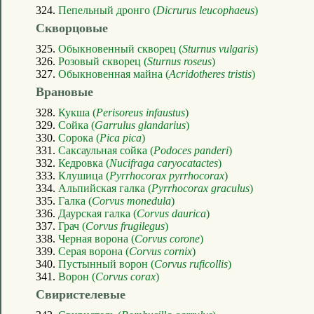
324.
Пепельный дронго (
Dicrurus leucophaeus
)
Скворцовые
325.
Обыкновенный скворец (
Sturnus vulgaris
)
326.
Розовый скворец (
Sturnus roseus
)
327.
Обыкновенная майна (
Acridotheres tristis
)
Врановые
328.
Кукша (
Perisoreus infaustus
)
329.
Сойка (
Garrulus glandarius
)
330.
Сорока (
Pica pica
)
331.
Саксаульная сойка (
Podoces panderi
)
332.
Кедровка (
Nucifraga caryocatactes
)
333.
Клушица (
Pyrrhocorax pyrrhocorax
)
334.
Альпийская галка (
Pyrrhocorax graculus
)
335.
Галка (
Corvus monedula
)
336.
Даурская галка (
Corvus daurica
)
337.
Грач (
Corvus frugilegus
)
338.
Черная ворона (
Corvus corone
)
339.
Серая ворона (
Corvus cornix
)
340.
Пустынный ворон (
Corvus ruficollis
)
341.
Ворон (
Corvus corax
)
Свиристелевые