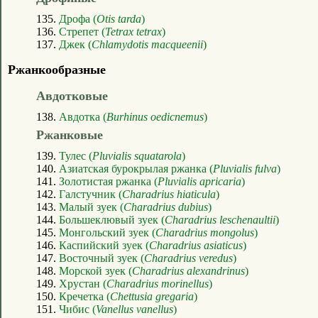
135.
Дрофа (
Otis tarda
)
136.
Стрепет (
Tetrax tetrax
)
137.
Джек (
Chlamydotis macqueenii
)
Ржанкообразные
Авдотковые
138.
Авдотка (
Burhinus oedicnemus
)
Ржанковые
139.
Тулес (
Pluvialis squatarola
)
140.
Азиатская бурокрылая ржанка (
Pluvialis fulva
)
141.
Золотистая ржанка (
Pluvialis apricaria
)
142.
Галстучник (
Charadrius hiaticula
)
143.
Малый зуек (
Charadrius dubius
)
144.
Большеклювый зуек (
Charadrius leschenaultii
)
145.
Монгольский зуек (
Charadrius mongolus
)
146.
Каспийский зуек (
Charadrius asiaticus
)
147.
Восточный зуек (
Charadrius veredus
)
148.
Морской зуек (
Charadrius alexandrinus
)
149.
Хрустан (
Charadrius morinellus
)
150.
Кречетка (
Chettusia gregaria
)
151.
Чибис (
Vanellus vanellus
)