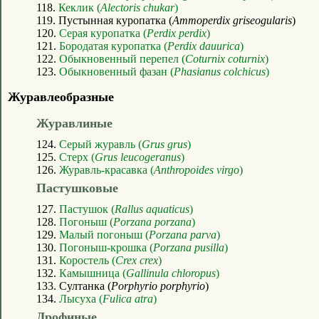
118.
Кеклик (
Alectoris chukar
)
119. Пустынная куропатка (
Ammoperdix griseogularis
)
120.
Серая куропатка (
Perdix perdix
)
121.
Бородатая куропатка (
Perdix dauurica
)
122.
Обыкновенный перепел (
Coturnix coturnix
)
123.
Обыкновенный фазан (
Phasianus colchicus
)
Журавлеобразные
Журавлиные
124.
Серый журавль (
Grus grus
)
125.
Стерх (
Grus leucogeranus
)
126.
Журавль-красавка (
Anthropoides virgo
)
Пастушковые
127.
Пастушок (
Rallus aquaticus
)
128.
Погоныш (
Porzana porzana
)
129.
Малый погоныш (
Porzana parva
)
130.
Погоныш-крошка (
Porzana pusilla
)
131.
Коростель (
Crex crex
)
132.
Камышница (
Gallinula chloropus
)
133. Султанка (
Porphyrio porphyrio
)
134.
Лысуха (
Fulica atra
)
Дрофиные