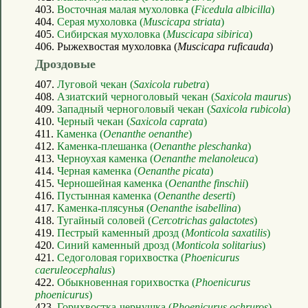
403.
Восточная малая мухоловка (
Ficedula albicilla
)
404.
Серая мухоловка (
Muscicapa striata
)
405.
Сибирская мухоловка (
Muscicapa sibirica
)
406. Рыжехвостая мухоловка (
Muscicapa ruficauda
)
Дроздовые
407.
Луговой чекан (
Saxicola rubetra
)
408.
Азиатский черноголовый чекан (
Saxicola maurus
)
409.
Западный черноголовый чекан (
Saxicola rubicola
)
410.
Черный чекан (
Saxicola caprata
)
411.
Каменка (
Oenanthe oenanthe
)
412.
Каменка-плешанка (
Oenanthe pleschanka
)
413.
Черноухая каменка (
Oenanthe melanoleuca
)
414.
Черная каменка (
Oenanthe picata
)
415.
Черношейная каменка (
Oenanthe finschii
)
416.
Пустынная каменка (
Oenanthe deserti
)
417.
Каменка-плясунья (
Oenanthe isabellina
)
418.
Тугайный соловей (
Cercotrichas galactotes
)
419.
Пестрый каменный дрозд (
Monticola saxatilis
)
420.
Синий каменный дрозд (
Monticola solitarius
)
421.
Седоголовая горихвостка (
Phoenicurus
caeruleocephalus
)
422.
Обыкновенная горихвостка (
Phoenicurus
phoenicurus
)
423.
Горихвостка-чернушка (
Phoenicurus ochruros
)