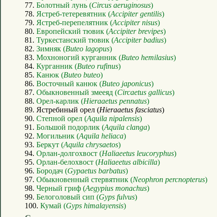
77.
Болотный лунь (
Circus aeruginosus
)
78.
Ястреб-тетеревятник (
Accipiter gentilis
)
79.
Ястреб-перепелятник (
Accipiter nisus
)
80.
Европейский тювик (
Accipiter brevipes
)
81.
Туркестанский тювик (
Accipiter badius
)
82.
Зимняк (
Buteo lagopus
)
83.
Мохноногий курганник (
Buteo hemilasius
)
84.
Курганник (
Buteo rufinus
)
85.
Канюк (
Buteo buteo
)
86.
Восточный канюк (
Buteo japonicus
)
87.
Обыкновенный змееяд (
Circaetus gallicus
)
88.
Орел-карлик (
Hieraaetus pennatus
)
89. Ястребиный орел (
Hieraaetus fasciatus
)
90.
Степной орел (
Aquila nipalensis
)
91.
Большой подорлик (
Aquila clanga
)
92.
Могильник (
Aquila heliaca
)
93.
Беркут (
Aquila chrysaetos
)
94.
Орлан-долгохвост (
Haliaeetus leucoryphus
)
95.
Орлан-белохвост (
Haliaeetus albicilla
)
96.
Бородач (
Gypaetus barbatus
)
97.
Обыкновенный стервятник (
Neophron percnopterus
)
98.
Черный гриф (
Aegypius monachus
)
99.
Белоголовый сип (
Gyps fulvus
)
100.
Кумай (
Gyps himalayensis
)