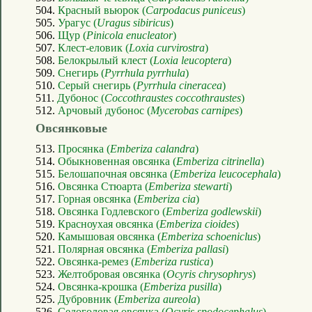
504.
Красный вьюрок (
Carpodacus puniceus
)
505.
Урагус (
Uragus sibiricus
)
506.
Щур (
Pinicola enucleator
)
507.
Клест-еловик (
Loxia curvirostra
)
508.
Белокрылый клест (
Loxia leucoptera
)
509.
Снегирь (
Pyrrhula pyrrhula
)
510.
Серый снегирь (
Pyrrhula cineracea
)
511.
Дубонос (
Coccothraustes coccothraustes
)
512.
Арчовый дубонос (
Mycerobas carnipes
)
Овсянковые
513.
Просянка (
Emberiza calandra
)
514.
Обыкновенная овсянка (
Emberiza citrinella
)
515.
Белошапочная овсянка (
Emberiza leucocephala
)
516.
Овсянка Стюарта (
Emberiza stewarti
)
517.
Горная овсянка (
Emberiza cia
)
518.
Овсянка Годлевского (
Emberiza godlewskii
)
519.
Красноухая овсянка (
Emberiza cioides
)
520.
Камышовая овсянка (
Emberiza schoeniclus
)
521.
Полярная овсянка (
Emberiza pallasi
)
522.
Овсянка-ремез (
Emberiza rustica
)
523.
Желтобровая овсянка (
Ocyris chrysophrys
)
524.
Овсянка-крошка (
Emberiza pusilla
)
525.
Дубровник (
Emberiza aureola
)
526.
Седоголовая овсянка (
Ocyris spodocephalus
)