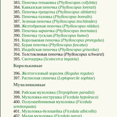
383.
Пеночка-теньковка (
Phylloscopus collybita
)
384.
Кавказская пеночка (
Phylloscopus lorenzii
)
385.
Пеночка-трещотка (
Phylloscopus sibilatrix
)
386.
Пеночка-таловка (
Phylloscopus borealis
)
387.
Зеленая пеночка (
Phylloscopus trochiloides
)
388.
Желтобрюхая пеночка (
Phylloscopus nitidus
)
389.
Пеночка-зарничка (
Phylloscopus inornatus
)
390.
Пеночка тусклая (
Phylloscopus humei
)
391.
Корольковая пеночка (
Phylloscopus proregulus
)
392.
Бурая пеночка (
Phylloscopus fuscatus
)
393.
Индийская пеночка (
Phylloscopus griseolus
)
394. Толстоклювая пеночка (
Phylloscopus schwarzi
)
395.
Скотоцерка (
Scotocerca inquieta
)
Корольковые
396.
Желтоголовый королек (
Regulus regulus
)
397.
Расписная синичка (
Leptopoecile sophiae
)
Мухоловковые
398.
Райская мухоловка (
Terpsiphone paradisi
)
399.
Мухоловка-пеструшка (
Ficedula hypoleuca
)
400.
Полуошейниковая мухоловка (
Ficedula
semitorquata
)
401.
Мухоловка-белошейка (
Ficedula albicollis
)
402.
Малая мухоловка (
Ficedula parva
)