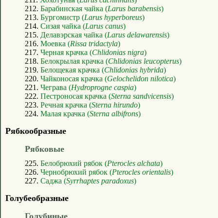
212.
Барабинская чайка (
Larus barabensis
)
213.
Бургомистр (
Larus hyperboreus
)
214.
Сизая чайка (
Larus canus
)
215.
Делавэрская чайка (
Larus delawarensis
)
216.
Моевка (
Rissa tridactyla
)
217.
Черная крачка (
Chlidonias nigra
)
218.
Белокрылая крачка (
Chlidonias leucopterus
)
219.
Белощекая крачка (
Chlidonias hybrida
)
220.
Чайконосая крачка (
Gelochelidon nilotica
)
221.
Чеграва (
Hydroprogne caspia
)
222.
Пестроносая крачка (
Sterna sandvicensis
)
223.
Речная крачка (
Sterna hirundo
)
224.
Малая крачка (
Sterna albifrons
)
Рябкообразные
Рябковые
225.
Белобрюхий рябок (
Pterocles alchata
)
226.
Чернобрюхий рябок (
Pterocles orientalis
)
227.
Саджа (
Syrrhaptes paradoxus
)
Голубеобразные
Голубиные