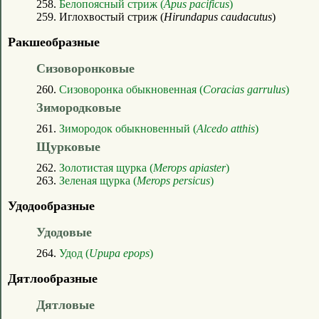
258.
Белопоясный стриж (
Apus pacificus
)
259. Иглохвостый стриж (
Hirundapus caudacutus
)
Ракшеобразные
Сизоворонковые
260.
Сизоворонка обыкновенная (
Coracias garrulus
)
Зимородковые
261.
Зимородок обыкновенный (
Alcedo atthis
)
Щурковые
262.
Золотистая щурка (
Merops apiaster
)
263.
Зеленая щурка (
Merops persicus
)
Удодообразные
Удодовые
264.
Удод (
Upupa epops
)
Дятлообразные
Дятловые