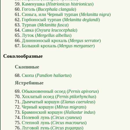
59.
Каменушка (
Histrionicus histrionicus
)
60.
Гоголь (
Bucephala clangula
)
61.
Синьга, или Черный турпан (
Melanitta nigra
)
62.
Горбоносый турпан (
Melanitta deglandi
)
63.
Турпан (
Melanitta fusca
)
64.
Савка (
Oxyura leucocephala
)
65.
Луток (
Mergellus albellus
)
66.
Длинноносый крохаль (
Mergus serrator
)
67.
Большой крохаль (
Mergus merganser
)
Соколообразные
Скопиные
68.
Скопа (
Pandion haliaetus
)
Ястребиные
69.
Обыкновенный осоед (
Pernis apivorus
)
70.
Хохлатый осоед (
Pernis ptilorhynchus
)
71.
Дымчатый коршун (
Elanus caeruleus
)
72.
Черный коршун (
Milvus migrans
)
73.
Браминский коршун (
Haliastur indus
)
74.
Полевой лунь (
Circus cyaneus
)
75.
Степной лунь (
Circus macrourus
)
76.
Луговой лунь (
Circus pygargus
)