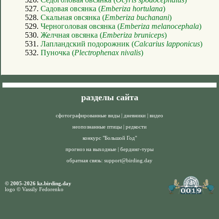
527.
Садовая овсянка (
Emberiza hortulana
)
528.
Скальная овсянка (
Emberiza buchanani
)
529.
Черноголовая овсянка (
Emberiza melanocephala
)
530.
Желчная овсянка (
Emberiza bruniceps
)
531.
Лапландский подорожник (
Calcarius lapponicus
)
532.
Пуночка (
Plectrophenax nivalis
)
разделы сайта
сфотографированные виды
|
дневники
|
видео
неопознанные птицы
|
редкости
конкурс "Большой Год"
прогноз на выходные
|
бердинг-туры
обратная связь:
support@birding.day
© 2005-2026 kz.birding.day
logo © Vassily Fedorenko