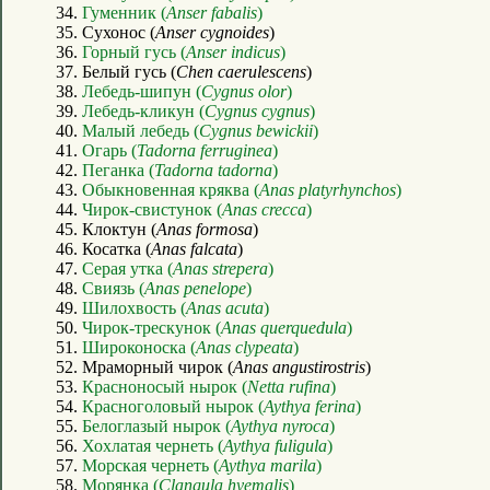
34.
Гуменник (
Anser fabalis
)
35. Сухонос (
Anser cygnoides
)
36.
Горный гусь (
Anser indicus
)
37. Белый гусь (
Chen caerulescens
)
38.
Лебедь-шипун (
Cygnus olor
)
39.
Лебедь-кликун (
Cygnus cygnus
)
40.
Малый лебедь (
Cygnus bewickii
)
41.
Огарь (
Tadorna ferruginea
)
42.
Пеганка (
Tadorna tadorna
)
43.
Обыкновенная кряква (
Anas platyrhynchos
)
44.
Чирок-свистунок (
Anas crecca
)
45. Клоктун (
Anas formosa
)
46. Косатка (
Anas falcata
)
47.
Серая утка (
Anas strepera
)
48.
Свиязь (
Anas penelope
)
49.
Шилохвость (
Anas acuta
)
50.
Чирок-трескунок (
Anas querquedula
)
51.
Широконоска (
Anas clypeata
)
52. Мраморный чирок (
Anas angustirostris
)
53.
Красноносый нырок (
Netta rufina
)
54.
Красноголовый нырок (
Aythya ferina
)
55.
Белоглазый нырок (
Aythya nyroca
)
56.
Хохлатая чернеть (
Aythya fuligula
)
57.
Морская чернеть (
Aythya marila
)
58.
Морянка (
Clangula hyemalis
)