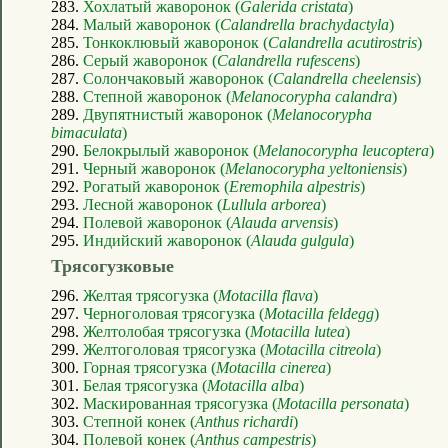
283.
Хохлатый жаворонок (
Galerida cristata
)
284.
Малый жаворонок (
Calandrella brachydactyla
)
285.
Тонкоклювый жаворонок (
Calandrella acutirostris
)
286.
Серый жаворонок (
Calandrella rufescens
)
287.
Солончаковый жаворонок (
Calandrella cheelensis
)
288.
Степной жаворонок (
Melanocorypha calandra
)
289.
Двупятнистый жаворонок (
Melanocorypha
bimaculata
)
290.
Белокрылый жаворонок (
Melanocorypha leucoptera
)
291.
Черный жаворонок (
Melanocorypha yeltoniensis
)
292.
Рогатый жаворонок (
Eremophila alpestris
)
293.
Лесной жаворонок (
Lullula arborea
)
294.
Полевой жаворонок (
Alauda arvensis
)
295.
Индийский жаворонок (
Alauda gulgula
)
Трясогузковые
296.
Желтая трясогузка (
Motacilla flava
)
297.
Черноголовая трясогузка (
Motacilla feldegg
)
298.
Желтолобая трясогузка (
Motacilla lutea
)
299.
Желтоголовая трясогузка (
Motacilla citreola
)
300.
Горная трясогузка (
Motacilla cinerea
)
301.
Белая трясогузка (
Motacilla alba
)
302.
Маскированная трясогузка (
Motacilla personata
)
303.
Степной конек (
Anthus richardi
)
304.
Полевой конек (
Anthus campestris
)