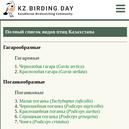
Полный список видов птиц Казахстана
Гагарообразные
Гагаровые
1.
Чернозобая гагара (
Gavia arctica
)
2.
Краснозобая гагара (
Gavia stellata
)
Поганкообразные
Поганковые
3.
Малая поганка (
Tachybaptus ruficollis
)
4.
Черношейная поганка (
Podiceps nigricollis
)
5.
Красношейная поганка (
Podiceps auritus
)
6.
Серощекая поганка (
Podiceps grisegena
)
7.
Чомга (
Podiceps cristatus
)