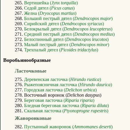
265.
Вертишейка (
Jynx torquilla
)
266.
Седой дятел (
Picus canus
)
267.
Желна (
Dryocopus martius
)
268.
Большой пестрый дятел (
Dendrocopos major
)
269.
Сирийский дятел (
Dendrocopos syriacus
)
270.
Белокрылый дятел (
Dendrocopos leucopterus
)
271.
Средний пестрый дятел (
Dendrocopos medius
)
272.
Белоспинный дятел (
Dendrocopos leucotos
)
273.
Малый пестрый дятел (
Dendrocopos minor
)
274.
Трехпалый дятел (
Picoides tridactylus
)
Воробьинообразные
Ласточковые
275.
Деревенская ласточка (
Hirundo rustica
)
276.
Рыжепоясничная ласточка (
Hirundo daurica
)
277.
Городская ласточка (
Delichon urbica
)
278. Восточный воронок (
Delichon dasypus
)
279.
Береговая ласточка (
Riparia riparia
)
280.
Бледная береговая ласточка (
Riparia diluta
)
281.
Скальная ласточка (
Ptyonoprogne rupestris
)
Жаворонковые
282.
Пустынный жаворонок (
Ammomanes deserti
)