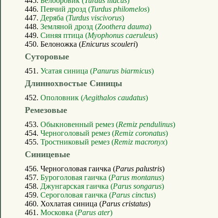
445.
Белобровик (
Turdus iliacus
)
446.
Певчий дрозд (
Turdus philomelos
)
447.
Деряба (
Turdus viscivorus
)
448.
Земляной дрозд (
Zoothera dauma
)
449.
Синяя птица (
Myophonus caeruleus
)
450. Белоножка (
Enicurus scouleri
)
Суторовые
451.
Усатая синица (
Panurus biarmicus
)
Длиннохвостые Синицы
452.
Ополовник (
Aegithalos caudatus
)
Ремезовые
453.
Обыкновенный ремез (
Remiz pendulinus
)
454.
Черноголовый ремез (
Remiz coronatus
)
455.
Тростниковый ремез (
Remiz macronyx
)
Синицевые
456. Черноголовая гаичка (
Parus palustris
)
457.
Буроголовая гаичка (
Parus montanus
)
458.
Джунгарская гаичка (
Parus songarus
)
459.
Сероголовая гаичка (
Parus cinctus
)
460. Хохлатая синица (
Parus cristatus
)
461.
Московка (
Parus ater
)