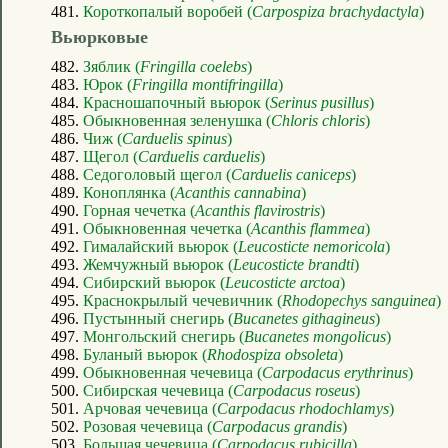
481.
Короткопалый воробей (
Carpospiza brachydactyla
)
Вьюрковые
482.
Зяблик (
Fringilla coelebs
)
483.
Юрок (
Fringilla montifringilla
)
484.
Красношапочный вьюрок (
Serinus pusillus
)
485.
Обыкновенная зеленушка (
Chloris chloris
)
486.
Чиж (
Carduelis spinus
)
487.
Щегол (
Carduelis carduelis
)
488.
Седоголовый щегол (
Carduelis caniceps
)
489.
Коноплянка (
Acanthis cannabina
)
490.
Горная чечетка (
Acanthis flavirostris
)
491.
Обыкновенная чечетка (
Acanthis flammea
)
492.
Гималайский вьюрок (
Leucosticte nemoricola
)
493.
Жемчужный вьюрок (
Leucosticte brandti
)
494.
Сибирский вьюрок (
Leucosticte arctoa
)
495.
Краснокрылый чечевичник (
Rhodopechys sanguinea
)
496.
Пустынный снегирь (
Bucanetes githagineus
)
497.
Монгольский снегирь (
Bucanetes mongolicus
)
498.
Буланый вьюрок (
Rhodospiza obsoleta
)
499.
Обыкновенная чечевица (
Carpodacus erythrinus
)
500.
Сибирская чечевица (
Carpodacus roseus
)
501.
Арчовая чечевица (
Carpodacus rhodochlamys
)
502.
Розовая чечевица (
Carpodacus grandis
)
503.
Большая чечевица (
Carpodacus rubicilla
)