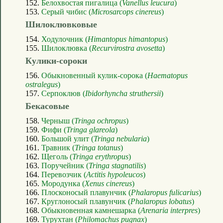
152.
Белохвостая пигалица (
Vanellus leucura
)
153.
Серый чибис (
Microsarcops cinereus
)
Шилоклювковые
154.
Ходулочник (
Himantopus himantopus
)
155.
Шилоклювка (
Recurvirostra avosetta
)
Кулики-сороки
156.
Обыкновенный кулик-сорока (
Haematopus
ostralegus
)
157.
Серпоклюв (
Ibidorhyncha struthersii
)
Бекасовые
158.
Черныш (
Tringa ochropus
)
159.
Фифи (
Tringa glareola
)
160.
Большой улит (
Tringa nebularia
)
161.
Травник (
Tringa totanus
)
162.
Щеголь (
Tringa erythropus
)
163.
Поручейник (
Tringa stagnatilis
)
164.
Перевозчик (
Actitis hypoleucos
)
165.
Мородунка (
Xenus cinereus
)
166.
Плосконосый плавунчик (
Phalaropus fulicarius
)
167.
Круглоносый плавунчик (
Phalaropus lobatus
)
168.
Обыкновенная камнешарка (
Arenaria interpres
)
169.
Турухтан (
Philomachus pugnax
)