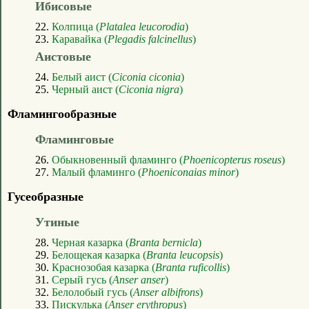
Ибисовые
22.
Колпица (
Platalea leucorodia
)
23.
Каравайка (
Plegadis falcinellus
)
Аистовые
24.
Белый аист (
Ciconia ciconia
)
25.
Черный аист (
Ciconia nigra
)
Фламингообразные
Фламинговые
26.
Обыкновенный фламинго (
Phoenicopterus roseus
)
27.
Малый фламинго (
Phoeniconaias minor
)
Гусеобразные
Утиные
28.
Черная казарка (
Branta bernicla
)
29.
Белощекая казарка (
Branta leucopsis
)
30.
Краснозобая казарка (
Branta ruficollis
)
31.
Серый гусь (
Anser anser
)
32.
Белолобый гусь (
Anser albifrons
)
33.
Пискулька (
Anser erythropus
)