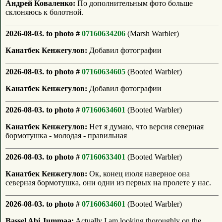
Андрей Коваленко:
По дополнительным фото больше
склоняюсь к болотной.
2026-08-03. to photo #
07160634206
(Marsh Warbler)
Канатбек Кенжегулов:
Добавил фотографии
2026-08-03. to photo #
07160634605
(Booted Warbler)
Канатбек Кенжегулов:
Добавил фотографии
2026-08-03. to photo #
07160634601
(Booted Warbler)
Канатбек Кенжегулов:
Нет я думаю, что версия северная
бормотушка - молодая - правильная
2026-08-03. to photo #
07160633401
(Booted Warbler)
Канатбек Кенжегулов:
Ок, конец июля наверное она
северная бормотушка, они одни из первых на пролете у нас.
2026-08-03. to photo #
07160634601
(Booted Warbler)
Bassel Abi Jummaa:
Actually I am looking thoroughly on the