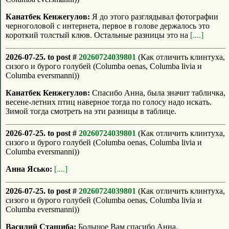
Канатбек Кенжегулов:
Я до этого разглядывал фотографии
черноголовой с интернета, первое в голове держалось это
короткий толстый клюв. Остальные разницы это на
[....]
2026-07-25. to post #
20260724039801
(Как отличить клинтуха,
сизого и бурого голубей (Columba oenas, Columba livia и
Columba eversmanni))
Канатбек Кенжегулов:
Спасибо Анна, была значит табличка,
весене-летних птиц наверное тогда по голосу надо искать.
Зимой тогда смотреть на эти разницы в таблице.
2026-07-25. to post #
20260724039801
(Как отличить клинтуха,
сизого и бурого голубей (Columba oenas, Columba livia и
Columba eversmanni))
Анна Ясько:
[....]
2026-07-25. to post #
20260724039801
(Как отличить клинтуха,
сизого и бурого голубей (Columba oenas, Columba livia и
Columba eversmanni))
Василий Сташиба:
Большое Вам спасибо Анна.