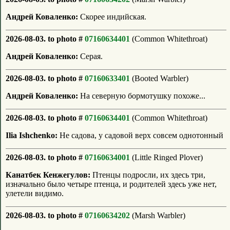
Андрей Коваленко:
Скорее индийская.
2026-08-03. to photo #
07160634401
(Common Whitethroat)
Андрей Коваленко:
Серая.
2026-08-03. to photo #
07160633401
(Booted Warbler)
Андрей Коваленко:
На северную бормотушку похоже...
2026-08-03. to photo #
07160634401
(Common Whitethroat)
Ilia Ishchenko:
Не садова, у садовой верх совсем однотонный
2026-08-03. to photo #
07160634001
(Little Ringed Plover)
Канатбек Кенжегулов:
Птенцы подросли, их здесь три,
изначально было четыре птенца, и родителей здесь уже нет,
улетели видимо.
2026-08-03. to photo #
07160634202
(Marsh Warbler)