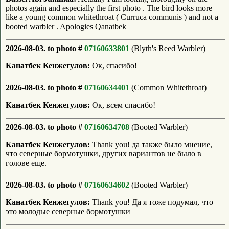
photos again and especially the first photo . The bird looks more
like a young common whitethroat ( Curruca communis ) and not a
booted warbler . Apologies Qanatbek
2026-08-03. to photo #
07160633801
(Blyth's Reed Warbler)
Канатбек Кенжегулов:
Ок, спасибо!
2026-08-03. to photo #
07160634401
(Common Whitethroat)
Канатбек Кенжегулов:
Ок, всем спасибо!
2026-08-03. to photo #
07160634708
(Booted Warbler)
Канатбек Кенжегулов:
Thank you! да также было мнение,
что северные бормотушки, других вариантов не было в
голове еще.
2026-08-03. to photo #
07160634602
(Booted Warbler)
Канатбек Кенжегулов:
Thank you! Да я тоже подумал, что
это молодые северные бормотушки