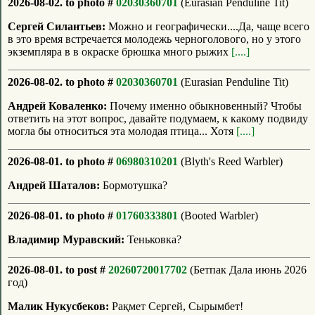
2026-08-02. to photo #
02030360701
(Eurasian Penduline Tit)
Сергей Силантьев:
Можно и географически....Да, чаще всего
в это время встречается молодежь черноголового, но у этого
экземпляра в в окраске брюшка много рыжих
[....]
2026-08-02. to photo #
02030360701
(Eurasian Penduline Tit)
Андрей Коваленко:
Почему именно обыкновенный? Чтобы
ответить на этот вопрос, давайте подумаем, к какому подвиду
могла бы относиться эта молодая птица... Хотя
[....]
2026-08-01. to photo #
06980310201
(Blyth's Reed Warbler)
Андрей Шаталов:
Бормотушка?
2026-08-01. to photo #
01760333801
(Booted Warbler)
Владимир Муравский:
Теньковка?
2026-08-01. to post #
20260720017702
(Бетпак Дала июнь 2026
год)
Малик Нукусбеков:
Рақмет Сергей, Сырымбет!