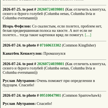
2026-07-25. to post #
20260724039801
(Как отличить клинтуха,
сизого и бурого голубей (Columba oenas, Columba livia и
Columba eversmanni))
Игорь Фефелов:
Со скалистым, если полетел, проблем нет,
белая предвершинная полоса на хвосте. А вот если не
полетел... тогда такие картинки вряд ли помогут.
[....]
2026-07-24. to photo #
07160633302
(Common Kingfisher)
Канатбек Кенжегулов:
Промахнулся
2026-07-24. to post #
20260724039801
(Как отличить клинтуха,
сизого и бурого голубей (Columba oenas, Columba livia и
Columba eversmanni))
Руслан Абутрапов:
Очень поможет при определении в
будущем. Спасибо!
2026-07-24. to photo #
09510047901
(Common Sparrowhawk)
Руслан Абутрапов:
Спасибо!