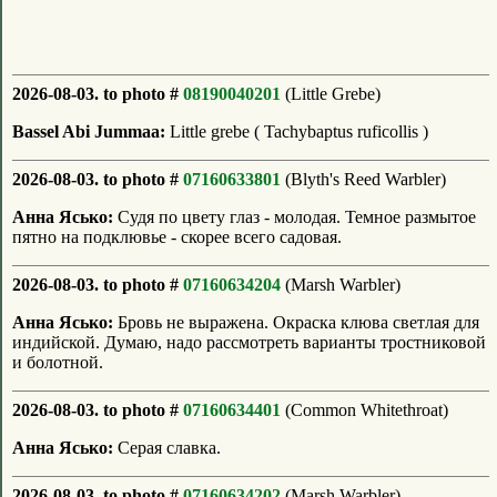
2026-08-03. to photo #
08190040201
(Little Grebe)
Bassel Abi Jummaa:
Little grebe ( Tachybaptus ruficollis )
2026-08-03. to photo #
07160633801
(Blyth's Reed Warbler)
Анна Ясько:
Судя по цвету глаз - молодая. Темное размытое
пятно на подклювье - скорее всего садовая.
2026-08-03. to photo #
07160634204
(Marsh Warbler)
Анна Ясько:
Бровь не выражена. Окраска клюва светлая для
индийской. Думаю, надо рассмотреть варианты тростниковой
и болотной.
2026-08-03. to photo #
07160634401
(Common Whitethroat)
Анна Ясько:
Серая славка.
2026-08-03. to photo #
07160634202
(Marsh Warbler)