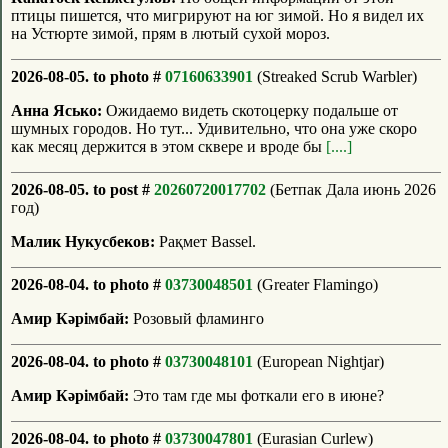
птицы пишется, что мигрируют на юг зимой. Но я видел их
на Устюрте зимой, прям в лютый сухой мороз.
2026-08-05. to photo #
07160633901
(Streaked Scrub Warbler)
Анна Ясько:
Ожидаемо видеть скотоцерку подальше от
шумных городов. Но тут... Удивительно, что она уже скоро
как месяц держится в этом сквере и вроде бы
[....]
2026-08-05. to post #
20260720017702
(Бетпак Дала июнь 2026
год)
Малик Нукусбеков:
Рақмет Bassel.
2026-08-04. to photo #
03730048501
(Greater Flamingo)
Амир Кәрімбай:
Розовый фламинго
2026-08-04. to photo #
03730048101
(European Nightjar)
Амир Кәрімбай:
Это там где мы фоткали его в июне?
2026-08-04. to photo #
03730047801
(Eurasian Curlew)