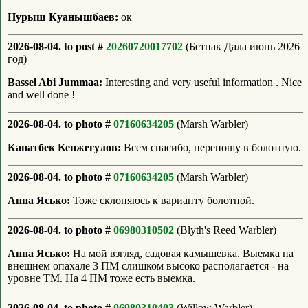
Нурыш Куанышбаев:
ок
2026-08-04. to post #
20260720017702
(Бетпак Дала июнь 2026
год)
Bassel Abi Jummaa:
Interesting and very useful information . Nice
and well done !
2026-08-04. to photo #
07160634205
(Marsh Warbler)
Канатбек Кенжегулов:
Всем спасибо, переношу в болотную.
2026-08-04. to photo #
07160634205
(Marsh Warbler)
Анна Ясько:
Тоже склоняюсь к варианту болотной.
2026-08-04. to photo #
06980310502
(Blyth's Reed Warbler)
Анна Ясько:
На мой взгляд, садовая камышевка. Выемка на
внешнем опахале 3 ПМ слишком высоко располагается - на
уровне ТМ. На 4 ПМ тоже есть выемка.
2026-08-04. to photo #
06980310403
(Willow Warbler)