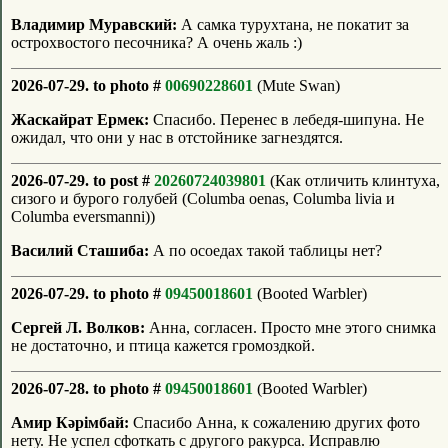
Владимир Муравский:
А самка турухтана, не покатит за
острохвостого песочника? А очень жаль :)
2026-07-29. to photo #
00690228601
(Mute Swan)
Жаскайрат Ермек:
Спасибо. Перенес в лебедя-шипуна. Не
ожидал, что они у нас в отстойнике загнездятся.
2026-07-29. to post #
20260724039801
(Как отличить клинтуха,
сизого и бурого голубей (Columba oenas, Columba livia и
Columba eversmanni))
Василий Сташиба:
А по осоедах такой таблицы нет?
2026-07-29. to photo #
09450018601
(Booted Warbler)
Сергей Л. Волков:
Анна, согласен. Просто мне этого снимка
не достаточно, и птица кажется громоздкой.
2026-07-28. to photo #
09450018601
(Booted Warbler)
Амир Кәрімбай:
Спасибо Анна, к сожалению других фото
нету. Не успел сфоткать с другого ракурса. Исправлю