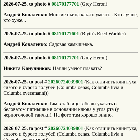
2026-07-25. to photo #
08170177701
(Grey Heron)
Андрей Коваленко:
Многие пьица как-то умеют... Кто лучше,
кто хуже...
2026-07-25. to photo #
08170177601
(Blyth's Reed Warbler)
Андрей Коваленко:
Садовая камышевка.
2026-07-25. to photo #
08170177701
(Grey Heron)
Никита Канунников:
Цапли умеют плавать?
2026-07-25. to post #
20260724039801
(Как отличить клинтуха,
сизого и бурого голубей (Columba oenas, Columba livia и
Columba eversmanni))
Андрей Коваленко:
Там в таблице забыли указать о
беловатом пятнышке в основании клюва у угла рта (у
черноголовой гаички). На фото там хорошо видно.
2026-07-25. to post #
20260724039801
(Как отличить клинтуха,
сизого и бурого голубей (Columba oenas, Columba livia и
Columba eversmanni))