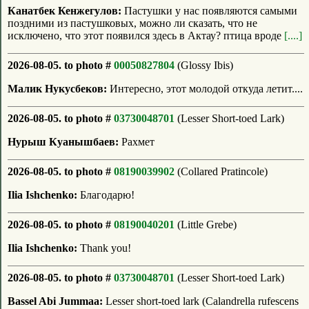
Канатбек Кенжегулов:
Пастушки у нас появляются самыми
поздними из пастушковых, можно ли сказать, что не
исключено, что этот появился здесь в Актау? птица вроде
[....]
2026-08-05. to photo #
00050827804
(Glossy Ibis)
Малик Нукусбеков:
Интересно, этот молодой откуда летит....
2026-08-05. to photo #
03730048701
(Lesser Short-toed Lark)
Нурыш Куанышбаев:
Рахмет
2026-08-05. to photo #
08190039902
(Collared Pratincole)
Ilia Ishchenko:
Благодарю!
2026-08-05. to photo #
08190040201
(Little Grebe)
Ilia Ishchenko:
Thank you!
2026-08-05. to photo #
03730048701
(Lesser Short-toed Lark)
Bassel Abi Jummaa:
Lesser short-toed lark (Calandrella rufescens