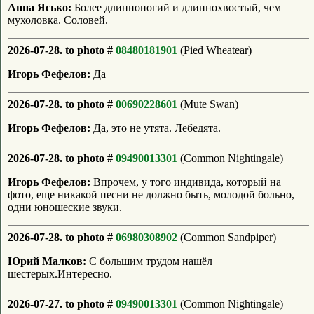
Анна Ясько:
Более длинноногий и длиннохвостый, чем
мухоловка. Соловей.
2026-07-28. to photo #
08480181901
(Pied Wheatear)
Игорь Фефелов:
Да
2026-07-28. to photo #
00690228601
(Mute Swan)
Игорь Фефелов:
Да, это не утята. Лебедята.
2026-07-28. to photo #
09490013301
(Common Nightingale)
Игорь Фефелов:
Впрочем, у того индивида, который на
фото, еще никакой песни не должно быть, молодой больно,
одни юношеские звуки.
2026-07-28. to photo #
06980308902
(Common Sandpiper)
Юрий Малков:
С большим трудом нашёл
шестерых.Интересно.
2026-07-27. to photo #
09490013301
(Common Nightingale)