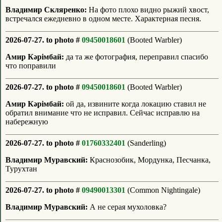
Владимир Скляренко:
На фото плохо видно рыжий хвост,
встречался ежедневно в одном месте. Характерная песня.
2026-07-27. to photo #
09450018601
(Booted Warbler)
Амир Кәрімбай:
да та же фотография, переправил спасибо
что поправили
2026-07-27. to photo #
09450018601
(Booted Warbler)
Амир Кәрімбай:
ой да, извините когда локацию ставил не
обратил внимание что не исправил. Сейчас исправлю на
набережную
2026-07-27. to photo #
01760332401
(Sanderling)
Владимир Муравский:
Краснозобик, Мордунка, Песчанка,
Турухтан
2026-07-27. to photo #
09490013301
(Common Nightingale)
Владимир Муравский:
А не серая мухоловка?