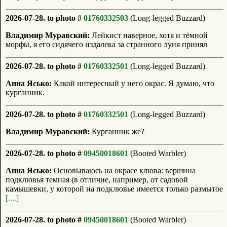
2026-07-28. to photo #
01760332503
(Long-legged Buzzard)
Владимир Муравский:
Лейкист наверное, хотя и тёмной
морфы, я его сидячего издалека за странного луня принял
2026-07-28. to photo #
01760332501
(Long-legged Buzzard)
Анна Ясько:
Какой интересный у него окрас. Я думаю, что
курганник.
2026-07-28. to photo #
01760332501
(Long-legged Buzzard)
Владимир Муравский:
Курганник же?
2026-07-28. to photo #
09450018601
(Booted Warbler)
Анна Ясько:
Основываюсь на окрасе клюва: вершина
подклювья темная (в отличие, например, от садовой
камышевки, у которой на подклювье имеется только размытое
[....]
2026-07-28. to photo #
09450018601
(Booted Warbler)