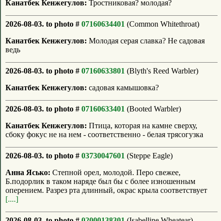
Канатбек Кенжегулов:
Тростниковая? молодая?
2026-08-03. to photo #
07160634401
(Common Whitethroat)
Канатбек Кенжегулов:
Молодая серая славка? Не садовая
ведь
2026-08-03. to photo #
07160633801
(Blyth's Reed Warbler)
Канатбек Кенжегулов:
садовая камышовка?
2026-08-03. to photo #
07160633401
(Booted Warbler)
Канатбек Кенжегулов:
Птица, которая на камне сверху,
сбоку фокус не на нем - соответственно - белая трясогузка
2026-08-03. to photo #
03730047601
(Steppe Eagle)
Анна Ясько:
Степной орел, молодой. Перо свежее,
Б.подорлик в таком наряде был бы с более изношенным
оперением. Разрез рта длинный, окрас крыла соответствует
[....]
2026-08-03. to photo #
02000138301
(Isabelline Wheatear)