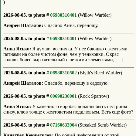
)
2026-08-05. to photo #
06980310401
(Willow Warbler)
Андрей Шаталов:
Спасибо Анна, переношу.
2026-08-05. to photo #
06980310401
(Willow Warbler)
Анна Ясько:
Я думаю, весничка. У нее брюшко с желтыми
пятнами на более чистом фоне, чем у теньковки. Окрас
головы более выразительный с четкими элементами,
[....]
2026-08-05. to photo #
06980310502
(Blyth's Reed Warbler)
Андрей Шаталов:
Спасибо, переношу в садовую.
2026-08-05. to photo #
00690230001
(Rock Sparrow)
Анна Ясько:
У каменного воробья должны быть пестрины
снизу, клюв толще с желтоватым подклювьем. Есть еще фото?
2026-08-05. to photo #
07160633904
(Streaked Scrub Warbler)
Канатбек Кенжегулов:
По общей информации от этой