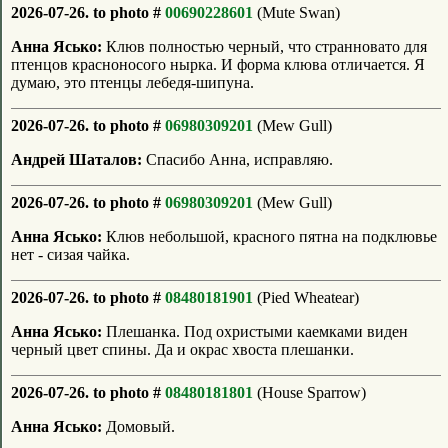
2026-07-26. to photo #
00690228601
(Mute Swan)
Анна Ясько:
Клюв полностью черный, что странновато для
птенцов красноносого нырка. И форма клюва отличается. Я
думаю, это птенцы лебедя-шипуна.
2026-07-26. to photo #
06980309201
(Mew Gull)
Андрей Шаталов:
Спасибо Анна, исправляю.
2026-07-26. to photo #
06980309201
(Mew Gull)
Анна Ясько:
Клюв небольшой, красного пятна на подклювье
нет - сизая чайка.
2026-07-26. to photo #
08480181901
(Pied Wheatear)
Анна Ясько:
Плешанка. Под охристыми каемками виден
черный цвет спины. Да и окрас хвоста плешанки.
2026-07-26. to photo #
08480181801
(House Sparrow)
Анна Ясько:
Домовый.