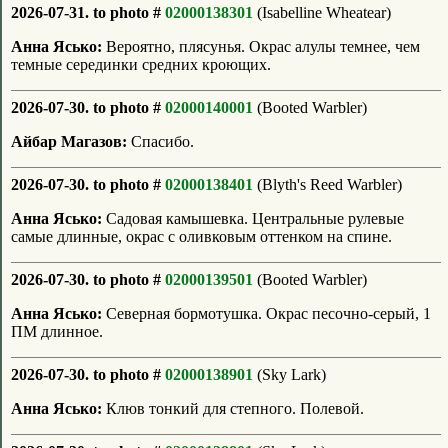
2026-07-31. to photo #
02000138301
(Isabelline Wheatear)
Анна Ясько:
Вероятно, плясунья. Окрас алулы темнее, чем
темные серединки средних кроющих.
2026-07-30. to photo #
02000140001
(Booted Warbler)
Айбар Магазов:
Спасибо.
2026-07-30. to photo #
02000138401
(Blyth's Reed Warbler)
Анна Ясько:
Садовая камышевка. Центральные рулевые
самые длинные, окрас с оливковым оттенком на спине.
2026-07-30. to photo #
02000139501
(Booted Warbler)
Анна Ясько:
Северная бормотушка. Окрас песочно-серый, 1
ПМ длинное.
2026-07-30. to photo #
02000138901
(Sky Lark)
Анна Ясько:
Клюв тонкий для степного. Полевой.