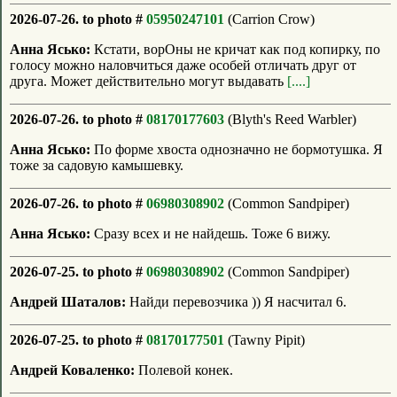
2026-07-26. to photo #
05950247101
(Carrion Crow)
Анна Ясько:
Кстати, ворОны не кричат как под копирку, по
голосу можно наловчиться даже особей отличать друг от
друга. Может действительно могут выдавать
[....]
2026-07-26. to photo #
08170177603
(Blyth's Reed Warbler)
Анна Ясько:
По форме хвоста однозначно не бормотушка. Я
тоже за садовую камышевку.
2026-07-26. to photo #
06980308902
(Common Sandpiper)
Анна Ясько:
Сразу всех и не найдешь. Тоже 6 вижу.
2026-07-25. to photo #
06980308902
(Common Sandpiper)
Андрей Шаталов:
Найди перевозчика )) Я насчитал 6.
2026-07-25. to photo #
08170177501
(Tawny Pipit)
Андрей Коваленко:
Полевой конек.