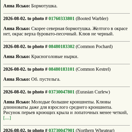
Анна Ясько:
Бормотушка.
2026-08-02. to photo #
01760333801
(Booted Warbler)
Анна Ясько:
Скорее северная бормотушка. Желтого в окрасе
нет, окрас верха буровато-песочный. Клюв не черный.
2026-08-02. to photo #
08480183302
(Common Pochard)
Анна Ясько:
Красноголовые нырки.
2026-08-02. to photo #
08480183101
(Common Kestrel)
Анна Ясько:
Об. пустельга.
2026-08-02. to photo #
03730047801
(Eurasian Curlew)
Анна Ясько:
Молодые большие кроншнепы. Клювы
длинноваты даже для взрослого среднего кроншнепа.
Рисунок перьев кроющих крыла и лопаточных менее четкий,
[....]
2026-08-02. to photo #
03730047901
(Northern Wheatear)