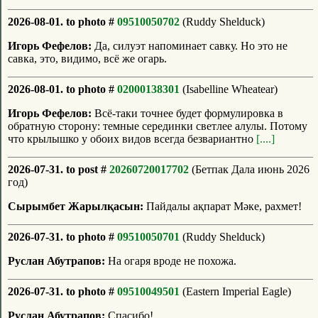
2026-08-01. to photo #
09510050702
(Ruddy Shelduck)
Игорь Фефелов:
Да, силуэт напоминает савку. Но это не
савка, это, видимо, всё же огарь.
2026-08-01. to photo #
02000138301
(Isabelline Wheatear)
Игорь Фефелов:
Всё-таки точнее будет формулировка в
обратную сторону: темные серединки светлее алулы. Потому
что крылышко у обоих видов всегда безвариантно
[....]
2026-07-31. to post #
20260720017702
(Бетпак Дала июнь 2026
год)
Сырымбет Жарылқасын:
Пайдалы ақпарат Мәке, рахмет!
2026-07-31. to photo #
09510050701
(Ruddy Shelduck)
Руслан Абутрапов:
На огаря вроде не похожа.
2026-07-31. to photo #
09510049501
(Eastern Imperial Eagle)
Руслан Абутрапов:
Спасибо!