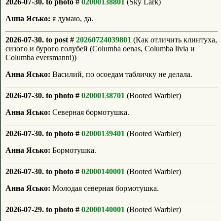
2026-07-30. to photo #
02000138801
(Sky Lark)
Анна Ясько:
я думаю, да.
2026-07-30. to post #
20260724039801
(Как отличить клинтуха,
сизого и бурого голубей (Columba oenas, Columba livia и
Columba eversmanni))
Анна Ясько:
Василий, по осоедам табличку не делала.
2026-07-30. to photo #
02000138701
(Booted Warbler)
Анна Ясько:
Северная бормотушка.
2026-07-30. to photo #
02000139401
(Booted Warbler)
Анна Ясько:
Бормотушка.
2026-07-30. to photo #
02000140001
(Booted Warbler)
Анна Ясько:
Молодая северная бормотушка.
2026-07-29. to photo #
02000140001
(Booted Warbler)