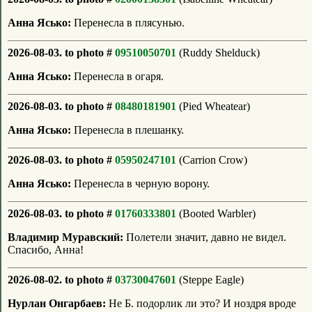
Анна Ясько:
Перенесла в плясунью.
2026-08-03. to photo #
09510050701
(Ruddy Shelduck)
Анна Ясько:
Перенесла в огаря.
2026-08-03. to photo #
08480181901
(Pied Wheatear)
Анна Ясько:
Перенесла в плешанку.
2026-08-03. to photo #
05950247101
(Carrion Crow)
Анна Ясько:
Перенесла в черную ворону.
2026-08-03. to photo #
01760333801
(Booted Warbler)
Владимир Муравский:
Полетели значит, давно не видел.
Спасибо, Анна!
2026-08-02. to photo #
03730047601
(Steppe Eagle)
Нурлан Онгарбаев:
Не Б. подорлик ли это? И ноздря вроде